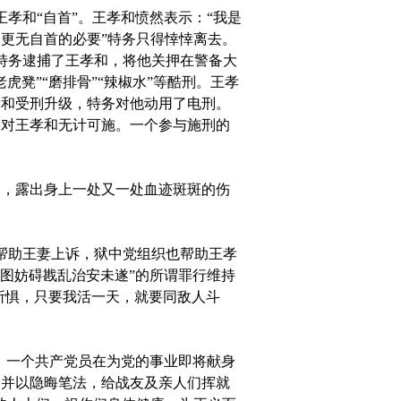
孝和“自首”。王孝和愤然表示：“我是
更无自首的必要”特务只得悻悻离去。
特务逮捕了王孝和，将他关押在警备大
凳”“磨排骨”“辣椒水”等酷刑。王孝
孝和受刑升级，特务对他动用了电刑。
务对王孝和无计可施。一个参与施刑的
，露出身上一处又一处血迹斑斑的伤
帮助王妻上诉，狱中党组织也帮助王孝
意图妨碍戡乱治安未遂”的所谓罪行维持
所惧，只要我活一天，就要同敌人斗
。一个共产党员在为党的事业即将献身
，并以隐晦笔法，给战友及亲人们挥就