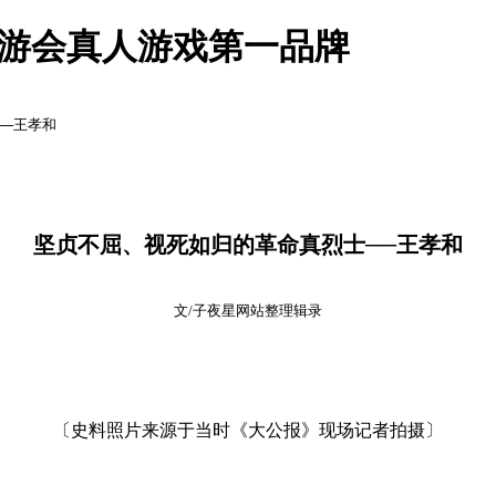
九游会真人游戏第一品牌
──王孝和
坚贞不屈、视死如归的革命真烈士──王孝和
文/子夜星网站整理辑录
〔史料照片来源于当时《大公报》现场记者拍摄〕