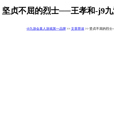
坚贞不屈的烈士──王孝和-j9
·
j9九游会真人游戏第一品牌
>>
文章荐读
>> 坚贞不屈的烈士