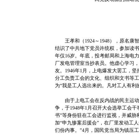
王孝和（1924～1948），原名康
结识了中共地下党员许统权，参加读书
年仅16岁。年底，投考邮局和上海电
厂发电管理室当抄表员。他虚心学习
友。1946年1月，上电爆发大罢工
分工负责工会的文化、组织和文书等
为“我是工人选出来的。凡对工人有利
由于上电工会在反内战的民主运动中站
争，于1948年1月召开大会选举工会
书”等身份驻在工会进行监视，并威胁利
加“申九惨案后援会”，在厂里发动工
们份内事。”4月，国民党当局为镇压