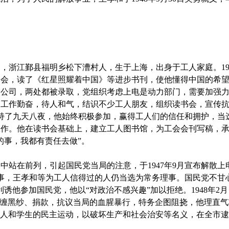
智，浙江鄞县福明乡松下漕村人，生于上海，出身于工人家庭。1
会，读了《红星照耀着中国》等进步书刊，使他懂得中国的希望所
力公司，两处都被录取，党组织考虑上电是动力部门，需要加强力量
，工作勤奋，待人和气，结识不少工人朋友，组织读书会，宣传
，坚持了九天八夜，他始终积极参加，赢得工人们的信任和拥护，
工作。他在读书会基础上，建立工人图书馆，为工会会刊写稿，
的事，我都有责任去做”。
在前列，引起国民党当局的注意，于1947年9月宣布解散上
干事，王孝和等为工人信得过的人仍当选为常务理事。国民党不甘心
诱他参加国民党，他以“对政治不感兴趣”加以拒绝。1948年2
人缠黑纱、捐款，抗议当局的血腥暴行，特务企图阻挠，他理直气
工人和学生的民主运动，以破坏生产和社会治安等名义，在全市