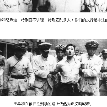
孝和怒斥道：特刑庭不讲理！特刑庭乱杀人！你们的执行是非法
王孝和在被押往刑场的路上依然为正义呐喊着。