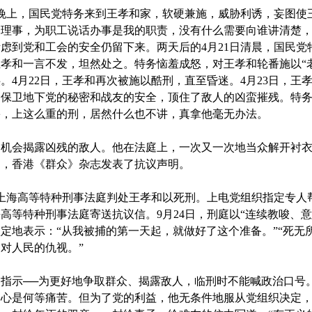
日晚上，国民党特务来到王孝和家，软硬兼施，威胁利诱，妄图使王
理事，为职工说话办事是我的职责，没有什么需要向谁讲清楚，
虑到党和工会的安全仍留下来。两天后的4月21日清晨，国民党
孝和一言不发，坦然处之。特务恼羞成怒，对王孝和轮番施以“老虎
。4月22日，王孝和再次被施以酷刑，直至昏迷。4月23日，王
了保卫地下党的秘密和战友的安全，顶住了敌人的凶蛮摧残。特
害，上这么重的刑，居然什么也不讲，真拿他毫无办法。
会揭露凶残的敌人。他在法庭上，一次又一次地当众解开衬衣
间，香港《群众》杂志发表了抗议声明。
，上海高等特种刑事法庭判处王孝和以死刑。上电党组织指定专人
高等特种刑事法庭寄送抗议信。9月24日，刑庭以“连续教唆、
定地表示：“从我被捕的第一天起，就做好了这个准备。”“死无
对人民的仇视。”
示──为更好地争取群众、揭露敌人，临刑时不能喊政治口号
内心是何等痛苦。但为了党的利益，他无条件地服从党组织决定