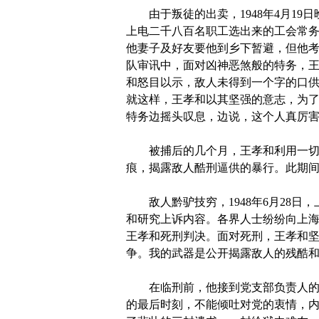
由于叛徒的出卖，1948年4月19
上电二千八百名职工选出来的工会常务
他妻子及好友要他到乡下暂避，但他考
队审讯中，面对凶神恶煞般的特务，王
和怒目以示，敌人未得到一个字的口供
就这样，王孝和以其坚强的意志，为
特务边摇头叹息，边说，这个人真厉
被捕后的几个月，王孝和利用一切机
痕，揭露敌人酷刑逼供的暴行。此期
敌人黔驴技穷，1948年6月28日
和研究上诉内容。各界人士纷纷向上海
王孝和死刑判决。面对死刑，王孝和坚
争。我的武器是公开揭露敌人的残酷和
在临刑前，他接到党支部负责人的指
的最后时刻，不能倾吐对党的衷情，