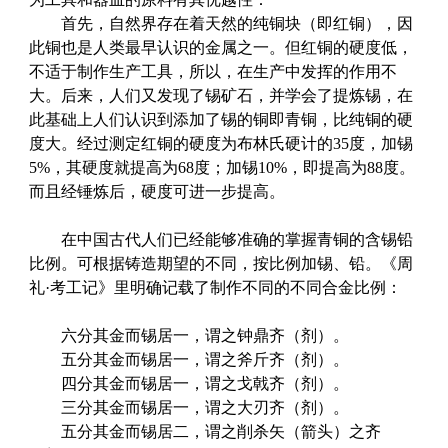
首先，自然界存在着天然的纯铜块（即红铜），因
此铜也是人类最早认识的金属之一。但红铜的硬度低，
不适于制作生产工具，所以，在生产中发挥的作用不
大。后来，人们又发现了锡矿石，并学会了提炼锡，在
此基础上人们认识到添加了锡的铜即青铜，比纯铜的硬
度大。经过测定红铜的硬度为布林氏硬计的35度，加锡
5%，其硬度就提高为68度；加锡10%，即提高为88度。
而且经锤炼后，硬度可进一步提高。
在中国古代人们已经能够准确的掌握青铜的含锡铅
比例。可根据铸造期望的不同，按比例加锡、铅。《周
礼·考工记》里明确记载了制作不同的不同合金比例：
六分其金而锡居一，谓之钟鼎齐（剂）。
五分其金而锡居一，谓之斧斤齐（剂）。
四分其金而锡居一，谓之戈戟齐（剂）。
三分其金而锡居一，谓之大刃齐（剂）。
五分其金而锡居二，谓之削杀矢（箭头）之齐