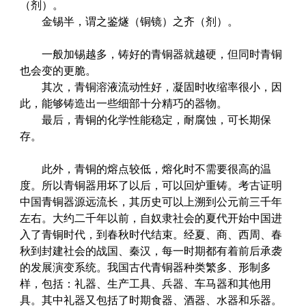
（剂）。
金锡半，谓之鉴燧（铜镜）之齐（剂）。
一般加锡越多，铸好的青铜器就越硬，但同时青铜
也会变的更脆。
其次，青铜溶液流动性好，凝固时收缩率很小，因
此，能够铸造出一些细部十分精巧的器物。
最后，青铜的化学性能稳定，耐腐蚀，可长期保
存。
此外，青铜的熔点较低，熔化时不需要很高的温
度。所以青铜器用坏了以后，可以回炉重铸。考古证明
中国青铜器源远流长，其历史可以上溯到公元前三千年
左右。大约二千年以前，自奴隶社会的夏代开始中国进
入了青铜时代，到春秋时代结束。经夏、商、西周、春
秋到封建社会的战国、秦汉，每一时期都有着前后承袭
的发展演变系统。我国古代青铜器种类繁多、形制多
样，包括：礼器、生产工具、兵器、车马器和其他用
具。其中礼器又包括了时期食器、酒器、水器和乐器。