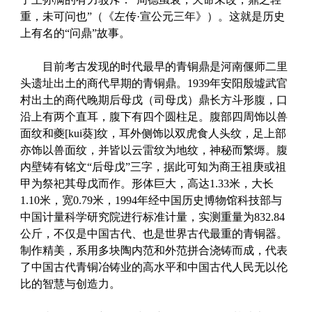
重，未可问也”（《左传·宣公元三年》）。这就是历史
上有名的“问鼎”故事。
目前考古发现的时代最早的青铜鼎是河南偃师二里
头遗址出土的商代早期的青铜鼎。1939年安阳殷墟武官
村出土的商代晚期后母戊（司母戊）鼎长方斗形腹，口
沿上有两个直耳，腹下有四个圆柱足。腹部四周饰以兽
面纹和夔[kui葵]纹，耳外侧饰以双虎食人头纹，足上部
亦饰以兽面纹，并皆以云雷纹为地纹，神秘而繁缛。腹
内壁铸有铭文“后母戊”三字，据此可知为商王祖庚或祖
甲为祭祀其母戊而作。形体巨大，高达1.33米，大长
1.10米，宽0.79米，1994年经中国历史博物馆科技部与
中国计量科学研究院进行标准计量，实测重量为832.84
公斤，不仅是中国古代、也是世界古代最重的青铜器。
制作精美，系用多块陶内范和外范拼合浇铸而成，代表
了中国古代青铜冶铸业的高水平和中国古代人民无以伦
比的智慧与创造力。