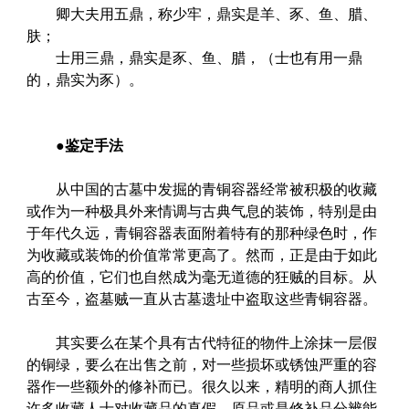
卿大夫用五鼎，称少牢，鼎实是羊、豕、鱼、腊、
肤；
士用三鼎，鼎实是豕、鱼、腊，（士也有用一鼎
的，鼎实为豕）。
●
鉴定手法
从中国的古墓中发掘的青铜容器经常被积极的收藏
或作为一种极具外来情调与古典气息的装饰，特别是由
于年代久远，青铜容器表面附着特有的那种绿色时，作
为收藏或装饰的价值常常更高了。然而，正是由于如此
高的价值，它们也自然成为毫无道德的狂贼的目标。从
古至今，盗墓贼一直从古墓遗址中盗取这些青铜容器。
其实要么在某个具有古代特征的物件上涂抹一层假
的铜绿，要么在出售之前，对一些损坏或锈蚀严重的容
器作一些额外的修补而已。很久以来，精明的商人抓住
许多收藏人士对收藏品的真假、原品或是修补品分辨能