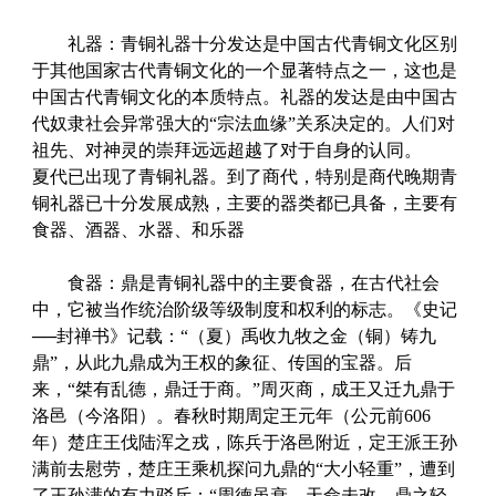
礼器：青铜礼器十分发达是中国古代青铜文化区别
于其他国家古代青铜文化的一个显著特点之一，这也是
中国古代青铜文化的本质特点。礼器的发达是由中国古
代奴隶社会异常强大的“宗法血缘”关系决定的。人们对
祖先、对神灵的崇拜远远超越了对于自身的认同。
夏代已出现了青铜礼器。到了商代，特别是商代晚期青
铜礼器已十分发展成熟，主要的器类都已具备，主要有
食器、酒器、水器、和乐器
食器：鼎是青铜礼器中的主要食器，在古代社会
中，它被当作统治阶级等级制度和权利的标志。《史记
──封禅书》记载：“（夏）禹收九牧之金（铜）铸九
鼎”，从此九鼎成为王权的象征、传国的宝器。后
来，“桀有乱德，鼎迁于商。”周灭商，成王又迁九鼎于
洛邑（今洛阳）。春秋时期周定王元年（公元前606
年）楚庄王伐陆浑之戎，陈兵于洛邑附近，定王派王孙
满前去慰劳，楚庄王乘机探问九鼎的“大小轻重”，遭到
了王孙满的有力驳斥：“周德虽衰，天命未改，鼎之轻