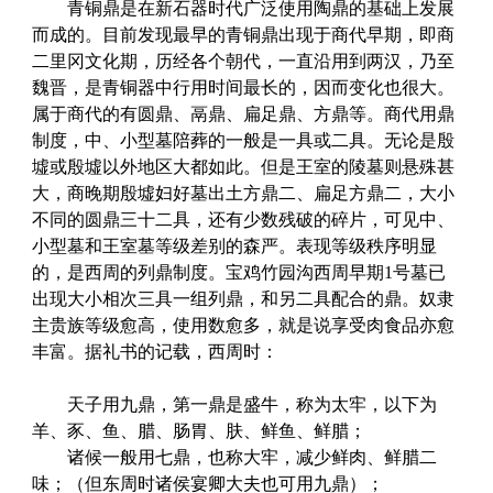
青铜鼎是在新石器时代广泛使用陶鼎的基础上发展
而成的。目前发现最早的青铜鼎出现于商代早期，即商
二里冈文化期，历经各个朝代，一直沿用到两汉，乃至
魏晋，是青铜器中行用时间最长的，因而变化也很大。
属于商代的有圆鼎、鬲鼎、扁足鼎、方鼎等。商代用鼎
制度，中、小型墓陪葬的一般是一具或二具。无论是殷
墟或殷墟以外地区大都如此。但是王室的陵墓则悬殊甚
大，商晚期殷墟妇好墓出土方鼎二、扁足方鼎二，大小
不同的圆鼎三十二具，还有少数残破的碎片，可见中、
小型墓和王室墓等级差别的森严。表现等级秩序明显
的，是西周的列鼎制度。宝鸡竹园沟西周早期1号墓已
出现大小相次三具一组列鼎，和另二具配合的鼎。奴隶
主贵族等级愈高，使用数愈多，就是说享受肉食品亦愈
丰富。据礼书的记载，西周时：
天子用九鼎，第一鼎是盛牛，称为太牢，以下为
羊、豕、鱼、腊、肠胃、肤、鲜鱼、鲜腊；
诸候一般用七鼎，也称大牢，减少鲜肉、鲜腊二
味；（但东周时诸侯宴卿大夫也可用九鼎）；