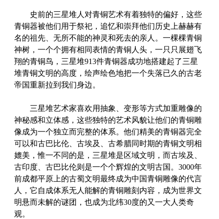
史前的三星堆人对青铜艺术有着独特的偏好，这些
青铜器被他们用于祭祀，追忆和崇拜他们历史上赫赫有
名的祖先、无所不能的神灵和死去的亲人。一棵棵青铜
神树，一个个拥有相同表情的青铜人头，一只只展翅飞
翔的青铜鸟，三星堆913件青铜器成功地搭建起了三星
堆青铜文明的高度，绘声绘色地把一个失落已久的古老
帝国重新拉到我们身边。
三星堆艺术家喜欢用抽象、变形等方式加重雕像的
神秘感和立体感，这些独特的艺术风貌让他们的青铜雕
像成为一个独立而完整的体系。他们精美的青铜器完全
可以和古巴比伦、古埃及、古希腊同时期的青铜文明相
媲美，惟一不同的是，三星堆是区域文明，而古埃及、
古印度、古巴比伦则是一个个辉煌的文明古国。3000年
前成都平原上的古蜀文明最终成为中国青铜雕像的代言
人，它自成体系无人能解的青铜雕刻内容，成为世界文
明悬而未解的谜团，也成为北纬30度的又一大人类奇
观。