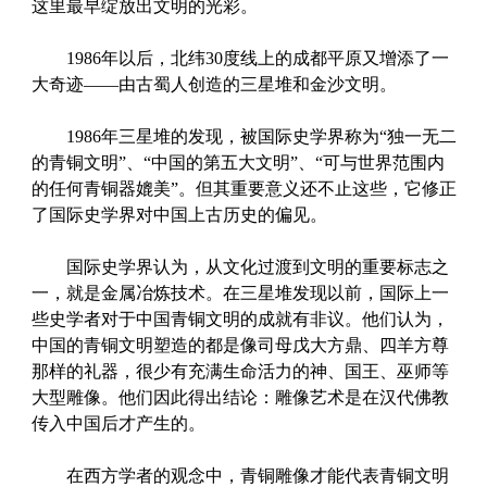
这里最早绽放出文明的光彩。
1986年以后，北纬30度线上的成都平原又增添了一
大奇迹——由古蜀人创造的三星堆和金沙文明。
1986年三星堆的发现，被国际史学界称为“独一无二
的青铜文明”、“中国的第五大文明”、“可与世界范围内
的任何青铜器媲美”。但其重要意义还不止这些，它修正
了国际史学界对中国上古历史的偏见。
国际史学界认为，从文化过渡到文明的重要标志之
一，就是金属冶炼技术。在三星堆发现以前，国际上一
些史学者对于中国青铜文明的成就有非议。他们认为，
中国的青铜文明塑造的都是像司母戊大方鼎、四羊方尊
那样的礼器，很少有充满生命活力的神、国王、巫师等
大型雕像。他们因此得出结论：雕像艺术是在汉代佛教
传入中国后才产生的。
在西方学者的观念中，青铜雕像才能代表青铜文明