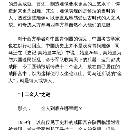
的最高成就。首先，制造雕像要求更高的工艺水平，铸
造起来更为困难。其次，雕像表现的是鲜活的当时的
人，透过这些雕像可以更直观地感受远古时代的人文风
貌。司母戊大方鼎与四羊方尊自然不入他们的法眼。
对于西方学者对中国青铜器的偏见，中国考古学家
也在以行动回应。中国历史上并不是没有青铜雕像，司
马迁在《史记·秦始皇本纪》中说，始皇26年，秦始皇为
防六国遗民叛乱，命令军队收集天下的兵器，运到都城
咸阳，令工匠销毁后铸成十二个金人，放在自己居住的
咸阳宫中，以为这样便可以坐稳江山。司马迁所说的“金
人”，就是铜人或铁人。
“十二金人”之谜
那么，十二金人到底在哪里呢？
1959年，以前仅见于史料的咸阳宫在陕西临潼附近
被发现，考古学家燃起了寻找十二金人的希望。但是，