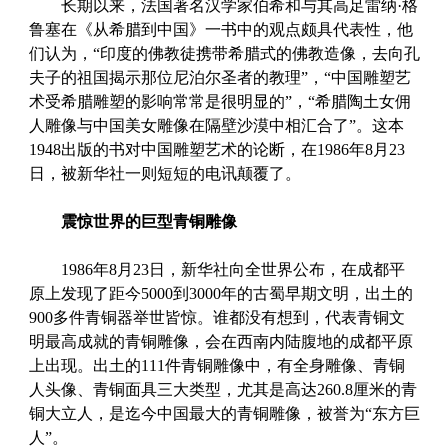
长期以来，法国著名汉学家伯希和与其高足雷纳·格
鲁塞在《从希腊到中国》一书中的观点颇具代表性，他
们认为，“印度的佛教徒携带希腊式的佛教造像，去向孔
夫子的祖国揭示那位尼泊尔圣者的教理”，“中国雕塑艺
术受希腊雕塑的影响常常是很明显的”，“希腊陶土女佣
人雕像与中国美女雕像在隔壁沙漠中相汇合了”。这本
1948出版的书对中国雕塑艺术的论断，在1986年8月23
日，被新华社一则短短的电讯颠覆了。
震惊世界的巨型青铜雕像
1986年8月23日，新华社向全世界公布，在成都平
原上发现了距今5000到3000年的古蜀早期文明，出土的
900多件青铜器举世皆惊。谁都没有想到，代表青铜文
明最高成就的青铜雕像，会在西南内陆腹地的成都平原
上出现。出土的111件青铜雕像中，有全身雕像、青铜
人头像、青铜面具三大类型，尤其是高达260.8厘米的青
铜大立人，是迄今中国最大的青铜雕像，被誉为“东方巨
人”。