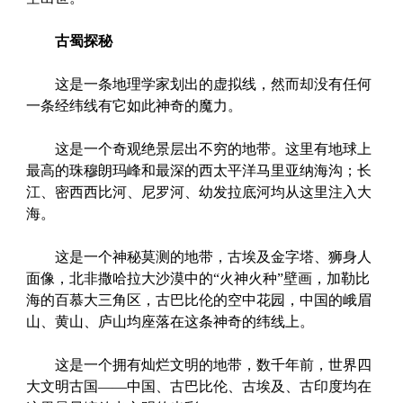
古蜀探秘
这是一条地理学家划出的虚拟线，然而却没有任何
一条经纬线有它如此神奇的魔力。
这是一个奇观绝景层出不穷的地带。这里有地球上
最高的珠穆朗玛峰和最深的西太平洋马里亚纳海沟；长
江、密西西比河、尼罗河、幼发拉底河均从这里注入大
海。
这是一个神秘莫测的地带，古埃及金字塔、狮身人
面像，北非撒哈拉大沙漠中的“火神火种”壁画，加勒比
海的百慕大三角区，古巴比伦的空中花园，中国的峨眉
山、黄山、庐山均座落在这条神奇的纬线上。
这是一个拥有灿烂文明的地带，数千年前，世界四
大文明古国——中国、古巴比伦、古埃及、古印度均在