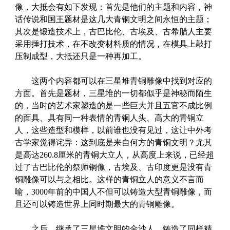
像，大抵会有如下发现：首先是他们的主题和内容，神
话传说和国王题材是这几大青铜文明之间永恒的主题；
其次是锻造技术上，古巴比伦、古埃及、古希腊人主要
采用捶打技术，在不改变材料质的情况，在模具上敲打
压制成型，大抵还只是一种再加工。
这两个内容都可以在三星堆青铜雕像中找到对应的
方面。首先是题材，三星堆的一切都似乎是神秘而陌生
的，当时的艺术家塑造的是一些巨大并且五官不成比例
的面具、具有同一种表情的青铜人头、高大的青铜立
人，这些造型和模样，以前谁也没有见过，这让中外考
古学家觉得诧异：这到底是来自何方的青铜文明？尤其
是高达260.8厘米的青铜大立人，从高度上来说，已经超
过了古巴比伦的祭师铜像，古埃及、古印度更是没有青
铜雕像可以与之相比。这样的青铜立人的意义不言而
喻，3000年前的中国人不但可以铸造大型青铜雕像，而
且还可以铸造世界上同时期最大的青铜雕像。
之后，继承了三星堆文明的金沙人，铸造了同样精