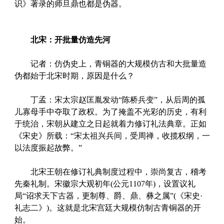
识》著录的师旦鼎也都是伪器。
北宋：开批量仿造先河
记者：仿伪史上，青铜器的大规模仿古和大批量造
伪都始于北宋时期，原因是什么？
丁孟：宋太宗赵匡胤发动“陈桥兵变”，从后周的孤
儿寡母手中夺取了政权。为了掩盖不光彩的历史，有利
于统治，宋朝从建立之日起就着力修订礼法典章。正如
《宋史》所载：“宋太祖兴兵间，受周禅，收揽权纲，一
以法度振起故弊。”
北宋王朝在修订礼典制度过程中，崇尚复古，稽考
先秦礼制。宋徽宗大观初年(公元1107年)，设置议礼
局“诏求天下古器，更制尊、爵、鼎、彝之属”(《宋史·
礼志二》)。这就是北宋宫廷大规模仿制古青铜器的开
始。