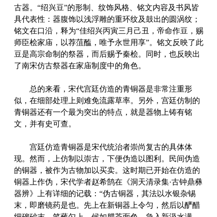
古器。“绍兴豆”的形制、纹饰风格、铭文内容及书风皆
具代表性：器腹饰以浅浮雕的重环纹及鼓出的圆涡纹；
铭文在口沿，释为“佳绍兴丙寅三月己丑，帝命作豆，赐
师臣桧家庙，以荐菹醢，唯予永世用享”。铭文反映了此
豆是高宗命制的祭器，而后赐予秦桧。同时，也反映出
了南宋仿古祭器在家庙制度中的角色。
总的来看，宋代宫廷仿造的青铜器是非常注重形
似，在细部处理上则难免流露草率。另外，宫廷仿制的
青铜器还有一个最为突出的特点，就是器物上铸有铭
文，并有史可查。
宫廷仿造青铜器是宋代统治者崇尚复古的具体体
现。然而，上仿制以崇古，下便伪造以图利。民间伪造
的铜器，被作为古物加以买卖。这时期已开始在仿造的
铜器上作伪，宋代学者赵希鹄在《洞天清录集·古钟鼎彝
器辨》上有详细的记载：“伪古铜器，其法以水银杂锡
末，即磨镜药是也。先上在新铜器上令匀，然后以酽醋
细硇砂末，笔蘸匀上，候如腊茶面色，急入新汲水满