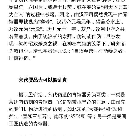
始皇统一六国后，或毁于兵焚，或在秦始皇“销天下兵器
为金人”的过程中被熔。因此，由汉至唐偶然发现一件青
铜器即被视为“祥瑞”。汉武帝元鼎元年，得鼎汾水上，
乃改元为“元鼎”。唐开元十一年，获鼎，改河中府之县
名宝鼎县。由于统治者的崇拜，仿制或作伪一旦被发
现，就将招致杀身之祸。在神秘气氛的笼罩下，研究者
为数很少。清代学者阮元说：“自汉至唐，有能辨之者，
世惊神奇。”
宋代赝品大可以假乱真
据丁孟介绍，宋代仿造的青铜器分为两类：一类是
宫廷内仿制的青铜器，它是指秉承皇帝的旨意，由设立
的专门机构所进行的仿制，如北宋的“大晟钟”和“政和
鼎”、“宣和三年尊”、南宋的“绍兴豆”等；另一类是民间
工匠伪造的青铜器。