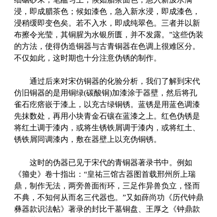
浸，即成腊茶色；候如漆色，急入新水浸，即成漆色，
浸稍缓即变色矣。若不入水，即成纯翠色。三者并以新
布擦令光莹，其铜腥为水银所匮，并不发露。”这些伪装
的方法，使得伪造铜器与古青铜器在色调上很难区分。
不仅如此，这时期也十分注意伪锈的制作。
通过后来对宋仿铜器的化验分析，我们了解到宋代
仿旧铜器的是用铜绿(碳酸铜)加漆涂于器壁，然后将孔
雀石疙瘩嵌于漆上，以充古绿铜锈。蓝锈是用蓝色调漆
先抹数处，再用小块青金石镶在蓝漆之上。红色伪锈是
将红土调于漆内，或将生锈铁屑调于漆内，或将红土、
锈铁屑同调漆内，敷在器壁上以充伪铜锈。
这时的伪器已见于宋代的青铜器著录书中。例如
《籀史》卷十指出：“皇祐三馆古器图首载邢州所上瑞
鼎，制作无法，两旁兽面衔环，三足作异兽负立，怪而
不典，不知何从而名三代器也。”又如薛尚功《历代钟鼎
彝器款识法帖》著录的封比干墓铜盘、王厚之《钟鼎款