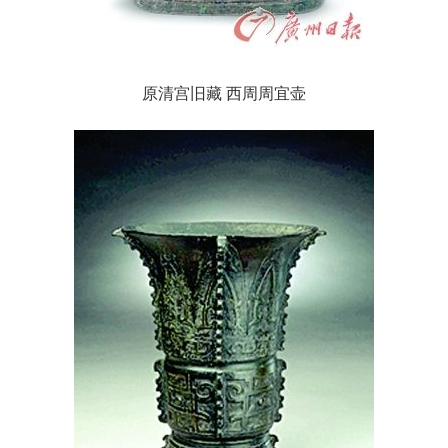
原清宫旧藏 西周周宜壶