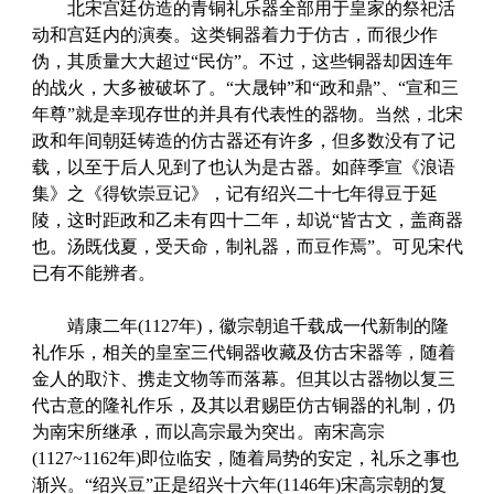
北宋宫廷仿造的青铜礼乐器全部用于皇家的祭祀活
动和宫廷内的演奏。这类铜器着力于仿古，而很少作
伪，其质量大大超过“民仿”。不过，这些铜器却因连年
的战火，大多被破坏了。“大晟钟”和“政和鼎”、“宣和三
年尊”就是幸现存世的并具有代表性的器物。当然，北宋
政和年间朝廷铸造的仿古器还有许多，但多数没有了记
载，以至于后人见到了也认为是古器。如薛季宣《浪语
集》之《得钦崇豆记》，记有绍兴二十七年得豆于延
陵，这时距政和乙未有四十二年，却说“皆古文，盖商器
也。汤既伐夏，受天命，制礼器，而豆作焉”。可见宋代
已有不能辨者。
靖康二年(1127年)，徽宗朝追千载成一代新制的隆
礼作乐，相关的皇室三代铜器收藏及仿古宋器等，随着
金人的取汴、携走文物等而落幕。但其以古器物以复三
代古意的隆礼作乐，及其以君赐臣仿古铜器的礼制，仍
为南宋所继承，而以高宗最为突出。南宋高宗
(1127~1162年)即位临安，随着局势的安定，礼乐之事也
渐兴。“绍兴豆”正是绍兴十六年(1146年)宋高宗朝的复