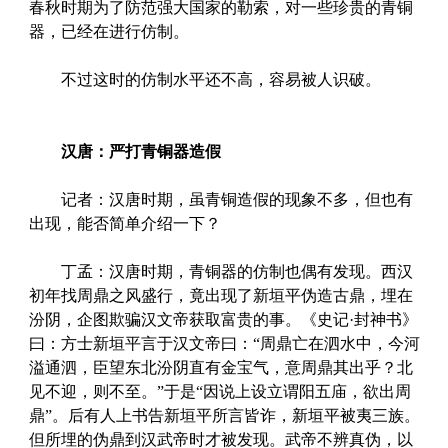
春秋时期为了防范强大国家的勒索，对一些珍贵的青铜
器，已经在进行仿制。
不过这时的仿制水平还不高，容易被人识破。
汉唐：严打青铜器造假
记者：汉唐时期，虽青铜造假的现象不多，但也有
出现，能否简单介绍一下？
丁孟：汉唐时期，青铜器的仿制也偶有发现。西汉
初年找周鼎之风盛行，竟出现了新垣平伪造古鼎，埋在
汾阴，企图欺骗汉文帝获取富贵的事。《史记·封神书》
曰：方士新垣平言于汉文帝曰：“周鼎亡在泗水中，今河
溢通泗，臣望东北汾阴直有金宝气，意周鼎其出乎？北
见不迎，则不至。”于是“因说上设立谓阳五庙，欲出周
鼎”。后有人上书告新垣平所言皆诈，新垣平被夷三族。
但所埋的伪鼎到汉武帝时才被发现。武帝不辨真伪，以