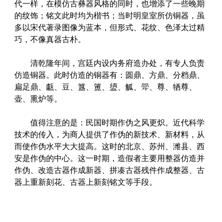
代一样，在模仿古彝器风格的同时，也增添了一些晚期
的纹饰；铭文此时均为楷书；当时明皇室所仿铜器，虽
多以宋代著录图像为蓝本，但形式、花纹、色泽太过精
巧，不像真器古朴。
清乾隆年间，宫廷内设内务府造办处，有专人负责
仿造铜器。此时仿造的铜器有：圆鼎、方鼎、分档鼎、
扁足鼎、甗、豆、簋、簠、盨、觚、斝、尊、牺尊、
壶、熏炉等。
值得注意的是：民国时期作伪之风更炽。近代科学
技术的传入，为商人提供了作伪的新技术、新材料，从
而使作伪水平大大提高。这时的北京、苏州、潍县、西
安是作伪的中心。这一时期，造假者主要用整器仿造并
作伪、改造古器作成新器、拼凑古器残件作成整器、古
器上重新刻花、古器上新刻铭文等手段。