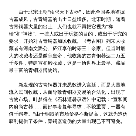
由于北宋王朝“诏求天下古器”，因此全国各地盗掘
古墓成风，古青铜器的出土日益增多。北宋时期，随着
古青铜器大量的出土，人们也就不再把它视为“祥
瑞”和“神物”。一些人或出于玩赏的目的，或出于研究的
要求，开始对古青铜器加以收藏。《考古图》列宋人收
藏者有河南文潞公、庐江李伯时等三十余家。但当时最
大的收藏者还是徽宗皇帝，他收集的古青铜器达二万五
千多件，特建宣和殿收藏，这是一所世界上最早、藏品
最丰富的青铜器博物馆。
新发现的古青铜器并未悉数进入宫廷，而是大量地
流入民间收藏，从而导致青铜器交易的合法化，出现了
古物市场。叶梦得在《石林避暑录话》中记载：“宣和间
内府尚古器……而好事者复年寻求，不较重贾，一器有
值千缗者。”由于铜器的市场价格不断提高，这就为造伪
获利提供了条件，青铜器造伪的大量出现已不可避免。