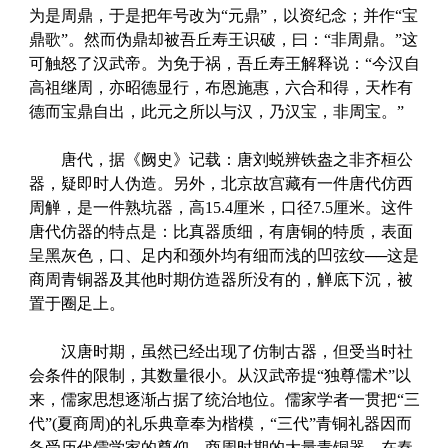
为是周鼎，于是把年号改为“元鼎”，以资纪念；并作“宝
鼎歌”。然而伪鼎却被吾丘寿王识破，曰：“非周鼎。”这
可触怒了汉武帝。为免于祸，吾丘寿王解释说：“今汉自
高祖继周，亦昭德显行，布恩施惠，六合和得，天柞有
德而宝鼎自出，此元之所以与汉，乃汉宝，非周宝。”
唐代，据《阙史》记载：唐刘蜕辨铁盎之非齐桓公
器，疑即时人伪造。另外，北京故宫藏有一件唐代仿西
周觯，是一件熟坑器，高15.4厘米，口径7.5厘米。这件
唐代仿器的特点是：比真器质细，有唐铜的特质，表面
呈黑灰色，口、足内和颈外均有细而浅的凹弦纹──这是
商周青铜器及其他时期仿造器所没有的，觯底下沉，被
置于圈足上。
汉唐时期，虽然已经出现了仿制古器，但受当时社
会条件的限制，其数量很小。从汉武帝提“独尊儒术”以
来，儒家思想逐渐占据了统治地位。儒家学者一贯把“三
代”(夏商周)的礼乐典章奉为楷模，“三代”青铜礼器因而
备受历代儒学家的尊仰。商周时期的大量青铜器，在秦