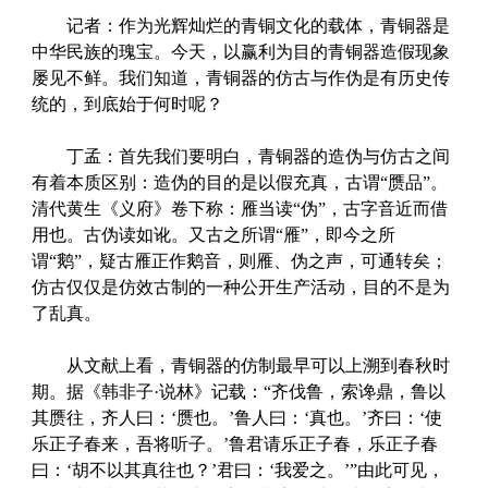
记者：作为光辉灿烂的青铜文化的载体，青铜器是
中华民族的瑰宝。今天，以赢利为目的青铜器造假现象
屡见不鲜。我们知道，青铜器的仿古与作伪是有历史传
统的，到底始于何时呢？
丁孟：首先我们要明白，青铜器的造伪与仿古之间
有着本质区别：造伪的目的是以假充真，古谓“赝品”。
清代黄生《义府》卷下称：雁当读“伪”，古字音近而借
用也。古伪读如讹。又古之所谓“雁”，即今之所
谓“鹅”，疑古雁正作鹅音，则雁、伪之声，可通转矣；
仿古仅仅是仿效古制的一种公开生产活动，目的不是为
了乱真。
从文献上看，青铜器的仿制最早可以上溯到春秋时
期。据《韩非子·说林》记载：“齐伐鲁，索谗鼎，鲁以
其赝往，齐人曰：‘赝也。’鲁人曰：‘真也。’齐曰：‘使
乐正子春来，吾将听子。’鲁君请乐正子春，乐正子春
曰：‘胡不以其真往也？’君曰：‘我爱之。’”由此可见，