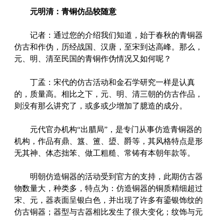
元明清：青铜仿品较随意
记者：通过您的介绍我们知道，始于春秋的青铜器
仿古和作伪，历经战国、汉唐，至宋到达高峰。那么，
元、明、清至民国的青铜作伪情况又如何呢？
丁孟：宋代的仿古活动和金石学研究一样是认真
的，质量高。相比之下，元、明、清三朝的仿古作品，
则没有那么讲究了，或多或少增加了臆造的成分。
元代官办机构“出腊局”，是专门从事仿造青铜器的
机构，作品有鼎、簋、簠、盨、爵等，其风格特点是形
无其神、体态拙笨、做工粗糙、常铸有本朝年款等。
明朝仿造铜器的活动受到官方的支持，此期仿古器
物数量大，种类多，特点为：仿造铜器的铜质精细超过
宋、元，器表面呈银白色，并出现了许多有鎏银饰纹的
仿古铜器；器型与古器相比发生了很大变化；纹饰与元