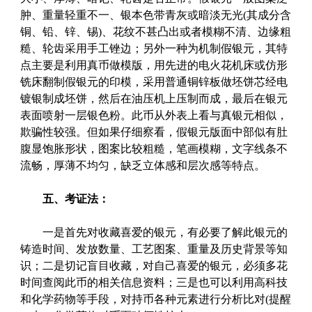
肿、重量轻重不一、银本色带青灰或暗淡无光(其成分含
铜、铅、锌、锡)、花纹不甚凸出或者模糊不清、边缘粗
糙、轮齿采用手工锉边；另外一种为机制假银元，其特
点主要是利用真币做模版，用先进的电火花机床或仿形
铣床翻制假银元的印模，采用普通铜锌板做坯饼芯经电
镀银制成坯饼，然后在油压机上压制而成，最后在银元
表面喷射一层银色粉。此币从外表上看与真银元相似，
欺骗性较强。但如果仔细察看，假银元版面中部似有肚
腹显饱胀形状，图案比较粗糙，笔画模糊，文字线条不
流畅，厚薄不均匀，缺乏立体感和层次感等特点。
五、考证法：
一是首先对收藏喜爱的银元，有必要了解此银元的
铸造时间、发放数量、工艺图案、重量及历史背景等知
识；二是切记盲目收藏，对自己喜爱的银元，必须多花
时间查阅此币的相关信息资料；三是也可以利用高科技
和化学药物等手段，对持币各种元素进行分析比对(提醒