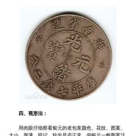
四、视形法：
用肉眼仔细察看银元的老包浆颜色、花纹、图案、
大小、厚薄、暗记、轮齿是否正常。假银元一般图案泛