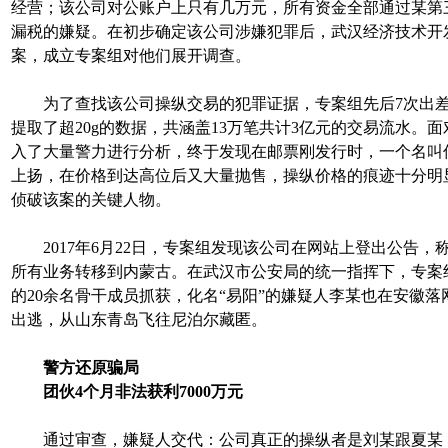
经营；该公司对公账户上只有几万元，所有资金全部通过某第
漏税的嫌疑。在初步确定该公司涉嫌犯罪后，武汉经济技术开
案，成立专案组对他们展开调查。
为了查找该公司操纵交易的犯罪证据，专案组先后7次出差
提取了超20g的数据，共涵盖13万笔共计3亿元的交易流水。
入了大量警力进行分析，终于发现在邮票刚发行时，一个名叫
上扬，在价格到达高位后又大量抛售，操纵价格的痕迹十分明
侦破该案的关键人物。
2017年6月22日，专案组发现该公司在网站上登出公告，
所有业务转移到内蒙古。在武汉市公安局的统一指挥下，专案
的20余名骨干成员抓获，化名“易阳”的嫌疑人李某也在安徽
出逃，从山东青岛飞往尼泊尔藏匿。
警方还原骗局
团伙4个月非法获利7000万元
通过审查，嫌疑人交代：公司真正的操纵者是刘某跟夏某