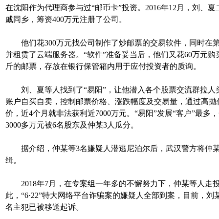
在沈阳作为代理商参与过“邮币卡”投资。2016年12月，刘、
戚同乡，筹资400万元注册了公司。
他们花300万元找公司制作了炒邮票的交易软件，同时在
并租赁了云端服务器。“软件”准备妥当后，他们又花60万元购买
斤的邮票，存放在银行保管箱内用于应付投资者的质询。
刘、夏等人找到了“易阳”，让他潜入各个股票交流群拉人
账户自买自卖，控制邮票价格、涨跌幅度及交易量，通过高抛
价，近4个月就非法获利近7000万元。“易阳”发展“客户”最多，
3000多万元被6名股东及仲某3人瓜分。
据介绍，仲某等3名嫌疑人潜逃尼泊尔后，武汉警方将仲某列
缉。
2018年7月，在专案组一年多的不懈努力下，仲某等人走
此，“6·22”特大网络平台诈骗案的嫌疑人全部到案，目前，刘
名主犯已被移送起诉。