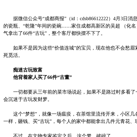
据微信公众号“成都商报”（id：cdsb86612222）4月3日消
的瓷瓶、“乾隆”年间的瓷碗……家住成都高新区的吴超 （化名
气拿出了66件“古玩”，整个客厅都快摆不下了。
如果不是因为这些“价值连城”的宝贝，现在他也不会愁眉
死觅活。
痴迷古玩致富
他背着家人买了66件“古董”
一切都要从三年前的菜市场说起，如果不是路过时多看了
会沉迷于古玩发财梦。
这个“梦想”，就像一场瘟疫，在茶馆里流传开来，小区几
一样，砸钱、买“古玩”，每个人的家中都能拿出几件元青花、
不过，在文物专家鉴定之后，这个梦，破碎了。