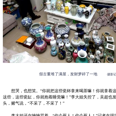
假古董堆了满屋，发财梦碎了一地
·摄影
想哭，也想笑。“你就把这些瓷杯拿来喝茶嘛！你就拿着这
这些，这些瓷缸，你就抱着睡觉嘛！”李大姐失控了，吴超也
头，赌气说，“不采了，不采了！”
李大姐还在喃喃骂着，“你个死人！你个死人！”记者在现