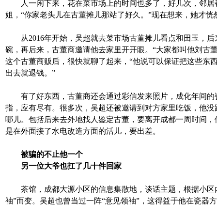
人一闲下来，花在菜市场上的时间也多了，好几次，邻居
姐，“你家老头儿在古董摊儿那站了好久。”现在想来，她才恍
从2016年开始，吴超就去菜市场古董摊儿看点和田玉，后
碗，再后来，古董商邀请他去家里开开眼。“大家都叫他刘古董
这个古董商贩后，很快就聊了起来，“他说可以保证把这些东
出去就退钱。”
有了好东西，古董商还会通过彩信发来照片，成化年间的
指，应有尽有。很多次，吴超还被邀请到对方家里吃饭，他没
哪儿。包括后来去外地找人鉴定古董，要离开成都一周时间，
是在外面接了水电改造方面的活儿，要出差。
被骗的不止他一个
另一位大爷也扛了几十件回家
茶馆，成都大源小区的信息集散地，谈话主题，根据小区内
袖”而变。吴超也曾当过一阵“意见领袖”，这得益于他在瓷器