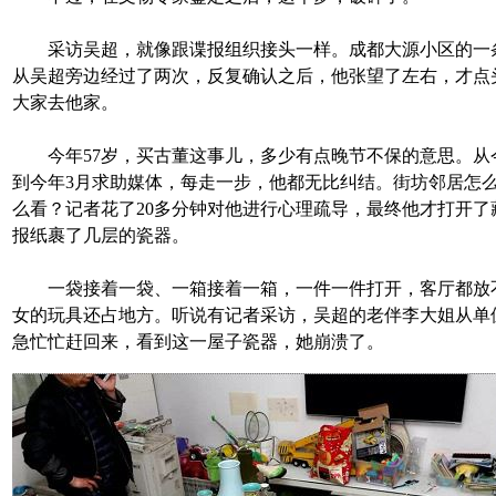
采访吴超，就像跟谍报组织接头一样。成都大源小区的一
从吴超旁边经过了两次，反复确认之后，他张望了左右，才点
大家去他家。
今年57岁，买古董这事儿，多少有点晚节不保的意思。从
到今年3月求助媒体，每走一步，他都无比纠结。街坊邻居怎
么看？记者花了20多分钟对他进行心理疏导，最终他才打开了
报纸裹了几层的瓷器。
一袋接着一袋、一箱接着一箱，一件一件打开，客厅都放
女的玩具还占地方。听说有记者采访，吴超的老伴李大姐从单
急忙忙赶回来，看到这一屋子瓷器，她崩溃了。