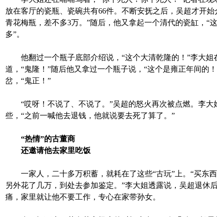
放在客厅的瓷瓶、瓷碗共有66件。不断安抚之后，吴超才开始
青花梅瓶，差不多3万。”随后，他又拿起一个清代的瓷缸，“
多”。
他翻过一个瓶子底部介绍说，“这个大清乾隆的！”李大姐
道，“鬼隆！”随后他又拿过一个瓶子说，“这个是雍正年间的！
岔，“鬼正！”
“哎呀！不说了、不说了。”吴超的怒火再次被点燃。李大
些，“之前一喊他去退钱，他就说要去死了算了。”
“热情”的古董商
还邀请他去家里吃饭
一家人，二十多万积蓄，就耗在了这些“古玩”上。“买东西
另外花了几万，到处去参加鉴定。”李大姐透露说，吴超退休
痛，家里就让他不要工作，专心在家带孙女。