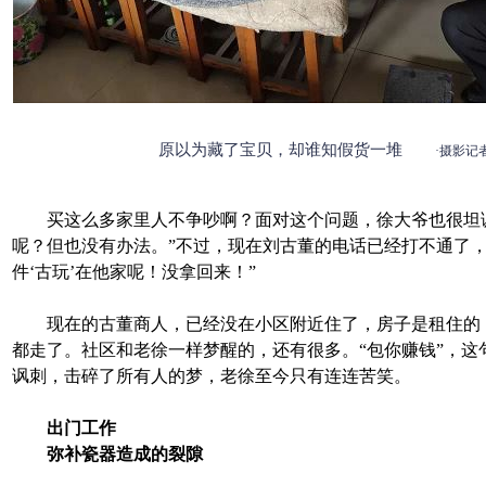
原以为藏了宝贝，却谁知假货一堆
·摄影记
买这么多家里人不争吵啊？面对这个问题，徐大爷也很坦诚
呢？但也没有办法。”不过，现在刘古董的电话已经打不通了，
件‘古玩’在他家呢！没拿回来！”
现在的古董商人，已经没在小区附近住了，房子是租住的
都走了。社区和老徐一样梦醒的，还有很多。“包你赚钱”，这
讽刺，击碎了所有人的梦，老徐至今只有连连苦笑。
出门工作
弥补瓷器造成的裂隙