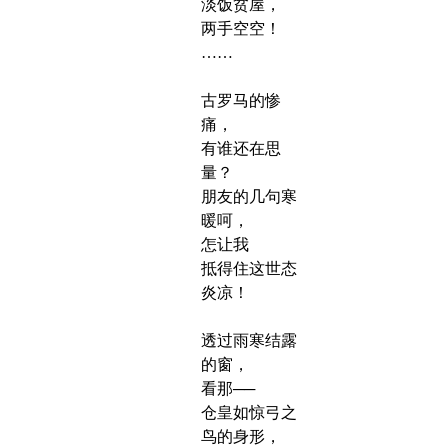
淡饭贫屋，
两手空空！
……
古罗马的惨
痛，
有谁还在思
量？
朋友的几句寒
暖呵，
怎让我
抵得住这世态
炎凉！
透过雨寒结露
的窗，
看那──
仓皇如惊弓之
鸟的身形，