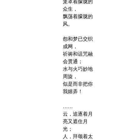
笼罩着朦胧的
众生，
飘荡着朦胧的
风。
怨和梦已交织
成网，
祈祷和诅咒融
会贯通；
水与火巧妙地
周旋，
似是而非把你
我嬉弄！
……
云，追逐着月
亮又遮住月
光；
人，拜颂着太