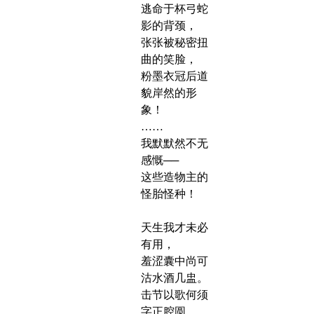
逃命于杯弓蛇
影的背颈，
张张被秘密扭
曲的笑脸，
粉墨衣冠后道
貌岸然的形
象！
……
我默默然不无
感慨──
这些造物主的
怪胎怪种！
天生我才未必
有用，
羞涩囊中尚可
沽水酒几盅。
击节以歌何须
字正腔圆