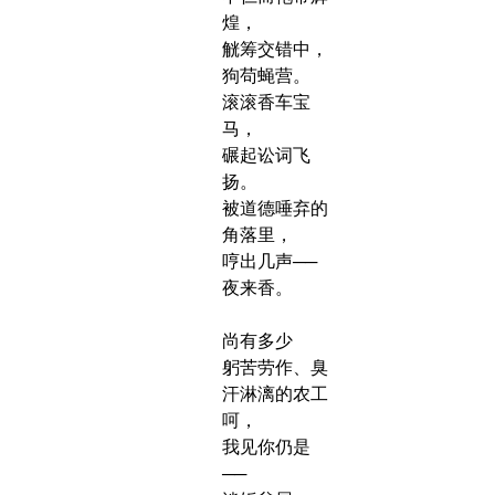
煌，
觥筹交错中，
狗苟蝇营。
滚滚香车宝
马，
碾起讼词飞
扬。
被道德唾弃的
角落里，
哼出几声──
夜来香。
尚有多少
躬苦劳作、臭
汗淋漓的农工
呵，
我见你仍是
──