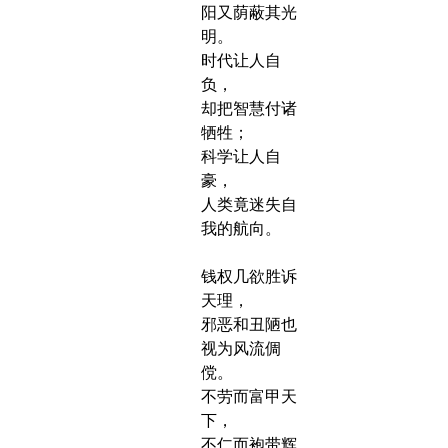
阳又荫蔽其光
明。
时代让人自
负，
却把智慧付诸
牺牲；
科学让人自
豪，
人类竟迷失自
我的航向。
钱权几欲胜诉
天理，
邪恶和丑陋也
视为风流倜
傥。
不劳而富甲天
下，
不仁而袍带辉