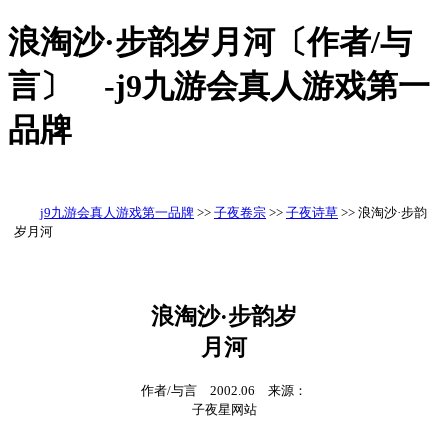
浪淘沙·步韵岁月河〔作者/与
言〕 -j9九游会真人游戏第一
品牌
j9九游会真人游戏第一品牌
>>
子夜卷宗
>>
子夜诗草
>> 浪淘沙·步韵
岁月河
浪淘沙·步韵岁
月河
作者/与言 2002.06 来源：
子夜星网站