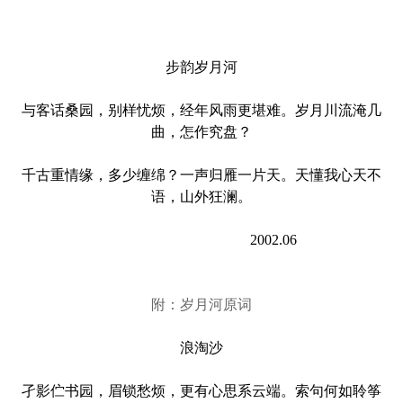
步韵岁月河
与客话桑园，别样忧烦，经年风雨更堪难。岁月川流淹几
曲，怎作究盘？
千古重情缘，多少缠绵？一声归雁一片天。天懂我心天不
语，山外狂澜。
2002.06
附：岁月河原词
浪淘沙
孑影伫书园，眉锁愁烦，更有心思系云端。索句何如聆筝