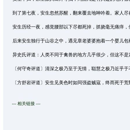
到了第七夜，安生忽然苏醒，翻来覆去地呻吟着。家人尽都吓
安生历经一夜，感觉腰部以下尽都死掉，抓挠毫无痛痒，便
后来安生独行于山谷之中，遇见章老婆婆抱着一个婴儿包袱交
异史氏评道：人类不同于禽兽的地方几乎很少，但这不是定
〔何守奇评道〕清深之极乃至于无情，聪慧之极乃近乎于不
〔方舒岩评道〕安生见美色时如同强盗贼寇，终而死于荒野
--- 相关链接 ---