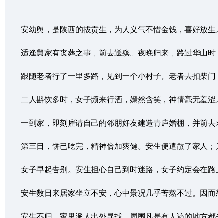
安幼舆，是陕西的拔贡生，为人义气不惜金钱，喜好放生。
适逢舅家有丧葬之事，前去送殡。夜晚归来，路过华山时，竟
跟随老者行了一里多路，见到一个小村子。老者去扣柴门，一
二人斟饮多时，女子频来行酒，嫣然含笑，神情毫无羞涩。安
一到家，即刻雇请自己的邻朋好友建造青庐婚棚，并前去求聘
第三日，饼已吃完，精神倍加爽健。安生便遣散了家人；又担
女子早起告别。安生担心自己到时迷路，女子约定会在路上等
安生数日来居家坐立不安，心中景况几乎苦熬不过。因而想着
安生不归，家里派人出外寻找，周围凡是有人迹的地方都去过