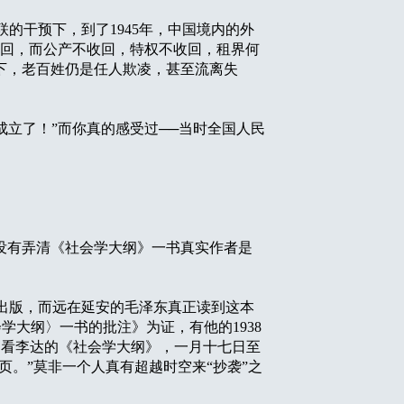
的干预下，到了1945年，中国境内的外
收回，而公产不收回，特权不收回，租界何
下，老百姓仍是任人欺凌，甚至流离失
成立了！”而你真的感受过──当时全国人民
没有弄清《社会学大纲》一书真实作者是
次出版，而远在延安的毛泽东真正读到这本
会学大纲〉一书的批注》为证，有他的1938
。看李达的《社会学大纲》，一月十七日至
6页。”莫非一个人真有超越时空来“抄袭”之