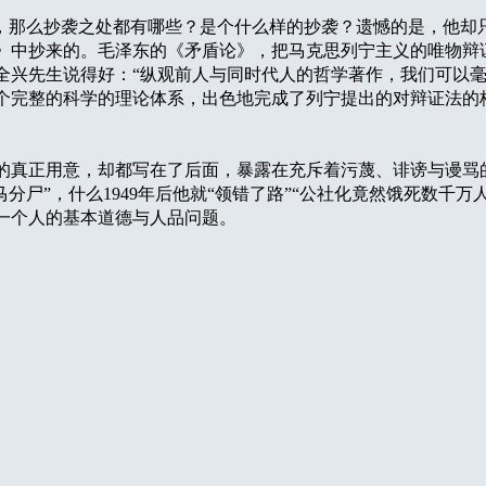
那么抄袭之处都有哪些？是个什么样的抄袭？遗憾的是，他却
》中抄来的。毛泽东的《矛盾论》，把马克思列宁主义的唯物辩
全兴先生说得好：“纵观前人与同时代人的哲学著作，我们可以
个完整的科学的理论体系，出色地完成了列宁提出的对辩证法的核
正用意，却都写在了后面，暴露在充斥着污蔑、诽谤与谩骂的内
分尸”，什么1949年后他就“领错了路”“公社化竟然饿死数千
一个人的基本道德与人品问题。