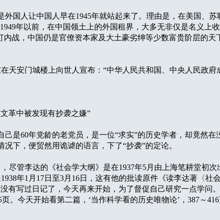
国人让中国人早在1945年就站起来了。理由是，在美国、苏联
1949年以前，在中国领土上的外国租界，大多无非仅是名义上
人打内战，中国仍是官僚资本家及大土豪劣绅等少数富贵阶层的天
东在天安门城楼上向世人宣布：“中华人民共和国、中央人民政府
文革中被发现有抄袭之嫌”
是60年党龄的老党员，是一位“求实”的历史学者，却竟然在
情况下，便贸然用诡谑的语言，下了“抄袭”的定论。
，尽管李达的《社会学大纲》是在1937年5月由上海笔耕堂初
1938年1月17日至3月16日，这有他的批读原件《读李达著〈社
十年没有写过日记了，今天再来开始，为了督促自己研究一点学问
5页。今天开始看第二篇，‘当作科学看的历史唯物论’，387～41