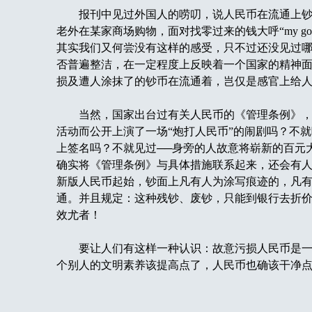
报刊中见过外国人的唠叨，说人民币在流通上钞
老外在某家商场购物，面对找零过来的钱大呼“my god
其实我们又何尝没有这样的感受，只不过还没见过
否普遍整洁，在一定程度上反映着一个国家的精神
损及遭人涂抹了的钞币在流通着，岂仅是感官上给
当然，国家出台过有关人民币的《管理条例》，但
活动而公开上演了一场“炮打人民币”的闹剧吗？不
上签名吗？不就见过──身旁的人故意将崭新的百元
确实将《管理条例》与具体措施联系起来，还会有
新版人民币起始，钞面上凡有人为涂写痕迹的，凡
通。并且规定：这种残钞、废钞，只能到银行去折价兑
效尤者！
要让人们有这样一种认识：故意污损人民币是一
个别人的文明素养该提高点了，人民币也确该干净