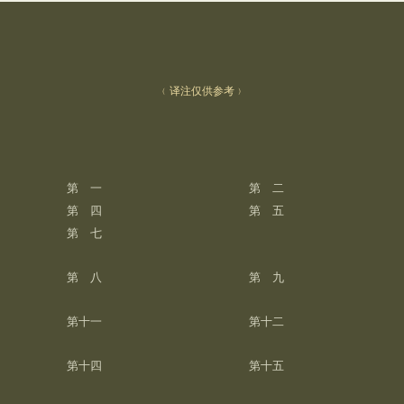
﹙译注仅供参考﹚
第 一
第 二
第 四
第 五
第 七
第 八
第 九
第十一
第十二
第十四
第十五