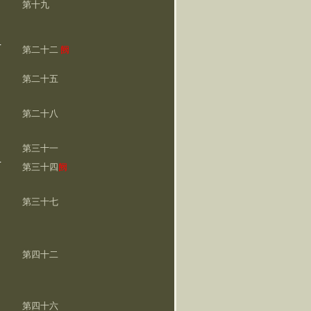
第十九
下
第二十二
阙
第二十五
第二十八
第三十一
下
第三十四
阙
第三十七
第四十二
第四十六