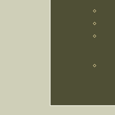
◇
◇
◇
◇