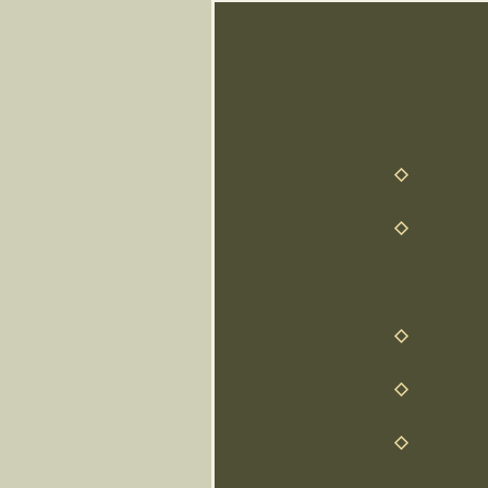
◇
◇
◇
◇
◇