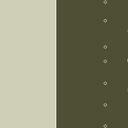
◇
◇
◇
◇
◇
◇
◇