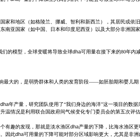
和地区（如格陵兰、挪威、智利和新西兰），其居民或依旧能摄
亚和东南亚国家（如中国、日本和印度尼西亚）以及大部分非洲国
们的模型，全球变暖将导致全球
dha
可用量在接下来的80年内减少
响最大的，是弱势群体和人类的发育阶段——如胚胎期和婴儿期
的
dha
年产量，研究团队使用了“我们身边的海洋”这一项目的数
。升温情况是利用联合国政府间气候变化专门委员会的第五次评
个有趣的发现，那就是淡水渔区
dha
产量的下降，比海水渔区更
洋。因此
dha
可用量的下降可能对部分区域影响更大，尤其是非洲