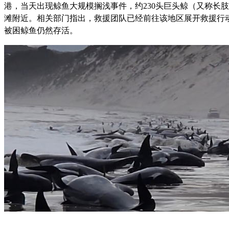
港，当天出现鲸鱼大规模搁浅事件，约230头巨头鲸（又称长
滩附近。相关部门指出，救援团队已经前往该地区展开救援行
被困鲸鱼仍然存活。