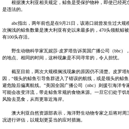
根据澳大利亚相关规定，鲸鱼是受保护物种，即使已经死
是违法的。
abc指出，两年前也是在9月21日，该港口就曾发生过大规
次搁浅的鲸鱼数量是澳大利亚有史以来最多的，470头领航鲸
有100头存活。
野生动物科学家瓦妮莎·皮罗塔告诉英国广播公司（bbc）
的地点、相同的时间，这种现象是不同寻常的，令人担忧。
截至目前，两次大规模搁浅现象的原因仍不清楚。皮罗塔
因，“领头的鲸鱼引导鱼群进入了错误的航线，或是领头的鲸
避危险后偏离航线。”美国全国广播公司（nbc）则援引海洋专
可能会改变洋流，带走鲸鱼常规的食物来源。一旦它们处于饥
风险去觅食，从而更靠近海岸。
澳大利亚自然资源部表示，海洋野生动物专家之后将对周
况进行评估，以规划更妥当的应对措施。