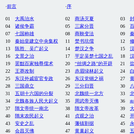
·
前言
·
序
01
大禹治水
02
商汤灭夏
03
04
诸侯争霸
05
三家分晋
06
07
七国称雄
08
商鞅变法
09
10
秦始皇建立中央集权
11
焚书坑儒
12
13
陈胜、吴广起义
14
楚汉之争
15
16
文景之治
17
平定吴楚七国之乱
18
19
罢黜百家独尊儒术
20
“丝绸之路”的开辟
21
22
王莽改制
23
赤眉绿林起义
24
25
东汉外戚宦官专政
26
东汉党锢之祸
27
28
三国鼎立
29
三分归晋
30
31
五胡十六国的分裂
32
北魏统一北方
33
34
北魏各族人民大起义
35
周武帝灭佛
36
南
37
隋文帝统一南北
38
隋文帝改革
39
40
隋末农民起义
41
贞观之治
42
43
安史之乱
44
藩镇割据
45
46
会昌灭佛
47
黄巢起义
48