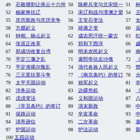
49
石敬瑭割让燕云十六州
50
陈桥兵变与北宋统一
51
52
杨家将抗辽
53
宋辽和战与澶渊之盟
54
55
庆历新政与庆历党争
56
王安石变法
57
58
方腊起义
59
靖康之变
60
61
钟相、杨么起义
62
成吉思汗统一蒙古
63
64
张居正改革
65
郑和下西洋
66
67
郑成功收复台湾
68
明末农民起义
69
70
平定三藩之乱
71
康熙帝抗击沙俄
72
73
平定准噶尔叛乱
74
清代各族人民起义
75
76
三元里抗英斗争
77
《南京条约》的签订
78
79
太平天国运动
80
捻军起义
81
82
洋务运动
83
边疆危机
84
85
戊戌变法
86
义和团运动
87
88
《辛丑条约》的签订
89
清末新政
90
91
保路运动
92
辛亥革命
93
94
清帝逊位
95
二次革命
96
97
护国运动
98
护法运动
99
100
五四运动