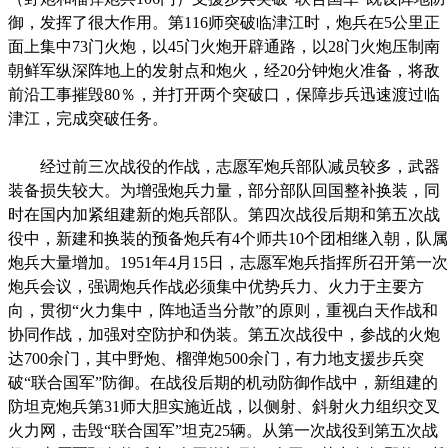
御，发挥了很大作用。第116师突破临津江时，炮兵在5公里正
面上集中73门火炮，以45门火炮开辟通路，以28门火炮压制南
朝鲜军纵深阵地上的发射点和炮火，经20分钟炮火准备，将敌
前沿工事摧毁80％，并打开两个突破口，保障步兵迅速渡过临
津江，完成突破任务。
经过前三次战役的作战，志愿军炮兵部队减员较多，武器
装备损失较大。为增强炮兵力量，部分部队回国整补换装，同
时在国内加紧组建新的炮兵部队。第四次战役后期和第五次战
役中，新建和换装的预备炮兵有4个师共10个团相继入朝，队属
炮兵大量增加。1951年4月15日，志愿军炮兵指挥所召开第一次
炮兵会议，强调炮兵作战必须集中优势兵力、火力于主要方
向，贯彻“火力集中，阵地适当分散”的原则，重视白天作战和
协同作战，加强对空防护和伪装。第五次战役中，参战的火炮
达700余门，其中野炮、榴弹炮500余门，有力地支援步兵突
破“联合国军”防御。在战役后期的机动防御作战中，新组建的
防坦克炮兵第31师大胆实施近战，以侧射、斜射火力组织交叉
火力网，击毁“联合国军”坦克25辆。从第一次战役到第五次战