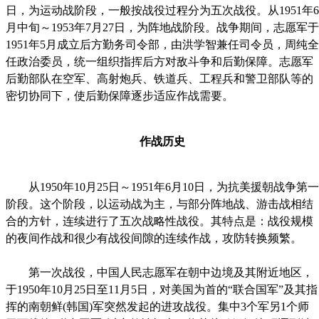
日，为运动战阶段，一般按战役过程分为五次战役。从1951年6
月中旬～1953年7月27日，为阵地战阶段。战争期间，志愿军于
1951年5月成立后方勤务司令部，由洪学智兼任司令员，周纯全
任政治委员，统一组织指挥后方对敌斗争和后勤保障。志愿军
后勤部队在空军、高射炮兵、铁道兵、工程兵和警卫部队等的
密切协同下，使后勤保障逐步适应作战需要。
作战历史
从1950年10月25日～1951年6月10日，为抗美援朝战争第一
阶段。这个阶段，以运动战为主，与部分阵地战、游击战相结
合的方针，连续进行了五次战略性战役。其特点是：战役规模
的夜间作战和很少有战役间隙的连续作战，攻防转换频繁。
第一次战役，中国人民志愿军在朝中边境及其附近地区，
于1950年10月25日至11月5日，对美国为首的“联合国军”及其指
挥的南朝鲜(韩国)军突然发起的进攻战役。集中3个军另1个师