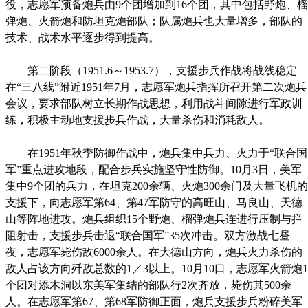
役，志愿军预备炮兵由9个团增加到16个团，其中包括野炮、榴
弹炮、火箭炮和防坦克炮部队；队属炮兵也大量增多，部队的
技术、战术水平逐步得到提高。
第二阶段（1951.6～1953.7），支援步兵作战将战线稳定
在“三八线”附近1951年7月，志愿军炮兵指挥所召开第二次炮兵
会议，要求部队树立长期作战思想，利用战斗间隙进行军政训
练，积极主动地支援步兵作战，大量杀伤和消耗敌人。
在1951年秋季防御作战中，炮兵集中兵力、火力于“联合国
军”重点进攻地段，配合步兵实施坚守性防御。10月3日，美军
集中9个团的兵力，在坦克200余辆、火炮300余门及大量飞机的
支援下，向志愿军第64、第47军防守的高旺山、马良山、天德
山等阵地进攻。炮兵组织15个野炮、榴弹炮兵连进行压制与拦
阻射击，支援步兵击退“联合国军”35次冲击。双方激战七昼
夜，志愿军毙伤敌6000余人。在大德山方向，炮兵火力杀伤的
敌人占该方向歼敌总数的1／3以上。10月10口，志愿军火箭炮1
个团对添木洞以东美军集结的部队行2次齐放，毙伤其500余
人。在志愿军第67、第68军防御正面，炮兵支援步兵粉碎美军