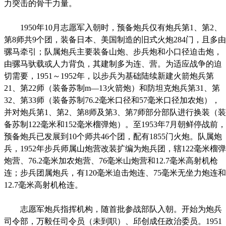
力突击的骨干力量。
1950年10月志愿军入朝时，预备炮兵仅有炮兵第1、第2、
第8师共9个团，装备日本、美国制造的旧式火炮284门，且多由
骡马牵引；队属炮兵主要装备山炮、步兵炮和小口径迫击炮，
由骡马驮载或人力背负，其建制多为连、营。为适应战争的迫
切需要，1951～1952年，以步兵为基础陆续新建火箭炮兵第
21、第22师（装备苏制m—13火箭炮）和防坦克炮兵第31、第
32、第33师（装备苏制76.2毫米口径和57毫米口径加农炮），
并对炮兵第1、第2、第8师及第3、第7师部分部队进行换装（装
备苏制122毫米和152毫米榴弹炮）。至1953年7月朝鲜停战前，
预备炮兵已发展到10个师共46个团，配有1855门火炮。队属炮
兵，1952年步兵师属山炮营改装扩编为炮兵团，辖122毫米榴弹
炮营、76.2毫米加农炮营、76毫米山炮营和12.7毫米高射机枪
连；步兵团属炮兵，有120毫米迫击炮连、75毫米无坐力炮连和
12.7毫米高射机枪连。
志愿军炮兵指挥机构，随首批参战部队入朝。开始为炮兵
司令部，万毅任司令员（未到职）、邱创成任政治委员。1951