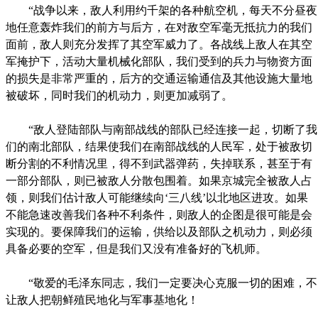
“战争以来，敌人利用约千架的各种航空机，每天不分昼夜
地任意轰炸我们的前方与后方，在对敌空军毫无抵抗力的我们
面前，敌人则充分发挥了其空军威力了。各战线上敌人在其空
军掩护下，活动大量机械化部队，我们受到的兵力与物资方面
的损失是非常严重的，后方的交通运输通信及其他设施大量地
被破坏，同时我们的机动力，则更加减弱了。
“敌人登陆部队与南部战线的部队已经连接一起，切断了我
们的南北部队，结果使我们在南部战线的人民军，处于被敌切
断分割的不利情况里，得不到武器弹药，失掉联系，甚至于有
一部分部队，则已被敌人分散包围着。如果京城完全被敌人占
领，则我们估计敌人可能继续向‘三八线’以北地区进攻。如果
不能急速改善我们各种不利条件，则敌人的企图是很可能是会
实现的。要保障我们的运输，供给以及部队之机动力，则必须
具备必要的空军，但是我们又没有准备好的飞机师。
“敬爱的毛泽东同志，我们一定要决心克服一切的困难，不
让敌人把朝鲜殖民地化与军事基地化！