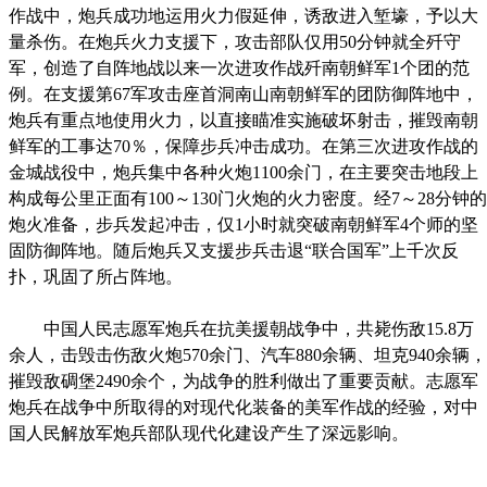
作战中，炮兵成功地运用火力假延伸，诱敌进入堑壕，予以大
量杀伤。在炮兵火力支援下，攻击部队仅用50分钟就全歼守
军，创造了自阵地战以来一次进攻作战歼南朝鲜军1个团的范
例。在支援第67军攻击座首洞南山南朝鲜军的团防御阵地中，
炮兵有重点地使用火力，以直接瞄准实施破坏射击，摧毁南朝
鲜军的工事达70％，保障步兵冲击成功。在第三次进攻作战的
金城战役中，炮兵集中各种火炮1100余门，在主要突击地段上
构成每公里正面有100～130门火炮的火力密度。经7～28分钟的
炮火准备，步兵发起冲击，仅1小时就突破南朝鲜军4个师的坚
固防御阵地。随后炮兵又支援步兵击退“联合国军”上千次反
扑，巩固了所占阵地。
中国人民志愿军炮兵在抗美援朝战争中，共毙伤敌15.8万
余人，击毁击伤敌火炮570余门、汽车880余辆、坦克940余辆，
摧毁敌碉堡2490余个，为战争的胜利做出了重要贡献。志愿军
炮兵在战争中所取得的对现代化装备的美军作战的经验，对中
国人民解放军炮兵部队现代化建设产生了深远影响。