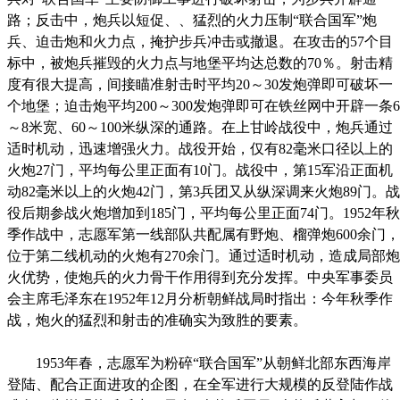
路；反击中，炮兵以短促、、猛烈的火力压制“联合国军”炮
兵、迫击炮和火力点，掩护步兵冲击或撤退。在攻击的57个目
标中，被炮兵摧毁的火力点与地堡平均达总数的70％。射击精
度有很大提高，间接瞄准射击时平均20～30发炮弹即可破坏一
个地堡；迫击炮平均200～300发炮弹即可在铁丝网中开辟一条6
～8米宽、60～100米纵深的通路。在上甘岭战役中，炮兵通过
适时机动，迅速增强火力。战役开始，仅有82毫米口径以上的
火炮27门，平均每公里正面有10门。战役中，第15军沿正面机
动82毫米以上的火炮42门，第3兵团又从纵深调来火炮89门。战
役后期参战火炮增加到185门，平均每公里正面74门。1952年秋
季作战中，志愿军第一线部队共配属有野炮、榴弹炮600余门，
位于第二线机动的火炮有270余门。通过适时机动，造成局部炮
火优势，使炮兵的火力骨干作用得到充分发挥。中央军事委员
会主席毛泽东在1952年12月分析朝鲜战局时指出：今年秋季作
战，炮火的猛烈和射击的准确实为致胜的要素。
1953年春，志愿军为粉碎“联合国军”从朝鲜北部东西海岸
登陆、配合正面进攻的企图，在全军进行大规模的反登陆作战