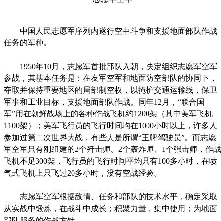
中国人民志愿军序列内遂行空中斗争和支援地面部队作战
任务的军种。
1950年10月，志愿军首批部队入朝，决定组织志愿军空军
参战，其基本任务是：在友军空军和地面防空部队的协同下，
夺取并保持重要地区的局部制空权，以掩护交通运输线，保卫
军事和工业目标，支援地面部队作战。同年12月，“联合国
军”用在朝鲜战场上的各种作战飞机约1200架（其中美军飞机
1100架）；美军飞行员的飞行时间均在1000小时以上，许多人
参加过第二次世界大战，有些人是所谓“王牌驾驶员”。而志愿
军空军只有刚组建的2个歼击师、2个轰炸师、1个强击师，作战
飞机不足300架，飞行员的飞行时间平均只有100多小时，在喷
气式飞机上只飞过20多小时，没有空战经验。
志愿军空军根据敌情、任务和部队的技术水平，确定采取
从实战中锻炼，在战斗中成长；积聚力量，集中使用；为地面
部队服务的作战方针。