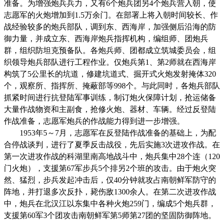
准备。为增强炮兵兵力，又有6个炮兵团另4个炮兵营入朝，使
志愿军的火炮增加到1.5万余门。在部署上将入朝时间较长、作
战经验较多的炮兵部队，调到东、西海岸，加强侧后沿海的防
御力量，并成立东、西海岸炮兵指挥机构，编组师、团炮兵
群，组织防坦克预备队。各炮兵师、团都成立筑城委员会，组
织领导炮兵部队进行工程作业。仅炮兵第1、第2师就在西海岸
构筑了5公里长的坑道，修建坑道式、掘开式火炮发射掩体320
个，观察所、指挥所、掩蔽部等998个。与此同时，各炮兵部队
抓紧时间进行抗登陆军事训练，制订炮火保障计划，抢运储备
大量作战物资和主副食，抢修火炮、器材、车辆。经过反登陆
作战准备，志愿军炮兵的作战能力得到进一步增强。
1953年5～7月，志愿军在反登陆作战准备的基础上，为配
合停战谈判，进行了夏季反击战役，先后实施3次进攻作战。在
第一次进攻作战的科湖里南高地战斗中，炮兵集中28个连（120
门火炮），支援第67军步兵5个排另2个班的攻击。由于炮火突
然、猛烈，步兵发起冲击后，仅40分钟就攻占南朝鲜军防守的
阵地，并打退多次反扑，毙伤敌1300余人。在第二次进攻作战
中，炮兵在北汉江以东集中各种火炮259门，编成5个炮兵群，
支援第60军3个团攻击南朝鲜军第5师第27团的坚固防御阵地。