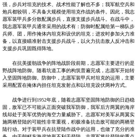
强，步兵对坦克的技术、战术性能了解也不多；我军航空兵和
炮兵都较弱，不具备大规模使用坦克作战的条件。因此，我志
愿军装甲兵多分散配属步兵，直接支援步兵战斗。在战斗中，
我志愿军装甲兵通常采用的战术有：防御时配属给第一梯队步
兵师、团，用作掩体内坦克和设伏的坦克；进攻时参加火力准
备，以直接瞄准射击支援步兵战斗，以火力抗击敌人反冲击和
支援步兵巩固既得阵地。
在抗美援朝战争的阵地战阶段前期，志愿军主要进行的是
野战阵地防御。随着坑道工事的构筑普遍完成，志愿军开始转
入坚固阵地防御。防御中，志愿军装甲兵对坦克的运用，主要
采用配置在掩体内担任坦克发射点和以坦克设伏两种方式。
战争进行到1952年底，随着志愿军坚固阵地防御的日趋稳
固，敌军已不可能从正面突破我军防御，我军后方两翼的海岸
线却处于美军优势的海空力量威胁下。志愿军对美军从两翼实
施两栖登陆的可能性非常重视，积极准备抗击敌可能的两栖登
陆行动。对于装甲兵在抗登陆作战中的运用，也做了充分的准
备。由于朝鲜东海岸地形不利于登陆，志愿军将抗登陆的重点