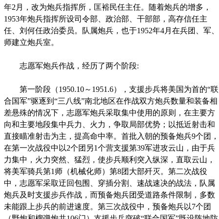
年2月，改为炮兵指挥所，匡裕民任主任。随着炮兵的增多，
1953年炮兵指挥所设司令部、政治部、干部部，高存信任主
任、刘何任政治委员。队属炮兵，也于1952年4月在兵团、军、
师建立炮兵室。
志愿军炮兵作战，经历了两个阶段:
第一阶段（1950.10～1951.6），支援步兵将美国为首的“联
合国军”驱逐到“三八线”南北地区在作战双方炮兵数量和装备相
差悬殊的情况下，志愿军炮兵采取集中使用的原则，在主要方
向和主要地段集中兵力、火力，争取局部优势；以抵近射击和
直接瞄准射击为主，提高命中率。首批入朝的预备炮兵9个团，
在第一次战役中以2个团另1个营支援第39军进攻云山，由于兵
力集中，火力突然、猛烈，使步兵顺利突入纵深，直取云山，
将美军骑兵第1师（机械化师）第8团大部歼灭。第二次战役
中，志愿军采取迂回包围、穿插分割、速战速决的战法，队属
炮兵及时支援步兵作战，而预备炮兵团受道路条件限制，多数
未能跟上步兵的前进速度。第三次战役中，预备炮兵以7个团
（野炮和榴弹炮共106门）支援步兵突破“联合国军”既设阵地防