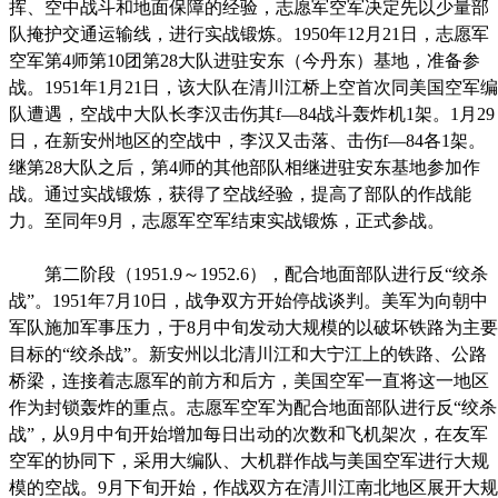
挥、空中战斗和地面保障的经验，志愿军空军决定先以少量部
队掩护交通运输线，进行实战锻炼。1950年12月21日，志愿军
空军第4师第10团第28大队进驻安东（今丹东）基地，准备参
战。1951年1月21日，该大队在清川江桥上空首次同美国空军编
队遭遇，空战中大队长李汉击伤其f—84战斗轰炸机1架。1月29
日，在新安州地区的空战中，李汉又击落、击伤f—84各1架。
继第28大队之后，第4师的其他部队相继进驻安东基地参加作
战。通过实战锻炼，获得了空战经验，提高了部队的作战能
力。至同年9月，志愿军空军结束实战锻炼，正式参战。
第二阶段（1951.9～1952.6），配合地面部队进行反“绞杀
战”。1951年7月10日，战争双方开始停战谈判。美军为向朝中
军队施加军事压力，于8月中旬发动大规模的以破坏铁路为主要
目标的“绞杀战”。新安州以北清川江和大宁江上的铁路、公路
桥梁，连接着志愿军的前方和后方，美国空军一直将这一地区
作为封锁轰炸的重点。志愿军空军为配合地面部队进行反“绞杀
战”，从9月中旬开始增加每日出动的次数和飞机架次，在友军
空军的协同下，采用大编队、大机群作战与美国空军进行大规
模的空战。9月下旬开始，作战双方在清川江南北地区展开大规