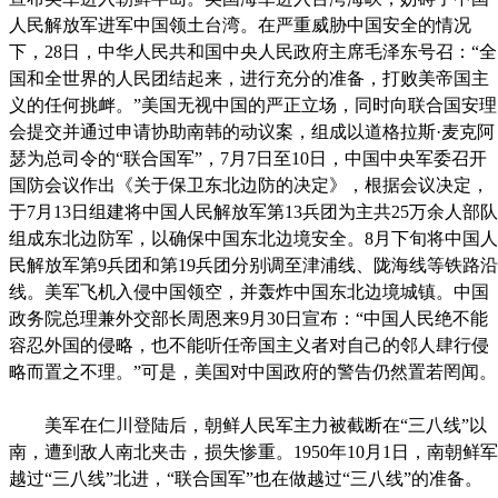
人民解放军进军中国领土台湾。在严重威胁中国安全的情况
下，28日，中华人民共和国中央人民政府主席毛泽东号召：“全
国和全世界的人民团结起来，进行充分的准备，打败美帝国主
义的任何挑衅。”美国无视中国的严正立场，同时向联合国安理
会提交并通过申请协助南韩的动议案，组成以道格拉斯·麦克阿
瑟为总司令的“联合国军”，7月7日至10日，中国中央军委召开
国防会议作出《关于保卫东北边防的决定》，根据会议决定，
于7月13日组建将中国人民解放军第13兵团为主共25万余人部队
组成东北边防军，以确保中国东北边境安全。8月下旬将中国人
民解放军第9兵团和第19兵团分别调至津浦线、陇海线等铁路沿
线。美军飞机入侵中国领空，并轰炸中国东北边境城镇。中国
政务院总理兼外交部长周恩来9月30日宣布：“中国人民绝不能
容忍外国的侵略，也不能听任帝国主义者对自己的邻人肆行侵
略而置之不理。”可是，美国对中国政府的警告仍然置若罔闻。
美军在仁川登陆后，朝鲜人民军主力被截断在“三八线”以
南，遭到敌人南北夹击，损失惨重。1950年10月1日，南朝鲜军
越过“三八线”北进，“联合国军”也在做越过“三八线”的准备。