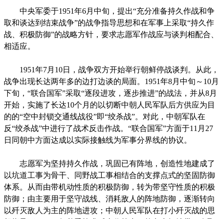
中央军委于1951年6月中旬，提出“充分准备持久作战和争
取和谈达到结束战争”的战争指导思想和在军事上采取“持久作
战、积极防御”的战略方针，要求志愿军作战应与谈判相配合、
相适应。
1951年7月10日，战争双方开始举行朝鲜停战谈判。从此，
战争出现长达两年多的边打边谈的局面。1951年8月中旬～10月
下旬，“联合国军”采取“逐段进攻，逐步推进”的战法，并从8月
开始，实施了长达10个月的以切断中朝人民军队后方供应为目
的的“空中封锁交通线战役”即“绞杀战”。对此，中朝军队在
反“绞杀战”中进行了战术反击作战。“联合国军”方面于11月27
日同朝中方面达成以实际接触线为军事分界线的协议。
志愿军为坚持持久作战，巩固已有阵地，创造性地建成了
以坑道工事为骨干、同野战工事相结合的支撑点式的坚固防御
体系。从而由带机动性质的积极防御，转为带坚守性质的积极
防御；由主要用于坚守战线、消耗敌人的阵地防御，逐渐转向
以歼灭敌人为主的阵地进攻；中朝人民军队在打小歼灭战的思