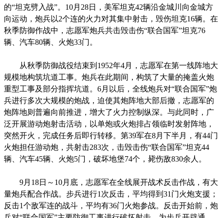
的“坦克劈入战”。10月28日，美军坦克42辆沿金城川向金城方
向运动，炮兵以2个连的火力对其集中射击，毁伤坦克16辆。在
秋季防御作战中，志愿军炮兵共击毁击伤“联合国军”坦克76
辆、汽车80辆、火炮33门。
从秋季防御战役结束到1952年4月，志愿军在第一线阵地大
规模地构筑坑道工事。炮兵在此期间，构筑了大量的掩盖火炮
重型工事及部分指挥坑道。6月以后，全线炮兵对“联合国军”炮
兵进行多次大规模的炮战，迫使其炮阵地大部后撤，志愿军的
炮阵地则普遍向前推进，增大了火力控制纵深。与此同时，广
泛开展游动炮射击活动，以单炮或火炮排占领临时发射阵地，
突然开火，完成任务后即行转移。第39军在8月下半月，有44门
火炮担任游动炮，共射击283次，击毁击伤“联合国军”坦克44
辆、汽车45辆、火炮5门，破坏地堡74个，毙伤敌830余人。
9月18日～10月底，志愿军在全线展开战术反击作战，有大
量炮兵配合作战。步兵进行1次反击，平均得到31门火炮支援；
反击1个敌军连的战斗，平均有36门火炮参战。反击开始前，炮
兵对“联合国军”主要防御工事进行破坏射击，为步兵开辟通