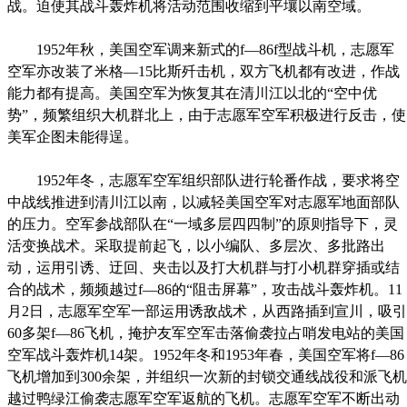
战。迫使其战斗轰炸机将活动范围收缩到平壤以南空域。
1952年秋，美国空军调来新式的f—86f型战斗机，志愿军
空军亦改装了米格—15比斯歼击机，双方飞机都有改进，作战
能力都有提高。美国空军为恢复其在清川江以北的“空中优
势”，频繁组织大机群北上，由于志愿军空军积极进行反击，使
美军企图未能得逞。
1952年冬，志愿军空军组织部队进行轮番作战，要求将空
中战线推进到清川江以南，以减轻美国空军对志愿军地面部队
的压力。空军参战部队在“一域多层四四制”的原则指导下，灵
活变换战术。采取提前起飞，以小编队、多层次、多批路出
动，运用引诱、迂回、夹击以及打大机群与打小机群穿插或结
合的战术，频频越过f—86的“阻击屏幕”，攻击战斗轰炸机。11
月2日，志愿军空军一部运用诱敌战术，从西路插到宣川，吸引
60多架f—86飞机，掩护友军空军击落偷袭拉占哨发电站的美国
空军战斗轰炸机14架。1952年冬和1953年春，美国空军将f—86
飞机增加到300余架，并组织一次新的封锁交通线战役和派飞机
越过鸭绿江偷袭志愿军空军返航的飞机。志愿军空军不断出动