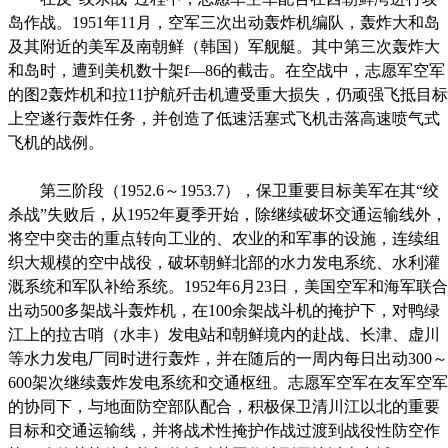
岛作战。1951年11月，空军三次出动轰炸机编队，轰炸大和岛
及其附近的美军及南朝鲜（韩国）军舰艇。其中第三次轰炸大
和岛时，遭到美机数十架f—86的截击。在空战中，志愿军空军
的图2轰炸机和拉11护航歼击机遭受重大损失，仍顽强飞抵目标
上空遂行轰炸任务，并创造了低速活塞式飞机击落高速喷气式
飞机的战例。
第三阶段（1952.6～1953.7），保卫重要目标美军在其“绞
杀战”失败后，从1952年夏季开始，除继续破坏交通运输线外，
将空中突击的重点转向工业的、农业的和军事的设施，连续组
织大规模的空中战役，破坏朝鲜北部的水力发电系统、水利灌
溉系统和军队补给系统。1952年6月23日，美国空军和海军联合
出动500多架战斗轰炸机，在100余架战斗机的掩护下，对鸭绿
江上的拉古哨（水丰）发电站和朝鲜境内的赴战、长津、虚川
等水力发电厂同时进行轰炸，并在随后的一周内每日出动300～
600架次继续轰炸发电系统和交通枢纽。志愿军空军在友军空军
的协同下，与地面防空部队配合，积极保卫清川江以北的重要
目标和交通运输线，并将战术性掩护作战过渡到战役性防空作