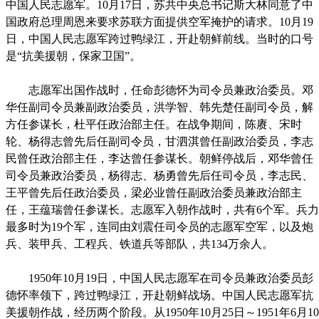
中国人民志愿军。10月17日，苏共中央总书记斯大林同意了中
国政府总理周恩来要求苏联方面提供空军掩护的请求。10月19
日，中国人民志愿军跨过鸭绿江，开赴朝鲜前线。当时的口号
是“抗美援朝，保家卫国”。
志愿军出国作战时，任命彭德怀为司令员兼政治委员。邓
华任副司令员兼副政治委员，洪学智、韩先楚任副司令员，解
方任参谋长，杜平任政治部主任。在战争期间，陈赓、宋时
轮、杨得志曾先后任副司令员，甘泗淇曾任副政治委员，李志
民曾任政治部主任，李达曾任参谋长。朝鲜停战后，邓华曾任
司令员兼政治委员，杨得志、杨勇曾先后任司令员，李志民、
王平曾先后任政治委员，梁必业曾任副政治委员兼政治部主
任，王蕴瑞曾任参谋长。志愿军入朝作战时，共有6个军。兵力
最多时为19个军，连同由刘震任司令员的志愿军空军，以及炮
兵、装甲兵、工程兵、铁道兵等部队，共134万余人。
1950年10月19日，中国人民志愿军在司令员兼政治委员彭
德怀率领下，跨过鸭绿江，开赴朝鲜战场。中国人民志愿军抗
美援朝作战，经历两个阶段。从1950年10月25日～1951年6月10