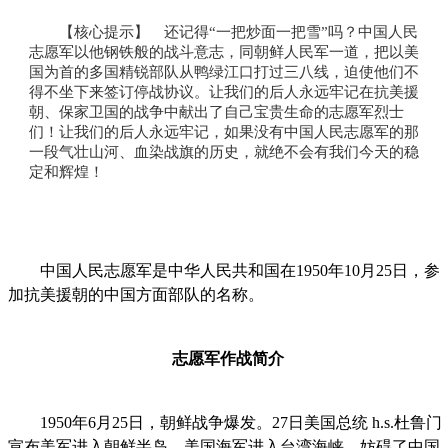
【核心提示】 还记得“一把炒面一把雪”吗？中国人民
志愿军以他钢铁般的战斗意志，同朝鲜人民军一道，把以美
国为首的多国精锐部队从鸭绿江口打过三八线，迫使他们不
得不坐下来签订停战协议。让我们的后人永远牢记在抗美援
朝、保家卫国的战争中献出了自己宝贵生命的志愿军烈士
们！让我们的后人永远牢记，如果没有中国人民志愿军的那
一段气壮山河、血染战旗的历史，就绝不会有我们今天的稳
定和辉煌！
中国人民志愿军是中华人民共和国在1950年10月25日，参
加抗美援朝的中国方面部队的名称。
志愿军作战简介
1950年6月25日，朝鲜战争爆发。27日美国总统 h.s.杜鲁门
宣布美军进入朝鲜半岛。美国海军进入台湾海峡，妨碍了中国