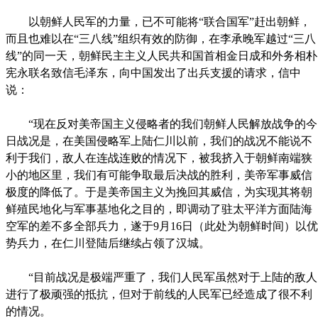
以朝鲜人民军的力量，已不可能将“联合国军”赶出朝鲜，
而且也难以在“三八线”组织有效的防御，在李承晚军越过“三八
线”的同一天，朝鲜民主主义人民共和国首相金日成和外务相朴
宪永联名致信毛泽东，向中国发出了出兵支援的请求，信中
说：
“现在反对美帝国主义侵略者的我们朝鲜人民解放战争的今
日战况是，在美国侵略军上陆仁川以前，我们的战况不能说不
利于我们，敌人在连战连败的情况下，被我挤入于朝鲜南端狭
小的地区里，我们有可能争取最后决战的胜利，美帝军事威信
极度的降低了。于是美帝国主义为挽回其威信，为实现其将朝
鲜殖民地化与军事基地化之目的，即调动了驻太平洋方面陆海
空军的差不多全部兵力，遂于9月16日（此处为朝鲜时间）以优
势兵力，在仁川登陆后继续占领了汉城。
“目前战况是极端严重了，我们人民军虽然对于上陆的敌人
进行了极顽强的抵抗，但对于前线的人民军已经造成了很不利
的情况。