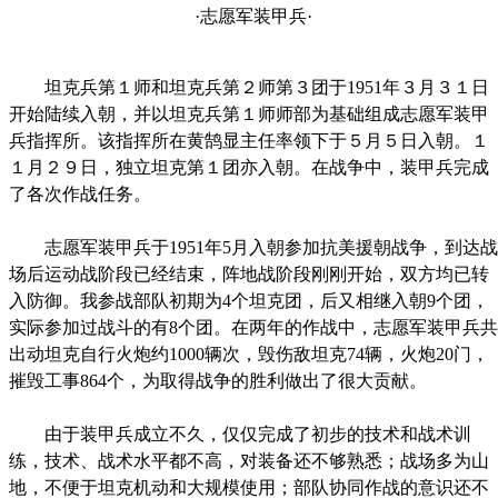
·志愿军装甲兵·
坦克兵第１师和坦克兵第２师第３团于1951年３月３１日
开始陆续入朝，并以坦克兵第１师师部为基础组成志愿军装甲
兵指挥所。该指挥所在黄鹄显主任率领下于５月５日入朝。１
１月２９日，独立坦克第１团亦入朝。在战争中，装甲兵完成
了各次作战任务。
志愿军装甲兵于1951年5月入朝参加抗美援朝战争，到达战
场后运动战阶段已经结束，阵地战阶段刚刚开始，双方均已转
入防御。我参战部队初期为4个坦克团，后又相继入朝9个团，
实际参加过战斗的有8个团。在两年的作战中，志愿军装甲兵共
出动坦克自行火炮约1000辆次，毁伤敌坦克74辆，火炮20门，
摧毁工事864个，为取得战争的胜利做出了很大贡献。
由于装甲兵成立不久，仅仅完成了初步的技术和战术训
练，技术、战术水平都不高，对装备还不够熟悉；战场多为山
地，不便于坦克机动和大规模使用；部队协同作战的意识还不