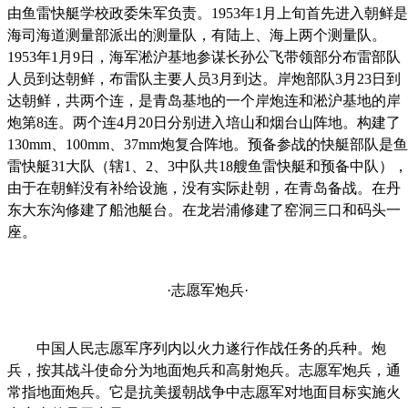
由鱼雷快艇学校政委朱军负责。1953年1月上旬首先进入朝鲜是
海司海道测量部派出的测量队，有陆上、海上两个测量队。
1953年1月9日，海军淞沪基地参谋长孙公飞带领部分布雷部队
人员到达朝鲜，布雷队主要人员3月到达。岸炮部队3月23日到
达朝鲜，共两个连，是青岛基地的一个岸炮连和淞沪基地的岸
炮第8连。两个连4月20日分别进入培山和烟台山阵地。构建了
130mm、100mm、37mm炮复合阵地。预备参战的快艇部队是鱼
雷快艇31大队（辖1、2、3中队共18艘鱼雷快艇和预备中队），
由于在朝鲜没有补给设施，没有实际赴朝，在青岛备战。在丹
东大东沟修建了船池艇台。在龙岩浦修建了窑洞三口和码头一
座。
·志愿军炮兵·
中国人民志愿军序列内以火力遂行作战任务的兵种。炮
兵，按其战斗使命分为地面炮兵和高射炮兵。志愿军炮兵，通
常指地面炮兵。它是抗美援朝战争中志愿军对地面目标实施火