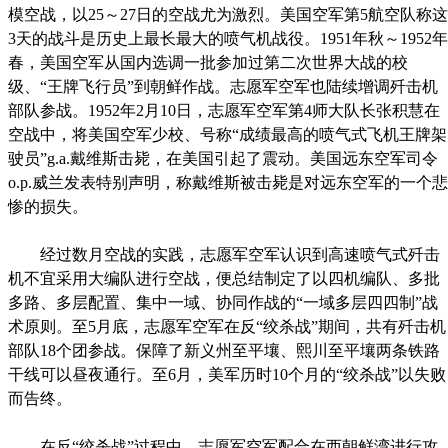
模空战，以25～27日的空战尤为激烈。美国空军第5航空队称这
3天的战斗是历史上最长最大的喷气机战役。1951年秋～1952年
春，美国空军从国内选调一批参加过第二次世界大战的校
级、“王牌飞行员”到朝鲜作战。志愿军空军也陆续增调歼击机
部队参战。1952年2月10日，志愿军空军第4师大队长张积慧在
空战中，将美国空军少校、号称“成绩最高的喷气式飞机王牌架
驶员”g.a.戴维斯击毙，在美国引起了震动。美国远东空军司令
o.p.威兰发表特别声明，称戴维斯被击毙是对远东空军的一个悲
惨的损失。
经过数月空战的实践，志愿军空军认识到高速喷气式歼击
机不宜采用大编队进行空战，便总结制定了以四机编队、多批
多路、多层配置、集中一域、协同作战的“一域多层四四制”战
术原则。至5月底，志愿军空军在反“绞杀战”期间，共有歼击机
部队18个团参战。保障了新义州至平壤、熙川至平壤两条铁路
干线可以昼夜通行。至6月，美军历时10个月的“绞杀战”以失败
而告终。
在反“绞杀战”过程中，志愿军空军配合在西朝鲜湾进行攻