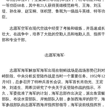
一等功臣68名，其中有21人获得英雄模范称号。王海、刘玉
堤、孙生禄、赵宝桐、张积慧、鲁珉为一级战斗英雄、特等功
臣。
志愿军空军在现代空战中经受了考验和锻炼，并迅速成长
壮大。在战争中，培养了大批的空勤人员和地勤人员、指挥干
部和专业干部。
·志愿军海军·
志愿军海军解放军海军出现在朝鲜战场是战场形势已到对
峙阶段。中央分析反登陆作战是当时一个重要任务。1952年12
月9日，总参召开了特种兵首长会议。海军首长肖劲光、王宏
坤、刘道生、周希汉研究了中央关于反登陆作战的指示。不
久，军委批准了海军的计划，海军总部作出决定，派出鱼雷艇
部队、布设水雷部队、岸炮部队入朝，参加西海岸的防守。海
军参战部队由志愿军西海岸指挥部领导，海军设前线指挥所，