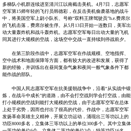
多梯队小机群连续进至清川江以南截击美机。4月7日，志愿军
空军第15师年轻的飞行员韩德彩，在反击美机偷袭基地的战斗
中，将美国空军上尉小队长、号称“双料王牌驾驶员”h.e.费席尔
的飞机击落，费席尔被生俘。从5月13日开始一连数日，美军出
动大量轰炸机和战斗轰炸机。志愿军空军每日出动大量的飞机
同其进行大规模的空战，这场空中交战一直持续到停战前夕。
在第三阶段作战中，志愿军空军在作战规模、空地指挥、
空中战术和地面保障等方面，都有较大的改进和发展，获得了
新的经验，并训练出在昼间复杂气象和夜间一般气象条件下都
能作战的部队。
中国人民志愿军空军在抗美援朝战争中，沿着“从实战中锻
炼，在战斗中成长”的道路，由不会打空战到学会打空战，由能
打小规模的空战到能打大规模的空战，由于志愿军空军在总体
上处于劣势，因而也付出了很高的代价。作战中，志愿军空军
发扬革命英雄主义精神，开展立功运动，涌现出三等功以上的
功臣8000多名，立集体三等功以上的单位300多个。其中立集体
一等功的单位6个，立集体二等功的单位2个；特等功臣16名，