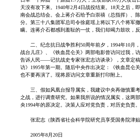
天没有攻下来。1940年2月4日战役结束。18天之后，
南会战总结会。会上蒋介石给予白崇禧（总指挥）、
分。第三十八集团军总司令徐庭瑶上将以下八个将军
瞒。连蒋介石都感到羞耻的一仗，我们却竭力鼓吹，
二、纪念抗日战争胜利50周年前夕，1994年10月
战台儿庄》、《铁血昆仑关》两部电影曾访问过我，
告诉人民——记抗战史专家张宏志访谈录》，文章定
访》1995年第一期。随后中央作出决定：《铁血昆仑
也不要再演了。现将原访问文章重新打印附上。
三、假如风凰台报导属实，我建议中央再做慎重考
之战，进行调查研究。如果我所说的情况属实，这两
央1994年的原决定。决策人应对党负责，对历史负责
张宏志（陕西省社会科学院研究员享受国务院津贴
2005年8月20日