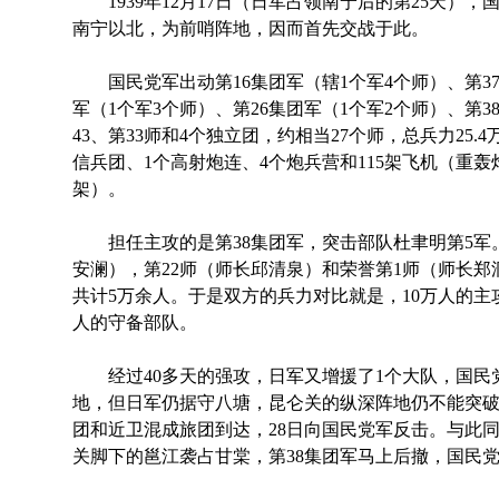
1939年12月17日（日军占领南宁后的第25天）
南宁以北，为前哨阵地，因而首先交战于此。
国民党军出动第16集团军（辖1个军4个师）、第37
军（1个军3个师）、第26集团军（1个军2个师）、第3
43、第33师和4个独立团，约相当27个师，总兵力25.
信兵团、1个高射炮连、4个炮兵营和115架飞机（重轰炸
架）。
担任主攻的是第38集团军，突击部队杜聿明第5军。第
安澜），第22师（师长邱清泉）和荣誉第1师（师长
共计5万余人。于是双方的兵力对比就是，10万人的主攻
人的守备部队。
经过40多天的强攻，日军又增援了1个大队，国民
地，但日军仍据守八塘，昆仑关的纵深阵地仍不能突破。1
团和近卫混成旅团到达，28日向国民党军反击。与此同
关脚下的邕江袭占甘棠，第38集团军马上后撤，国民党