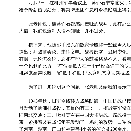
2月22日，在柳州军事会议上，蒋介石非常恼火，
给予降薪留职处分，将第38集团军总司令徐庭瑶上将以
张老师说，连蒋介石都感到羞耻的战斗，竟有那么一
大擂。我们说这种人恬不知耻，并不过分。
接下来，他扳起手指头如数家珍般将一些被今人炒
道出：那战前会议、来往文电、战役部署、战局变化
有据。无论怎么说，总和有些人的鼓噪格格不入。看
一个风趣的比方：“有位卖瓜人在一个已经腐烂了的瓜
挑起来高声吆喝：‘好瓜！好瓜！’以这种态度去谈抗战
为了进一步说明这个问题，张老师又给我们展示了
1943年秋，日军全线转入战略防御，中国抗战已接近
月发动了豫湘桂战役，其目的有三：一、摧毁美军设
陆南北交通；三、吸引美军在中国大陆决战。该战役于4月
束，紧接着又在1945年春发动了一系列的攻势。日军
了河南、湖南、广西和福建等4个省的省会及200余座县