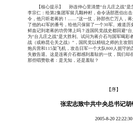
【核心提示】 孙连仲心里清楚“台儿庄之战”是
李宗仁：给第2集团军留几颗种籽，命令汤部恩伯出击
令，他只听老蒋的！……”这一仗，孙部伤亡万人，
了他的42军的番号，给他只保留了一个30军。难道
鲜血记到老蒋的功劳簿上吗？连国民党战史都回避“台
为“台儿庄之战”是大胜利。试问为蒋介石与国军喝彩
战（或称昆仑关之战）”，国民党以精锐之师的主攻部队
炮兵营和115架飞机，攻击日军一个大队800人扼守
失败告退。这是连蒋介石都感到羞耻的一仗，我们却
那些唱赞歌者：是无知，还是羞耻？
【序】
张宏志致中共中央总书记胡
2005-8-20 22:22:30