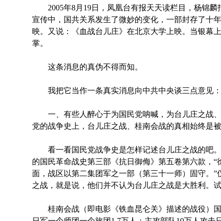
2005年8月19日，凤凰台有报天天读栏目，杨锦麟
宣传中，国共关系发生了微妙的变化，一部封存了十
映。又说：《血战台儿庄》在北京大学上映。当银幕
掌。
这条消息的真伪不得而知。
我把它当作一条真实消息向中共中央谈三点意见
一、有些人醉心于为国民党呐喊，为台儿庄之战、
党的战争史上，台儿庄之战、桂南会战的真相始终是被
看一看国民党战争史是怎样记述台儿庄之战的吧。由
的国民革命战史第三部《抗日御侮》第五卷第六款，“徐
面，战区以第二集团军之一部（第三十一师）固守。”
之战，就是说，他们并不认为台儿庄之战是大胜利。
桂南会战（即电影《铁血昆仑关》描述的战役）国民
日军一个师团一个旅团1.7万人；主攻部队10万人攻击日