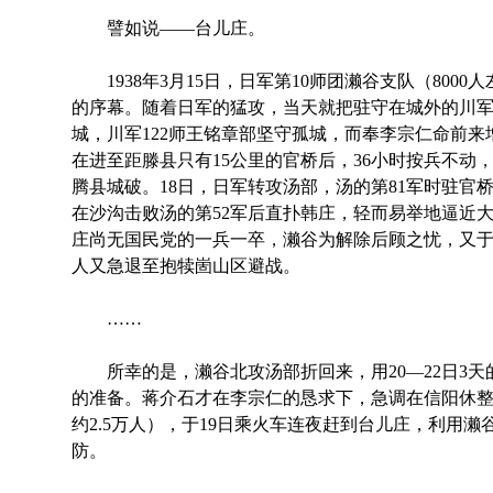
譬如说——台儿庄。
1938年3月15日，日军第10师团濑谷支队（800
的序幕。随着日军的猛攻，当天就把驻守在城外的川军1
城，川军122师王铭章部坚守孤城，而奉李宗仁命前
在进至距滕县只有15公里的官桥后，36小时按兵不动，
腾县城破。18日，日军转攻汤部，汤的第81军时驻官
在沙沟击败汤的第52军后直扑韩庄，轻而易举地逼近
庄尚无国民党的一兵一卒，濑谷为解除后顾之忧，又于
人又急退至抱犊崮山区避战。
……
所幸的是，濑谷北攻汤部折回来，用20—22日3天
的准备。蒋介石才在李宗仁的恳求下，急调在信阳休整
约2.5万人），于19日乘火车连夜赶到台儿庄，利用
防。