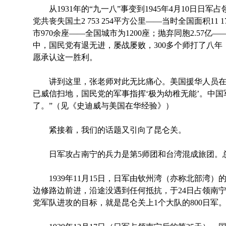
从1931年的“九一八”事变到1945年4月10日日军
党共丧失国土2 753 254平方公里——当时全国面积11 
市970余座——全国城市为1200座；抛弃同胞2.57亿
中，国民党有退无进，屡战屡败，300多个师打了八
愿承认这一胜利。
讲到这里，张老师对此无比痛心。美国援华人员在经
已威信扫地，国民党的军事指挥‘极为幼稚无能’。中
了。”（见《史迪威与美国在华经验》）
紧接着，我们的话题又引向了昆仑关。
日军攻占南宁的兵力是第5师团和台湾混成旅团。总
1939年11月15日，日军由钦州湾（亦称北部湾）
边修路边前进，沿途没遇到任何抵抗，于24日占领南宁
党军队进攻的目标，就是昆仑关上1个大队的800日军