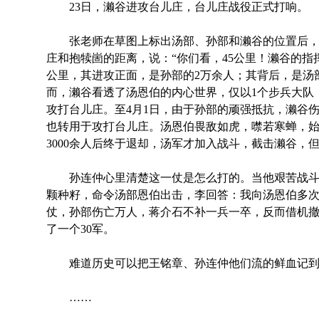
23日，濑谷进攻台儿庄，台儿庄战役正式打响。
张老师在草图上标出汤部、孙部和濑谷的位置后，
庄和抱犊崮的距离，说：“你们看，45公里！濑谷的指挥
公里，其进攻正面，是孙部的2万余人；其背后，是汤
而，濑谷看透了汤恩伯的内心世界，仅以1个步兵大队
攻打台儿庄。至4月1日，由于孙部的顽强抵抗，濑谷
也转用于攻打台儿庄。汤恩伯畏敌如虎，噤若寒蝉，始
3000余人后终于退却，汤军才加入战斗，截击濑谷，但
孙连仲心里清楚这一仗是怎么打的。当他艰苦战斗时
颗种籽，命令汤部恩伯出击，李回答：我向汤恩伯多
仗，孙部伤亡万人，蒋介石不补一兵一卒，反而借机撤
了一个30军。
难道历史可以把王铭章、孙连仲他们流的鲜血记到
……