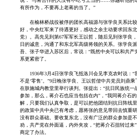
说：“与蒋合作的人没有不吃亏上当的……你越听他的
有所作为，不要再上老蒋的当了。”
在榆林桥战役被俘的团长高福源与张学良关系比较
好，中央红军来了待遇更好，感动之余主动要求回东
党）。高先见到第67军军长王以哲，随后见到张学良
日的诚意，沟通了和东北军高级将领的关系。张学良
吾、张子华进入苏区后，常说：“既然中央可以和共产
系更紧密了。
1936年3月4日张学良飞抵洛川会见李克农时说：“
不是‘零售’。”9日晚张学良、王以哲偕中共党员刘鼎
在肤施城内教堂里举行谈判。张提出：“抗日民族统一
参加，那么，蒋介石也应当包括在内”，“我同蒋介石
解，只要我们认真争取，是可以把他团结到抗日阵线里
的政策中共中央已有考虑，愿将张的意见带回去慎重
没有群众基础。要收复东北，没有广泛的群众参加是不
劝，共产党在外面逼，内外夹攻，“把蒋介石扭转过来
商定了办法。