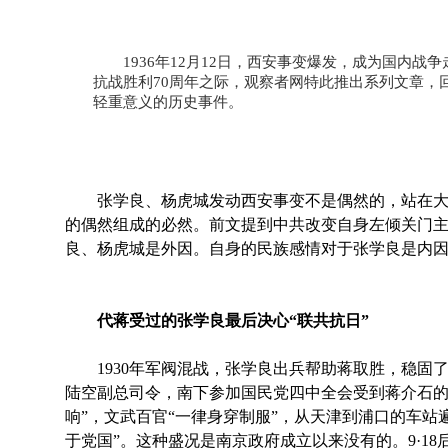
1936年12月12日，西安事变爆发，成为国内战
抗战胜利70周年之际，观察者网特此推出系列文章，
轻重意义的历史事件。
张学良、杨虎城发动西安事变不是偶然的，站在大
的偶然组成的必然。前文提到中共改变自身左倾关门
良、杨虎城是外因。自身的民族感情对于张学良是内
代蒋受过的张学良最后决心“联共抗日”
1930年军阀混战，张学良出兵帮助蒋取胜，稳固
陆空副总司令，南下参加国民党四中全会受到蒋介石的
响”，文武百官“一律身穿制服”，从天津到浦口的车站
于党国”。这种盛况是南京政府成立以来没有的。9·18