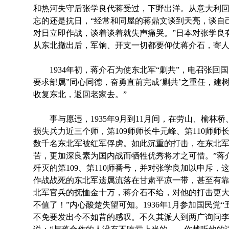
和热河失守后张学良代蒋受过，下野出洋。从意大利
忘的还是抗日，“经常和同屋的蒋鼎文谈到天亮，谈自
对日立即作战，谈着谈着就失声痛哭。”日本对张学良
从东北撤出后，军饷、开支一切都要仰仗蒋介石，寄
1934年初，蒋介石为使东北军“剿共”，电召张回
要求部属”同心同德，奋勇直前完成‘剿共’之重任，建
收复东北，返回老家去。”
事与愿违，1935年9月到11月间，在劳山、榆林
损失兵力近三个师，第109师师长牛元峰、第110师
数千名东北军被红军俘虏。如此沉重的打击，在东北军
苦，更加深良素为国内战而牺牲优秀将才之可惜。”蒋
歼灭的第109、第110师番号，并对张学良加以申斥
作战战死的东北军遗属流落在甘肃平凉一带，甚至有
北军官兵的抚恤金十万，蒋介石不给，对他的打击更大
不值了！”内心酸楚失望可知。1936年1月参加国民党“
不免要发出今不如昔的感叹。不久其派人到两广询问