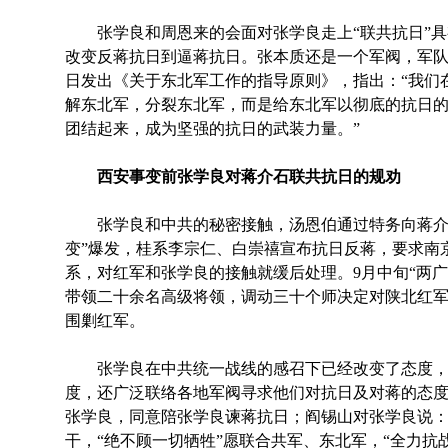
张学良和周恩来的会面对张学良走上“联共抗日”具
改变反蒋抗日到逼蒋抗日。张本质还是一个军阀，军队是其
日发出《关于东北军工作的指导原则》，指出：“我们
解东北军，分裂东北军，而是给东北军以彻底的抗日
团结起来，成为坚强的抗日的武装力量。”
西安事变前张学良对蒋介石联共抗日的规劝
张学良和中共的秘密接触，汤恩伯通过特务向蒋介石报
变”爆发，桂系李宗仁、白崇禧宣布抗日反蒋，要求南
系，对红军和张学良的接触就缓后处理。9月中旬“两
带领二十余名高级将领，调动三十个师决定对陕北红
围剿红军。
张学良在中共统一战线的感召下已经改变了态度，
度，还广泛联络各地军阀寻求他们对抗日及对蒋的态度。如
张学良，同意陪张学良谏蒋抗日；阎锡山对张学良说
干，“绝不顾一切牺牲”愿联合共军、东北军，“全力