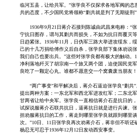
临河五县，让给共军。”张学良不仅探求各地军阀的态
共的态度，不少国民党将领称“剿共就是判了无期徒刑
1936年9月21日蒋介石接到陈诚由武昌来电称：“
宁抗日图存，谓与其剿共而损失，不如为抗日而覆灭等
日趋紧张。1936年11月，日伪军三路大举进攻绥东
己的十几万捐给傅作义后自杀，张学良部下集体劝说张
我们自己也要出兵。”这些对张学良都有极大的触动。19
净利落地歼灭了胡宗南一个旅又两个团，迫使国民党
良吃了一颗定心丸。谁都不愿意交一个窝囊废当朋友
“两广事变”和平解决后，蒋介石逼迫张学良“剿共”。
提出两种方案：一东北军和西北军进攻红军；二东北
甘两省让给中央军。张学良一直相信蒋介石是抗日的
试探说服蒋介石联共抗日，逼蒋抗日就是进行兵谏。张
担劝服蒋抗日的工作，蒋走到哪里张学良就跟到哪里
次。”10日、11日张学良再次劝蒋介石，蒋非但不听
杨忍无可忍于1936年12月12日发动西安事变。