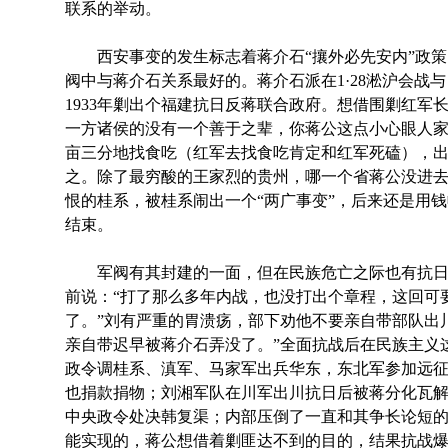
联系的举动。
西安事变的发生标志着蒋介石“攘外必先安内”政策
阀中与蒋介石关系最好的。蒋介石派在1·28淞沪会战
1933年剿出个福建抗日反蒋联合政府。想借围剿红军
一方诸侯的没有一个善于之辈，你蒋公这点小心眼人
亩三分地找食吃（红军去找食吃肯定和红军死磕），
之。除了最穷酸的王家烈的贵州，哪一个省蒋公没进
恨的桂系，被桂系闹出一个“两广事变”，后来还是用
结束。
军阀有其封建的一面，但在民族危亡之际也有抗日
前说：“打了那么多年内战，也没打出个章程，这回可
了。”刘有严重的胃溃疡，部下劝他不要亲自带部队出
亲自带迟早被蒋介石弄没了。”全面抗战后在民族主义
政令调桂系、滇军、马家军出兵华东，东北军参加远
也捐款捐物；刘湘军队在川军出川抗日后被蒋分化瓦
中央政令处决韩复渠；内部压倒了一直和其争长论短
能实现的，蒋公想借着剿匪达不到的目的，结果抗战爆发