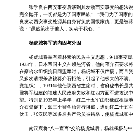
张学良在西安事变后谈到其发动西安事变的想法说：
完全抛开，一切都是为了国家民族”，“我们为了国家
良发动西安事变处源其自身背负的国恨家仇，更是被蒋
说：“虽然策出于他人，实动于我心。”
杨虎城将军的内因与外因
杨虎城将军有着朴素的民族主义思想，9·18事变爆
1933年，日本帝国主义占领热河省，他向蒋介石要求
在察哈尔组织抗日同盟军时，杨虎城不仅声援，而且资助
又多次请缨杀敌被蒋介石拒绝，引起了他极大的不满
党组织），1931年他任陕西省主席时，省府秘书长是
鼐将军组建的福建人民政府失败和红四方面军进攻汉
望。特别是1935年上半年，红二十五军由鄂豫皖根据
介石督促下，派三个警备旅进行阻截，遭到红二十五
伏击，张汉民等20多名共产党员被错杀，使杨虎城和
南汉宸将“八一宣言”交给杨虎城后，杨就积极与中