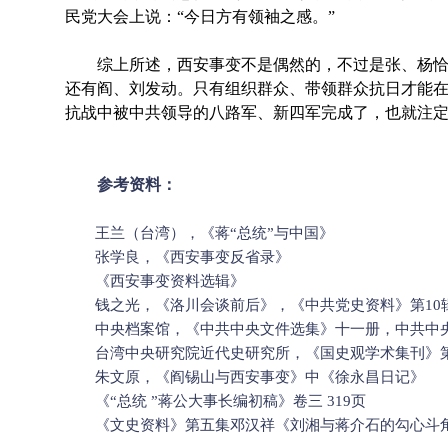
民党大会上说：“今日方有领袖之感。”
综上所述，西安事变不是偶然的，不过是张、杨恰
还有阎、刘发动。只有组织群众、带领群众抗日才能
抗战中被中共领导的八路军、新四军完成了，也就注
参考资料：
王兰（台湾），《蒋“总统”与中国》
张学良，《西安事变反省录》
《西安事变资料选辑》
钱之光，《洛川会谈前后》，《中共党史资料》第10
中央档案馆，《中共中央文件选集》十一册，中共中央党
台湾中央研究院近代史研究所，《国史观学术集刊》第七
朱文原，《阎锡山与西安事变》中《徐永昌日记》
《“总统 ”蒋公大事长编初稿》卷三 319页
《文史资料》第五集邓汉祥《刘湘与蒋介石的勾心斗