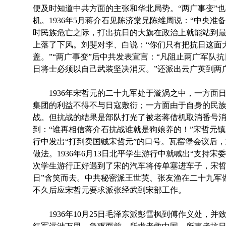
便及时知道中共方面的主张和华北局势。“两广事变”
机。1936年5月蒋介石见陈济棠兄陈维周说：“中央准
时民族危亡之际，打出抗日的大旗在政治上就能站到
上落了下风。刘斐对李、白说：“你们只有把抗日这面
盖。”“两广事变”后中共发表宣言：“凡阻止两广军队
日将士必须以自己武装坚决消灭。”还派出云广英到两
1936年宋哲元的二十九军处于漩涡之中，一方面
集团的利益不得不与日寇敷衍；一方面由于自身的民
战。但抗战的结果是部队打光了被老蒋借机取消番号
到：“谁再相信蒋介石抗战谁就是狗娘养的！”宋哲元镇
行中发出“打到卖国贼宋哲元”的口号。瓦窑堡会议后
做法。1936年6月13日北平学生游行中就喊出“支持宋
次学生游行正好遇到了宋的汽车将传单塞进车子，宋哲
日”含笑而去。中共秘密派王世英、张友渔在二十九军
不久后应宋哲元要求派张经武到宋部工作。
1936年10月25日毛泽东派彭雪枫到傅作义处，并