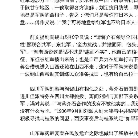
红军远涉万里，急驱而前，所求者救中国，所事者抗
于陕甘宁地区，一俟取得各方谅解，划定抗日防线，即
地盘是军阀的命根子，告之：俺们只是帮你打日本人
盘……傅作义说：“我宁可将地盘给红军也不给日本人！
前文提到阎锡山对张学良说：“请蒋介石领导全国抗
牲’愿联合共军、东北军，‘全力抗战，并撤固阳、包
军’。”阎老西说这番话不过是“惠而不实”，他自己的
征、东征被红军揍出来的；也是自己兵力在红军打击下
蒋公借机进入山西还赖在山西不走，这对于军阀来说
一波到山西帮助其训练民众准备抗日，也有给自己拉
四川军阀刘湘与阎锡山有相似之处，蒋介石借围剿
进川但派特务在四川大肆挑拨、离间刘湘与其部下关
军，冯对其说：“与蒋介石合作的没有不被他卖的，我
没有什么亏吃。”1936年9月间刘派人到天津与中共
积极寻找与桂系的同盟，西安事变后与桂系约定“如果
山东军阀韩复渠在民族危亡之际也做出了释放中共