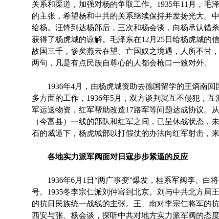
关系和渠道，加强对杨的争取工作。1935年11月，
的主张，希望杨和中共的关系继续保持并发扬光大。
给杨。汪锋到达杨部后，三次和杨会谈，向杨承认错杀
获得了杨虎城的谅解。毛泽东在12月25日给杨虎城的
故国三千，惨矣燕云在望。亡国奴之境遇，人所不甘，
两句，凡是有点民族自尊心的人都会枪口一致对外。
1936年4月，由杨虎城资助去德国留学的王炳南回
多方面的工作，1936年5月，双方谈判就互不侵犯，
军运送物资，红军帮助改造17路军等问题达成协议。从
（今富县）一线的部队和红军之间，已呈休战状态，
石的威逼下，杨虎城部以打假仗的办法向红军射击，
各地实力派军阀面对日寇步步紧逼的反应
1936年6月1日“两广事变”爆发，桂系军阀李、白
号。1935冬李宗仁派刘仲容到北京。刘与中共北方局
的抗日民族统一战线的主张。王、南对李宗仁将军的
西安与张、杨会谈，探听中共对地方实力派军阀的态