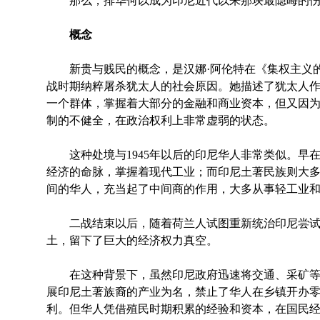
那么，排华何以成为印尼近代以来那块最隐晦的伤
概念
新贵与贱民的概念，是汉娜·阿伦特在《集权主义的
战时期纳粹屠杀犹太人的社会原因。她描述了犹太人
一个群体，掌握着大部分的金融和商业资本，但又因
制的不健全，在政治权利上非常虚弱的状态。
这种处境与1945年以后的印尼华人非常类似。早
经济的命脉，掌握着现代工业；而印尼土著民族则大
间的华人，充当起了中间商的作用，大多从事轻工业
二战结束以后，随着荷兰人试图重新统治印尼尝试
土，留下了巨大的经济权力真空。
在这种背景下，虽然印尼政府迅速将交通、采矿等
展印尼土著族裔的产业为名，禁止了华人在乡镇开办
利。但华人凭借殖民时期积累的经验和资本，在国民