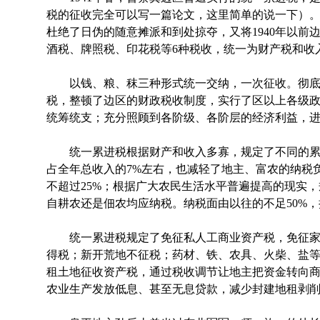
税的征收完全可以写一篇论文，这里简单的说一下）
杜绝了日伪的随意摊派和到处掠夺，又将1940年以前
酒税、牌照税、印花税等6种税收，统一为财产税和收
以钱、粮、秣三种形式统一交纳，一次征收。彻底
税，整顿了边区的财政税收制度，实行了区以上各级
统筹统支；充分照顾到各阶级、各阶层的经济利益，
统一累进税根据财产和收入多寡，规定了不同的累
占全年总收入的7%左右，也减轻了地主、富农的纳税
不超过25%；根据广大农民生活水平普遍提高的现实，
自耕农还是佃农均应纳税。纳税面由以往的不足50%，
统一累进税规定了免征私人工商业资产税，免征家
得税；新开荒地不征税；药材、铁、农具、火柴、盐
租土地征收资产税，通过税收调节让地主把资金转向
农业生产发放低息、甚至无息贷款，减少封建地租剥