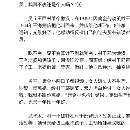
我，我再不改还是个人吗？”⑼
灵丘王巨村某个懒汉，在1939年因偷盗劳动英雄
1944年王海捎信把他叫回来，并借给他2匹布、8斗
运销，光景好了，他感动得反省自己的过去所有错误
后。
吃不穷、穿不穷算计不到就受穷，村干部为懒汉、
三有老婆和俩孩子，因没吃没穿，闹离婚；经村干部
了羊工，老婆做饭、管家、做鞋，他自己种地，抽空
孟平、康金小两口子都很懒，女人嫌丈夫不生产、
吵架、闹离婚。经村干部调节，双方坦白检讨，女人说
我，我就不跟你离婚。”康金小也检讨错误，定出生产
好、光景一年比一年好。
龙华木厂村一个破鞋在村干部帮助下改务正业，努
活改善，她母亲给拔工组抱孩子，主动给娃娃买吃的