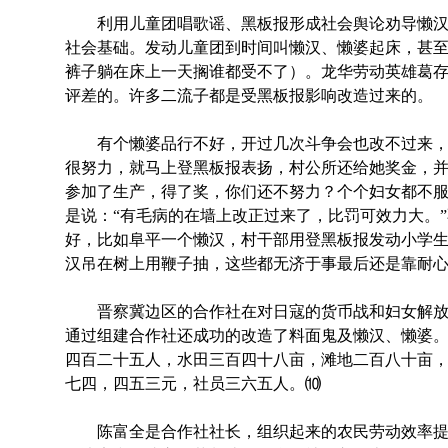
利用儿童团唱歌谣、黑板报形成社会舆论劝导懒汉
社会基础。发动儿童团到时间叫懒汉、懒婆起床，甚
裤子躺在床上一天搁谁都受不了）。龙华劳动英雄葛
评差的。许多二流子都是受黑板报影响改造过来的。
有个懒婆品行不好，开过几次斗争会也改不过来，
很努力，就马上登黑板报表扬，村公所还给她奖金，
参加了生产，得了奖，你们还不努力？个个妇女都不
是说：“有毛病的在墙上改正过来了，比罚可效力大。
好，比如阜平一个懒汉，村干部用登黑板报发动小学
汉吊在树上用鞭子抽，这些都无济于事最后还是靠耐
晋察冀边区的合作社在对日寇的货币战和妇女解放
通过组建合作社还成功的改造了料面鬼及懒汉、懒婆
四百二十五人，水田三百四十八亩，滩地二百八十亩
七四，四五三元，社员三六五人。⑽
陈富全是合作社社长，组织起来的农民劳动效率提