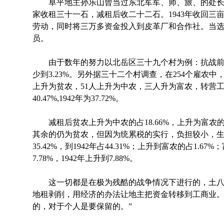
阜平地主孙乐山曾当过东北军军、师、旅、的处长
家收租三十一石，减租后收二十二石。1943年收回三
劳动，同时将三万多资金投入到皮革厂和合作社。当
员。
由于数年的努力以北岳区三十九个村为例：抗战前雇农占
少到3.23%。另外据三十二个村调查，在254个雇农中，上
上升为贫农，51人上升为中农，三人升为富农，转营
40.47%,1942年为37.72%。
减租后贫农上升为中农的占18.66%，上升为富农的占0
其余的仍为贫农，但因为统累税的实行，负担较小，
35.42%，到1942年占44.31%；上升到富农的占1.67
7.78%，1942年上升到7.88%。
这一切都是在极为残酷的战争情况下进行的，土八
地租剥削，用经济的办法让地主把资金转移到工商业。
的，对于个人是要保留的。”