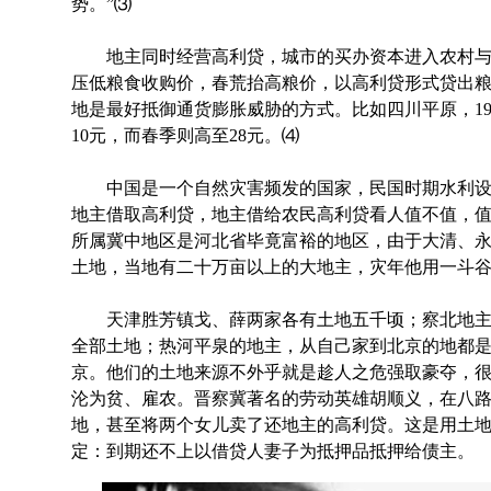
势。”⑶
地主同时经营高利贷，城市的买办资本进入农村与
压低粮食收购价，春荒抬高粮价，以高利贷形式贷出粮
地是最好抵御通货膨胀威胁的方式。比如四川平原，19
10元，而春季则高至28元。⑷
中国是一个自然灾害频发的国家，民国时期水利设
地主借取高利贷，地主借给农民高利贷看人值不值，
所属冀中地区是河北省毕竟富裕的地区，由于大清、
土地，当地有二十万亩以上的大地主，灾年他用一斗
天津胜芳镇戈、薛两家各有土地五千顷；察北地主
全部土地；热河平泉的地主，从自己家到北京的地都
京。他们的土地来源不外乎就是趁人之危强取豪夺，
沦为贫、雇农。晋察冀著名的劳动英雄胡顺义，在八
地，甚至将两个女儿卖了还地主的高利贷。这是用土地
定：到期还不上以借贷人妻子为抵押品抵押给债主。