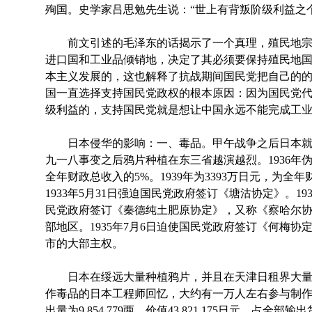
殉国。史学家吕思勉先生说：“世上有背叛阶级利益之
前文引述的毛泽东的话揭示了一个真理，殖民地宗
进口国和工业品倾销地，决定了其必须要保持殖民地
本主义发展的，这也解释了抗战期间国民党把自己的
国一直选择支持国民党政权的根本原因：因为国民党
级利益的，支持国民党就是想让中国永远不能完成工
日本侵华的影响：一、毒品。甲午战争之后日本就
九一八事变之后鸦片种植在东三省越演越烈。1936年伪
全年财政总收入的5%。1939年为3393万日元，为全年
1933年5月31日强迫国民党政府签订《塘沽协定》。1
民党政府签订《秦德纯土肥原协定》，又称《察哈尔
部地区。1935年7月6日迫使国民党政府签订《何梅
市的大部主权。
日本在绥远大量种植鸦片，并且在天津日租界大量
作毒品的日本工程师回忆，大约有一万人左右参与制作毒
出量为9,854,779两，价值43,821,175日元，占全部