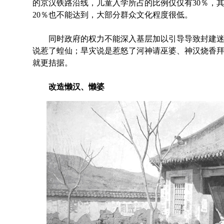
的京汉铁路沿线，儿童入学所占的比例仅仅有30％，
20％也不能达到，大部分群众文化程度很低。
同时政府的权力不能深入基层加以引导导致封建迷
说惹了蝗仙；旱灾说是惹怒了河神请巫婆、神汉烧香
就更拮据。
改造懒汉、懒婆