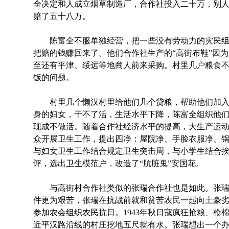
全决定和人成立烟草制造厂，合作社投入二十万，别
赔了五十八万。
陈富全不服单独经营，把一些没有劳动力的灾民组
把赔的钱赚回来了。他们合作社生产的“高街布鞋”因
至还有平津、绥远等地商人前来采购。村里几户粮食
饭的问题。
村里几个懒汉村里给他们几个贷粮，帮助他们加入
身的妇女，干不了活，生活水平下降，陈富全组织他
现成不做活。随着合作社经济水平的提高，大生产运
众开展卫生工作，提出四净：屋院净、手脸衣服净、
与妇女卫生工作结合规定卫生突击周，与小学生结合
评，选出卫生模范户，改造了“肮脏鬼”安国花。
与高街村合作社类似的张瑞合作社也是如此。张瑞
件更为艰苦，张瑞在抗战前就和贫苦农民一起向土豪劣绅
参加农会组织农民抗日。1943年秋日寇疯狂抢粮、枪
近平汉路沿线的村庄挖地五尺就有水。张瑞想出一个