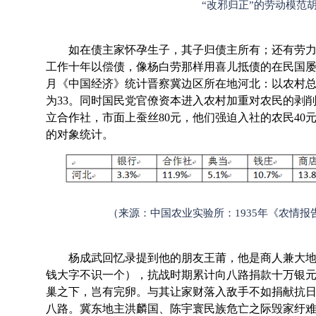
“改邪归正”的劳动模范
如在债主家怀孕生子，其子归债主所有；还有劳力
工作十年以偿债，像杨白劳那样用喜儿抵债的在民国屡见
月《中国经济》统计晋察冀边区所在地河北：以农村总户
为33。同时国民党官僚资本进入农村加重对农民的剥削
立合作社，市面上蚕丝80元，他们强迫入社的农民40元
的对象统计。
（来源：中国农业实验所：1935年《农情报
杨成武回忆录提到他的朋友王莆，他是商人兼大地
钱大字不识一个），抗战时期累计向八路捐款十万银元
巢之下，岂有完卵。与其让家财落入敌手不如捐献抗日
八路。冀东地主洪麟国、陈宇寰民族危亡之际毁家纡