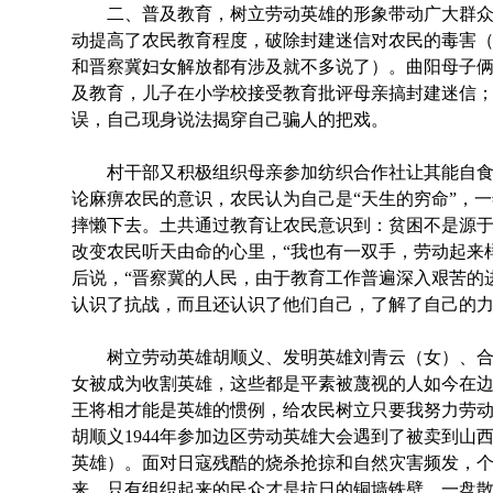
二、普及教育，树立劳动英雄的形象带动广大群众
动提高了农民教育程度，破除封建迷信对农民的毒害
和晋察冀妇女解放都有涉及就不多说了）。曲阳母子
及教育，儿子在小学校接受教育批评母亲搞封建迷信
误，自己现身说法揭穿自己骗人的把戏。
村干部又积极组织母亲参加纺织合作社让其能自食
论麻痹农民的意识，农民认为自己是“天生的穷命”，
摔懒下去。土共通过教育让农民意识到：贫困不是源于
改变农民听天由命的心里，“我也有一双手，劳动起来
后说，“晋察冀的人民，由于教育工作普遍深入艰苦的
认识了抗战，而且还认识了他们自己，了解了自己的力
树立劳动英雄胡顺义、发明英雄刘青云（女）、合
女被成为收割英雄，这些都是平素被蔑视的人如今在
王将相才能是英雄的惯例，给农民树立只要我努力劳
胡顺义1944年参加边区劳动英雄大会遇到了被卖到山
英雄）。面对日寇残酷的烧杀抢掠和自然灾害频发，
来，只有组织起来的民众才是抗日的铜墙铁壁，一盘