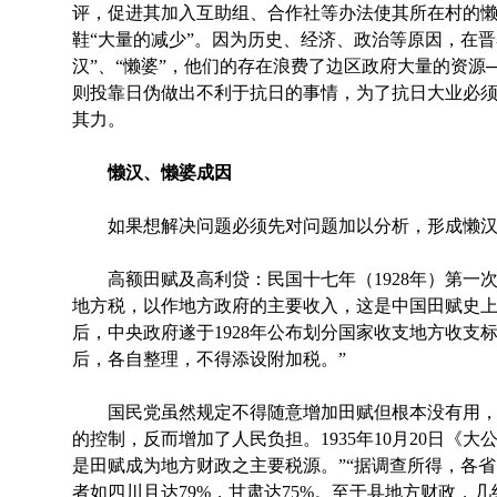
评，促进其加入互助组、合作社等办法使其所在村的
鞋“大量的减少”。因为历史、经济、政治等原因，在
汉”、“懒婆”，他们的存在浪费了边区政府大量的资源
则投靠日伪做出不利于抗日的事情，为了抗日大业必
其力。
懒汉、懒婆成因
如果想解决问题必须先对问题加以分析，形成懒汉
高额田赋及高利贷：民国十七年（1928年）第一
地方税，以作地方政府的主要收入，这是中国田赋史
后，中央政府遂于1928年公布划分国家收支地方收支
后，各自整理，不得添设附加税。”
国民党虽然规定不得随意增加田赋但根本没有用，
的控制，反而增加了人民负担。1935年10月20日《
是田赋成为地方财政之主要税源。”“据调查所得，各省
者如四川且达79%，甘肃达75%。至于县地方财政，