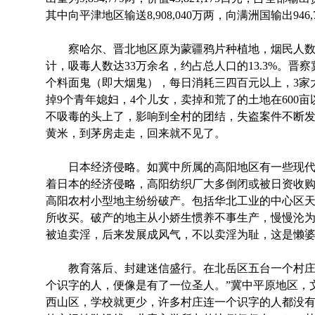
其中向平津地区输送8,908,040万两，向满洲国输出946,
察哈尔、晋北地区原为蒙疆鸦片种植地，烟民人数众多，
计，吸毒人数达33万余名，约占总人口的13.3%。晋察
个料面鬼（即大烟鬼），每日消耗三四百元以上，3家
掉9个青年媳妇，4个儿女，卖掉和荒了的土地在600
不吸毒的头上了，影响到全村的团结，失盗案件不断
黄米，到茅房走走，回来就不见了。
日本经济侵略。如冀中所属的高阳地区有一些现代
着日本的经济侵略，高阳纺织厂大多倒闭或被日资收
高阳农村小型地主纷纷破产。包括华北工业的中心区
所收买。破产的地主从小娇生惯养不事生产，慢慢沦
被迫卖淫，后来发展成风气，不以卖淫为耻，这是懒
教育落后、封建迷信盛行。在北岳区五台一个村庄里
个识字的人，便像是有了一位圣人。”冀中平原地区，
西山区，学校就更少，许多村庄连一个识字的人都没