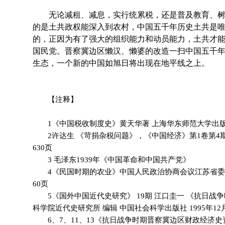
无论减租、减息，实行统累税，还是普及教育、树
的是土共政权能深入到农村，中国五千年历史土共是
的，正因为有了强大的组织能力和动员能力，土共才
国民党。晋察冀边区懒汉、懒婆的改造一扫中国五千
生态，一个新的中国如旭日将出现在地平线之上。
【注释】
1《中国税收制度史》黄天华著 上海华东师范大学出版社 20
2许达生 《苛捐杂税问题》，《中国经济》第1卷第4期（
630页
3 毛泽东1939年《中国革命和中国共产党》
4《民国时期的农业》中国人民政治协商会议江苏省委员会
60页
5《国外中国近代史研究》 19期 江口圭一 《抗日战争时
科学院近代史研究所 编辑 中国社会科学出版社 1995年1
6、7、11、13《抗日战争时期晋察冀边区财政经济史