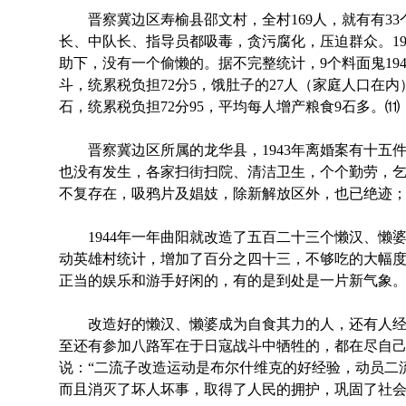
晋察冀边区寿榆县邵文村，全村169人，就有有33
长、中队长、指导员都吸毒，贪污腐化，压迫群众。19
助下，没有一个偷懒的。据不完整统计，9个料面鬼1943
斗，统累税负担72分5，饿肚子的27人（家庭人口在内）；
石，统累税负担72分95，平均每人增产粮食9石多。⑾
晋察冀边区所属的龙华县，1943年离婚案有十五件，
也没有发生，各家扫街扫院、清洁卫生，个个勤劳，
不复存在，吸鸦片及娼妓，除新解放区外，也已绝迹
1944年一年曲阳就改造了五百二十三个懒汉、懒
动英雄村统计，增加了百分之四十三，不够吃的大幅
正当的娱乐和游手好闲的，有的是到处是一片新气象
改造好的懒汉、懒婆成为自食其力的人，还有人经
至还有参加八路军在于日寇战斗中牺牲的，都在尽自
说：“二流子改造运动是布尔什维克的好经验，动员二
而且消灭了坏人坏事，取得了人民的拥护，巩固了社会