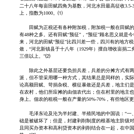
二十八年每亩田赋四角为基数，河北水田最高征收3.5-3.
上，指数为1000。⑴
田赋为正税还有各种附加税，附加税一般在田赋的
有48种之多。还有田赋“预征”，“预征”顾名思义就
来，河北的田赋“预征”比四川差一些，四川有的地方税
敛，“河北新镇县于十八年（1929年）擅自增收亩捐
三倍以上。”⑵
除此之外基层还要负担兵差，兵差的分摊方式有两
派，但不管采用哪一种方式，其结果总是同样的，实
论高额田赋、苛捐杂税、横征暴敛还是兵差，地主们
在农村，他们所应摊的由佃农代出；住在村里的地主
身上。佃农的租税一般在产量的50%-70%，有些地区
毛泽东论及沦为半封建、半殖民地的中国说：“一、
础是被破坏了；但是，封建剥削制度的根基地主阶级
且同买办资本和高利贷资本的剥削结合在一起，在中