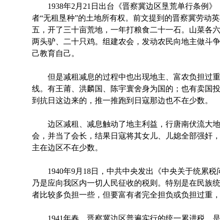
1938年2月21日出台《晋察冀边区垦荒单行条例
者“无租垦种”的土地所有权。前文提到的晋察冀劳动
五，开了三十亩荒地，一年打粮食二十一石。山菜各
两头驴、二十只鸡。组建农会，发动农民向地主做斗
己教育自己。
但是减租减息的过程中也出现地主、富农负担过重
线。有王莆、洪麟国、陈宇寰舍身为国的；也有卖国
到抗日这边来的，推一推跑到日寇那边也不在少数。
边区减租、减息触动了地主利益，行唐南伏流大地主
会，并当了会长，结果日寇将其女儿、儿媳全部强奸
主在边区不在少数。
1940年9月18日，中共中央发出《中央关于统累税
乃是应向我区内一切人民征收的税则。特别是在民族
者比较多负担一些，但要富有者完全担负或负担过重，
1941年春，晋察冀边区普遍实行的统一累进税，