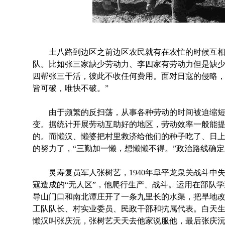
土八路到边区之前边区农民就有在农忙的时候互相
队。比如张三家缺少劳动力、李四家有劳动力但是缺
四帮张三干活，彼此不收任何费用。面对日寇的侵略，
皆可破，唯快不破。”
由于频繁的反扫荡，从事各种劳动的时间被迫缩短
变。据统计开展劳动互助好的地区，劳动效率一般能提高
的。而懒汉、懒婆把村里救济给他们的种子吃了、日
的努力了，“三勤加一懒，想懒懒不得。”政治路线确
灵寿复员军人张树艺，1940年阜平龙泉关战斗中
寇造成的“无人区”，他爬行生产、战斗。运用在部队
导山门口和南北谭庄开了一条九里长的水渠，把旱地
工队队长、村实业委员、民政干部和抗属代表。白天
懒汉叫张庆沅，张树艺天天去他家说服他，最后张庆沅