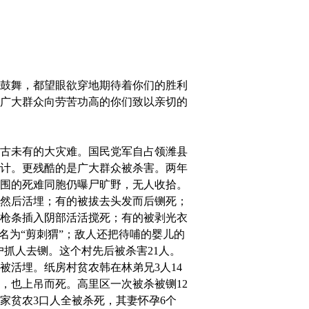
鼓舞，都望眼欲穿地期待着你们的胜利
广大群众向劳苦功高的你们致以亲切的
古未有的大灾难。国民党军自占领潍县
计。更残酷的是广大群众被杀害。两年
围的死难同胞仍曝尸旷野，无人收拾。
然后活埋；有的被拔去头发而后铡死；
枪条插入阴部活活搅死；有的被剥光衣
名为“剪刺猬”；敌人还把待哺的婴儿的
户抓人去铡。这个村先后被杀害21人。
活埋。纸房村贫农韩在林弟兄3人14
，也上吊而死。高里区一次被杀被铡12
家贫农3口人全被杀死，其妻怀孕6个