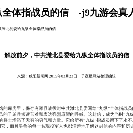
全体指战员的信 -j9九游会真
中共潍北县委给九纵全体指战员的信
解放前夕，中共潍北县委给九纵全体指战员的信
来源：咸阳新闻网 2015年03月23日 子夜星网站整理编辑
库房里，保存有潍县战役时中共潍北县委写给“九纵”全体指战员
己的子弟兵倾诉苦难和表达强烈愿望的呼喊。这封信，成为当时“九
的将士增添了无穷的勇气和力量。它给所有“九纵”指战员留下了永不
到它，而且驻鲁的每一名现役军人也都清楚地了解这封信的内容和历