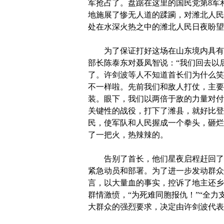
军抢占了。盘踞在这里的国民党第8军
地施展了惨无人道的蹂躏，对潍北人民
处在水深火热之中的潍北人民日夜盼望
为了保证打好这场在山东境内具有重
部长陈泰东对聂凤智说：“我们回去以
了。许剑波等人不知道首长们为什么笑
不一样啦。先前我们和敌人打仗，主要
装。眼下，我们以两倍于敌的力量对付
关键性的战役，打下了潍县，就好比登
民，使军队和人民握成一个拳头，砸烂
了一把火，热辣辣的。
告别了首长，他们星夜启程赶回了潍
紧急动员和部署。为了进一步发动群众
言，以大量血的事实，控诉了地主还乡
群情激愤，“为死难同胞报仇！”“全
大群众的强烈要求，决定由许剑波代表