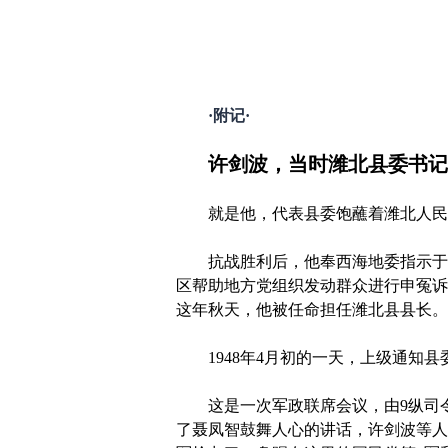
中共潍
一九四八
·附记·
许剑波，当时潍北县委书记
就是他，代表县委饱蘸着潍北人民的
抗战胜利后，他奉西海地委指示于19
区帮助地方党组织发动群众进行申冤诉
这年秋天，他被任命担任潍北县县长。1
1948年4月初的一天，上级通知县
这是一次军政联席会议，由9纵司令
了聂凤智鼓舞人心的讲话，许剑波等人