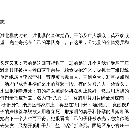
志：
北县的时候，潍北县的全体党员、干部及广大群众，莫不欢欣
望，完全寄托在自己的军队身上。在这里，潍北县的全体党员和
喜又悲：喜的是这回可得救了，悲的是这几个月我们受尽了亘
潍北县即被拉去牲口两千余头，粮食被抢净光，被抓壮丁难以统
单是纸房区李家营村一带即被害数百人。直到今天，寒亭据点周
、活埋已成为匪徒们采用的普遍手段。有的先被割去耳朵舌头，
水里眼睁睁淹死；有的妇女被裸体绑在树上轮奸，然后用火烧的
竹扫帚把皮扫去，名为“扫八路毛”；有的用剪刀剪碎全身皮肉，
小子翻身”。纸房区邢家东庄，蒋匪在街口安下3面铡刀，竟然按
长的妹妹徐单被敌人用枪穿死，邢振明的妻子和怀孕的儿媳相继被
她留下一个人种而不得。她眼看着自己的子孙被杀光，悲痛欲绝
去头发，又割开腿肚子加上盐，活活折磨死。固堤区东小官庄一