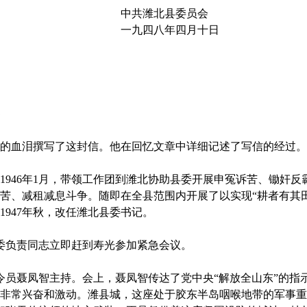
北县委员会
年四月十日
血泪撰写了这封信。他在回忆文章中详细记述了写信的经过。
46年1月，带领工作团到潍北协助县委开展申冤诉苦、锄奸反
苦、减租减息斗争。随即在全县范围内开展了以实现“耕者有其
947年秋，改任潍北县委书记。
委负责同志立即赶到寿光参加紧急会议。
员聂凤智主持。会上，聂凤智传达了党中央“解放全山东”的指
非常兴奋和激动。潍县城，这座处于胶东半岛咽喉地带的军事重镇