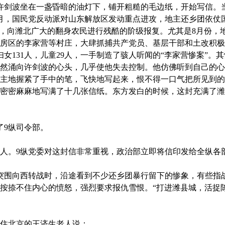
许剑波坐在一盏昏暗的油灯下，铺开粗糙的毛边纸，开始写信。
年4月，国民党反动派对山东解放区发动重点进攻，地主还乡团依
”，向潍北广大的翻身农民进行残酷的阶级报复。尤其是8月份，
房区的李家营等村庄，大肆抓捕共产党员、基层干部和土改积极
妇女131人，儿童29人，一手制造了骇人听闻的“李家营惨案”
然涌向许剑波的心头，几乎使他失去控制。他仿佛听到自己的心
主地握紧了手中的笔，飞快地写起来，恨不得一口气把所见到的
密密麻麻地写满了十几张信纸。东方发白的时候，这封充满了潍
9纵司令部。
。9纵党委对这封信非常重视，政治部立即将信印发给全纵各
地突围向西转战时，沿途看到不少还乡团暴行留下的惨象，有些指
按捺不住内心的愤怒，强烈要求报仇雪恨。“打进潍县城，活捉陈
住北京的王济生老人说：