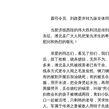
聂司令员、刘政委并转九纵全体同
当胶济线西段的伟大胜利消息传到潍
东征。潍北县广大人民把复仇求生的希
慰问和热烈的敬礼！
亲爱的同志们，看见了你们，我们又
后，抓丁抢粮，烧杀掳掠，无所不为。
多来，潍北县人民被残害者已有千余。
残杀方式更令人闻之毛发耸然。铡刀铡
有的被割开腿后加油烧死；有的被丢在
服，用开水浇，把全身烫起水泡，再用
两腿劈开，丢在烧红的锅里，叫做“穷
妇救会长的孩子被铡成两段，青妇小队
口一起被活埋，只剩韩的老母，哭求给
人。军属于传弟之妻被敌人用钳子先拔