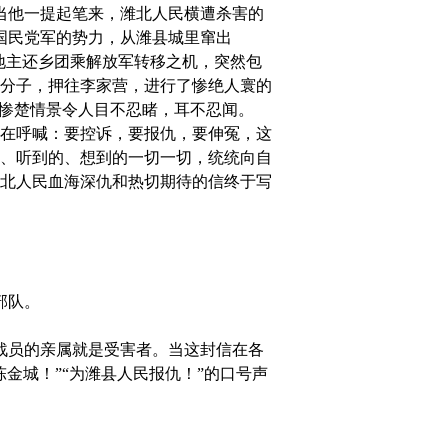
当他一提起笔来，潍北人民横遭杀害的
仗国民党军的势力，从潍县城里窜出
地主还乡团乘解放军转移之机，突然包
分子，押往李家营，进行了惨绝人寰的
。其惨楚情景令人目不忍睹，耳不忍闻。
在呼喊：要控诉，要报仇，要伸冤，这
、听到的、想到的一切一切，统统向自
北人民血海深仇和热切期待的信终于写
部队。
战员的亲属就是受害者。当这封信在各
金城！”“为潍县人民报仇！”的口号声