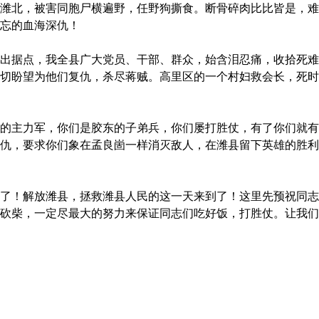
潍北，被害同胞尸横遍野，任野狗撕食。断骨碎肉比比皆是，难
忘的血海深仇！
据点，我全县广大党员、干部、群众，始含泪忍痛，收拾死难
切盼望为他们复仇，杀尽蒋贼。高里区的一个村妇救会长，死时
主力军，你们是胶东的子弟兵，你们屡打胜仗，有了你们就有
仇，要求你们象在孟良崮一样消灭敌人，在潍县留下英雄的胜利
！解放潍县，拯救潍县人民的这一天来到了！这里先预祝同志
砍柴，一定尽最大的努力来保证同志们吃好饭，打胜仗。让我们