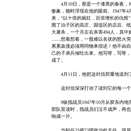
4月10日，那是一个漆黑的春夜，
惨象，顿时浮现在他的眼前。1947
来，“以十倍的疯狂，百倍增长的仇恨
围了泊子区的高庄、固堤区的店后、纸
大屠杀，一个月左右杀害494人，其中
……想着想着，一股难以名状的怒火突
累累血债必须用同物来偿还！他不由自
己的子弟兵倾吐出来。他写呀，写呀，
成了。
4月11日，他把这封信郑重地送到了
这封信深深打动了读到它的每一个人
9纵指战员1947年10月从胶东内
部队宣读时，指战员们泣不成声，再也
响成一片。
当时任25师73团政治处主任，现居