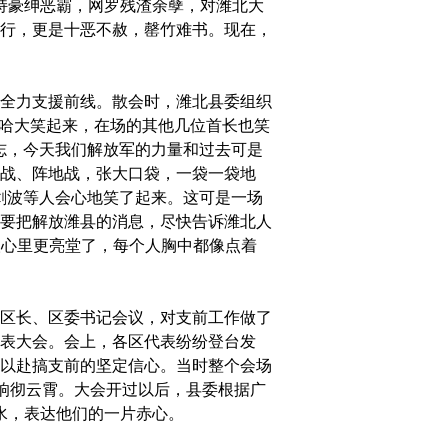
持豪绅恶霸，网罗残渣余孽，对潍北大
罪行，更是十恶不赦，罄竹难书。现在，
全力支援前线。散会时，潍北县委组织
哈哈大笑起来，在场的其他几位首长也笑
志，今天我们解放军的力量和过去可是
战、阵地战，张大口袋，一袋一袋地
剑波等人会心地笑了起来。这可是一场
要把解放潍县的消息，尽快告诉潍北人
人心里更亮堂了，每个人胸中都像点着
区长、区委书记会议，对支前工作做了
表大会。会上，各区代表纷纷登台发
以赴搞支前的坚定信心。当时整个会场
，响彻云霄。大会开过以后，县委根据广
水，表达他们的一片赤心。