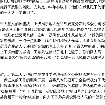
和张天佐统领的地方武装，正是凭借着这座坚固设防的城池，扶
施行了残酷的屠戮。尤其是1947年春以来，他们在潍北犯下的
的一天终于要来到了。
大意义的攻坚战，上级指示地方党组织要充分发动群众，竭尽
后是否马上把全县民兵组织起来，以便配合部队作战？”聂凤智
，感到有些莫明其妙。这时，聂凤智走过来风趣地说：“我的同
靠游击战，一点一点地吃；现在我们和敌人作战，主要采用运动
潍县这股敌人，还怕陈金城能飞上天去？”听了聂凤智的话，许
上了济南府的城墙，王耀武也就成了瓮中之鳖了。你们回去后，
陈金城这个‘固若金汤’的王八窝！”聂凤智一席话说得许剑波等
北。第二天，他们立即在县委驻地张氏区孙家杨孟村召开全县
，保证支前工作的顺利开展，县委又专门召开了全县积极分子代
团残杀潍北人民的滔天罪行。并怀着笃诚的感情，表达他们全力
力支援解放军！”“打下潍县城，活捉陈金城！”的口号声此起彼伏
县委起草一封给9纵的信，向人民子弟兵诉说潍北人民的一腔苦