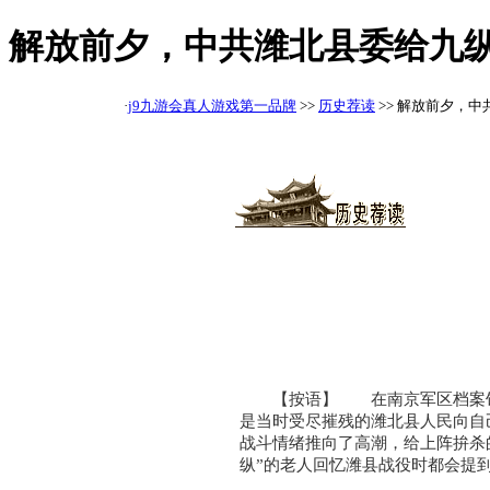
解放前夕，中共潍北县委给九纵
·
j9九游会真人游戏第一品牌
>>
历史荐读
>> 解放前夕，
【按语】 在南京军区档案馆的
是当时受尽摧残的潍北县人民向自
战斗情绪推向了高潮，给上阵拚杀
纵”的老人回忆潍县战役时都会提