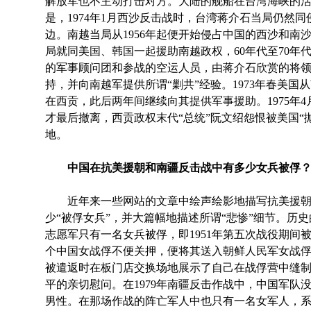
解放军也不主动打击对方。大陆的舰船在台湾海峡的
是，1974年1月西沙反击战时，台湾蒋介石当局仍然
边。南越当局从1956年起便开始侵占中国的西沙和南
局就同美国、韩国一起援助南越政权，60年代至70年
的军事顾问团和参战的空运人员，由蒋介石欣赏的将领
持，并向南越军提供所谓“剿共”经验。1973年春美
在西贡，此后两年间继续向其提供军事援助。1975年
才最后撤离，西贡政权末代“总统”阮文绍怨恨被美国“
地。
中国在抗美援朝和南疆反击战中有多少女兵被俘
近年来一些网站的文章中绘声绘影地描写抗美援朝和
少“被俘女兵”，并大篇幅地描述所谓“悲惨”细节。历
志愿军只有一名女兵被俘，即1951年第五次战役期间被
个中国女战俘不便关押，便将其送入朝鲜人民军女战俘的
被遣返时在板门店交换场地展示了自己在战俘营中缝
平的亲切慰问。在1979年南疆反击作战中，中国军队没
男性。在那场作战的阵亡军人中也只有一名女军人，