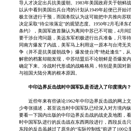
导人才决定出兵抗美援朝。1983年美国政府关于朝鲜
以从中看到美国出兵台湾的计划从1949年起便已开始
极主张进行干预，而国务院认为这可能把中共推向苏
决定采取“待尘埃落定”的观望态度。1950年2月毛泽
条约》，美国军政首脑认为离间中苏已不可能，4月间
要干涉台湾问题，美远东军积极进行出兵准备，只等待一个
同南方爆发了内战，美军马上利用这一原本与台湾无
争（并不是抗美援朝战争）爆发使台湾“绝处逢生”，
解密的档案却能发现，中苏结盟后不论朝鲜是否爆发
确定下来。冷战时代形成的战略格局，特别是美国对
与祖国大陆分离的根本原因。
中印边界反击战时中国军队是否进入了印度境内
近些年来有些谈论1962年中印边界反击战的网上
少夸张描述，甚至说当时中国军队已经深入对方境内
要看一下国内出版的中印边界反击战的战史及地图，
时中国军队进行的反击战在东西两段进行，西段反击只
东段的反击虽越过了原先的“实际控制线”前进了100