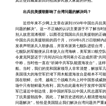
真正使西藏重新回到祖国多民族大家庭的怀抱。
出兵抗美援朝影响了台湾问题的解决吗？
近些年来不少网上文章在谈到1950年中国出兵抗美
问题的解决”。这一不正确的认识主要源于不了解当时
别人故意混淆视听，以图否定我国出兵抗美援朝的正
中国出兵抗美援朝前的四个月，1950年6月25日朝鲜内
发表声明派兵入朝参战，并宣布派第七舰队进驻台湾，
七舰队的军舰便从日本驶入台湾海峡，美军第13航空
令麦克阿瑟还于7月间访问台湾同蒋介石达成所谓“共
中称，当时他一直在“祈祷中共军队能渡海攻台”，这
船。当时，我们的党和国家领导人非常清楚，解放军
美国强大的海空军拦堵下用木船渡海攻台是根本不可
国在朝鲜、台湾、越南三个战略方向上对中国形成威
场中只有朝鲜最为有利，因为在此最有利于发挥中国军队
军已逼近中朝边境，新中国的军队以中国人民志愿军的名
了抗美援朝战争。因此，了解历史进程的人都清楚地知
问题解决”，恰恰是美国阻止我们解决台湾问题并严重