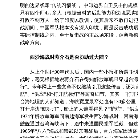
明的边界线即“传统习惯线”。中印边界自卫反击的规
只有四个师4万多人（根据当时的后勤能力和边境恶劣
歼敌不到万人，给了印度以教训，使其后来不敢再进
战期间，中国军队根本没有深入印境，而是反击成功后乘
实际控制线之内。至于反击战的主战场东段，距离新德里
战略方向。
西沙海战时蒋介石是否协助过大陆？
从上个世纪90年代以后，国内一些小报和所谓“纪实文
战时，毫无根据地说蒋介石在得知解放军舰只穿越台湾海
行”。今年网上一些文章不仅继续引用这些传言，还为
航”、“供应”和“打开航标灯”等离奇细节。其实，“打
台海地理的人都知道，海峡宽度最窄处也有130多公
打开岸边“航标灯”，船上的人谁看得见？“护航”、“供
1974年解放军海军同南越海军发生西沙海战时，因南
艘舰通过台湾海峡南下，途中未遭国民党军拦截。但这
1965年“八六”海战和崇武以东海战后，台方海军因