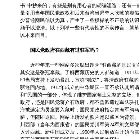
书”中抄来的；有些是别有用心者的胡编滥造；还有一
量引用当年国民党政权和后来台湾当局夸大吹嘘的虚
少普通网民信以为真，产生了一些模糊的不正确的认
须予以澄清。以下列举一些有代表性的不实传言，就
以本来面目。
国民党政府在西藏有过驻军吗？
近些年来一些网站多次贴出题为“驻西藏的国民党军
其实这是张冠李戴。了解西藏历史的人都知道，1911
印当局支持下发动暴乱，宣称“独立”，将清政府驻藏的
驱逐回内地。1912年成立的中华民国一直不承认其所谓
和”民国的一部分，体现了维护国家领土完整的立场。
政府，还是国民党蒋介石政府，都不曾派遣过军队驻扎西
海被选定为灵童要入藏时，国民党政府指定青海军阀
萨，但随即返回。网站上所发的照片是以藏区为背景
川西部（当年为西康省）的国民党川军第24军刘文辉
入过西藏。新中国成立后，1950年人民解放军开始向