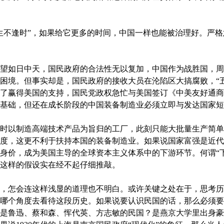
不逢时”，如果给它更多的时间，中国一样也能被治理好。严格
望如日中天，国民政府的合法性无以复加，中国作为战胜国，周
困境。但事实却是，国民政府的接收大员在沦陷区大搞腐败，“
了赢得美国的支持，国民党政权急忙与美国签订《中美友好通商
基础，但还在成长阶段的中国装备制造业必须立即与发达国家短
以制造高端技术产品为旨归的工厂，此刻只能大批量生产简单
度，这更不利于扶持本国的装备制造业。如果说国家富强是近代
身价，成为美国主导的全球资本主义体系中的下游环节。何谓“
这样的假设实在经不起仔细推敲。
怎会连这样浅显的道理也不明白。或许关键之处在于，思考历
哪个角度去看待这段历史。如果说要认识民国的话，那么必须要
是鲁迅、蔡和森、恽代英、方志敏的民国？是燕京大学里出身豪