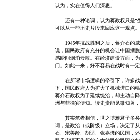
认为，实在值得人们深思。
还有一种论调，认为蒋政权只是“生
可以从一些历史片段来回应这一观点。
1945年抗战胜利之后，蒋介石的威
说，国民政府有充分的机会让中国摆脱
感瞬间烟消云散。在经济建设方面，为
门。如此一来，好不容易在战时有一定
在所谓市场逻辑的牵引下，许多战时
下，国民政府人为扩大了机械进口的幅
蒋介石政权为了延续统治，却主动自降
洲与菲律宾便知。读史贵能见微知著，
其实笔者相信，世之博雅君子多矣，
词，是政治（或阶级）立场，决定了从
石、宋美龄、胡适、张嘉璈的民国，还