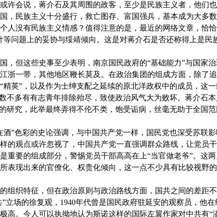
许会说，蒋介石及其周围的政客，至少是民族主义者，他们也
国，民族主义十分盛行，救亡图存、富国强兵，基本成为大多数
个人没有民族主义情感？值得注意的是，最近的网络文章，恰恰重
针等问题上的妥协与绥靖倾向。这是对蒋介石是否还称得上是民
，但这些史事至少表明，南京国民政府的“基础能力”与国家治
江浙一带，其他地区鞭长莫及。在政治集团的组成方面，除了追
“精英”，以及作为士绅支配之延续的原北洋政权中的成员，这
为数不多有有志青年排除殆尽，致使政治风气大为败坏。蒋介石
生的研究，此举最终弄得不伦不类，饱受诟病，丝毫无助于全国
酒”色彩的史论强调，与中国共产党一样，国民党也深受苏联影
样的观点或许忽视了，中国共产党一直强调群众路线，让党员干
是重要的组成部分，警惕党员干部高高在上“当官做老爷”。这
所表现出来的官僚化、权贵化倾向，这一点不少具有比较视野的
组织特征，但在政治原则与政治路线方面，国共之间的差距不
共”立场的徐复观，1940年代曾是国民政府驻延安的观察员，他
极高。今人可以执拗地认为斯诺这样的国际左翼作家对中共有“