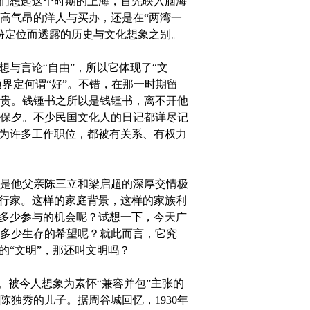
人们想起这个时期的上海，首先映入脑海
高气昂的洋人与买办，还是在“两湾一
份定位而透露的历史与文化想象之别。
与言论“自由”，所以它体现了“文
须界定何谓“好”。不错，在那一时期留
贵。钱锺书之所以是钱锺书，离不开他
保夕。不少民国文化人的日记都详尽记
因为许多工作职位，都被有关系、有权力
是他父亲陈三立和梁启超的深厚交情极
银行家。这样的家庭背景，这样的家族利
有多少参与的机会呢？试想一下，今天广
多少生存的希望呢？就此而言，它究
的“文明”，那还叫文明吗？
被今人想象为素怀“兼容并包”主张的
独秀的儿子。据周谷城回忆，1930年