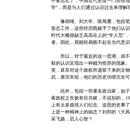
不要忘记了，中国近代史这一门类在现
学”，而是与人们通过认识过去来理解
像胡绳、刘大年、陈旭麓，包括笔者
形态工作，这些经历既赋予了他们认识
时代大概很缺乏高高在上的“学人范”
者。因此，焉能轻易瞧不起在当代意识
所以，对于最近的这一思潮，就不应
权的认识呈现出一种颇为怪异的现象。
英，甚至对这个政权所遗留下来的文物
武，唐宗宋祖，他们的历史功绩完全可
此外，包括一些著名政治家，如子产
蒋政权之失败有目共睹，不说别的，1
上有太多值得人们纪念、追思的史事了
上是一种精神上的病态？刘邦的《大风
采飞扬，启人心智？