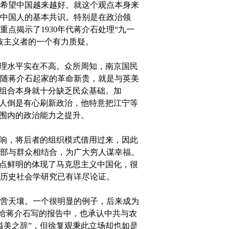
希望中国越来越好。就这个观点本身来
中国人的基本共识。特别是在政治领
点揭示了1930年代蒋介石处理“九一
族主义者的一个有力质疑。
理水平实在不高。众所周知，南京国民
随蒋介石起家的革命新贵，就是与英美
一组合本身就十分缺乏民众基础。加
本人倒是有心刷新政治，他特意把江宁等
范围内的政治能力之提升。
响，将后者的组织模式借用过来，因此
部与群众相结合，为广大穷人谋幸福。
两点鲜明的体现了马克思主义中国化，很
历史社会学研究已有详尽论证。
啻天壤。一个很明显的例子，后来成为
在给蒋介石写的报告中，也承认中共与农
溢美之辞”，但徐复观秉此立场却也如是