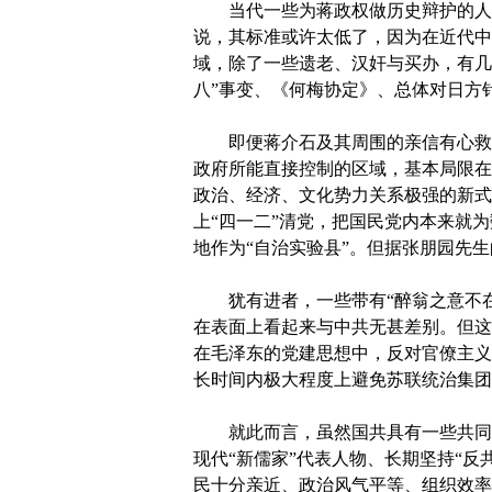
当代一些为蒋政权做历史辩护的人或
说，其标准或许太低了，因为在近代中
域，除了一些遗老、汉奸与买办，有几
八”事变、《何梅协定》、总体对日方
即便蒋介石及其周围的亲信有心救国
政府所能直接控制的区域，基本局限在
政治、经济、文化势力关系极强的新式
上“四一二”清党，把国民党内本来就
地作为“自治实验县”。但据张朋园先
犹有进者，一些带有“醉翁之意不在
在表面上看起来与中共无甚差别。但这
在毛泽东的党建思想中，反对官僚主义
长时间内极大程度上避免苏联统治集团
就此而言，虽然国共具有一些共同的
现代“新儒家”代表人物、长期坚持“反
民十分亲近、政治风气平等、组织效率