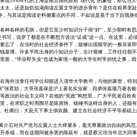
果说1930年代的上海是南京国民政府“现代化”的象征，那么当
太太，还是如饥似渴阅读左翼文学的进步青年？是住在租界里趾
种，与其说是阅读史料侧重点的不同，不如说是基于当下自我身
各样的毛病，但是它至少对知识分子很“好”，至少那时有思想
史书写，说穿了都是在不断想方设法“证成”这一点。在这里，必
要忘了，在当时的社会经济条件下，能够出国留学的一般非富即
钱基博。许多平民出身的小知识分子，生计艰难，工作往往朝不
里面，“毕业即失业”也成为家境一般的大学生时常担忧之事，
海外没拿任何学位却能进入清华大学教书，与他的家世，特别
驱”张君劢，大哥张嘉保是沪上著名实业家，四弟张嘉璈乃著名
等政治的社会主义吗？在他的“宪政”构想里，广大平民老百姓
里，在求职之时周围尽是陈寅恪、钱锺书这样出身的人，还能有
均。杜甫曰：大庇天下寒士俱欢颜。建立在社会经济不平等基础上
蒋介石对共产党与左翼人士大肆屠杀，毫无尊重政治自由的风范。
开杀戒，而在这期间被杀害的陈延年，就是蔡元培当年北大同事陈