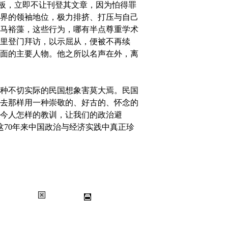
叫板，立即不让刊登其文章，因为怕得罪
界的领袖地位，极力排挤、打压与自己
马裕藻，这些行为，哪有半点尊重学术
里登门拜访，以示屈从，便被不再续
面的主要人物。他之所以名声在外，离
种不切实际的民国想象害莫大焉。民国
去那样用一种崇敬的、好古的、怀念的
今人怎样的教训，让我们的政治避
这70年来中国政治与经济实践中真正珍