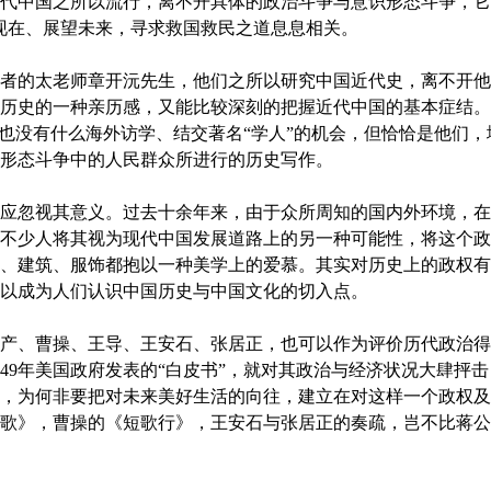
代中国之所以流行，离不开具体的政治斗争与意识形态斗争，它
现在、展望未来，寻求救国救民之道息息相关。
的太老师章开沅先生，他们之所以研究中国近代史，离不开他
历史的一种亲历感，又能比较深刻的把握近代中国的基本症结。
，也没有什么海外访学、结交著名“学人”的机会，但恰恰是他们
形态斗争中的人民群众所进行的历史写作。
忽视其意义。过去十余年来，由于众所周知的国内外环境，在
不少人将其视为现代中国发展道路上的另一种可能性，将这个政
、建筑、服饰都抱以一种美学上的爱慕。其实对历史上的政权有
以成为人们认识中国历史与中国文化的切入点。
、曹操、王导、王安石、张居正，也可以作为评价历代政治得
949年美国政府发表的“白皮书”，就对其政治与经济状况大肆抨
，为何非要把对未来美好生活的向往，建立在对这样一个政权及
歌》，曹操的《短歌行》，王安石与张居正的奏疏，岂不比蒋公