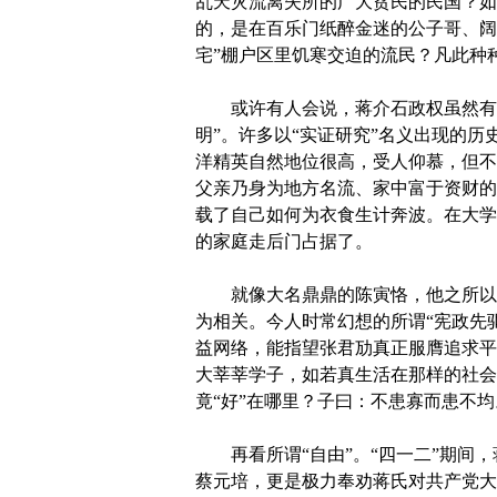
乱天灾流离失所的广大贫民的民国？如
的，是在百乐门纸醉金迷的公子哥、阔
宅”棚户区里饥寒交迫的流民？凡此种
或许有人会说，蒋介石政权虽然有各种
明”。许多以“实证研究”名义出现的历
洋精英自然地位很高，受人仰慕，但不
父亲乃身为地方名流、家中富于资财的
载了自己如何为衣食生计奔波。在大学
的家庭走后门占据了。
就像大名鼎鼎的陈寅恪，他之所以在
为相关。今人时常幻想的所谓“宪政先
益网络，能指望张君劢真正服膺追求平
大莘莘学子，如若真生活在那样的社会
竟“好”在哪里？子曰：不患寡而患不
再看所谓“自由”。“四一二”期间，
蔡元培，更是极力奉劝蒋氏对共产党大