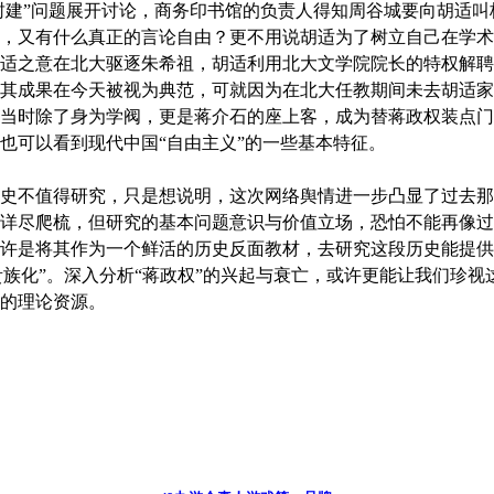
“封建”问题展开讨论，商务印书馆的负责人得知周谷城要向胡适
，又有什么真正的言论自由？更不用说胡适为了树立自己在学术
适之意在北大驱逐朱希祖，胡适利用北大文学院院长的特权解聘
其成果在今天被视为典范，可就因为在北大任教期间未去胡适家
当时除了身为学阀，更是蒋介石的座上客，成为替蒋政权装点门
也可以看到现代中国“自由主义”的一些基本特征。
不值得研究，只是想说明，这次网络舆情进一步凸显了过去那
详尽爬梳，但研究的基本问题意识与价值立场，恐怕不能再像过
许是将其作为一个鲜活的历史反面教材，去研究这段历史能提供
“贵族化”。深入分析“蒋政权”的兴起与衰亡，或许更能让我们珍视
的理论资源。