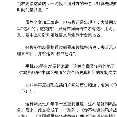
到林则徐这款的，一时摸不清对方的来意，打算先观
时间商量商量。”
虽然全文加工缜密，但马脚还是出现了，大陆网友一
写“这种的，这类的”。只有在闽南语中才有这种用词。
意，基本上可以判定这篇文章炮制于台湾地区。
分裂势力就是想通过颠覆鸦片战争历史，去暗示人
理直气壮，并管这叫“独立思考”。
手机app平台发展起来后，这种文章又转移阵地了，2
《“鸦片战争”中你不知道的六个历史真相》的复制网文
2017年再度出现在某门户网站历史频道，名为《
（下）》。
这种网文七八年来一直重复推送，这不是复制粘贴
务。后来，此文变成了一个系列，《你不知道的鸦片
真相》、《八国联军侵华战争中14件你不知道的事情