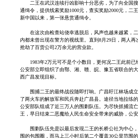
二王在武汉连续行凶影响十分恶劣，为了向全国搜集
通缉令，提供线索奖励1000元，查实奖励2000元，
新中国以来，第一张悬赏通缉令。
在这次由检查站侥幸逃脱后，风声也越来越紧，二
内都未曾出现在警方的视线里。直到8月29日，两人
抢劫了百货公司2万余元的营业款。
1983年2万元可不是个小数目，更何况二王此前已
公安部立即组织了由鄂、湘、赣、皖、豫五省联合的大
西广昌发现目标。
围捕二王的最终战役随即打响。广昌盱江林场成立
了两火车的解放军和民兵奔赴广昌县。途径当地拉练
公安部队组成了近三万人的围剿队伍。为尽快抓捕流
王，早日结束二恶魔给人民生命安全带来的威胁，公
围剿队伍先是以最后发现二王的长桥公社为中心，由
围的包围圈，而马上三小时后第二个覆盖30公里范围