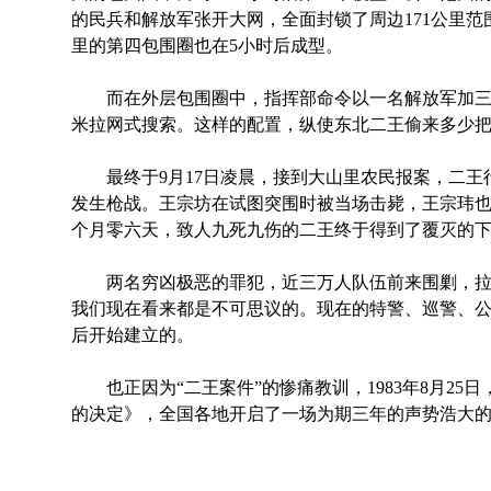
的民兵和解放军张开大网，全面封锁了周边171公里范
里的第四包围圈也在5小时后成型。
而在外层包围圈中，指挥部命令以一名解放军加三
米拉网式搜索。这样的配置，纵使东北二王偷来多少把
最终于9月17日凌晨，接到大山里农民报案，二王
发生枪战。王宗坊在试图突围时被当场击毙，王宗玮
个月零六天，致人九死九伤的二王终于得到了覆灭的
两名穷凶极恶的罪犯，近三万人队伍前来围剿，拉
我们现在看来都是不可思议的。现在的特警、巡警、
后开始建立的。
也正因为“二王案件”的惨痛教训，1983年8月25
的决定》，全国各地开启了一场为期三年的声势浩大的