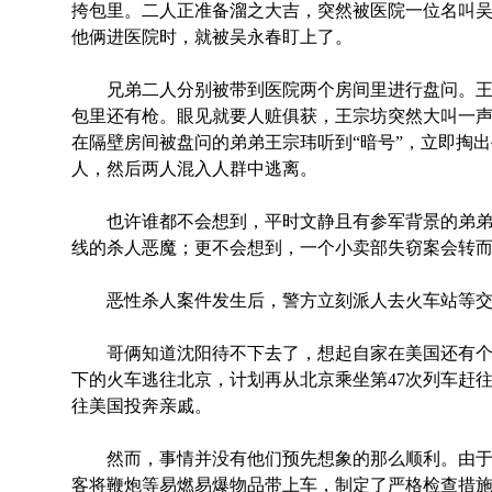
挎包里。二人正准备溜之大吉，突然被医院一位名叫
他俩进医院时，就被吴永春盯上了。
兄弟二人分别被带到医院两个房间里进行盘问。王
包里还有枪。眼见就要人赃俱获，王宗坊突然大叫一
在隔壁房间被盘问的弟弟王宗玮听到“暗号”，立即掏
人，然后两人混入人群中逃离。
也许谁都不会想到，平时文静且有参军背景的弟弟
线的杀人恶魔；更不会想到，一个小卖部失窃案会转
恶性杀人案件发生后，警方立刻派人去火车站等交
哥俩知道沈阳待不下去了，想起自家在美国还有个
下的火车逃往北京，计划再从北京乘坐第47次列车赶
往美国投奔亲戚。
然而，事情并没有他们预先想象的那么顺利。由于
客将鞭炮等易燃易爆物品带上车，制定了严格检查措施。