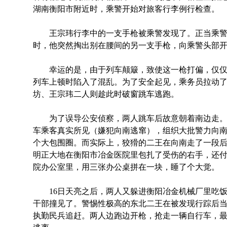
湖南衡阳市附近时，乘警开始对旅客行李例行检查。
王宗玮行李中的一支手枪被乘警发现了。正当乘警
时，他突然掏出别在腰间的另一支手枪，向乘警头部
幸运的是，由于列车颠簸，致使这一枪打偏，仅仅
列车上顿时陷入了混乱。为了安全起见，乘务员拉动
坊、王宗玮二人则趁此时破窗跳车逃跑。
为了误导公安侦察，两人跳车后故意朝着南边走。2
车乘客真实所见（嫌犯向南逃窜），组织大批警力向
个大包围圈。而实际上，狡猾的二王在向南走了一段
明正大地在衡阳市冶金医院里包扎了受伤的右手，还
院办公室里，用三张办公桌拼在一块，睡了个大觉。
16日天亮之后，两人又躲进衡阳冶金机械厂里吃饭
干部撞见了。警惕性极高的东北二王在被发现行踪后
执勤民兵追赶。两人边跑边开枪，抢走一辆自行车，