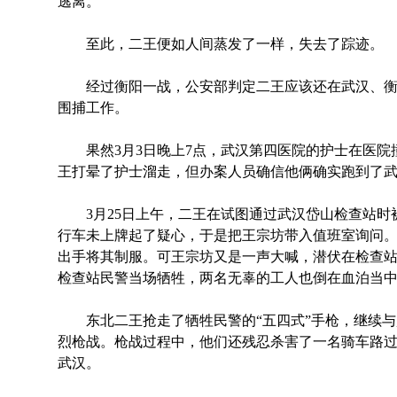
逃离。
至此，二王便如人间蒸发了一样，失去了踪迹。
经过衡阳一战，公安部判定二王应该还在武汉、衡
围捕工作。
果然3月3日晚上7点，武汉第四医院的护士在医院
王打晕了护士溜走，但办案人员确信他俩确实跑到了
3月25日上午，二王在试图通过武汉岱山检查站时
行车未上牌起了疑心，于是把王宗坊带入值班室询问
出手将其制服。可王宗坊又是一声大喊，潜伏在检查
检查站民警当场牺牲，两名无辜的工人也倒在血泊当
东北二王抢走了牺牲民警的“五四式”手枪，继续与
烈枪战。枪战过程中，他们还残忍杀害了一名骑车路
武汉。