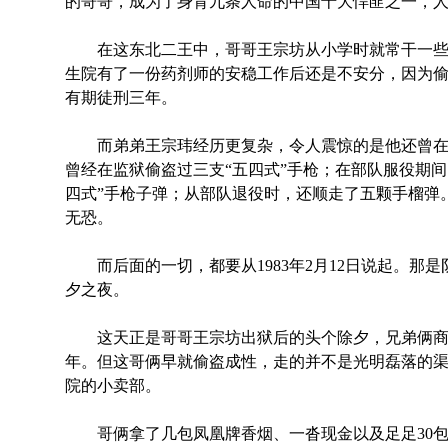
的哥哥，成为了身背九条人命的中国十大悍匪之一，人
在这东北二王中，哥哥王宗坊从小学时就常干一些小
生院有了一份药剂师的安稳工作后还是不安分，因为
有期徒刑三年。
而弟弟王宗玮经历更复杂，令人震惊的是他还曾在
曾经在监狱偷盗过三支“五四式”手枪；在部队服役期间
四式”手枪子弹；从部队退役时，还顺走了五颗手榴弹
无恐。
而后面的一切，都要从1983年2月12日说起。那
夕之夜。
这天正是哥哥王宗坊出狱后的头个除夕，兄弟俩商
年。但这哥俩早就偷盗成性，走的并不是光明磊落的渠
院的小卖部。
哥俩拿了几包凤凰牌香烟、一沓现金以及足足30包