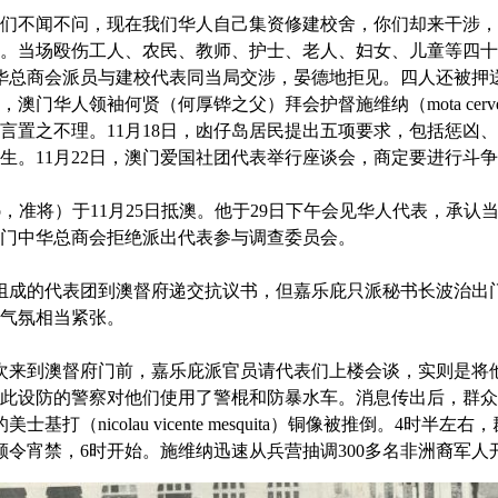
们不闻不问，现在我们华人自己集资修建校舍，你们却来干涉，
。当场殴伤工人、农民、教师、护士、老人、妇女、儿童等四十
华总商会派员与建校代表同当局交涉，晏德地拒见。四人还被押
门华人领袖何贤（何厚铧之父）拜会护督施维纳（mota cerv
言置之不理。11月18日，凼仔岛居民提出五项要求，包括惩凶
生。11月22日，澳门爱国社团代表举行座谈会，商定要进行斗
valho，准将）于11月25日抵澳。他于29日下午会见华人代表，
门中华总商会拒绝派出代表参与调查委员会。
组成的代表团到澳督府递交抗议书，但嘉乐庇只派秘书长波治出
气氛相当紧张。
次来到澳督府门前，嘉乐庇派官员请代表们上楼会谈，实则是将
此设防的警察对他们使用了警棍和防暴水车。消息传出后，群众
打（nicolau vicente mesquita）铜像被推倒。4时
颁令宵禁，6时开始。施维纳迅速从兵营抽调300多名非洲裔军人