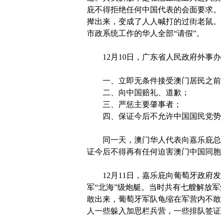
庇不得拒绝任何中国代表的会面要求。
撵出来，变成了人人喊打的过街老鼠。
市政系统工作的华人全部“请假”。
12月10日，广东省人民政府外事办
一、立即无条件接受澳门居民之前
二、向中国赔礼、道歉；
三、严惩主要肇事者；
四、保证今后不允许中国国民党势
同一天，澳门华人代表向嘉乐庇总督
证今后不得再有任何迫害澳门中国同胞
12月11日，嘉乐庇向葡萄牙政府发
军“北海”级炮艇。当时共有七艘解放
敢出来，葡萄牙军队龟缩在军营内不敢
人一些躲入加思栏兵营，一些排队签证