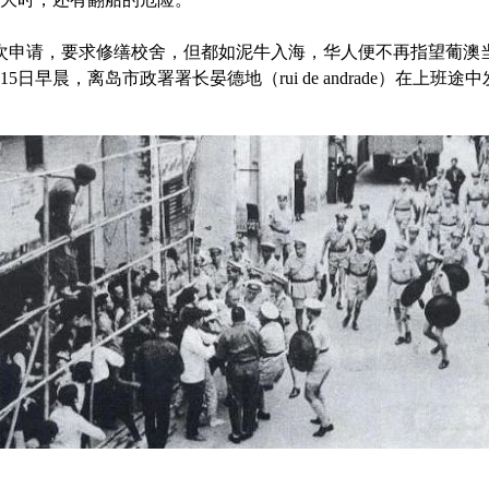
4次申请，要求修缮校舍，但都如泥牛入海，华人便不再指望葡澳
5日早晨，离岛市政署署长晏德地（rui de andrade）在上