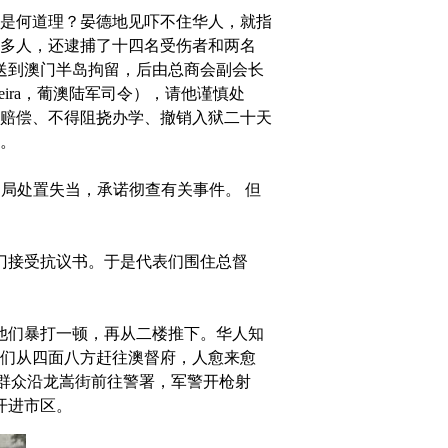
是何道理？晏德地见吓不住华人，就指
多人，还逮捕了十四名受伤者和两名
送到澳门半岛拘留，后由总商会副会长
eira，葡澳陆军司令），请他谨慎处
、赔偿、不得阻挠办学、撤销入狱二十天
争。
承认当局处置失当，承诺彻查有关事件。 但
门接受抗议书。于是代表们围住总督
他们暴打一顿，再从二楼推下。华人知
们从四面八方赶往澳督府，人愈来愈
半左右，群众沿龙嵩街前往警署，军警开枪射
开进市区。