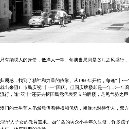
有纳税人的身份，低洋人一等。葡澳当局则是贪污之风盛行，
感，找到了精神和力量的依靠。从1960年开始，每逢“十·一
就出来阻止市民庆祝“十·一”国庆。但国庆牌楼却是一年比一年
流行，逢“双十”还要去拆国民党代表竖立的牌楼，足见气势之巨
门的土生葡人仍然凭借着特权和优势，粗暴地对待华人，双方
无视华人子女的教育需求。凼仔岛的坊众小学年久失修，许多孩
大时，还有翻船的危险。