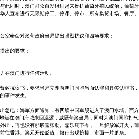
与此同时，澳门群众自发组织起来反抗葡萄牙殖民统治，葡萄牙
华人宣布进行无限期停工、停课、停市，所有集贸市场、餐厅、
公室奉命对澳葡政府当局提出强烈抗议和四项要求：
提出的要求；
力在澳门进行任何活动。
致抗议书，要求当局立即向澳门同胞当面认罪和具签认罪书，
的事件发生。
出急电︰海军方面通知，有四艘中国军舰进入了澳门水域。西方
军炮艇在澳门海域来回巡逻，威慑葡澳当局，同时为澳门同胞打
外出，再也没有那股嚣张劲。嘉乐庇下令，一旦解放军开火，葡
前往香港。澳元开始贬值，银行出现挤提，市面一片萧条。