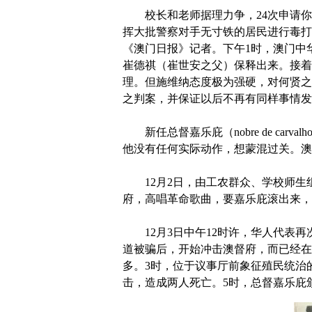
校长和老师据理力争，24次申请你
挥大批警察对手无寸铁的居民进行毒打
《澳门日报》记者。下午1时，澳门中
崔德祺（崔世安之父）保释出来。接着，澳
理。但施维纳态度极为强硬，对何贤之
之判案，并保证以后不再有同样事情发
新任总督嘉乐庇（nobre de car
他没有任何实际动作，想蒙混过关。澳
12月2日，由工农群众、学校师生
府，高唱革命歌曲，要嘉乐庇滚出来，
12月3日中午12时许，华人代表再
道被骗后，开始冲击澳督府，而已经在
多。3时，位于议事厅前象征殖民统治的美士基
击，造成两人死亡。5时，总督嘉乐庇