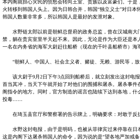
本内阁就担心灾民的愤怒会转向王室、贵族以及富豪们。于是
火转移到韩国人头上。因为日韩合并，韩国“独立义士”对日本
韩国人数量非常多，所以韩国人是最好的发泄对象。
水野链太郎以前是朝鲜总督府的政务总监，曾在汉城南大门
禁，躺在贵宾室里半天起不来。因此，无论是作为大臣还是本
一名在内务省的海军大尉赶往船桥（现在的千叶县船桥市）海
“朝鲜人、中国人、社会主义者、赌徒、无赖、游民等，放
该大尉于9月2日下午3点回到船桥后，就立刻发出这封电报
首当其冲，当天下午就开始了对他们的围捕和屠杀。屠杀事件
阁指令的地方。同时，官方制造的谣言也陆续下达到各地，什
投毒……
在琦玉县官厅和警察署的告示牌上，明确要求：对敢于反抗
水野这封电报，由于是明码，也被从菲律宾过来停靠在日本
这是内阁下达屠杀韩国人的命令，因为说的是“望各地严加戒备