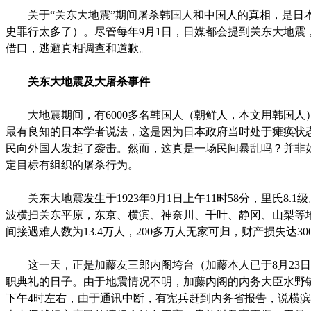
关于“关东大地震”期间屠杀韩国人和中国人的真相，是日
史罪行太多了）。尽管每年9月1日，日媒都会提到关东大地震
借口，逃避真相调查和道歉。
关东大地震及大屠杀事件
大地震期间，有6000多名韩国人（朝鲜人，本文用韩国人）
最有良知的日本学者说法，这是因为日本政府当时处于瘫痪状
民向外国人发起了袭击。然而，这真是一场民间暴乱吗？并非
定目标有组织的屠杀行为。
关东大地震发生于1923年9月1日上午11时58分，里氏8.
波横扫关东平原，东京、横滨、神奈川、千叶、静冈、山梨等
间接遇难人数为13.4万人，200多万人无家可归，财产损失达30
这一天，正是加藤友三郎内阁垮台（加藤本人已于8月23日
职典礼的日子。由于地震情况不明，加藤内阁的内务大臣水野
下午4时左右，由于通讯中断，有宪兵赶到内务省报告，说横