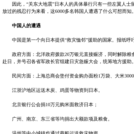
因此，“关东大地震”日本人的具体暴行只有一些左翼人士
放过的残忍行为来看，这6000多名韩国人遭遇了什么可想而知
中国人的遭遇
中国是第一个向日本提供“救灾恤邻”援助的国家。报纸呼吁“
政府方面：北洋政府拨款20万银元直接赈济，同时解除粮食
赴日，并号召各省军政长官组建日灾急赈大会，统筹地方援助
民间方面：上海总商会垫付资金购办面粉1万袋、大米3000
江浙沪地区运送木炭、鸡蛋等物资到日本。
北京银行公会捐10万元购米面救济日本；
广州、南京、东三省等均捐出大额款项及粮食。
温州等中小城镇也通过商船运送救灾物资。