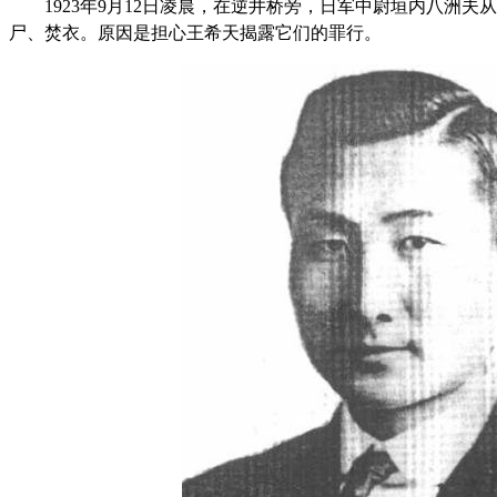
1923年9月12日凌晨，在逆井桥旁，日军中尉垣内八洲夫
尸、焚衣。原因是担心王希天揭露它们的罪行。