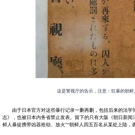
这是警视厅的告示，注意：狂暴的朝鲜
由于日本官方对这些暴行记录一删再删，包括后来的法学博
志》，也被日本内务省禁止发表。留下的只有大阪《朝日新闻
鲜人暴徒携带凶器抢劫、放火”“朝鲜人四五百名从某处上陆，