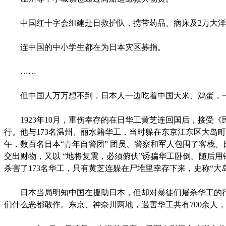
中国红十字会组建赴日救护队，携带药品、病床及2万大洋
连中国的中小学生都在为日本灾区募捐。
……
但中国人万万想不到，日本人一边吃着中国大米、鸡蛋，一
1923年10月，重伤幸存的在日华工黄芝连回国后，接受《
行。他与173名温州、丽水籍华工，当时躲在东京江东区大岛町
午，数百名日本“青年自警团” 团员、警察和军人包围了客栈
交出财物，又以 “地将复震，必须俯伏”诱骗华工卧倒。随后
杀害了173名华工，只有黄芝连躲在尸堆里幸存下来，史称“大
日本当局明知中国在援助日本，但却对暴徒们屠杀华工的行
们什么恶都敢作。东京、神奈川两地，遇害华工共有700余人