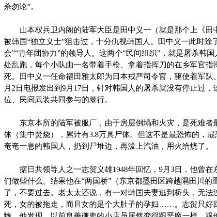
杀勿论”。
山本权兵卫内阁的陆军大臣是田中义一（就是那个上《田中奏
被韩国“独立义士”狙击过，十分仇视韩国人。田中义一此时除
会”“青年团协力”的领导人。这两个“民间组织”，就是屠杀韩
处乱跑，每个小队由一名带着手枪、拿着指挥刀的在乡军官指
死。田中义一任命福田雅太郎为日本戒严司令官，驱使着军队
月2日电报发出到9月17日，针对韩国人的屠杀就没有停止过
位、民间武装共同参与的暴行。
东京本所的陆军被服厂，由于房层倒塌和火灾，是死难者最
体（集中焚烧），累计有3.8万具尸体。但这不是最恐怖的，
奄奄一息的韩国人，扔到尸堆边，再泼上汽油，用火给烧了。
据日共领导人之一志贺义雄1948年回忆，9月3日，他曾在
们做些什么。结果他在“两国桥”（东京都墨田区跨越隅田川的
了，不要过去。老太太还说，有一对韩国夫妻逃到桥头，无法
死，女的被拖走，而且女的是个大肚子的孕妇……。志贺只好回
物。他发现，以前良善谦卑的小店员居然变得跟恶魔一样，跟