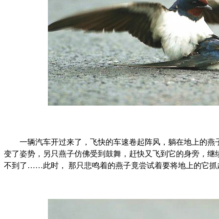
一辆汽车开过来了，飞快的车速卷起阵风，躺在地上的燕子
变了姿势，另只燕子仿佛受到鼓舞，赶快又飞到它的身旁，继
不到了……此时， 那只悲鸣着的燕子竟尝试着要将地上的它抓