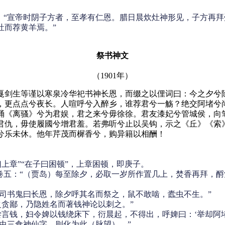
》：“宣帝时阴子方者，至孝有仁恩。腊日晨炊灶神形见，子方再
灶而荐黄羊焉。”
祭书神文
（1901年）
剑生等谨以寒泉冷华祀书神长恩，而缀之以俚词曰：今之夕兮除
，更点点兮夜长。人喧呼兮入醉乡，谁荐君兮一觞？绝交阿堵兮
诵《离骚》兮为君娱，君之来兮毋徐徐。君友漆妃兮管城侯，向
君仇，毋使履國兮增君羞。若弗听兮止以吴钩，示之《丘》《索
兮乐未休。他年芹茂而樨香兮，购异籍以相酬！
上章”“在子曰困顿”，上章困顿，即庚子。
五：“（贾岛）每至除夕，必取一岁所作置几上，焚香再拜，酹酒
“司书鬼曰长恩，除夕呼其名而祭之，鼠不敢啮，蠹虫不生。”
之贪鄙，乃隐姓名而著钱神论以刺之。”
尝言钱，妇令婢以钱绕床下，衍晨起，不得出，呼婢曰：‘举却阿堵
虫三食神仙字，则化为此（脉望）。”