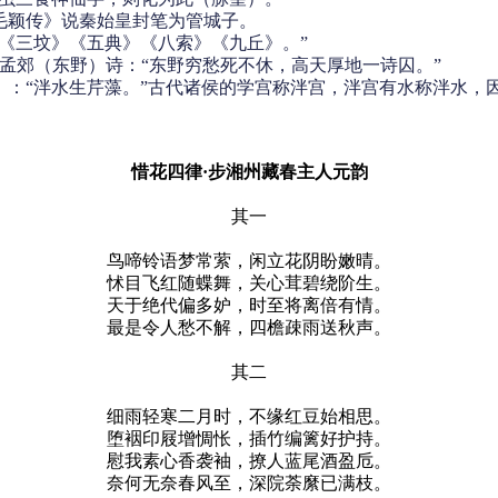
毛颖传》说秦始皇封笔为管城子。
《三坟》《五典》《八索》《九丘》。”
郊（东野）诗：“东野穷愁死不休，高天厚地一诗囚。”
》：“泮水生芹藻。”古代诸侯的学宫称泮宫，泮宫有水称泮水，
。
惜花四律·步湘州藏春主人元韵
其一
鸟啼铃语梦常萦，闲立花阴盼嫩晴。
怵目飞红随蝶舞，关心茸碧绕阶生。
天于绝代偏多妒，时至将离倍有情。
最是令人愁不解，四檐疎雨送秋声。
其二
细雨轻寒二月时，不缘红豆始相思。
堕裀印屐增惆怅，插竹编篱好护持。
慰我素心香袭袖，撩人蓝尾酒盈卮。
奈何无奈春风至，深院荼縻已满枝。