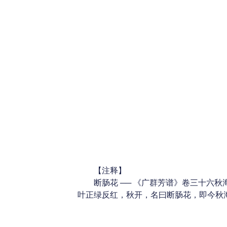
【注释】
断肠花 ── 《广群芳谱》卷三十六秋
叶正绿反红，秋开，名曰断肠花，即今秋