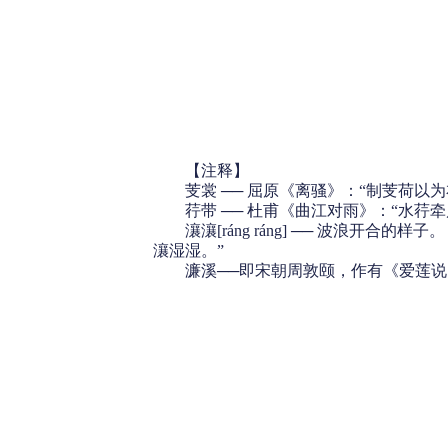
【注释】
芰裳 ── 屈原《离骚》：“制芰荷以为
荇带 ── 杜甫《曲江对雨》：“水荇牵
瀼瀼[ráng ráng] ── 波浪开合
瀼湿湿。”
濂溪──即宋朝周敦颐，作有《爱莲说