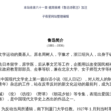
本站收录六十一首·据周振甫《鲁迅诗歌注》加注
子夜星网站整理编辑
鲁迅简介
（1881—1936）
学运动的奠基人。原名周树人，字豫才，浙江绍兴人，出身于
日本留学，原学医，后从事文艺等工作，企图用以改变国民精神
京政府教育部部员、佥事等职，兼在北京大学、女子师范大学等
发表中国现代文学史上第一篇白话小说《狂人日记》，对人吃人的
青年》杂志的工作，站在反帝反封的新文化运动的最前列，成为
呐喊》《坟》《彷徨》《野草》《朝花夕拾》等专集，表现出爱
ｑ正传》，是中国现代文学史上杰出的作品之一。
，为反动当局所通辑，南下到厦门大学任教。1927年１月到当时