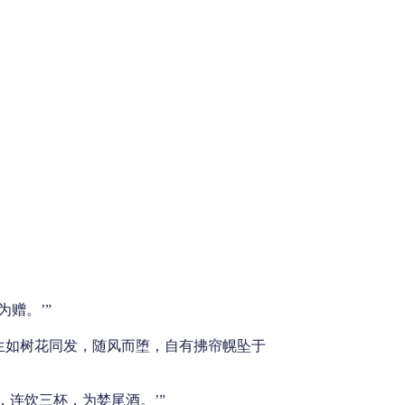
赠。’”
人生如树花同发，随风而堕，自有拂帘幌坠于
连饮三杯，为婪尾酒。’”