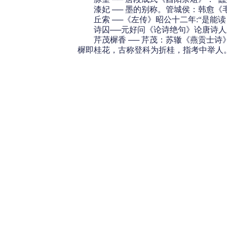
漆妃 ── 墨的别称。管城侯：韩愈《
丘索 ──《左传》昭公十二年:“是能读
诗囚──元好问《论诗绝句》论唐诗人孟
芹茂樨香 ── 芹茂：苏辙《燕贡士诗
樨即桂花，古称登科为折桂，指考中举人