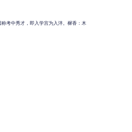
因称考中秀才，即入学宫为入泮。樨香：木