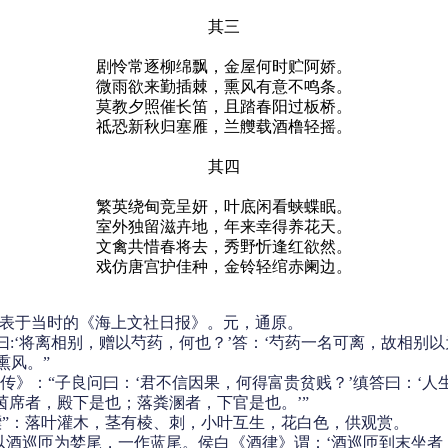
其三
剧怜常逐柳绵飘，金屋何时贮阿娇。
微雨欲来勤插棘，熏风有意不鸣条。
莫教夕照催长笛，且踏春阳过板桥。
祗恐新秋归塞雁，兰艭载酒橹轻摇。
其四
繁英绕甸竞呈妍，叶底闲看蛱蝶眠。
室外独留滋卉地，年来幸得养花天。
文禽共惜春将去，秀野忻逢红欲然。
戏仿唐宫护佳种，金铃轻绾赤阑边。
表于当时的《海上文社日报》。元，通原。
:‘将离相别，赠以芍药，何也？’答：‘芍药一名可离，故相别以为
熏风。”
缜传》：“子良问曰：‘君不信因果，何得富贵贫贱？’缜答曰：‘
席者，殿下是也；落粪溷者，下官是也。’”
醾”：落叶灌木，茎有棱、刺，小叶互生，花白色，供观赏。
酒巡匝为婪尾，一作蓝尾。侯白《酒律》谓：‘酒巡匝到末坐者，