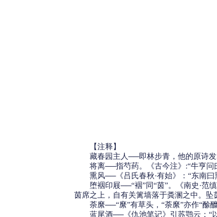
【注释】
藏春园主人──即林步青，他的原诗发
将离──指芍药。《古今注》:“牛亨问曰
熏风──《吕氏春秋·有始》：“东南曰
堕裀印屐──“裀”同“茵”。《南史·范
茵席之上，自有关篱墙落于粪溷之中。坠茵
荼縻──“縻”有草头，“荼縻”亦作“酴
蓝尾酒──《仇池笔记》引苏鹗云：“以