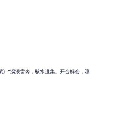
·海赋》“瀼浪雷奔，骇水迸集。开合解会，瀼