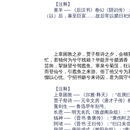
【注释】
黄羊 ── 《后汉书》卷62《阴识传
（以）后，暴至巨富……故后常以腊日祀
上章困敦之岁，贾子祭诗之夕，会稽戛
忙，君独何为兮守残籍？华筵开兮腊酒香
芸舆，挈脉望兮驾蠹鱼。寒泉兮菊菹，狂
而登仙兮，引蠹鱼之来游。俗丁伧父兮为
惙以心忧。宁招书癖兮来诗囚，君为我守
【注释】
上章困敦 ── 《尔雅·释天》：“在庚曰
贾子祭诗 ── 元辛文房《唐才子传》卷
戛剑生 ── 鲁迅早年别号。
长恩 ── 明无名氏《致虚阁杂俎》：
钱神 ── 《晋书·鲁褒传》：“褒伤时
阿堵 ── 《晋书·王衍传》：“衍口未
脉望 ── 唐段成式《酋阳杂俎》：“蠹