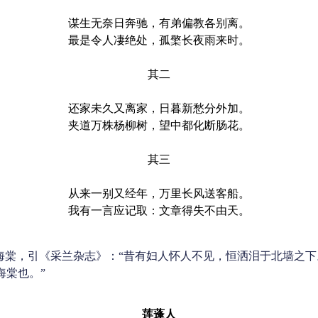
谋生无奈日奔驰，有弟偏教各别离。
最是令人凄绝处，孤檠长夜雨来时。
其二
还家未久又离家，日暮新愁分外加。
夹道万株杨柳树，望中都化断肠花。
其三
从来一别又经年，万里长风送客船。
我有一言应记取：文章得失不由天。
海棠，引《采兰杂志》：“昔有妇人怀人不见，恒洒泪于北墙之
海棠也。”
莲蓬人