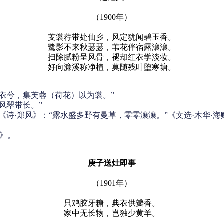
（1900年）
芰裳荇带处仙乡，风定犹闻碧玉香。
鹭影不来秋瑟瑟，苇花伴宿露瀼瀼。
扫除腻粉呈风骨，褪却红衣学淡妆。
好向濂溪称净植，莫随残叶堕寒塘。
衣兮，集芙蓉（荷花）以为裳。”
风翠带长。”
的样子。《诗·郑风》：“露水盛多野有曼草，零零瀼瀼。”《文选·木华
》。
庚子送灶即事
（1901年）
只鸡胶牙糖，典衣供瓣香。
家中无长物，岂独少黄羊。