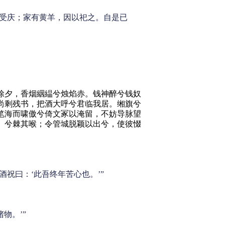
拜受庆；家有黄羊，因以祀之。自是已
夕，香烟絪緼兮烛焰赤。钱神醉兮钱奴
尚剩残书，把酒大呼兮君临我居。缃旗兮
笔海而啸傲兮倚文冢以淹留，不妨导脉望
》兮棘其喉；令管城脱颖以出兮，使彼惙
祝曰：‘此吾终年苦心也。’”
物。’”