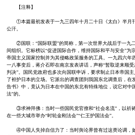
【注释】
①本篇最初发表于一九三四年十月二十日《太白》半月刊
公汗。
②国联：“国际联盟”的简称，第一次世界大战后于一九
间组织。它标榜以“促进国际合作，维持国际和平与安全”为
帝国主义国家控制并为其侵略政策服务的工具。一九四六年
一八事变后，蒋介石即在南京发表讲话，声称“暂取逆来顺受
判决”。国民党政府也多次向国联申诉，要求制止日本帝国主
了袒护日本的立场。它派出的调查团到我国东北调查后，在
告书》中，竟认为日本在中国的东北有特殊地位，说它对中国
法”的。
③求神拜佛：当时一些国民党官僚和“社会名流”，以祈祷
在一些大城市举办“时轮金刚法会”“仁王护国法会”。
④中国人失掉自信力了：当时舆论界曾有过这类论调，如