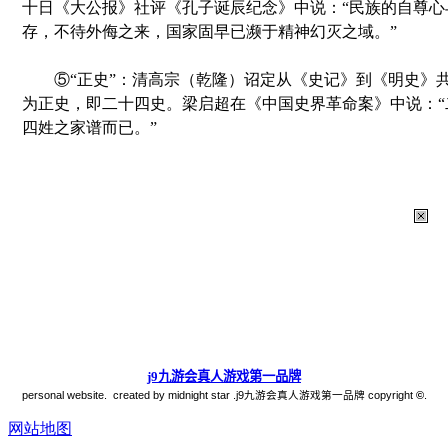
十日《大公报》社评《孔子诞辰纪念》中说：“民族的自尊心
存，不待外侮之来，国家固早已濒于精神幻灭之域。”
⑤“正史”：清高宗（乾隆）诏定从《史记》到《明史》
为正史，即二十四史。梁启超在《中国史界革命案》中说：“
四姓之家谱而已。”
j9九游会真人游戏第一品牌
personal website. created by midnight star .j9九游会真人游戏第一品牌 copyright
©
.
网站地图