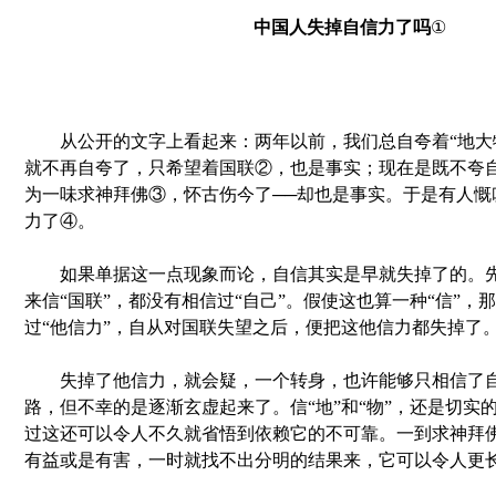
中国人失掉自信力了吗
①
从公开的文字上看起来：两年以前，我们总自夸着“地大
就不再自夸了，只希望着国联②，也是事实；现在是既不夸
为一味求神拜佛③，怀古伤今了──却也是事实。于是有人慨
力了④。
如果单据这一点现象而论，自信其实是早就失掉了的。先前
来信“国联”，都没有相信过“自己”。假使这也算一种“信”，
过“他信力”，自从对国联失望之后，便把这他信力都失掉了
失掉了他信力，就会疑，一个转身，也许能够只相信了自
路，但不幸的是逐渐玄虚起来了。信“地”和“物”，还是切实
过这还可以令人不久就省悟到依赖它的不可靠。一到求神拜
有益或是有害，一时就找不出分明的结果来，它可以令人更