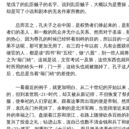
笔伐了的乱臣贼子的名字。说到乱臣贼子，大概以为是曹操
却是写了小说和剧本的无名作家所教的。
总而言之，孔夫子之在中国，是权势者们捧起来的，是那
者们的圣人，和一般的民众并无什么关系。然而对于圣庙，
的热心。因为尊孔的时候已经怀着别样的目的，所以目的一
果不达呢，那可更加无用了。在三四十年以前，凡有企图获
做官的人，都是读“四书”和“五经”，做“八股”，别一些人就
之为“敲门砖”。这就是说，文官考试一及第，这些东西也就
时所用的砖头一样，门一开，这砖头也就被抛掉了。孔子这
后，也总是当着“敲门砖”的差使的。
一看最近的例子，就更加明白。从二十世纪的开始以来，
的，但到袁世凯<21>时代，却又被从新记得，不但恢复了祭
服，使奉祀的人们穿起来。跟着这事而出现的便是帝制。然
开，袁氏在门外死掉了。余剩的是北洋军阀，当觉得渐近末
外的幸福之门。盘据着江苏和浙江，在路上随便砍杀百姓的孙传
复兴了投壶之礼；钻进山东，连自己也数不清金钱和兵丁和
昌<23>将军，则重刻了《十三经》，而且把圣道看作可以由