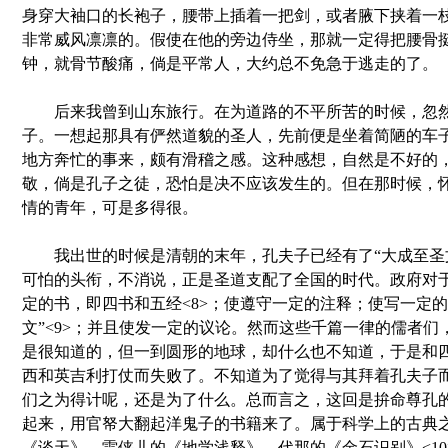
身穿大袖口的长袍子，腰带上插着一把剑，或者腋下挟着一
非常威风凛凛的。假使在他的旁边侍坐，那就一定得把腰骨
钟，就骨节酸痛，倘是平常人，大约总不免急于逃走的了。
后来我曾到山东旅行。在为道路的不平所苦的时候，忽然
子。一想起那具有俨然道貌的圣人，先前便是坐着简陋的车
地方奔忙的事来，颇有滑稽之感。这种感想，自然是不好的
敬，倘是孔子之徒，恐怕是决不应该发生的。但在那时候，
情的青年，可是多得很。
我出世的时候是清朝的末年，孔夫子已经有了“大成至圣文
可怕的头衔，不消说，正是圣道支配了全国的时代。政府对
定的书，即四书和五经<8>；使遵守一定的注释；使写一定的
文”<9>；并且使发一定的议论。然而这些千篇一律的儒者们
是很知道的，但一到圆形的地球，却什么也不知道，于是和
西和英吉利打仗而失败了。不知道为了觉得与其拜着孔夫子
们之为得计呢，还是为了什么。总而言之，这回是拚命尊孔
起来，用官帑大翻起洋鬼子的书籍来了。属于科学上的古典
《谈天》，雷侠儿的《地学浅释》，代那的《金石识别》<10