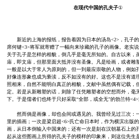
在现代中国的孔夫子
①
新近的上海的报纸，报告着因为日本的汤岛<2>，孔子的
席何键<3>将军就寄赠了一幅向来珍藏的孔子的画像。老实
关于孔子是怎样的相貌，倒几乎是毫无所知的。自古以来，
庙，即文庙，但那里面大抵并没有圣像。凡是绘画，或者雕
一般是以大于常人为原则的，但一到最应崇敬的人物，例如
好像连形象也成为亵渎，反不如没有的好。这也不是没有道
照相来，自然不能明白真正的相貌，文献中虽然偶有记载，
定。若是从新雕塑的话，则除了任凭雕塑者的空想而外，毫
下。于是儒者们也终于只好采取“全部，或全无”的勃兰特<4
然而倘是画像，却也会间或遇见的。我曾经见过三次：一次
里的插画；一次是梁启超<6>氏亡命日本时，作为横滨出版
画，从日本倒输入中国来的；还有一次是刻在汉朝墓石上的
起从这些图画上所得的孔夫子的模样的印象来，则这位先生