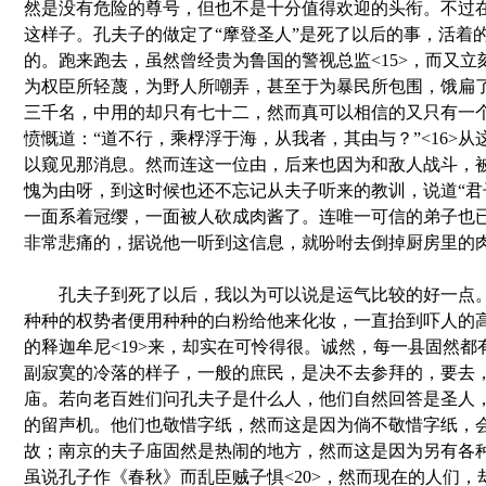
然是没有危险的尊号，但也不是十分值得欢迎的头衔。不过
这样子。孔夫子的做定了“摩登圣人”是死了以后的事，活着
的。跑来跑去，虽然曾经贵为鲁国的警视总监<15>，而又立
为权臣所轻蔑，为野人所嘲弄，甚至于为暴民所包围，饿扁
三千名，中用的却只有七十二，然而真可以相信的又只有一
愤慨道：“道不行，乘桴浮于海，从我者，其由与？”<16>
以窥见那消息。然而连这一位由，后来也因为和敌人战斗，
愧为由呀，到这时候也还不忘记从夫子听来的教训，说道“君子
一面系着冠缨，一面被人砍成肉酱了。连唯一可信的弟子也
非常悲痛的，据说他一听到这信息，就吩咐去倒掉厨房里的肉酱
孔夫子到死了以后，我以为可以说是运气比较的好一点。
种种的权势者便用种种的白粉给他来化妆，一直抬到吓人的
的释迦牟尼<19>来，却实在可怜得很。诚然，每一县固然都
副寂寞的冷落的样子，一般的庶民，是决不去参拜的，要去
庙。若向老百姓们问孔夫子是什么人，他们自然回答是圣人
的留声机。他们也敬惜字纸，然而这是因为倘不敬惜字纸，
故；南京的夫子庙固然是热闹的地方，然而这是因为另有各
虽说孔子作《春秋》而乱臣贼子惧<20>，然而现在的人们，