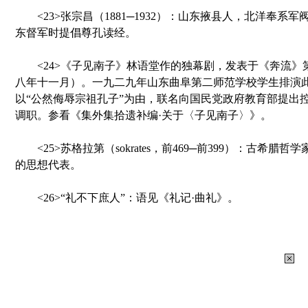
<23>张宗昌（1881─1932）：山东掖县人，北洋奉系
东督军时提倡尊孔读经。
<24>《子见南子》林语堂作的独幕剧，发表于《奔流》
八年十一月）。一九二九年山东曲阜第二师范学校学生排演
以“公然侮辱宗祖孔子”为由，联名向国民党政府教育部提出
调职。参看《集外集拾遗补编·关于〈子见南子〉》。
<25>苏格拉第（sokrates，前469─前399）：古希腊
的思想代表。
<26>“礼不下庶人”：语见《礼记·曲礼》。