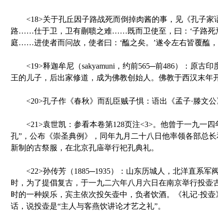
<18>关于孔丘因子路战死而倒掉肉酱的事，见《孔子家语
路……仕于卫，卫有蒯聩之难……既而卫使至，曰：‘子路死
庭……进使者而问故，使者曰：‘醢之矣。’遂令左右皆覆醢，曰
<19>释迦牟尼（sakyamuni，约前565─前486）：原
王的儿子，后出家修道，成为佛教创始人。佛教于西汉末年
<20>孔子作《春秋》而乱臣贼子惧：语出《孟子·滕文公
<21>袁世凯：参看本卷第128页注<3>。他曾于一九一四
孔”，公布《崇圣典例》，同年九月二十八日他率领各部总长
新制的古祭服，在北京孔庙举行祀孔典礼。
<22>孙传芳（1885─1935）：山东历城人，北洋直系
时，为了提倡复古，于一九二六年八月六日在南京举行投壶
时的一种娱乐，宾主依次投矢壶中，负者饮酒。《礼记·投壶
话，说投壶是“主人与客燕饮讲论才艺之礼”。