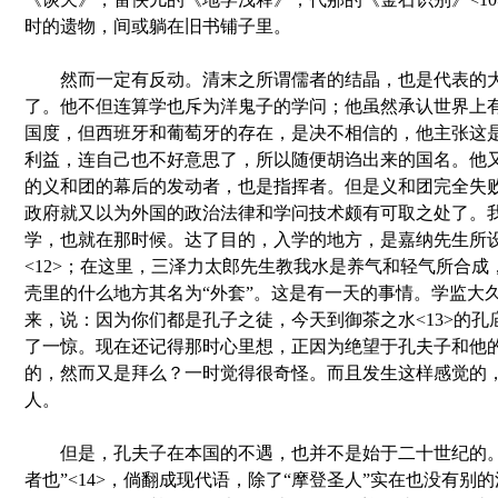
时的遗物，间或躺在旧书铺子里。
然而一定有反动。清末之所谓儒者的结晶，也是代表的大学
了。他不但连算学也斥为洋鬼子的学问；他虽然承认世界上
国度，但西班牙和葡萄牙的存在，是决不相信的，他主张这
利益，连自己也不好意思了，所以随便胡诌出来的国名。他
的义和团的幕后的发动者，也是指挥者。但是义和团完全失
政府就又以为外国的政治法律和学问技术颇有可取之处了。
学，也就在那时候。达了目的，入学的地方，是嘉纳先生所
<12>；在这里，三泽力太郎先生教我水是养气和轻气所合成
壳里的什么地方其名为“外套”。这是有一天的事情。学监大
来，说：因为你们都是孔子之徒，今天到御茶之水<13>的孔
了一惊。现在还记得那时心里想，正因为绝望于孔夫子和他
的，然而又是拜么？一时觉得很奇怪。而且发生这样感觉的
人。
但是，孔夫子在本国的不遇，也并不是始于二十世纪的。
者也”<14>，倘翻成现代语，除了“摩登圣人”实在也没有别