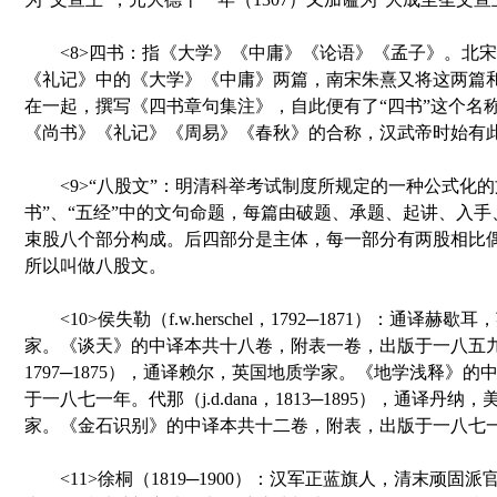
<8>四书：指《大学》《中庸》《论语》《孟子》。北宋
《礼记》中的《大学》《中庸》两篇，南宋朱熹又将这两篇
在一起，撰写《四书章句集注》，自此便有了“四书”这个名
《尚书》《礼记》《周易》《春秋》的合称，汉武帝时始有
<9>“八股文”：明清科举考试制度所规定的一种公式化的
书”、“五经”中的文句命题，每篇由破题、承题、起讲、入
束股八个部分构成。后四部分是主体，每一部分有两股相比
所以叫做八股文。
<10>侯失勒（f.w.herschel，1792─1871）：通译
家。《谈天》的中译本共十八卷，附表一卷，出版于一八五九年。雷
1797─1875），通译赖尔，英国地质学家。《地学浅释》
于一八七一年。代那（j.d.dana，1813─1895），通译丹
家。《金石识别》的中译本共十二卷，附表，出版于一八七
<11>徐桐（1819─1900）：汉军正蓝旗人，清末顽固