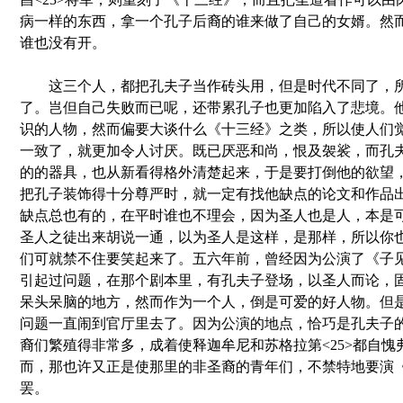
病一样的东西，拿一个孔子后裔的谁来做了自己的女婿。然
谁也没有开。
这三个人，都把孔夫子当作砖头用，但是时代不同了，所
了。岂但自己失败而已呢，还带累孔子也更加陷入了悲境。
识的人物，然而偏要大谈什么《十三经》之类，所以使人们
一致了，就更加令人讨厌。既已厌恶和尚，恨及袈裟，而孔
的的器具，也从新看得格外清楚起来，于是要打倒他的欲望
把孔子装饰得十分尊严时，就一定有找他缺点的论文和作品
缺点总也有的，在平时谁也不理会，因为圣人也是人，本是
圣人之徒出来胡说一通，以为圣人是这样，是那样，所以你
们可就禁不住要笑起来了。五六年前，曾经因为公演了《子见南
引起过问题，在那个剧本里，有孔夫子登场，以圣人而论，
呆头呆脑的地方，然而作为一个人，倒是可爱的好人物。但
问题一直闹到官厅里去了。因为公演的地点，恰巧是孔夫子
裔们繁殖得非常多，成着使释迦牟尼和苏格拉第<25>都自愧
而，那也许又正是使那里的非圣裔的青年们，不禁特地要演
罢。