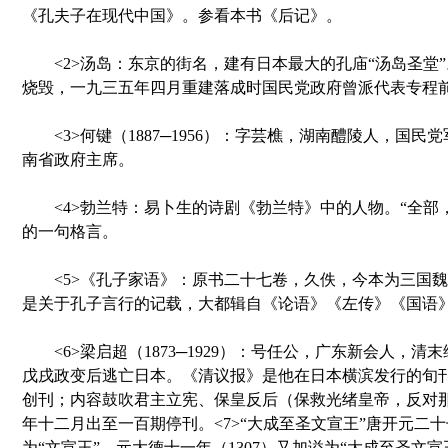
《孔夫子在现代中国》。参看本书《后记》。
<2>汤岛：东京的街名，建有日本最大的孔庙“汤岛圣堂
烧毁，一九三五年四月重建落成时国民党政府曾派代表专程前
<3>何键（1887─1956）：字芸樵，湖南醴陵人，国民
南省政府主席。
<4>勃兰特：易卜生的诗剧《勃兰特》中的人物。“全部
的一句格言。
<5>《孔子家语》：原书二十七卷，久佚，今本为三国魏
是关于孔子言行的记载，大都辑自《论语》《左传》《国语
<6>梁启超（1873─1929）：号任公，广东新会人，清
戊戌政变后逃亡日本。《清议报》是他在日本横滨发行的旬
创刊；内容鼓吹君主立宪、保皇反后（保救光绪皇帝，反对
年十二月出至一百期停刊。<7>“大成至圣文宣王”唐开元二十
为“文宣王”，元大德十一年（1307）又加谥为“大成至圣文宣