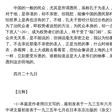
中国的一般的民众，尤其是所谓愚民，虽称孔子为圣人，
对于他，是恭谨的，却不亲密。但我想，能像中国的愚民那
怕世界上是再也没有的了。不错，孔夫子曾经计划过出色的
为了治民众者，即权势者设想的方法，为民众本身的，却一点
下庶人”<26>。成为权势者们的圣人，终于变了“敲门砖”，
众并无关系，是不能说的，但倘说毫无亲密之处，我以为怕
了。不去亲近那毫不亲密的圣人，正是当然的事，什么时候
衣，赤着脚，走上大成殿去看看罢，恐怕会像误进上海的上
一样，立刻要受斥逐的。谁都知道这是大人老爷们的物事，虽
愚到这步田地的。
四月二十九日
【注释】
<1>本篇是作者用日文写的，最初发表于一九三五年六月
中译文最初发表于一九三五年七月在日本东京出版的《杂文