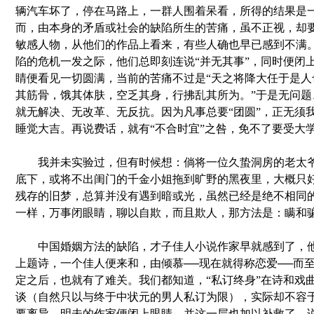
辆汽车坏了，停在马路上，一群人围着呆看，所得的结果是
而，由本身的矛盾或社会的缺陷所生的苦痛，虽不正视，却
敏感人物，从他们的作品上看来，有些人确也早已感到不满
陷的危机一发之际，他们总即刻连说“并无其事”，同时便闭
睛便看见一切圆满，当前的苦痛不过是“天之将降大任于是人
其筋骨，饿其体肤，空乏其身，行拂乱其所为。”于是无问题
就无解决、无改革、无反抗。因为凡事总要“团圆”，正无须
睡觉大吉。再说费话，就有“不合时宜”之咎，免不了要受大
我并未实验过，但有时候想：倘将一位久蛰洞房的老太爷
底下，或将不出闺门的千金小姐拖到旷野的黑夜里，大概只
残存的旧梦，总算并没有遇到暗或光，虽然已经是绝不相同
一样，万事闭眼睛，聊以自欺，而且欺人，那方法是：瞒和
中国婚姻方法的缺陷，才子佳人小说作家早就感到了，他
上题诗，一个佳人便来和，由倾慕──现在就得称恋爱──而至
定之后，也就有了难关。我们都知道，“私订终身”在诗和戏
谈（自然只以与终于中状元的男人私订为限），实际却不容
要离异。明未的作家便闭上眼睛，并这一层也加以补救了，