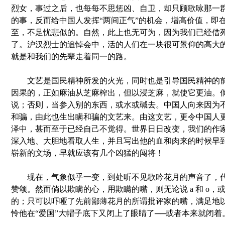
烈女，事过之后，也每每不思惩凶、自卫，却只顾歌咏那一
的事，反而给中国人发挥“两间正气”的机会，增高价值，即
至，不足忧悲似的。自然，此上也无可为，因为我们已经借
了。沪汉烈士的追悼会中，活的人们在一块很可景仰的高大
就是和我们的先辈走着同一的路。
文艺是国民精神所发的火光，同时也是引导国民精神的前
因果的，正如麻油从芝麻榨出，但以浸芝麻，就使它更油。
说；否则，当参入别的东西，或水或碱去。中国人向来因为
和骗，由此也生出瞒和骗的文艺来。由这文艺，更令中国人
泽中，甚而至于已经自己不觉得。世界日日改变，我们的作
深入地、大胆地看取人生，并且写出他的血和肉来的时候早
崭新的文场，早就应该有几个凶猛的闯将！
现在，气象似乎一变，到处听不见歌吟花月的声音了，代
赞颂。然而倘以欺瞒的心，用欺瞒的嘴，则无论说 a 和 o，或 
的；只可以吓哑了先前鄙薄花月的所谓批评家的嘴，满足地
怜他在“爱国”大帽子底下又闭上了眼睛了──或者本来就闭着