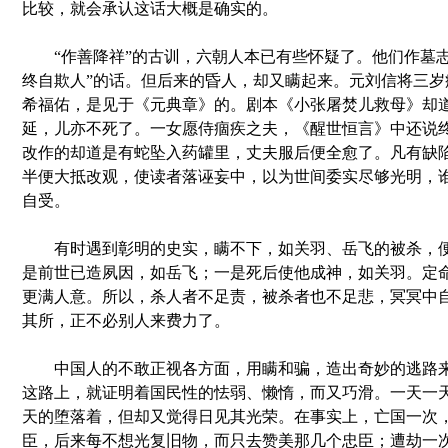
比较，就会承认这话大概是确实的。
“作善降祥”的古训，六朝人本已有些怀疑了。他们作墓志
终自欺人”的话。但后来的昏人，却又瞒起来。元刘信将三岁
希福佑，是见于《元典章》的。剧本《小张屠焚儿救母》却
延，儿亦不死了。一女愿侍痼疾之夫，《醒世恒言》中还说
改作的却道是有蛇坠入药罐里，丈夫服后便全愈了。凡有缺
半便大抵改观，使读者落诬妄中，以为世间委实尽够光明，
自受。
有时遇到彰明的史实，瞒不下，如关羽、岳飞的被杀，便
是前世已造夙因，如岳飞；一是死后使他成神，如关羽。定
更满人意。所以，杀人者不足责，被杀者也不足悲，冥冥中
其所，正不必别人来费力了。
中国人的不敢正视各方面，用瞒和骗，造出奇妙的逃路来
这路上，就证明着国民性的怯弱、懒惰，而又巧滑。一天一
天的堕落着，但却又觉得日见其光荣。在事实上，亡国一次
臣，后来每不想光复旧物，而只去赞美那几个忠臣；遭劫一