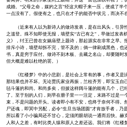
成婚。“父母之命，媒妁之言”经这大帽子来一压，便成了半
一点没有了。假使有之，也只在才子的能否中状元，而决不
（近来有人以为新诗人的做诗发表，是在出风头，引异性
之滥登。殊不知即使无报，墙壁实“古已有之”，早做过发表
义》，纣王已曾在女娲庙壁上题诗，那起源实在非常之早。
排斥小诗，墙壁却拆不完，管不及的；倘一律刷成黑色，也
书，真是穷于应付。做诗不刻木板、去藏之名山，却要随时
但大概是难以杜绝的罢。）
《红楼梦》中的小悲剧，是社会上常有的事，作者又是比
那结果也并不坏。无论贾氏家业再振，兰桂齐芳，即宝玉自
毡斗篷的和尚。和尚多矣，但披这样阔斗篷的能有几个，已经
了。至于别的人们，则早在册子里一一注定，末路不过是一
束，不是问题的开头。读者即小有不安，也终于奈何不得。
尸还魂，即冥中另配，必令“生旦当场团圆”才肯放手者，乃
所以看了小小骗局还不甘心，定须闭眼胡说一通而后快。赫
人和人之差，有时比类人猿和原人之差还远。我们将《红楼