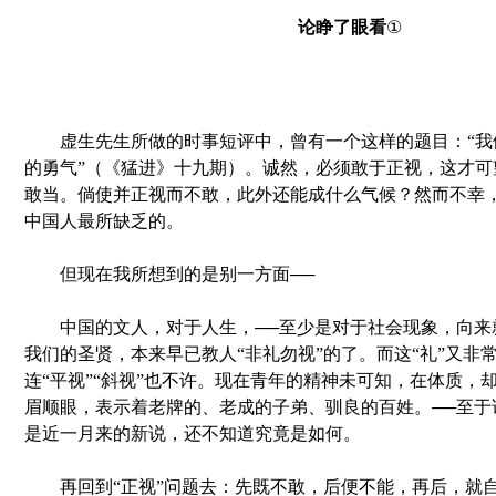
论睁了眼看
①
虚生先生所做的时事短评中，曾有一个这样的题目：“我
的勇气”（《猛进》十九期）。诚然，必须敢于正视，这才可
敢当。倘使并正视而不敢，此外还能成什么气候？然而不幸
中国人最所缺乏的。
但现在我所想到的是别一方面──
中国的文人，对于人生，──至少是对于社会现象，向来
我们的圣贤，本来早已教人“非礼勿视”的了。而这“礼”又非常
连“平视”“斜视”也不许。现在青年的精神未可知，在体质，
眉顺眼，表示着老牌的、老成的子弟、驯良的百姓。──至于
是近一月来的新说，还不知道究竟是如何。
再回到“正视”问题去：先既不敢，后便不能，再后，就