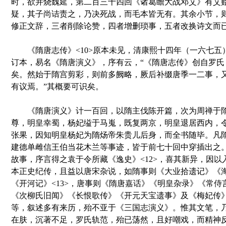
时，欲并烧魏延，第二百三十四回《诸葛瞻大战邓艾》有艾
疑，其子尚诘责之，乃决死战，而毛本皆无有。其余小节，
修正文辞，三者削除论赞，四者增删琐事，五者改换诗文而
《隋唐志传》<10>原本未见，清康熙十四年（一六七五）
订本，易名《隋唐演义》，序有云，“《隋唐志传》创自罗氏
矣。然始于隋宫剪彩，则前多阙略，厥后补缀唐季一二事，
有议焉。”其概要可识矣。
《隋唐演义》计一百回，以隋主伐陈开篇，次为周禅于隋
尊，明皇幸蜀，杨妃缢于马嵬，既复两京，明皇退居西内，
张果，因知明皇杨妃为隋炀帝朱贵儿后身，而全书随毕。凡
建德单雌信王伯当花木兰等事迹，皆于前七十回中穿插出之
故事，序言得之袁于令所藏《逸史》<12>，喜其新异，因以
本正史纪传，且益以唐宋杂说，如隋事则《大业拾遗记》《
《开河记》<13>，唐事则《隋唐嘉话》《明皇杂录》《常侍
《次柳氏旧闻》《长恨歌传》《开元天宝遗事》及《梅妃传》《
等，叙述多有来历，殆不亚于《三国志演义》。惟其文笔，
在肤，沉著不足，罗氏轨范，殆已荡然，且好嘲戏，而精神