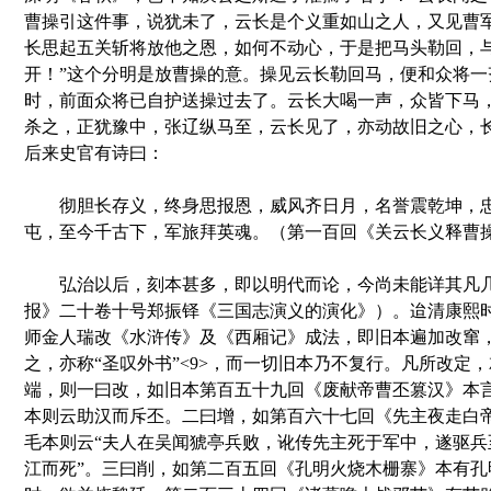
曹操引这件事，说犹未了，云长是个义重如山之人，又见曹
长思起五关斩将放他之恩，如何不动心，于是把马头勒回，与
开！”这个分明是放曹操的意。操见云长勒回马，便和众将一
时，前面众将已自护送操过去了。云长大喝一声，众皆下马
杀之，正犹豫中，张辽纵马至，云长见了，亦动故旧之心，
后来史官有诗曰：
彻胆长存义，终身思报恩，威风齐日月，名誉震乾坤，忠
屯，至今千古下，军旅拜英魂。（第一百回《关云长义释曹
弘治以后，刻本甚多，即以明代而论，今尚未能详其凡几
报》二十卷十号郑振铎《三国志演义的演化》）。迨清康熙
师金人瑞改《水浒传》及《西厢记》成法，即旧本遍加改窜
之，亦称“圣叹外书”<9>，而一切旧本乃不复行。凡所改定
端，则一曰改，如旧本第百五十九回《废献帝曹丕篡汉》本
本则云助汉而斥丕。二曰增，如第百六十七回《先主夜走白
毛本则云“夫人在吴闻猇亭兵败，讹传先主死于军中，遂驱兵
江而死”。三曰削，如第二百五回《孔明火烧木栅寨》本有孔