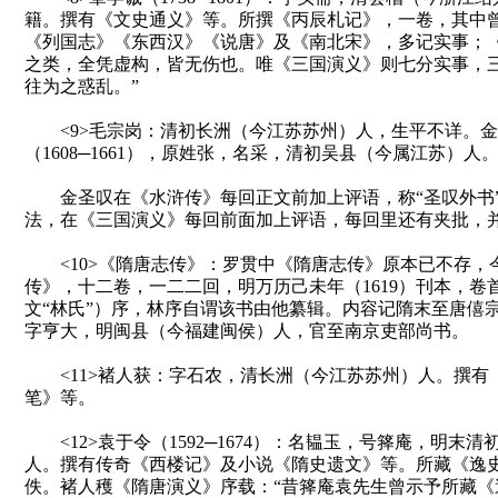
籍。撰有《文史通义》等。所撰《丙辰札记》，一卷，其中曾
《列国志》《东西汉》《说唐》及《南北宋》，多记实事；
之类，全凭虚构，皆无伤也。唯《三国演义》则七分实事，
往为之惑乱。”
<9>毛宗岗：清初长洲（今江苏苏州）人，生平不详。金
（1608─1661），原姓张，名采，清初吴县（今属江苏）人
金圣叹在《水浒传》每回正文前加上评语，称“圣叹外书
法，在《三国演义》每回前面加上评语，每回里还有夹批，并
<10>《隋唐志传》：罗贯中《隋唐志传》原本已不存，
传》，十二卷，一二二回，明万历己未年（1619）刊本，卷
文“林氏”）序，林序自谓该书由他纂辑。内容记隋末至唐僖
字亨大，明闽县（今福建闽侯）人，官至南京吏部尚书。
<11>褚人获：字石农，清长洲（今江苏苏州）人。撰有
笔》等。
<12>袁于令（1592─1674）：名韫玉，号箨庵，明末
人。撰有传奇《西楼记》及小说《隋史遗文》等。所藏《逸
佚。褚人穫《隋唐演义》序载：“昔箨庵袁先生曾示予所藏《