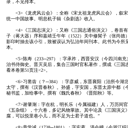
录，不见传本。
<3>《龙虎风云会》：全称《宋太祖龙虎风云会》，叙宋
统一中国故事。明息机子辑《杂剧选》收入。
<4>《三国志演义》：又称《三国志通俗演义》，卷首有弘
子（蒋大器）序和嘉靖壬午年（1522）关中修髯子（张尚德
影印时抽去该小引，致被误认为弘治年间刊本。此书为今所
本。
<5>陈寿（233─297）：字承祚，西晋安汉（今四川南
治书侍御史。晋灭吴后，集合三国时官私著作，撰成《三国
看本卷第51页注<2>。
<6>习凿齿（？─384）：字彦威，东晋襄阳（治所今湖
太守，撰有《汉晋春秋》。孙盛，字安国，东晋太原中都（
秘书监，加给事中。撰有《魏氏春秋》《晋阳秋》等。
<7>谢肇淛：字在杭，明长乐（今属福建）人，万历间官
《五杂组》，十六卷，多记风物掌故。其中论及《三国演义》
腐，可以悦里巷小儿，而不足为士君子道也。”
<8>章学诚（1738─1801）：字实斋，清会稽（今浙江