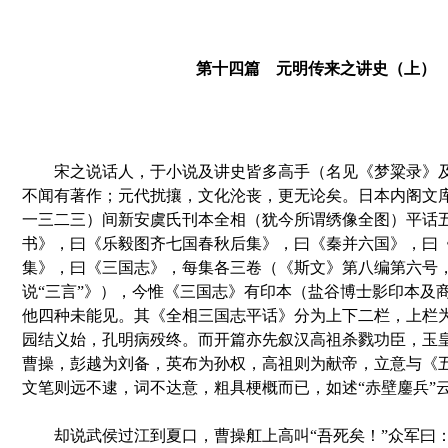
第十四篇 元明传来之讲史（上）
宋之说话人，于小说及讲史皆多高手（名见《梦粱录》及
不闻有著作；元代扰攘，文化沦丧，更无论矣。日本内阁文库
一三二三）间新安虞氏刊本全相（犹今所谓绣像全图）平话五
书》，曰《乐毅图齐七国春秋后集》，曰《秦并六国》，曰
集》，曰《三国志》，每集各三卷（《斯文》第八编第六号
说“三言”》），今惟《三国志》有印本（盐谷博士影印本及
他四种未能见。其《全相三国志平话》分为上下二栏，上栏
园结义始，孔明病殁终。而开篇亦先叙汉高祖杀戮功臣，玉
曹操，彭越为刘备，英布为孙权，高祖则为献帝，立意与《
文笔则远不逮，词不达意，粗具梗概而已，如述“赤壁鏖兵”
却说武侯过江到夏口，曹操舡上高叫“吾死矣！”众军曰：