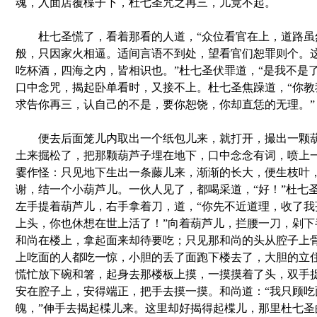
魂，入面店覆楪子下，杜七圣咒之再三，儿竟不起。
杜七圣慌了，看着那看的人道，“众位看官在上，道路虽
般，只因家火相逼。适间言语不到处，望看官们恕罪则个。
吃杯酒，四海之内，皆相识也。”杜七圣伏罪道，“是我不是
口中念咒，揭起卧单看时，又接不上。杜七圣焦躁道，“你教
求告你再三，认自己的不是，要你恕饶，你却直恁的无理。”
便去后面笼儿内取出一个纸包儿来，就打开，撮出一颗葫
土来掘松了，把那颗葫芦子埋在地下，口中念念有词，喷上一
霎作怪：只见地下生出一条藤儿来，渐渐的长大，便生枝叶
谢，结一个小葫芦儿。一伙人见了，都喝采道，“好！”杜七
左手提着葫芦儿，右手拿着刀，道，“你先不近道理，收了我
上头，你也休想在世上活了！”向着葫芦儿，拦腰一刀，剁下
和尚在楼上，拿起面来却待要吃；只见那和尚的头从腔子上
上吃面的人都吃一惊，小胆的丢了面跑下楼去了，大胆的立
慌忙放下碗和箸，起身去那楼板上摸，一摸摸着了头，双手
安在腔子上，安得端正，把手去摸一摸。和尚道：“我只顾吃
魄，”伸手去揭起楪儿来。这里却好揭得起楪儿，那里杜七圣