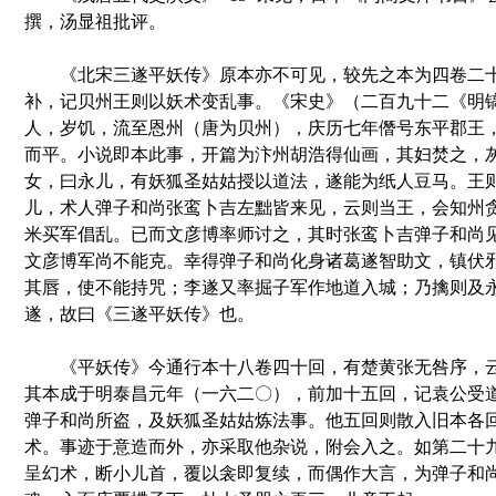
撰，汤显祖批评。
《北宋三遂平妖传》原本亦不可见，较先之本为四卷二十回
补，记贝州王则以妖术变乱事。《宋史》（二百九十二《明
人，岁饥，流至恩州（唐为贝州），庆历七年僭号东平郡王
而平。小说即本此事，开篇为汴州胡浩得仙画，其妇焚之，
女，曰永儿，有妖狐圣姑姑授以道法，遂能为纸人豆马。王
儿，术人弹子和尚张鸾卜吉左黜皆来见，云则当王，会知州
米买军倡乱。已而文彦博率师讨之，其时张鸾卜吉弹子和尚
文彦博军尚不能克。幸得弹子和尚化身诸葛遂智助文，镇伏
其唇，使不能持咒；李遂又率掘子军作地道入城；乃擒则及
遂，故曰《三遂平妖传》也。
《平妖传》今通行本十八卷四十回，有楚黄张无咎序，云是
其本成于明泰昌元年（一六二〇），前加十五回，记袁公受
弹子和尚所盗，及妖狐圣姑姑炼法事。他五回则散入旧本各
术。事迹于意造而外，亦采取他杂说，附会入之。如第二十
呈幻术，断小儿首，覆以衾即复续，而偶作大言，为弹子和