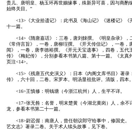
贵儿、唐明皇、杨玉环再世姻缘事，殊新异可喜，因与商酌
始终关目。”
<13>《大业拾遗记》：此书及《海山记》《迷楼记》《
十一篇。
<14>《隋唐嘉话》：三卷，唐刘餗撰。《明皇杂录》，
《常侍言旨》，一卷，唐柳珵撰。《开天传信记》，一卷，
闻》，一卷，唐李德裕撰。《开元天宝遗事》，四卷，五代
传》《梅妃传》，分别参看本书第八篇、第十一篇。《太真外
页注<14>。
<15>《残唐五代史演义》：日本《内阁文库书目》著录
传》，六十回，二卷。宋罗本。明汤显祖批评。清版，四本。
<16>王慎修：明钱塘（今浙江杭州）人，生平不详。
<17>张无咎：名誉，明末楚黄（今湖北黄岗）人，余不
龙，参看本书第二十一篇。
<18>尉迟偓：南唐人，曾任朝议郎守给事中，修国史。《
艺文志》著录二卷。关于术人续头故事，见下卷。