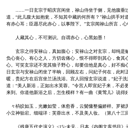
……一日玄宗于昭庆宫闲坐，禄山侍坐于侧，见他腹垂过
道，“此儿腹大如抱瓮，不知其中藏的何所有？”禄山拱手对
有赤心耳；臣愿尽此赤心，以事陛下。”玄宗闻禄山所言，心
人藏其心，不可测识。自谓赤心，心黑如墨！
玄宗之待安禄山，真如腹心；安禄山之对玄宗，却纯是贼
负心丧心。有心之人，方切齿痛心，恨不得即剖其心，食其
心。可笑玄宗还不觉其狼子野心，却要信他是真心，好不痴
日玄宗与安禄山闭坐了半晌，回顾左右，问妃子何在，此时
暖，贵妃方在后宫坐兰汤洗浴。宫人回报玄宗说道，“妃子洗
道：“美人新浴，正如出水芙蓉。”令宫人即宣妃子来，不必
来到。你道他新浴之后，怎生模样？有一曲《黄莺儿》说得
々枿皎如玉，光嫩如莹，体愈香，云鬓慵整偏娇样。罗裙
小立神骀宕。细端详：芙蓉出水，不及美人妆。（第八十三
《残唐五代史演义》<15>未见，日本《内阁文库书目》