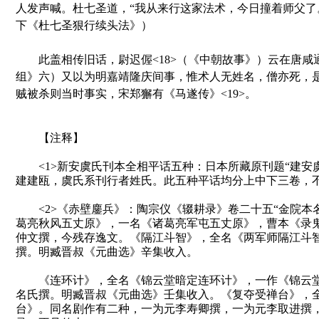
人发声喊。杜七圣道，“我从来行这家法术，今日撞着师父了
下《杜七圣狠行续头法》）
此盖相传旧话，尉迟偓<18>（《中朝故事》）云在唐咸
组》六）又以为明嘉靖隆庆间事，惟术人无姓名，僧亦死，
贼被杀则当时事实，宋郑獬有《马遂传》<19>。
【注释】
<1>新安虞氏刊本全相平话五种：日本所藏原刊题“建安
建建瓯，虞氏系刊行者姓氏。此五种平话均分上中下三卷，
<2>《赤壁鏖兵》：陶宗仪《辍耕录》卷二十五“金院本
葛亮秋风五丈原》，一名《诸葛亮军屯五丈原》，曹本《录
仲文撰，今残存逸文。《隔江斗智》，全名《两军师隔江斗
撰。明臧晋叔《元曲选》辛集收入。
《连环计》，全名《锦云堂暗定连环计》，一作《锦云堂
名氏撰。明臧晋叔《元曲选》壬集收入。《复夺受禅台》，
台》。同名剧作有二种，一为元李寿卿撰，一为元李取进撰