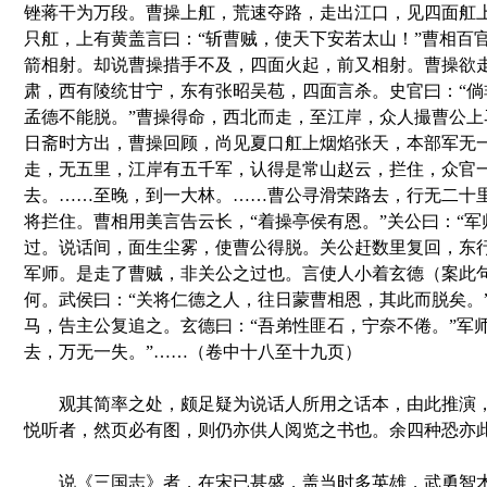
锉蒋干为万段。曹操上舡，荒速夺路，走出江口，见四面舡
只舡，上有黄盖言曰：“斩曹贼，使天下安若太山！”曹相百
箭相射。却说曹操措手不及，四面火起，前又相射。曹操欲
肃，西有陵统甘宁，东有张昭吴苞，四面言杀。史官曰：“倘
孟德不能脱。”曹操得命，西北而走，至江岸，众人撮曹公上
日斋时方出，曹操回顾，尚见夏口舡上烟焰张天，本部军无
走，无五里，江岸有五千军，认得是常山赵云，拦住，众官
去。……至晚，到一大林。……曹公寻滑荣路去，行无二十
将拦住。曹相用美言告云长，“着操亭侯有恩。”关公曰：“军
过。说话间，面生尘雾，使曹公得脱。关公赶数里复回，东
军师。是走了曹贼，非关公之过也。言使人小着玄德（案此
何。武侯曰：“关将仁德之人，往日蒙曹相恩，其此而脱矣。
马，告主公复追之。玄德曰：“吾弟性匪石，宁奈不倦。”军
去，万无一失。”……（卷中十八至十九页）
观其简率之处，颇足疑为说话人所用之话本，由此推演，
悦听者，然页必有图，则仍亦供人阅览之书也。余四种恐亦
说《三国志》者，在宋已甚盛，盖当时多英雄，武勇智术