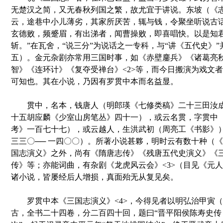
无楚汉之简，又无春秋列国之繁，故尤宜于讲说。东坡（《志
云，途巷中小儿薄劣，其家所厌苦，辄与钱，令聚坐听说古
玄德败，频蹙眉，有出涕者，闻曹操败，即喜唱快。以是知
斩。”在瓦舍，“说三分”为说话之一专科，与“讲《五代史》
五）。金元杂剧亦常用三国时事，如《赤壁鏖兵》《诸葛亮
智》《连环计》《复夺受禅台》<2>等，而今日搬演为戏文
可知也。其在小说，乃因有罗贯中本而名益显。
贯中，名本，钱唐人（明郎瑛《七修类稿》二十三田汝成
十五胡应麟《少室山房笔丛》四十一），或云名贯，字贯中
考》一百七十七），或云越人，生洪武初（周亮工《书影》
三三〇── 一四〇〇）。所著小说甚夥，明时云有数十种（
国志演义》之外，尚有《隋唐志传》《残唐五代史演义》《
传》等；亦能词曲，有杂剧《龙虎风云会》<3>（目见《元
诸小说，皆屡经后人增损，真面殆无从复见矣。
罗贯中本《三国志演义》<4>，今得见者以明弘治甲寅（
古，全书二十四卷，分二百四十回，题曰“晋平阳侯陈寿史传