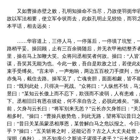
又如曹操赤壁之败，孔明知操命不当尽，乃故使羽扼华容
故以军法相要，使立军令状而去，此叙孔明止见狡狯，而羽
本平话，相去远矣：
……华容道上，三停人马，一停落后，一停填了坑堑，一
路稍平妥。操回顾，止有三百余骑随后，并无衣甲袍铠整齐
里，操在马上加鞭大笑。众将问丞相笑者何故。操曰：“人皆
谋，吾笑其无能为也。今此一败，吾自是欺敌之过，若使此
束手受缚矣。”言未毕，一声炮响，两边五百校刀手摆列，当
赤兔马，截住去路。操军见了，亡魂丧胆，面面相觑，皆不
曰：“既到此处，只得决一死战。”众将曰：“人纵然不怯，马
昱曰：“某知云长傲上而不忍下，欺强而不凌弱，人有患难，
下。丞相旧日有恩在彼处，何不亲自告之，必脱此难矣。”操
前，欠身与云长曰：“将军别来无恙？”云长亦欠身答曰：“
相多时。”操曰：“曹操兵败势危，到此无路，望将军以昔日
曰：“昔日关某虽蒙丞相厚恩，某曾解白马之危以报之。今日
乎？”操曰：“五关斩将之时，还能记否？古之人大丈夫处世
深明《春秋》，岂不知庾公之斯追子濯孺子者乎？”云长闻之