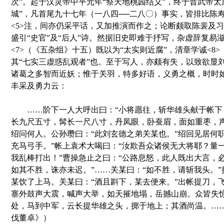
次”。起于汉灵帝中平元年“祭天地桃园结义”，终于晋武帝太
城”，凡首尾九十七年（一八四──二八〇）事实，皆排比陈
<5>注，间亦仍采平话，又加推演而作之；论断颇取陈裴及习
盛引“史官”及“后人”诗。然据旧史即难于抒写，杂虚辞复易
<7>（《五杂组》十五）既以为“太实则近腐”，清章学诚<8
其“七实三虚惑乱观者”也。至于写人，亦颇有失，以致欲显
诸葛之多智而近妖；惟于关羽，特多好语，义勇之概，时时
丰采及勇力云：
……阶下一人大呼出曰：“小将愿往，斩华雄头献于帐下
长九尺五寸，髯长一尺八寸，丹凤眼，卧蚕眉，面如重枣，
绍问何人。公孙瓒曰：“此刘玄德之弟关某也。”绍回见居何
充马弓手。”帐上袁术大喝曰：“汝欺吾众诸侯无大将耶？量
我乱棒打出！”曹操急止之曰：“公路息怒，此人既出大言，
如其不胜，诛亦未迟。”……关某曰：“如不胜，请斩我头。
某饮了上马。关某曰：“酒且斟下，某去便来。”出帐提刀，
寨外鼓声大震，喊声大举，如天摧地塌，岳撼山崩。众皆失
处，马到中军，云长提华雄之头，掷于地上；其酒尚温。…
伐董卓》）