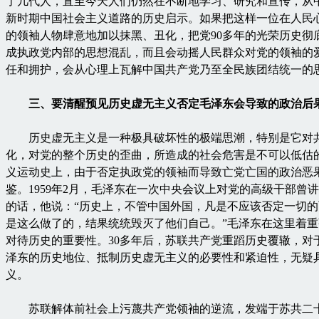
了几代人，直至今天人们仍然在不断地学习、研究和宣传，从
新时期中国社会主义道路的历史启示。如果把这样一位在人民
的领袖人物肆意地加以抹黑、丑化，把党90多年的光荣历史彻
成执政党内部的思想混乱，而且会动摇人民群众对党的领袖的
任和拥护，会从心理上瓦解中国共产党乃至全民族团结统一的
三、要清醒预见历史虚无主义否定毛泽东会导致的政治后
历史虚无主义是一种极具破坏性的极端思潮，特别是它对
化，对党的整个历史的歪曲，所造成的社会危害是不可以低估
义运动史上，由于否定执政党的领袖而导致亡党亡国的政治恶
鉴。1959年2月，毛泽东在一次中央会议上对党的高级干部曾
的话，他说：“历史上，不管中国外国，凡是不应该否定一切
是这么做了的，结果统统毁灭了他们自己。”毛泽东在这里着
对待历史的重要性。30多年后，苏联共产党重蹈历史覆辙，对
泽东的历史地位、抵制历史虚无主义的必要性和紧迫性，无疑
义。
苏联解体前社会上污蔑共产党领袖的逆流，发端于苏共二