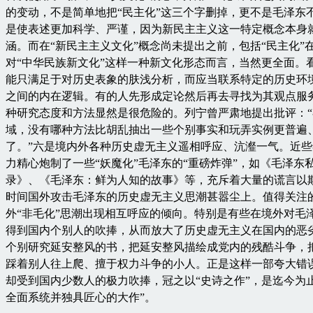
的变动，不是简单地把“民主化”这三个字删掉，更不是毛泽东
是使表述更加科学、严谨，因为新民主主义这一特定概念本身
涵。而在“新民主主义文化”概念尚未提出之前，包括“民主化”在
对“中华民族新文化”这样一种新文化形态而言，当然更全面。
能只满足于对历史表象的肤浅分析，而应当联系特定的历史环
之间的内在逻辑。有的人先形成定论然后再去寻找为其观点服
种研究态度和方法显然是很危险的。列宁曾严肃地提出批评：
域，没有哪种方法比胡乱抽出一些个别事实和玩弄实例更普遍
了。”六是境内外各种历史虚无主义遥相呼应、沆瀣一气。近
力精心炮制了一些“妖魔化”毛泽东的“重磅炸弹”，如《毛泽东
录》、《毛泽东：鲜为人知的故事》等，充斥着大量的谎言以
时间国外攻击毛泽东的历史虚无主义思潮甚嚣尘上。值得关注
外“非毛化”思潮出现相互呼应的倾向。特别是有些在境外对毛
得到国内个别人的吹捧，从而放大了历史虚无主义在国内的恶
个别研究延安整风的书，把延安整风描绘成党内的残酷斗争，
踩着别人往上爬、擅于权力斗争的小人。正是这样一部夸大错
却受到国内少数人的极力吹捧，冠之以“史诗之作”，是迄今为
全面系统并独具匠心的大作”。