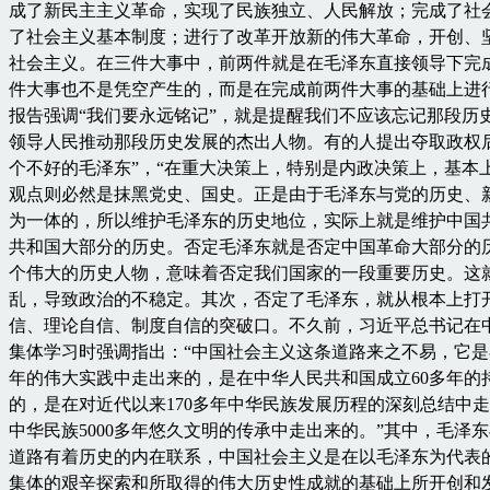
成了新民主主义革命，实现了民族独立、人民解放；完成了社
了社会主义基本制度；进行了改革开放新的伟大革命，开创、
社会主义。在三件大事中，前两件就是在毛泽东直接领导下完
件大事也不是凭空产生的，而是在完成前两件大事的基础上进
报告强调“我们要永远铭记”，就是提醒我们不应该忘记那段历
领导人民推动那段历史发展的杰出人物。有的人提出夺取政权
个不好的毛泽东”，“在重大决策上，特别是内政决策上，基本
观点则必然是抹黑党史、国史。正是由于毛泽东与党的历史、
为一体的，所以维护毛泽东的历史地位，实际上就是维护中国
共和国大部分的历史。否定毛泽东就是否定中国革命大部分的
个伟大的历史人物，意味着否定我们国家的一段重要历史。这
乱，导致政治的不稳定。其次，否定了毛泽东，就从根本上打
信、理论自信、制度自信的突破口。不久前，习近平总书记在
集体学习时强调指出：“中国社会主义这条道路来之不易，它是
年的伟大实践中走出来的，是在中华人民共和国成立60多年的
的，是在对近代以来170多年中华民族发展历程的深刻总结中
中华民族5000多年悠久文明的传承中走出来的。”其中，毛泽
道路有着历史的内在联系，中国社会主义是在以毛泽东为代表
集体的艰辛探索和所取得的伟大历史性成就的基础上所开创和