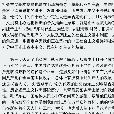
社会主义基本制度也是在毛泽东领导下奠基和不断完善，中国
是对毛泽东思想的继承、发展和创新。历史虚无主义不是就历
题，他们的目的在于通过否定过去进而否定现在，并且引导未
主义别有用心地把攻击的矛头指向毛泽东，就是企图诬蔑毛泽
封建帝王”，把毛泽东时代歪曲为黑暗、封建专制时代，把党
切失误都归结为毛泽东个人以及所建立的社会主义基本制度，
的角度进一步否定今天我们正在坚持的中国社会主义道路和社
引导中国走上资本主义、民主社会主义的歧路。
第三，否定了毛泽东，就瓦解了民心，从根本上打开了摧
正当性的突破口。中国共产党执政是否具有正当性，涉及两个
产党取得政权的途径是否正当，这涉及如何评价新民主主义革
国共产党在全国范围执政后，总体上有没有推动生产力的发展
还是祸害人民。以“告别革命”论为代表的历史虚无主义即是否
性。历史虚无主义抹黑那段历史，其背后意图实际上是指向我
性。毛泽东在中国各族人民心中享有崇高的威望，尽管他已经逝
的丰功伟绩至今仍然受到我们党以及亿万群众的缅怀，他的精
仍在影响着今天人们的工作、生活，他为后人留下的理论著作