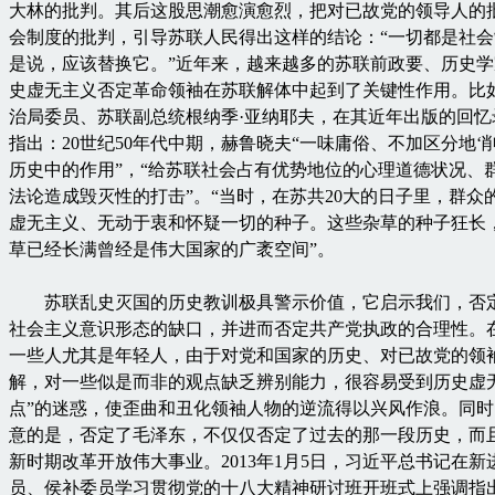
大林的批判。其后这股思潮愈演愈烈，把对已故党的领导人的
会制度的批判，引导苏联人民得出这样的结论：“一切都是社
是说，应该替换它。”近年来，越来越多的苏联前政要、历史
史虚无主义否定革命领袖在苏联解体中起到了关键性作用。比
治局委员、苏联副总统根纳季·亚纳耶夫，在其近年出版的回忆
指出：20世纪50年代中期，赫鲁晓夫“一味庸俗、不加区分地‘
历史中的作用”，“给苏联社会占有优势地位的心理道德状况、
法论造成毁灭性的打击”。“当时，在苏共20大的日子里，群众
虚无主义、无动于衷和怀疑一切的种子。这些杂草的种子狂长
草已经长满曾经是伟大国家的广袤空间”。
苏联乱史灭国的历史教训极具警示价值，它启示我们，否
社会主义意识形态的缺口，并进而否定共产党执政的合理性。
一些人尤其是年轻人，由于对党和国家的历史、对已故党的领
解，对一些似是而非的观点缺乏辨别能力，很容易受到历史虚
点”的迷惑，使歪曲和丑化领袖人物的逆流得以兴风作浪。同
意的是，否定了毛泽东，不仅仅否定了过去的那一段历史，而
新时期改革开放伟大事业。2013年1月5日，习近平总书记在
员、侯补委员学习贯彻党的十八大精神研讨班开班式上强调指