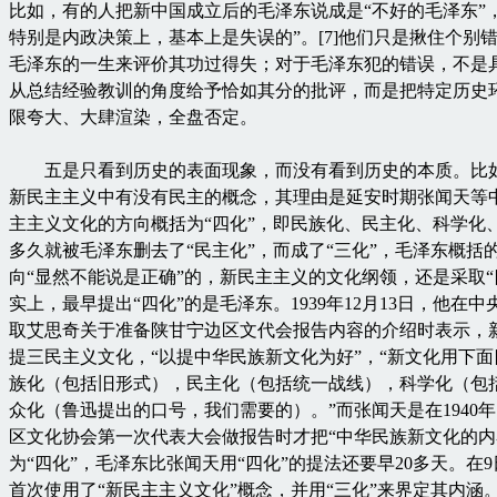
比如，有的人把新中国成立后的毛泽东说成是“不好的毛泽东”
特别是内政决策上，基本上是失误的”。[7]他们只是揪住个别
毛泽东的一生来评价其功过得失；对于毛泽东犯的错误，不是
从总结经验教训的角度给予恰如其分的批评，而是把特定历史
限夸大、大肆渲染，全盘否定。
五是只看到历史的表面现象，而没有看到历史的本质。比
新民主主义中有没有民主的概念，其理由是延安时期张闻天等
主主义文化的方向概括为“四化”，即民族化、民主化、科学化
多久就被毛泽东删去了“民主化”，而成了“三化”，毛泽东概括
向“显然不能说是正确”的，新民主主义的文化纲领，还是采取“
实上，最早提出“四化”的是毛泽东。1939年12月13日，他在
取艾思奇关于准备陕甘宁边区文代会报告内容的介绍时表示，
提三民主义文化，“以提中华民族新文化为好”，“新文化用下
族化（包括旧形式），民主化（包括统一战线），科学化（包
众化（鲁迅提出的口号，我们需要的）。”而张闻天是在1940年
区文化协会第一次代表大会做报告时才把“中华民族新文化的内
为“四化”，毛泽东比张闻天用“四化”的提法还要早20多天。在
首次使用了“新民主主义文化”概念，并用“三化”来界定其内涵