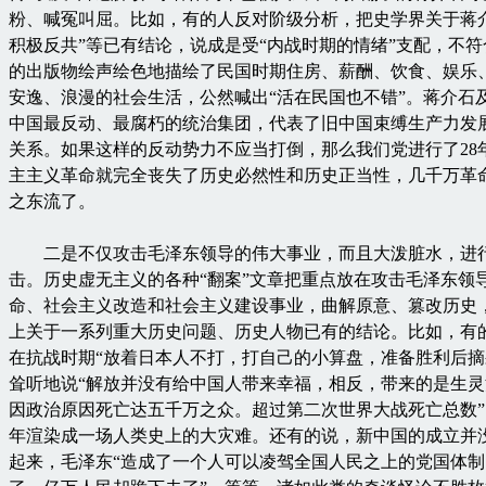
粉、喊冤叫屈。比如，有的人反对阶级分析，把史学界关于蒋
积极反共”等已有结论，说成是受“内战时期的情绪”支配，不
的出版物绘声绘色地描绘了民国时期住房、薪酬、饮食、娱乐
安逸、浪漫的社会生活，公然喊出“活在民国也不错”。蒋介石
中国最反动、最腐朽的统治集团，代表了旧中国束缚生产力发
关系。如果这样的反动势力不应当打倒，那么我们党进行了28
主主义革命就完全丧失了历史必然性和历史正当性，几千万革
之东流了。
二是不仅攻击毛泽东领导的伟大事业，而且大泼脏水，进
击。历史虚无主义的各种“翻案”文章把重点放在攻击毛泽东领
命、社会主义改造和社会主义建设事业，曲解原意、篡改历史
上关于一系列重大历史问题、历史人物已有的结论。比如，有
在抗战时期“放着日本人不打，打自己的小算盘，准备胜利后摘
耸听地说“解放并没有给中国人带来幸福，相反，带来的是生
因政治原因死亡达五千万之众。超过第二次世界大战死亡总数”
年渲染成一场人类史上的大灾难。还有的说，新中国的成立并
起来，毛泽东“造成了一个人可以凌驾全国人民之上的党国体