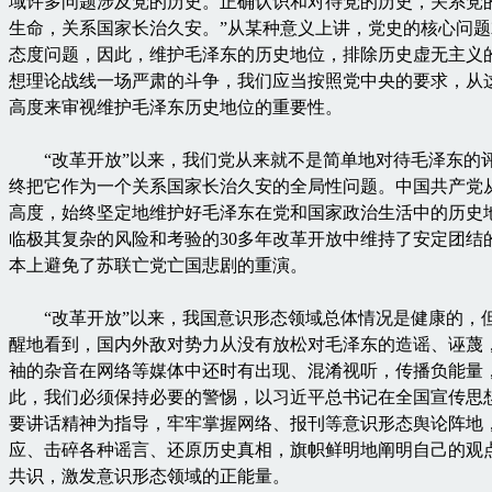
域许多问题涉及党的历史。正确认识和对待党的历史，关系党
生命，关系国家长治久安。”从某种意义上讲，党史的核心问
态度问题，因此，维护毛泽东的历史地位，排除历史虚无主义
想理论战线一场严肃的斗争，我们应当按照党中央的要求，从
高度来审视维护毛泽东历史地位的重要性。
“改革开放”以来，我们党从来就不是简单地对待毛泽东的
终把它作为一个关系国家长治久安的全局性问题。中国共产党
高度，始终坚定地维护好毛泽东在党和国家政治生活中的历史
临极其复杂的风险和考验的30多年改革开放中维持了安定团结
本上避免了苏联亡党亡国悲剧的重演。
“改革开放”以来，我国意识形态领域总体情况是健康的，
醒地看到，国内外敌对势力从没有放松对毛泽东的造谣、诬蔑
袖的杂音在网络等媒体中还时有出现、混淆视听，传播负能量
此，我们必须保持必要的警惕，以习近平总书记在全国宣传思
要讲话精神为指导，牢牢掌握网络、报刊等意识形态舆论阵地
应、击碎各种谣言、还原历史真相，旗帜鲜明地阐明自己的观
共识，激发意识形态领域的正能量。