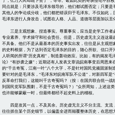
了，亿万人民却跪下去了”，等等。诸如此类的奇谈怪论不胜
同点就是：只要涉及毛泽东领导的，他们都试图否定；只要是
其他人的争论或分歧，他们都把错误归于毛泽东。不仅如此，
毛泽东进行人身攻击，试图在人格、人品、道德等层面加以丑
三是主观想象、捏造事实。尊重事实，应当是史学工作者
专业素养、学术操守和社会责任。但是，历史虚无主义连这最
不具备。他们不是从最基本的历史事实出发，往往是从主观想
的史料根据，为了达到否定毛泽东的目的，随心所欲、信口开
人听闻的所谓“历史真相”，制造轰动效应。比如，有的揭发毛
论》“有抄袭之嫌”；近期还有人发表文章说皖南事变后周恩来
的“千古奇冤，江南一叶”八个大字，不是针对国民党顽固派制
要针对的是毛泽东，“毛泽东对皖南军队不公道”，对新四军是“
反革命打我们，这能叫千古奇冤吗？（按：在国共联合统一战
到国民党军队围剿，不是千古奇冤吗？）”众所周知，上述这
也许能够蒙蔽一时，但最终都经不起史料上的稽核。
四是攻其一点，不及其余。历史虚无主义不分主流、支流
往往抓住某个历史细节，以偏盖全进而颠覆整体历史，在思想