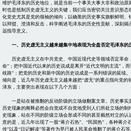
维护毛泽东的历史地位，就是当前一个事关大事大非和政治原
时也是抵制历史虚无主义的关键，我们应当密切关注意识形态
化党史尤其是党的领袖的倾向，以确凿的历史事实旗帜鲜明、
以辩驳、澄清和反击，科学阐述毛泽东的历史性贡献，深刻揭
远指导意义。
一、历史虚无主义越来越集中地表现为全盘否定毛泽东的
历史虚无主义在中共党史、中国近现代史等领域否定革命，
命”；把中国近代以来的历史说成是离开“近代文明的主流”，而
歧路”；把党的历史和新中国的历史说成是一系列错误的延续
倾向是，近几年历史虚无主义越来越把“虚无”的重点指向党的
泽东，主要突出表现在以下几个方面：
一是站在被推翻的反动阶级的立场做翻案文章。历史事实
历史现象的阐释必然会自觉或不自觉地受到人们所处立场的制
史现象，站在不同的阶级立场会形成不同的甚至截然对立的认
意的是，近几年出现了一股“蒋介石热”、“民国热”，各种蒋介石
传”以及“日记解读”等著作为早已被人民革命推翻了的蒋介石