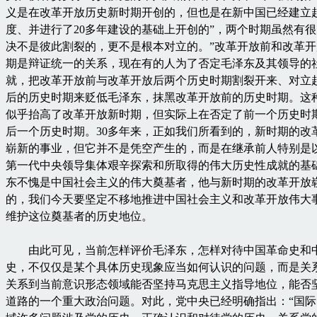
义是在改革开放历史新时期开创的，但也是在新中国已经建立
度、并进行了20多年建设的基础上开创的”，两个时期虽然有很
决不是彼此割裂的，更不是根本对立的。”改革开放前和改革
期是辩证统一的关系，现在有的人为了否定毛泽东及其领导的
就，把改革开放前与改革开放后两个历史时期割裂开来、对立
后的历史时期来贬低毛泽东，抹黑改革开放前的历史时期。这
似乎抬高了改革开放新时期，但实际上在否定了前一个历史时
后一个历史时期。30多年来，正如我们所看到的，新时期的改
崭新的事业，但它并不是凭空产生的，而是在继承前人特别是
第一代中央领导集体艰辛探索和所取得的伟大历史性成就的基
东不愧是中国社会主义的伟大奠基者，他与新时期的改革开放
的，我们今天要坚定不移地推进中国社会主义和改革开放伟大
维护这位奠基者的历史地位。
由此可见，当前怎样评价毛泽东，怎样对待中国革命史和
史，不仅仅是某个具体历史现象应当如何认识的问题，而是关
关系到当前意识形态领域能否坚持马克思主义指导地位，能否
道路的一个重大政治问题。对此，党中央已经明确指出：“国