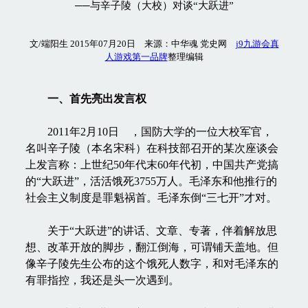
──与辛子陵（大校）对谈“大跃进”
文/端阳生 2015年07月20日 来源：中华魂 党史网
j9九游会真
人游戏第一品牌
整理编辑
一、首先亮出发言权
2011年2月10日 ，国防大学的一位大校军官，
名叫辛子陵（本名宋科）在科技部召开的某次座谈会
上发言称：上世纪50年代末60年代初，中国共产党搞
的“大跃进”，活活饿死3755万人。毛泽东和他推行的
社会主义制度是罪魁祸首。毛泽东倒“三七开”才对。
关于“大跃进”的讲话、文章、专著，伴着解放思
想、改革开放的脚步，翻江倒海，可谓铺天盖地。但
像辛子陵先生公布的这个饿死人数字，和对毛泽东的
有罪指控，我还是头一次遇到。