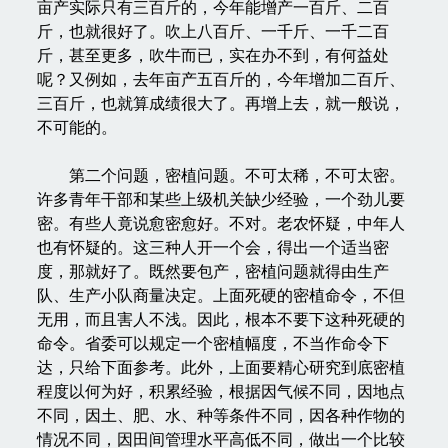
亩产实际只有三百斤的，今年能增产一百斤、二百
斤，也就很好了。吹上八百斤、一千斤、一千二百
斤，甚至更多，吹牛而已，实在办不到，有何益处
呢？又例如，去年亩产五百斤的，今年增加二百斤、
三百斤，也就算成绩很大了。再增上去，就一般说，
不可能的。
第二个问题，密植问题。不可太稀，不可太密。
许多青年干部和某些上级机关缺少经验，一个劲儿要
密。有些人竟说愈密愈好。不对。老农怀疑，中年人
也有怀疑的。这三种人开一个会，得出一个适当密
度，那就好了。既然要包产，密植问题就得由生产
队、生产小队商量决定。上面死硬的密植命令，不但
无用，而且害人不浅。因此，根本不要下这种死硬的
命令。省委可以规定一个密植幅度，不当作命令下
达，只给下面参考。此外，上面要精心研究到底密植
程度以何为好，积累经验，根据因气候不同，因地点
不同，因土、肥、水、种等条件不同，因各种作物的
情况不同，因田间管理水平高低不同，做出一个比较