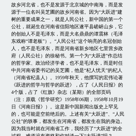
故乡河北省，也不是发源于北京城的中南海，而是发
源于一位名叫吴芝圃的故乡河南省。因为“大跃进”建
树的重要成果之一，就是人民公社，新中国的第一个
公社，就诞生在河南省信阳地区遂平县嵯岈山乡，它
的创始人不是毛泽东，而是大名鼎鼎的谭震林（毛泽
东戏称“谭老板”）。“人民公社”这个响亮的名冠创始
人，也不是毛泽东，而是河南省新乡地区七里营乡政
府（人民公社）的徐秘书。第一个为“大跃进”作总结
的哲学家、政治经济学者，也不是毛泽东，而是时任
中共河南省委书记的吴芝圃，他是“杞人忧天”的杞人
（河南省杞县人）。1959年秋天，他撰写的宏伟论著
《跃进的哲学与哲学的跃进》，占了《人民日报》的
4个版，占了《红旗》杂志（某期）的全部页码
（注：原载《哲学研究》1958年06期，1958年10月19
日《河南日报》）。这是新中国新闻出版史上罕见
的，也可能是空前绝后的。上述有关“大跃进”、“人民
公社”的轶事，都发生在河南省，都发生在我的身边。
因为我当时就在河南省工作，我经历了“大跃进”的全
过程。难道没有资格和你对谈一下“大跃进”吗？