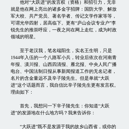
他对“大跃进”的发言权（资格）和招引力，无非
就是他在网上亮出的诸多金字招牌：国防大学、解放
军大校、共产党员、著名学者、传记文学作家等等，
可谓光华四射，居高临下。更有“庐山会议专业户”李
锐先生的推崇呼应，一夜之间在网上走红，成为时政
领域的明星。
至于老汉我，笔名端阳生，实名王生明，只是
1944年入伍的一个八路军小兵，转业后依次在河南青
年报、潢川报、山西四清报、雁北报、中央人民广播
电台、中国法制日报从事新闻报道工作的无名记者，
名片的含金量远不及辛子陵先生。但是单就“大跃
进”这个话题而言，我自信比辛子陵先生更有发言权。
理由如下：
首先，我想问一下辛子陵先生：你知道“大跃
进”的发源地在什么地方吗？我来告诉你：
“大跃进”既不是发源于我的故乡山西省，或你的