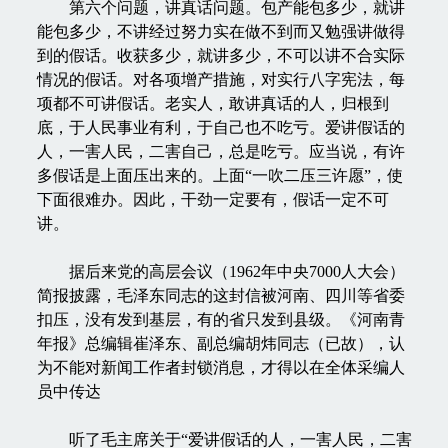
第六个问题，讲真话问题。包产能包多少，就讲
能包多少，不讲经过努力实在做不到而又勉强讲做得
到的假话。收获多少，就讲多少，不可以讲不合实际
情况的假话。对各项增产措施，对实行八字宪法，每
项都不可讲假话。老实人，敢讲真话的人，归根到
底，于人民事业有利，于自己也不吃亏。爱讲假话的
人，一害人民，二害自己，总是吃亏。应当说，有许
多假话是上面压出来的。上面“一吹二压三许愿”，使
下面很难办。因此，干劲一定要有，假话一定不可
讲。
据后来党的高层会议（1962年中央7000人大会）
简报披露，毛泽东同志的这封信被河南、四川等省委
扣压，没有发到基层，有的省只发到县级。《河南青
年报》总编辑崔泽东、副总编胡炜同志（已故），认
为不能对新闻工作者封锁消息，才得以在全体采编人
员中传达
听了毛主席关于“爱讲假话的人，一害人民，二害