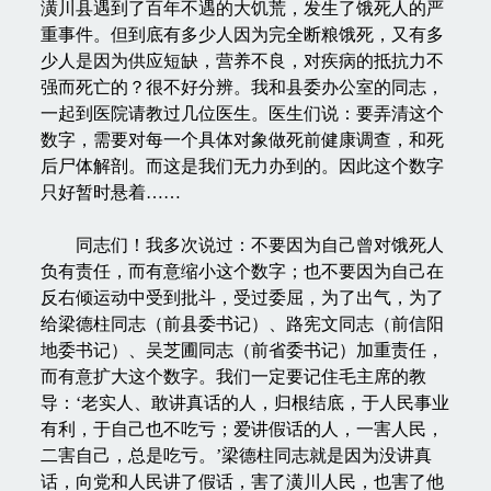
潢川县遇到了百年不遇的大饥荒，发生了饿死人的严
重事件。但到底有多少人因为完全断粮饿死，又有多
少人是因为供应短缺，营养不良，对疾病的抵抗力不
强而死亡的？很不好分辨。我和县委办公室的同志，
一起到医院请教过几位医生。医生们说：要弄清这个
数字，需要对每一个具体对象做死前健康调查，和死
后尸体解剖。而这是我们无力办到的。因此这个数字
只好暂时悬着……
同志们！我多次说过：不要因为自己曾对饿死人
负有责任，而有意缩小这个数字；也不要因为自己在
反右倾运动中受到批斗，受过委屈，为了出气，为了
给梁德柱同志（前县委书记）、路宪文同志（前信阳
地委书记）、吴芝圃同志（前省委书记）加重责任，
而有意扩大这个数字。我们一定要记住毛主席的教
导：‘老实人、敢讲真话的人，归根结底，于人民事业
有利，于自己也不吃亏；爱讲假话的人，一害人民，
二害自己，总是吃亏。’梁德柱同志就是因为没讲真
话，向党和人民讲了假话，害了潢川人民，也害了他