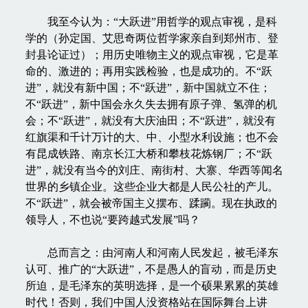
我至今认为：“大跃进”用哲学的观点审视，是科
学的（孙定国、艾思奇两位哲学家亲自到郑州市、登
封县论证过）；用历史唯物主义的观点审视，它是革
命的、激进的；再用实践检验，也是成功的。不“跃
进”，就没有新中国；不“跃进”，新中国就立不住；
不“跃进”，新中国会永久失去拥有原子弹、氢弹的机
会；不“跃进”，就没有大庆油田；不“跃进”，就没有
红旗渠和千计万计的大、中、小型水利设施；也不会
有昆成铁路、南京长江大桥和攀枝花炼钢厂；不“跃
进”，就没有当今的刘庄、南街村、大寨、华西等闻名
世界的乡镇企业。这些企业大都是人民公社的产儿。
不“跃进”，就会被帝国主义摆布、蹂躏。现在执政的
领导人，不也说“要跨越式发展”吗？
总而言之：由河南人和河南人民发起，被毛泽东
认可、推广的“大跃进”，不是愚人的盲动，而是历史
所迫，是毛泽东的英明选择，是一个硕果累累的英雄
时代！否则，我们中国人没资格站在国际舞台上讲