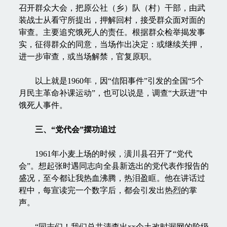
召开群众大会，把原公社（乡）队（村）干部，由武
装战士从看守所提出，押解回村，接受群众面对面的
审查。主要追究饿死人的责任。根据群众检举揭发事
实，征得群众的同意，当场作出决定：或继续关押，
进一步审查，或当场解禁，官复原职。
以上就是1960年，因“信阳事件”引发的全国“5个
月民主革命补课运动”，也可以说是，调查“大跃进”中
饿死人事件。
三、“党代会”摆功追过
1961年小麦上场的时候，潢川县召开了“党代
会”。想起张时遇同志向全县新选出的党代表作报告的
盛况，至今都让我热血沸腾，热泪盈眶。他在讲话过
程中，每宣读完一个数字后，都会引发出热烈的掌
声。
“同志们！我们总共清查出xx个土改时漏网的阶级