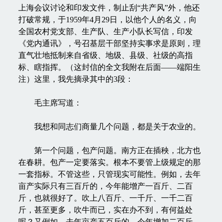
上海会议讨论和印发文件，制止刮“共产风”外，他还
打破常规，于1959年4月29日，以他个人的名义，向
全国农村党支部、生产队、生产小队长写信，印发
《党内通讯》，号召基层干部坚持实事求是原则，理
直气壮地抵制来自省级、地级、县级、社级的高指
标、瞎指挥。（这封信的全文我附在后面——端阳生
注）这里，我先摘录其中的3段：
毛主席写道：
我想和同志们商量几个问题，都是关于农业的。
第一个问题，包产问题。南方正在插秧，北方也
在春耕。包产一定要落实。根本不要管上级规定的那
一套指标。不管这些，只管现实可能性。例如，去年
亩产实际只有三百斤的，今年能增产一百斤、二百
斤，也就很好了。吹上八百斤、一千斤、一千二百
斤，甚至更多，吹牛而已，实在办不到，有何益处
呢？又例如，去年亩产五百斤的，今年增加二百斤、