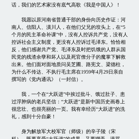
话，我们的艺术家没有底气高歌《我是中国人》！
我愿以原河南省普通干部的身份向历史作证：河
南人、信阳人、潢川人，在他们父兄的坟头上，在“5
个月的民主革命补课”中，没有人控诉共产党，没有人
控诉社会主义制度，更没有人控诉过毛泽东。恰恰相
反，他们感谢共产党、毛泽东及时把饥饿的人群从国
民党的残渣余孽和坏人以及死官僚分子的魔掌下解救
出来。他们面对面地质问吴芝圃、路宪文、梁德柱，
为什么不传达、不执行毛主席在1959年4月29日亲自
撰写的《党内通讯》（一封信）。
我，一个在“大跃进”中挨过批斗、饿过肚子、患
过浮肿病的老兵坚信：“大跃进”是新中国历史画卷上
很悲壮、也很亮丽的一页。我有幸经历“大跃进”的洗
礼，感到十分自豪！
身为解放军大校军官（师级）的辛子陵（宋
科），既要享受“大跃进”的成果，又要嘲弄、漫骂、