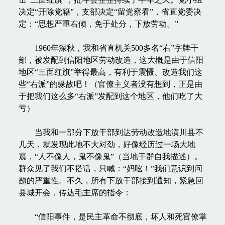
决定“开除党籍”，支部决定“留党察看”，省直党委决
定：“思想严重右倾，免于处分，下放劳动。”
1960年深秋，我和省直机关500多名“右”字牌干
部，被发配到信阳地区劳动改造，这大概是由于信阳
地区“三面红旗”举得最高，有利于震慑、改造我们这
些“右派”的缘故吧！（官僚主义者没有想到，正是由
于把我们这么多“右派”发配到这个地区，他们吃了大
亏）
当我和一部分下放干部到达劳动改造地潢川县不
几天，就发现此地不大对劲，好像经历过一场大地
震，“人不像人，鬼不像鬼”（当地干群自我描述）。
群众见了我们不搭话，只喊：“妈吆！”我们意识到问
题的严重性。不久，所有下放干部接到通知，紧急回
县城开会，传达毛主席的指令：
“信阳事件，是民主革命不彻底，坏人和死官僚掌