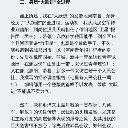
二、身历“大跃进”全过程
如上所述，我在“大跃进”的发源地河南省，亲身
经历了“大跃进”的全过程。运动初，我从武汉空军转
业到信阳，到岗位没几天就担任了信阳地区“卫星”报
告团（团长），带领十几位科学种田能手，到全区18
个县巡回宣讲“放卫星”，也算是个鼓吹手了。不久，
我被调到省城郑州市，以《河南青年报》记者的身
份，先后在豫南固始、商城、新县一带采访过青年试
验田；在豫西伏牛山鲁山一带，采访过青年炼铁厂；
又在豫北源阳、滑县、新乡一带采访过若干个人民公
社。我撰写的经济调查报告《七里营人民公社一周
年》，编辑部用一个整版的篇幅予以发表，鼓吹“大跃
进”不能说不卖力气。
然而，党和毛泽东主席对我的一贯教导，八路
军、解放军的优良传统，没让我的头脑发昏。尤其是
毛主席对党的高层领导表现的浮夸之风，及其潜伏的
巨大危害很不放心，除先后在武昌会议、郑州会议、