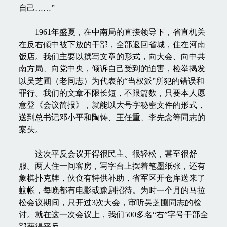
自己……”
1961年盛夏，在中南局的直接领导下，省直机关
在反右倾中被下放的干部，全部返回省城，住在河南
饭店。我们主要以撰写文章的形式，向大会、向中共
南方局、向党中央，倾诉自己受到的迫害，检举揭发
以吴芝圃（老同志）为代表的“当权派”所犯的错误和
罪行。我们的文章不限长短，不限篇数，只要本人愿
意登《会议简报》，就能以大号字秘密文件的形式，
送到总书记邓小平和陶铸、王任重、李先念等同志的
案头。
这次平反会议开得很民主、很轻松，甚至很舒
服。两人住一间客房，写字台上摆着笔墨纸张，还有
象棋扑克牌，伙食有特供补助，省军区开仓库送来了
蚊帐，每晚都有电影或豫剧招待。为时一个月的马拉
松会议期间，只开过3次大会，审听吴芝圃同志的检
讨。就在这一次会议上，我们500多名“右”字号干部全
部获得平反。