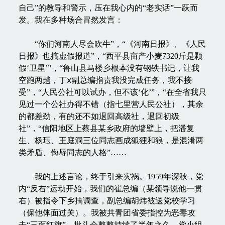
自己”的教导和警示，压在我心内的“老实话”一跃而
发。我在多种场合冒然发言：
“你们河南人尽会吹牛”，“《河南日报》、《人民
日报》也搞虚假报道”，“西平县亩产小麦7320斤是颗
假‘卫星’”，“鲁山县马楼乡根本没有钢铁书记，让我
空跑两趟，丁ⅹ副总编指责我没完成任务，我不接
受”，“人民公社可以试办，但不该‘化’”，“在全省我只
见过一个公社办得不错（指七里营人民公社），其余
的都差劲，有的还不如退回高级社，退回初级
社”，“信阳地区上蔡县某乡政府的墙壁上，把潘复
生、杨珏、王庭洞三位同志画成狐狸和狼，是混淆两
类矛盾、侮辱同志的人格”……
我的上述言论，终于引来灾祸。1959年深秋，党
内“反右”运动开始，我们的崔总编（某领导说他一贯
右）被指令下乡搞调查，副总编胡炜被送党校学习
（保他体面过关）。我被共青团省委指控为恶毒攻
击“三面红旗”，批斗会整整持续了半年之久。党小组