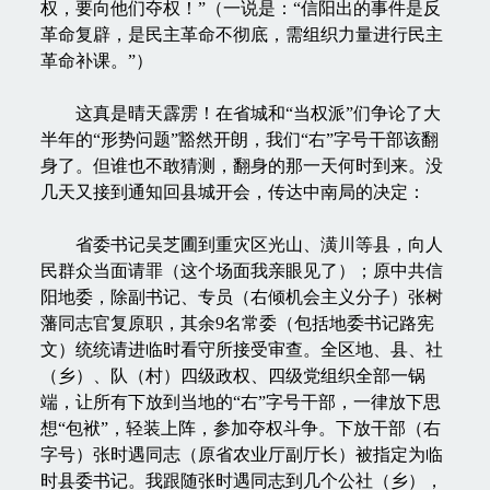
权，要向他们夺权！”（一说是：“信阳出的事件是反
革命复辟，是民主革命不彻底，需组织力量进行民主
革命补课。”）
这真是晴天霹雳！在省城和“当权派”们争论了大
半年的“形势问题”豁然开朗，我们“右”字号干部该翻
身了。但谁也不敢猜测，翻身的那一天何时到来。没
几天又接到通知回县城开会，传达中南局的决定：
省委书记吴芝圃到重灾区光山、潢川等县，向人
民群众当面请罪（这个场面我亲眼见了）；原中共信
阳地委，除副书记、专员（右倾机会主义分子）张树
藩同志官复原职，其余9名常委（包括地委书记路宪
文）统统请进临时看守所接受审查。全区地、县、社
（乡）、队（村）四级政权、四级党组织全部一锅
端，让所有下放到当地的“右”字号干部，一律放下思
想“包袱”，轻装上阵，参加夺权斗争。下放干部（右
字号）张时遇同志（原省农业厅副厅长）被指定为临
时县委书记。我跟随张时遇同志到几个公社（乡），