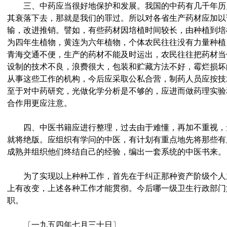
三、中药应当很好地保护和发展。我国的中药有几千年历
其衰落下去，那就是我们的罪过。所以对各省生产药材应加以
输，改进推销。譬如，有些药材因培植时间较长，由种植到培
为四年生植物，黄连为六年植物，个体农民往往没有力量种植
青海交通不便，生产的药材不能及时运出，农民往往把药材当
设制的技术不良，浪费很大，包装和贮藏方法不好，霉烂损坏
从事这些工作的机构，今后应采取公私合营，制药人员应按技
至于对中药研究，光做化学分析是不够的，应进而做药理实验
合作用更应注意。
四、中医书籍应进行整理，过去由于难懂，再加不重视，
就将绝版。应组织有学问的中医，有计划有重点地先将那些有
成熟并组织他们终结自己的经验，编出一套系统的中医书来。
为了实现以上种种工作，首先在于纠正那种资产阶级个人
上有改变，上述各种工作才能贯彻。今后哪一级卫生行政部门
职。
〔一九五四年七月三十日〕