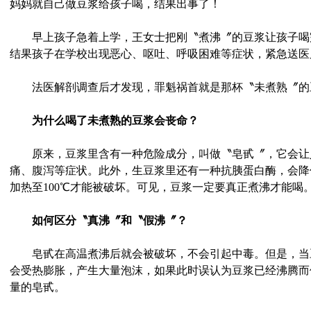
妈妈就自己做豆浆给孩子喝，结果出事了！
早上孩子急着上学，王女士把刚〝煮沸〞的豆浆让孩子喝
结果孩子在学校出现恶心、呕吐、呼吸困难等症状，紧急送医
法医解剖调查后才发现，罪魁祸首就是那杯〝未煮熟〞的
为什么喝了未煮熟的豆浆会丧命？
原来，豆浆里含有一种危险成分，叫做〝皂甙〞，它会让
痛、腹泻等症状。此外，生豆浆里还有一种抗胰蛋白酶，会降
加热至100℃才能被破坏。可见，豆浆一定要真正煮沸才能喝
如何区分〝真沸〞和〝假沸〞？
皂甙在高温煮沸后就会被破坏，不会引起中毒。但是，当豆浆
会受热膨胀，产生大量泡沫，如果此时误认为豆浆已经沸腾而
量的皂甙。