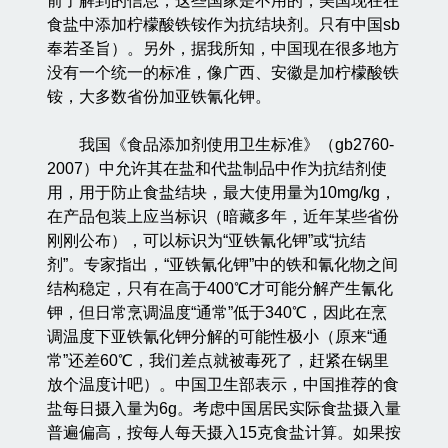
前了解到的信息，这些国家是不用的，美国现在在
食盐中添加柠檬酸铁铵作为抗结块剂。只有中国sb
奉若圣旨）。另外，据我所知，中国现在很多地方
没有一个统一的标准，像广西、安徽是加柠檬酸铁
铵，大多数省份加亚铁氰化钾。
我国《食品添加剂使用卫生标准》（gb2760-
2007）中允许其在盐和代盐制品中作为抗结剂使
用，用于防止食盐结块，最大使用量为10mg/kg，
在产品包装上应当标识（暗藏多年，近年某些省份
刚刚公布），可以标识为“亚铁氰化钾”或“抗结
剂”。专家指出，“亚铁氰化钾”中的铁和氰化物之间
结构稳定，只有在高于400℃才可能分解产生氰化
钾，但日常烹调温度“通常”低于340℃，因此在烹
调温度下亚铁氰化钾分解的可能性极小（原来“通
常”还差60℃，我们差点就被毒死了，赶紧在锅里
放个温度计吧）。中国卫生部表示，中国推荐的食
盐每日摄入量为6g。考虑中国居民实际食盐摄入量
普遍偏高，按每人每天摄入15克食盐计算。如果按