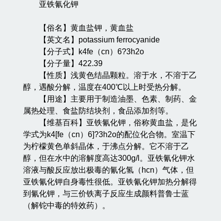
亚铁氰化钾
【俗名】黄血盐钾，黄血盐
【英文名】potassium ferrocyanide
【分子式】k4fe（cn）6?3h2o
【分子量】422.39
【性质】浅黄色结晶颗粒。溶于水，不溶于乙
醇，遇酸分解，温度在400℃以上时受热分解。
【用途】主要用于制造油墨、色素、制药、金
属热处理、食盐防结块剂，食品添加剂等。
【维基百科】亚铁氰化钾，俗称黄血盐，是化
学式为k4[fe（cn）6]?3h2o的配位化合物。室温下
为柠檬黄色单斜晶体，于沸点分解。它不溶于乙
醇，但在水中的溶解度高达300g/l。亚铁氰化钾水
溶液与酸反应放出极毒的氰化氢（hcn）气体，但
亚铁氰化钾自身毒性很低。亚铁氰化钾加热分解得
到氰化钾，与三价铁离子反应生成颜料普鲁士蓝
（解铊中毒的特效药）。