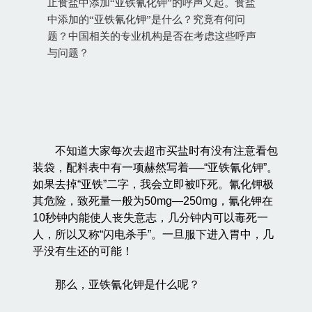
止食盐中添加“亚铁氰化钾”的呼声又起。食盐
中添加的“亚铁氰化钾”是什么？究竟有何问
题？中国相关的专业机构是否在考虑这些呼声
与问题？
不知道大家每次去超市买盐时有没有注意看包
装袋，配料表中有一项赫然写着──“亚铁氰化钾”。
如果去掉“亚铁”二字，我会立即被吓死。氰化钾极
其危险，致死量一般为50mg—250mg，氰化钾在
10秒钟内能使人丧失意志，几分钟内可以毒死一
人，所以又称“闪电杀手”。一旦服下进入胃中，几
乎没有生还的可能！
那么，亚铁氰化钾是什么呢？