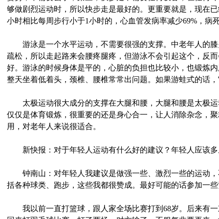
够做剧烈运动时，所以快步走是最好的。更重要就是，现在已
小时相比每周步行小于1小时的，心血管发病率减少69%，病死
游泳是一个水平运动，不需要很强的支撑。中老年人的膝
疏松，所以走起路来会腰疼腿疼，但游泳不会引起这个，反而
好。游泳的时候身体是平的，心脏的负担也比较小，也锻炼内
整天坐着低着头，颈椎、腰椎常常出问题。如果游蛙式的话，
太极运动很大成分的支撑在大腿和腰，大腿和腰是太极运
仅仅是体育锻炼，很重要的还是身心合一，让人消除杂念，聚
用，对老年人来说很适合。
新快报：对于年轻人运动有什么好的建议？年轻人应该多
钟南山：对年轻人我建议是做强一些、激烈一些的运动，
括各种球类、跑步，这些我都很赞成。最好可能的话参加一些
我以前一直打篮球，跟人家全场比赛打到68岁。后来有一