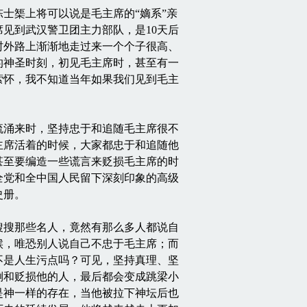
榘上将可以说是毛主席的“嫡系”亲
席见到武汉警卫团主力部队，是10天后
村外路上渐渐地走过来一个个子很高、
的神圣时刻，初见毛主席时，甚至有一
萦怀，我不知道当年如果我们见到毛主
涌来时，坚持忠于和追随毛主席很不
主席活着的时候，大家都忠于和追随他
甚至要编造一些谎言来贬损毛主席的时
全党和全中国人民留下深刻印象的高级
史册。
搜那些名人，竟然有那么多人都说自
候，唯恐别人说自己不忠于毛主席；而
不是人生污点吗？可见，坚持真理、坚
倒和贬损他的人，最后都会变成跳梁小
是神一样的存在，当他被拉下神坛后也