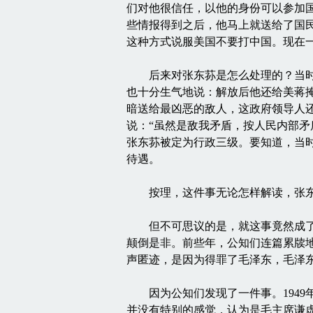
们对他很信任，以他的身份可以参加
些情报得到之后，他马上就送给了国
这种方式说服美国不要打中国。现在
后来对张东荪是怎么处理的？当时民
也十分生气地说：解放后他还给美蒋
暗送给最凶恶的敌人，这政府领导人
说：“虽然是敌我矛盾，按人民内部矛盾
张东荪被定为行政三级。要知道，当时
待遇。
按理，这件事无论怎样解读，张东荪
但不可思议的是，就这事竟然成了公
颠倒是非。前些年，公知们连篇累牍
声匿迹，是因为得罪了毛泽东，毛泽
因为公知们发现了一件事。1949
并没有特别的感觉，认为是毛主席谦