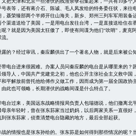
，又把天津和北京一些潜伏的残渣余孽召集起来，一共有10多个
号表等，还有蒋介石、陈诚、毛人凤发给的特务委任状，来往电
入朝，聂荣臻部两个半师开往山海关，新乡、郑州三列车军用装备
两个渠道送给了美国，一是用电台发往台湾，一是直接送给住在
及呢？就是因为美国太狂傲了，即使有间谍为他们“吹哨”，麦克
尿流。
的？经过审讯，秦应麟供出了一个著名人物，就是后来被公知
电台进来很困难。办案人员问秦应麟的电台是从哪里来的？因
派领导人，中国共产党建党之初，他也公开主张社会主义救中国
平和平解放前曾托他给傅作义做工作，因而成为第一届全国政协
。由此也可领略，长期潜伏的战略间谍是什么特点了。
台过来，美国远东战略情报局负责人包瑞德说，他们撤离北平
麟母亲年轻时，曾在张东荪家当过奶妈，以后两家关系一直很好
机到张东荪家，侦查清楚电台隐藏的地方，最后全部起获。
的情报也是张东孙给的。张东荪是如何得到那些情况的呢？当