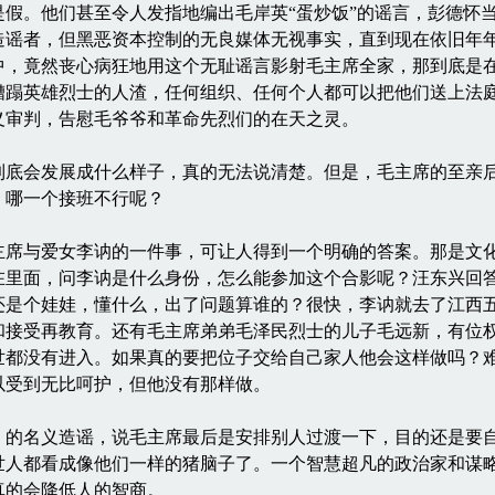
是假。他们甚至令人发指地编出毛岸英“蛋炒饭”的谣言，彭德怀
造谣者，但黑恶资本控制的无良媒体无视事实，直到现在依旧年
中，竟然丧心病狂地用这个无耻谣言影射毛主席全家，那到底是
糟蹋英雄烈士的人渣，任何组织、任何个人都可以把他们送上法
义审判，告慰毛爷爷和革命先烈们的在天之灵。
会发展成什么样子，真的无法说清楚。但是，毛主席的至亲后
，哪一个接班不行呢？
与爱女李讷的一件事，可让人得到一个明确的答案。那是文化革
在里面，问李讷是什么身份，怎么能参加这个合影呢？汪东兴回
还是个娃娃，懂什么，出了问题算谁的？很快，李讷就去了江西
和接受再教育。还有毛主席弟弟毛泽民烈士的儿子毛远新，有位
世都没有进入。如果真的要把位子交给自己家人他会这样做吗？
以受到无比呵护，但他没有那样做。
名义造谣，说毛主席最后是安排别人过渡一下，目的还是要自
世人都看成像他们一样的猪脑子了。一个智慧超凡的政治家和谋
真的会降低人的智商。