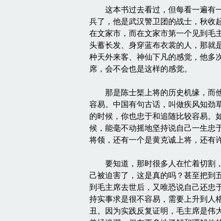
这本书过去看过，但每看一遍有一遍
兵了，他是武汉警卫团的战士，秋收起
在文家市，而在文家市第一个见到毛
头蓄长发、身穿蓝布衣裳的人，那就
种天外来客、神仙下凡的感觉，他多
席，会不会也是这样的感觉。
那是陈士榘上将的历史机缘，而他最
容易。中国有句古话，叫做疾风知劲
的时候，你也忠于和追随比较容易。
候，能毫不动摇地坚持说自己一生忠
将领，还有一个是黄克诚上将，还有
要知道，那时很多人在忙着切割，说
己被迫害了，这是真的吗？甚至把到
到毛主席去世后，又唯恐说自己还忠
持实事求是很不容易，需要上升到人
丑。因为实践反复证明，毛主席是伟