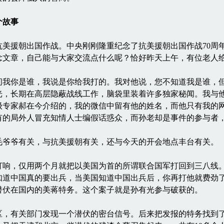
个故事
援朝出国作战。中央刚刚隆重纪念了抗美援朝出国作战70周
念文章，自己能与大家交流点什么呢？恰好昨天上午，有位老人
你是谁，我说是你给我打的。我对他说，您不知道我是谁，但
，长期在高层隐蔽战线工作，脑袋里装着许多独家秘闻。我与他
级专家郝在今介绍的，我的微信中留有他的姓名，而他只有我的
有的局外人冒充知情人士编假话惑众，而孙老却是事件的参与者
爷爷有关，与抗美援朝有关，还与今天的开会地点丰台有关。
争打响，仅用两个月就把以美国为首的所谓联合国军打回到三八线
知道中国真的要出兵，当美国知道中国出兵后，你再打他就费劲
潜伏在国内的美蒋特务。这个案子就是孙有光参与破获的。
区，有关部门发现一个潜伏的密台信号。后来把发报的特务找到