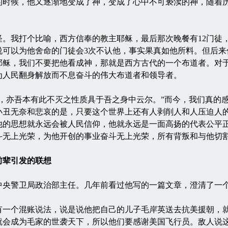
的时候，他又逐渐地变成了神，变成了心中不可亵渎的神，随着
我打个比喻，西方信奉的教主耶稣，最后那次晚餐有12门徒，
说可以为他舍命的门徒会3次不认他，事实果真如他所料。但后来
耶稣，我们不要把他看成神，那就是西方古代的一个布道者。对
为人民翻身解放而不息奋斗的伟大布道者和领导者。
亦吾本有此不灭之性质具于吾之身中云尔。”而今，我们真的感
小丑无奈和悲哀的是，只要这个世界上还有人剥削人和人压迫人
他的思想就永远会被人民信仰，他就永远是一面高扬的代表公平
斗无上光荣，为他开创的事业奋斗无上光荣，所有背叛和与他切
前辈引发的联想
警卫局政治部主任。几年前看过他写的一篇文章，澄清了一个
个混账说法，说是说他把自己的儿子毛岸英送去抗美援朝，就
就会成为毛家的世袭天下，所以他们要感谢美国飞行员。敌人说