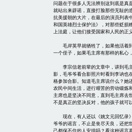
问题在于很多人无法辨别这到底是真
就站出来辟谣，直接打脸那些无耻的
抗美援朝的大片，在最后的演员列表
和国英雄烈士保护法》，对那些贬损
上法庭，让他们接受国家和人民的正
毛岸英早就牺牲了，如果他活着到底
一个侄子，如果毛主席有那样的私心
李宗信老前辈的文章中，讲到毛主席
影，毛爷爷看合影照片时看到李讷也
格参加合影。知道毛主席说什么？她
农民中间生活，进行艰苦的劳动锻炼
主席也是坚决不同意，直到毛主席去
不是真正的坚决反对，他的孩子就可
现在，有人还以《姚文元回忆录》的
爷爷的谣言，不止是丧尽天良，还把
己都保不住的人安排吗？看这种谣言