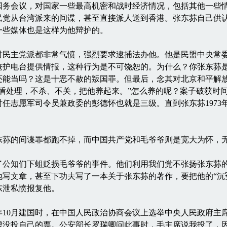
国务会议，对国家一些最高机密和战时经济情况，包括其他一些
民党从台湾派来的间谍，甚至直接派人送到香港。张东荪自己供
一些媒体也是这样为他辩护的。
主党派都非常气愤，强烈要求逮捕法办他。他是民盟中央常委
掩护电台提供情报，这种行为是不可饶恕的。为什么？你张东荪
还能当吗？这是十恶不赦的叛国罪。但最后，念其对北京和平解
处理，不杀、不关，把他养起来。”怎么养的呢？案子破获时间是1
任志愿军司令员兼政委的彭德怀也就是三级。直到张东荪1973
的间谍罪都跑不掉，而中国共产党和毛爷爷则是宽大为怀，
知们下蛆贬损毛爷爷的事件。他们利用我们党不张扬张东荪的
地写文章，甚至下功夫写了一本关于张东荪的著作，要把他的“沉
东泄私愤报复他。
年10月建国时，在中国人民政治协商会议上选举中央人民政府主
虚没投自己的票。公安部长罗瑞卿问此事时，毛主席说我投了，