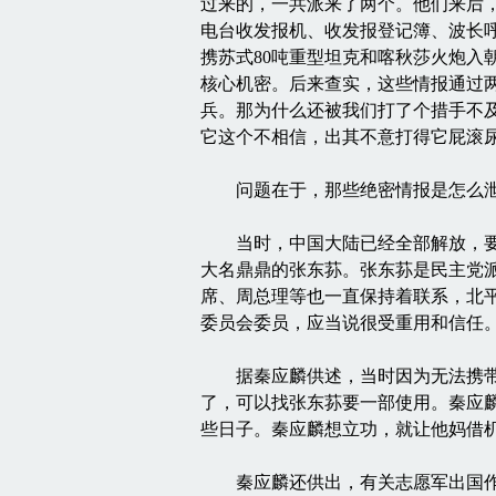
过来的，一共派来了两个。他们来后
电台收发报机、收发报登记簿、波长呼
携苏式80吨重型坦克和喀秋莎火炮
核心机密。后来查实，这些情报通过
兵。那为什么还被我们打了个措手不
它这个不相信，出其不意打得它屁滚
问题在于，那些绝密情报是怎么泄露
当时，中国大陆已经全部解放，要带
大名鼎鼎的张东荪。张东荪是民主党
席、周总理等也一直保持着联系，北
委员会委员，应当说很受重用和信任
据秦应麟供述，当时因为无法携带电
了，可以找张东荪要一部使用。秦应
些日子。秦应麟想立功，就让他妈借
秦应麟还供出，有关志愿军出国作战