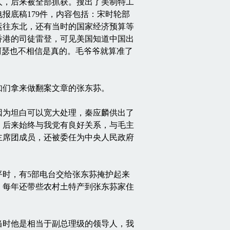
人，后来被全部抓获。搜出了美制特工
报底稿179件，内容包括：宋时轮部
运往东北，还有当时的国家经济预算等
香港的司徒雷登，可见美国知道中国出
阿瑟也不相信是真的。毛爷爷就算准了
们拿来做翻案文章的张东荪。
为坦白可以宽大处理，秦应麟供出了
，后来始终与我党有良好关系，与毛主
主席团成员，还被委任为中央人民政府
时，有5部电台交给张东荪掩护起来
，每年还带些农村土特产到张东荪家住
时他是相当于副总理级的领导人，我