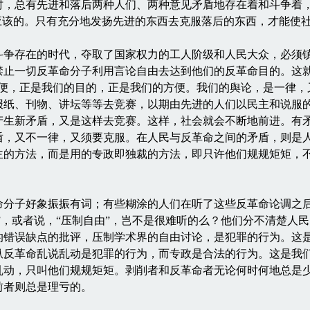
时，总有先进和落后两种人们、两种意见矛盾地存在着和斗争着
应该的。只有充分地发扬先进的东西去克服落后的东西，才能使
存在的时代，夺取了国家权力的工人阶级和人民大众，必须镇
禁止一切反革命分子利用言论自由去达到他们的反革命目的。这就
方便，正是我们的目的，正是我们的方便。我们的舆论，是一律，
报纸、刊物、讲坛等等去竞赛，以期由先进的人们以民主和说服
产生新矛盾，又是这样去竞赛。这样，社会就会不断地前进。有
盾，又不一律，又须要克服。在人民与反革命之间的矛盾，则是
主的方法，而是用的专政即独裁的方法，即只许他们规规矩矩，
子好象振振有词；有些糊涂的人们在听了这些反革命论调之后
论”，或者说，“压制自由”，岂不是很难听的么？他们分不清楚人
的错误缺点的批评，压制学术界的自由讨论，是犯罪的行为。这
纵反革命乱说乱动是犯罪的行为，而专政是合法的行为。这是我
乱动，只叫他们规规矩矩。剥削者和反革命者无论何时何地总是
前者则总是理亏的。