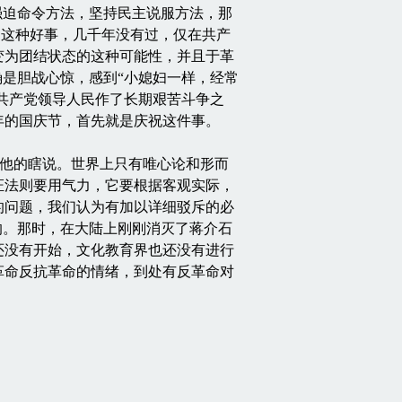
迫命令方法，坚持民主说服方法，那
。这种好事，几千年没有过，仅在共产
变为团结状态的这种可能性，并且于革
确是胆战心惊，感到“小媳妇一样，经常
在共产党领导人民作了长期艰苦斗争之
年的国庆节，首先就是庆祝这件事。
是他的瞎说。世界上只有唯心论和形而
证法则要用气力，它要根据客观实际，
的问题，我们认为有加以详细驳斥的必
的。那时，在大陆上刚刚消灭了蒋介石
还没有开始，文化教育界也还没有进行
革命反抗革命的情绪，到处有反革命对