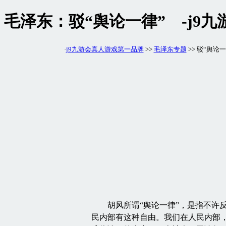
毛泽东：驳“舆论一律” -j9
·
j9九游会真人游戏第一品牌
>>
毛泽东专题
>> 驳“舆论一
胡风所谓“舆论一律”，是指不许反
民内部有这种自由。我们在人民内部