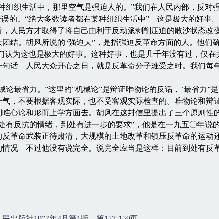
组织生活中，那里空气是强迫人的。”我们在人民内部，反对强
错误的。“绝大多数读者都在某种组织生活中”，这是极大的好事
后，人民方才取得了将自己由利于反动派剥削压迫的散沙状态改
团结。胡风所说的“强迫人”，是指强迫反革命方面的人。他们
我们认为这也是极大的好事。这种好事，也是几千年没有过，仅
一句话，人民大众开心之日，就是反革命分子难受之时。我们每
最省力。”这里的“机械论”是辩证唯物论的反话，“最省力”
一气，不要根据客观实际，也不受客观实际检查的。唯物论和辩
到唯心论和形而上学方面去。胡风在这封信里提出了三个原则性
到处有反抗的情绪，到处有进一步的要求”，他是在一九五〇年说
的反革命武装正待肃清，大规模的土地改革和镇压反革命的运动
的情况，不过他没有说完全。说完全应当是这样：目前到处有反
。
社1977年4月第1版，第157-159页。