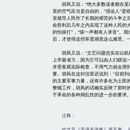
胡风又说：“绝大多数读者都在某种
里的空气应当是自由的，“强迫人”是
党领导人民作了长期的艰苦的斗争之
命胜利后几年之内实现了这种人民的大
的怕挨打”，“咳一声都有人录音”。
后，才使得这些坏蛋感觉这么难受。
胡风又说：“文艺问题也实在以机械论
上学最省力，因为它可以由人们瞎说
并受客观实际检查，不用气力就会滑
要。胡风在这封信里还说到：“目前
的主要军事力量，还有许多化为土匪
整顿工作，胡风的话确实反映了那时
于革命的各种捣乱性的进一步的要求
注释：
此文见《毛泽东选集》第五卷，人民出版