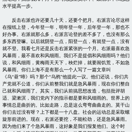
水平提高一步。
反击右派也许还要几十天，还要个把月。右派言论尽这样
在报纸上登，今年登一年，明年登一年，后年登一年，那也不
好办事。右派就那么多，右派言论登的差不多了，也没有那么
多东西登嘛。以后就阴登一点，阳登一点，有就登一点，没有
就不登。我看七月还是反击右派紧张的一个月。右派最喜欢急
风暴雨，最不喜欢和风细雨。我们不是提倡和风细雨吗？他们
说，和风细雨，黄梅雨天天下，秧烂掉，就要闹饥荒，不如急
风暴雨。你们上海不是有那么一个人写了一篇文章叫
《乌“昼”啼》吗？那个“乌鸦”他提此一议。他们还说，你们共
产党就不公道，你们从前整我们就是急风暴雨，现在你们整自
己就和风细雨了。其实，我们从前搞思想改造，包括批评胡
适、梁漱溟，我们党内下的指示都是要和风细雨的。世界上的
事情总是曲折的。比如走路，总是这么弯弯曲曲走的。莫干山
你们去过没有呀？上下都是一十八盘。社会的运动总是采取螺
旋形前进的。现在，右派还要挖，不能松劲，还是急风暴雨。
因为他们来了个急风暴雨，这好象是我们报复他们。这个时