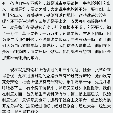
有一条他们特别不听的，就是说毒草要锄掉。牛鬼蛇神让它出
来，然后展览，展览之后，大家说牛鬼蛇神不好，要打倒。毒
草让它出来，然后锄掉，锄倒可以作肥料。这些话讲过没有
呢？还不是讲过吗？毒草还是要出来。农民每年都跟那些草
讲，就是每年都要锄它几次，那个草根本不听，它还要长。锄
了一万年，草还要长，一万万年，还是要长。右派不怕锄，因
为我讲话那个时候，不过是讲要锄草，并没有动手锄；而且他
们认为自己并非毒草，是香花，我们这些人是毒草，他们并不
是应当锄掉的，而要把我们锄掉。他们就没有想到，他们正是
那些应当锄掉的东西。
现在就是辩论我上边讲过的那三个问题。社会主义革命来
得急促，党在过渡时期的总路线没有经过充分辩论，党内没有
充分辩论，社会上也没有充分辩论。象牛吃草一样，先是呼噜
呼噜吞下去，有个袋子装起来，然后又回过头来慢慢嚼。我们
在制度方面，首先是生产资料所有制，第二是上层建筑，政治
制度也好，意识形态也好，进行了社会主义革命，但是没有展
开充分辩论。这回经过报纸，经过座谈会，经过大会，经过大
字报，就是展开辩论。