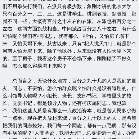
们不用拳头打我们。右派只有极少数，象刚才讲的北京大学，
只有百分之一、二、三。这是讲学生。讲到教授、副教授，那
就不同一些，大概有百分之十左右的右派。左派也有百分之十
左右。这两方面旗鼓相当。中间派占百分之八十左右。有什么
可怕呢？我们有些同志， 就有那么一些怕， 又怕房子塌下
来，又怕天塌下来。从古以来，只有“杞人忧天”[1]，就是那个
河南人怕天塌下来。除了他以外，从来就没有人怕天塌下来
的。至于房子，我看这个房子不会塌下来，刚刚砌了不好久
嘛，怎么那么容易塌下来呢？
总而言之，无论什么地方，百分之九十几的人是我们的朋
友、同志，不要怕。怎么怕群众呢？怕群众是没有道理的。什
么叫领导人物呢？小组长、班长、支部书记、学校里头的校
长、党委书记，都是领导人物，还有柯庆施同志，我也算一
个。我们这些人总是有那么一点政治资本，就是替人民多少做
了一点事。现在把火放起来烧，百分之九十以上的人，是希望
把我们的同志烧好。我们每一个同志，都有一点毛病，那有没
有毛病的呢？“人非圣贤，孰能无过”，总要讲错一点话，办错