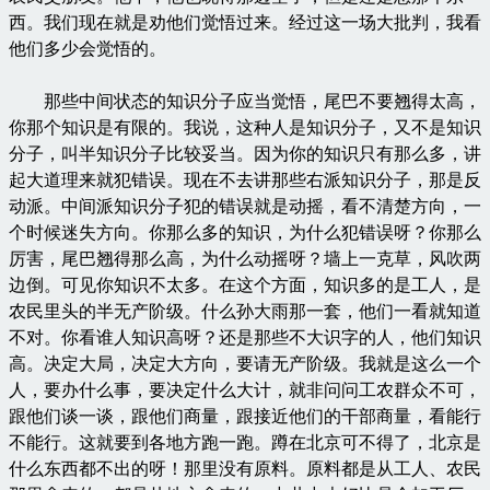
西。我们现在就是劝他们觉悟过来。经过这一场大批判，我看
他们多少会觉悟的。
那些中间状态的知识分子应当觉悟，尾巴不要翘得太高，
你那个知识是有限的。我说，这种人是知识分子，又不是知识
分子，叫半知识分子比较妥当。因为你的知识只有那么多，讲
起大道理来就犯错误。现在不去讲那些右派知识分子，那是反
动派。中间派知识分子犯的错误就是动摇，看不清楚方向，一
个时候迷失方向。你那么多的知识，为什么犯错误呀？你那么
厉害，尾巴翘得那么高，为什么动摇呀？墙上一克草，风吹两
边倒。可见你知识不太多。在这个方面，知识多的是工人，是
农民里头的半无产阶级。什么孙大雨那一套，他们一看就知道
不对。你看谁人知识高呀？还是那些不大识字的人，他们知识
高。决定大局，决定大方向，要请无产阶级。我就是这么一个
人，要办什么事，要决定什么大计，就非问问工农群众不可，
跟他们谈一谈，跟他们商量，跟接近他们的干部商量，看能行
不能行。这就要到各地方跑一跑。蹲在北京可不得了，北京是
什么东西都不出的呀！那里没有原料。原料都是从工人、农民