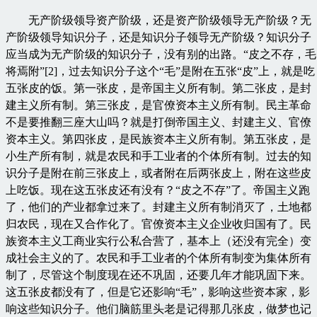
无产阶级领导资产阶级，还是资产阶级领导无产阶级？无
产阶级领导知识分子，还是知识分子领导无产阶级？知识分子
应当成为无产阶级的知识分子，没有别的出路。“皮之不存，毛
将焉附”[2]，过去知识分子这个“毛”是附在五张“皮”上，就是吃
五张皮的饭。第一张皮，是帝国主义所有制。第二张皮，是封
建主义所有制。第三张皮，是官僚资本主义所有制。民主革命
不是要推翻三座大山吗？就是打倒帝国主义、封建主义、官僚
资本主义。第四张皮，是民族资本主义所有制。第五张皮，是
小生产所有制，就是农民和手工业者的个体所有制。过去的知
识分子是附在前三张皮上，或者附在后两张皮上，附在这些皮
上吃饭。现在这五张皮还有没有？“皮之不存”了。帝国主义跑
了，他们的产业都拿过来了。封建主义所有制消灭了，土地都
归农民，现在又合作化了。官僚资本主义企业收归国有了。民
族资本主义工商业实行公私合营了，基本上（还没有完全）变
成社会主义的了。农民和手工业者的个体所有制变为集体所有
制了，尽管这个制度现在还不巩固，还要几年才能巩固下来。
这五张皮都没有了，但是它还影响“毛”，影响这些资本家，影
响这些知识分子。他们脑筋里头老是记得那几张皮，做梦也记