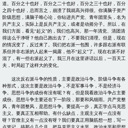
道。百分之十也好，百分之二十也好，百分之三十也好，百分
之四十也好，总而言之，崩溃了我就高兴得很。你满脑子资产
阶级思想，满脑子唯心论，你钻进共产党、青年团里头，名为
共产主义，实际上是反共产主义，或者是动摇分子。所以，在
我们方面，看见“起义”的，我们也高兴。那一年清党、清团清
得这么干净呀？他自己跑出去了，不要我们清理。但是，现在
的情况变了，反过来了。我们把右派一包围，许多跟右派有联
系但并非右派的人起来一揭露，他不“起义”了。现在右派不好
混了，有一些右派起义了。我三月在这里讲话以后，一百天工
夫，时局起了这样大的变化。
这次反右派斗争的性质，主要是政治斗争。阶级斗争有各
种形式，这次主要是政治斗争，不是军事斗争，不是经济斗
争。思想斗争的成份有没有呢？有，但是我看政治斗争占主要
成份。思想斗争主要还在下一阶段，那要和风细雨。共产党整
风，青年团整风，是思想斗争。要提高一步，真正学点马克思
主义。要真正互相帮助。有什么缺点，主观主义有一点没有
呀？官僚主义有一点没有呀？我们要真正用脑筋想一想，写一
点笔记，搞那么几个月，把马克思主义水平、政治水平和思想