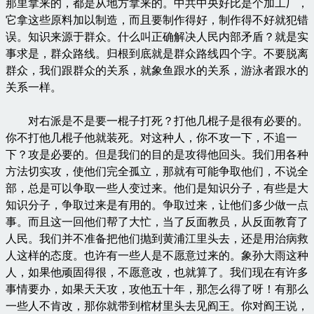
那里拿来的，都是从地方拿来的。中共中央好比是个加工厂，
它拿这些原料加以制造，而且要制作得好，制作得不好就犯错
误。知识来源于群众。什么叫正确解决人民内部矛盾？就是实
事求是，群众路线。归根到底就是群众路线四个字。不要脱离
群众，我们跟群众的关系，就象鱼跟水的关系，游泳者跟水的
关系一样。
对右派是不是要一棍子打死？打他几棍子是很有必要的。
你不打他几棍子他就装死。对这种人，你不攻一下，不追一
下？攻是必要的。但是我们的目的是攻得他回头。我们用各种
方法切实攻，使他们完全孤立，那就有可能争取他们，不说全
部，总是可以争取一些人变过来。他们是知识分子，有些是大
知识分子，争取过来是有用的。争取过来，让他们多少做一点
事。而且这一回他们帮了大忙，当了反面教员，从反面教育了
人民。我们并不准备把他们抛到黄浦江里头去，还是用治病救
人这样的态度。也许有一些人是不愿意过来的。象孙大雨这种
人，如果他顽固得很，不愿意改，也就算了。我们现在有许多
事情要办，如果天天攻，攻他五十年，那怎么得了呀！有那么
一些人不肯改，那你就带到棺材里头去见阎王。你对阎王说，