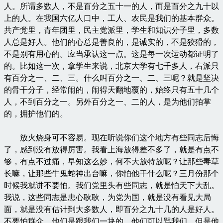
人。所谓多数人，不是百分之五十一的人，而是百分之九十以
上的人。在我国六亿人口中，工人、农民是我们的基本群众。
共产党里，青年团里，民主党派里，学生和知识分子里，多数
人总是好人。他们的心总是善良的，是诚实的，不是狡猾的，
不是别有用心的。应当承认这一点。这是每一次运动都证明了
的。比如这一次，拿学生来说，北京大学有七千多人，右派只
有百分之一、二、三。什么叫百分之一、二、三呢？就是坚决
的骨干分子，经常闹的，闹得天翻地覆的，始终只有五十几个
人，不到百分之一。另外百分之一、二的人，是为他们拍掌
的，拥护他们的。
放火烧身可不容易。现在听说你们这个地方有些同志后悔
了，感到没有放得厉害。我看上海放得差不多了，就是有点不
够，有点不过痛，早知这么妙，何不大放特放呢？让那些毒草
长嘛，让那些牛鬼蛇神出台嘛，你怕他干什么呢？三月份那个
时候我就讲不要怕。我们党里头有些同志，就是怕天下大乱。
我说，这些同志是忠心耿耿，为党为国，就是没有看见大局
面，就是没有估计到大多数人，即百分之九十几的人是好人。
不要怕群众，他们是跟我们一块的。他们可以骂我们，但是他