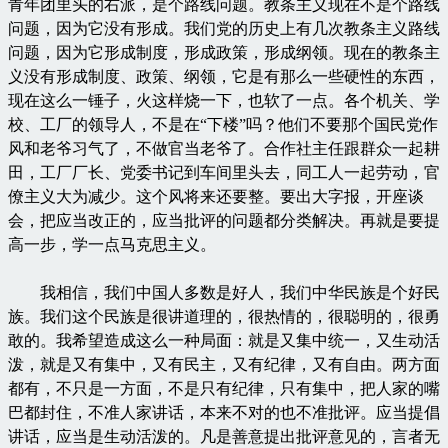
青年团里头的右派，是个路线问题。教条主义现在不是个路线
问题，因为它没有形成。我们党的历史上有几次教条主义路线
问题，因为它形成制度，形成政策，形成纲领。现在的教条主
义没有形成制度、政策、纲领，它是有那么一些硬性的东西，
现在这么一锤子，火这样烧一下，也软了一点。各个机关、学
校、工厂的领导人，不是在“下楼”吗？他们不要那个国民党作
风和老爷习气了，不做官当老爷了。合作社主任跟群众一起耕
田，工厂厂长、党委书记到车间里头去，同工人一起劳动，官
僚主义大为减少。这个风将来还要整。要出大字报，开座谈
会，把应当改正的，应当批评的问题都分类解决。再就是要提
高一步，学一点马克思主义。
我相信，我们中国人多数是好人，我们中华民族是个好民
族。我们这个民族是很讲道理的，很热情的，很聪明的，很勇
敢的。我希望造成这么一种局面：就是又集中统一，又生动活
泼，就是又有集中，又有民主，又有纪律，又有自由。两方面
都有，不只是一方面，不是只有纪律，只有集中，把人家的嘴
巴都封住，不准人家讲话，本来不对的也不准批评。应当提倡
讲话，应当是生动活泼的。凡是善意提出批评意见的，言者无