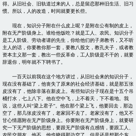
得。从旧社会、旧轨道过来的人，总是留恋那种旧生活、旧习
惯。所以，人的改造，时间就要更长些。
现在，知识分子附在什么皮上呢？是附在公有制的皮上，
附在无产阶级身上。谁给他饭吃？就是工人、农民。知识分子
是工人阶级、劳动者请的先生，你给他们的子弟教书，又不听
主人的话，你要教你那一套，要教八股文，教孔夫子，或者教
资本主义那一套，教出一些反革命，工人阶级是不干的，就要
辞退你，明年就不下聘书了。
一百天以前我在这个地方讲过，从旧社会来的知识分子，
现在没有基础了，他丧失了原来的社会经济基础，就是那五张
皮没有了，他除非落在新皮上。有些知识分子现在是十五个吊
桶打水，七上八下。他在空中飞，上不着天，下不着地。我
说，这些人叫“梁上君子”。他在那个梁上飞，他要回去，那边
空了，那几张皮没有了，老家回不去了。老家没有了，他又不
甘心情愿附在无产阶级身上。你要附在无产阶级身上，就要研
究一下无产阶级的思想，要跟无产阶级有点感情，要跟工人、
农民交朋友。他不，他也晓得那边空了，但是还是想那个东