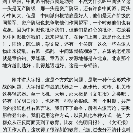
到了经验。中间派的特点就是动摇，不然为什么叫中间派？这
一头是无产阶级，那一头是资产阶级，还有许多中间派，两头
小中间大。但是，中间派归根结底是好人，他们是无产阶级的
同盟军。资产阶级也想争取他们作同盟军，一个时候他们也有
点象。因为中间派也批评我们，但他们是好心的批评。右派看
见中间派批评我们，就来捣乱了。在你们上海，就是什么王造
时，陆治，陈仁炳，彭文应，还有一个吴茵，这么一些右派人
物出来捣乱。右派一捣乱，中间派就搞糊涂了。右派的老祖宗
就是章伯钧、罗隆基、章乃器，发源地都是在北京。北京那个
地方越乱越好，乱得越透越好。这是一条经验。
刚才讲大字报，这是个方式的问题，是取一种什么形式作
战的问题。大字报是作战的武器之一，象步枪、短枪、机关枪
这类轻武器。至于飞机、大炮，那大概是《文汇报》之类吧，
还有《光明日报》，也还有一些别的报纸。有一个时期，共产
党的报纸也登右派言论。我们下了命令，所有右派言论，要照
原样登出来。我们运用这种方式，以及其他各种方式，使广大
群众从正反两面受到了教育。比如《光明日报》、《文汇报》
的工作人员，这次得了很深刻的教育。他们过去分不清什么叫