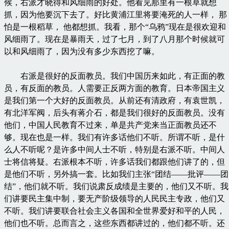
候，右派才晓得和风细雨的好处。他看见那里有一根草就想
抓，因为他要沉下去了。好比黄浦江里将要淹死的人一样， 那
怕是一根稻草， 他都想抓。我看，那个“乌鸦”现在是很欢迎和
风细雨了。现在是暴雨天，过了七月，到了八月那个时候就可
以和风细雨了，因为没有多少东西挖了嘛。
右派是很好的反面教员。我们中国历来如此，有正面的教
员，有反面的教员。人需要正反两方面的教育。日本帝国主义
是我们第一个大好的反面教员。从前还有清政府，有袁世凯，
有北洋军阀，后头有蒋介石，都是我们很好的反面教员。没有
他们，中国人民教育不过来，单是共产党来当正面教员还不
够。现在也是一样。我们有许多话他们不听。所谓不听，是什
么人不听呢？是许多中间人士不听，特别是右派不听。中间人
士将信将疑。右派根本不听，许多话我们都跟他们讲了的，但
是他们不听，另外搞一套。比如我们主张“团结——批评——团
结”，他们就不听。我们说肃反成绩是主要的，他们又不听。我
们讲要民主集中制，要无产阶级领导的人民民主专政，他们又
不听。我们讲要联合社会主义各国和全世界爱好和平的人民，
他们也不听。总而言之，这些东西都讲过的，他们都不听。还