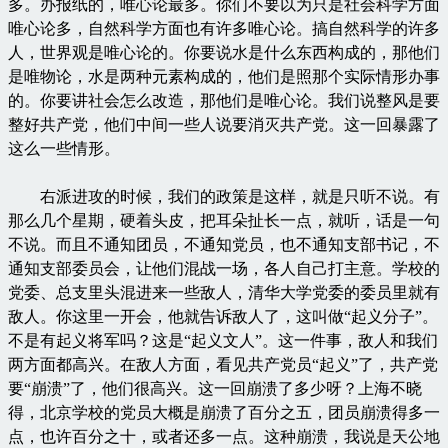
多。办报纸的，唯心论最多。你们不要以为只是社会科学方面
唯心论多，自然科学方面也有许多唯心论。搞自然科学的许多
人，世界观是唯心论的。你要说水是什么东西构成的，那他们
是唯物论，水是两种元素构成的，他们是照那个实际情形办事
的。你要讲社会怎么改造，那他们是唯心论。我们说整风是要
整好共产党，他们中间一些人说要消灭共产党。这一回暴露了
这么一些情形。
右派进攻的时候，我们的政策是这样，就是只听不说。有
那么几个星期，硬着头皮，把耳朵扯长一点，就听，话是一句
不说。而且不通知团员，不通知党员，也不通知支部书记，不
通知支部委员会，让他们混战一场，各人自己打主意。学校的
党委、总支里头混进来一些敌人，清华大学党委的委员里就有
敌人。你这里一开会，他就告诉敌人了，这叫做“起义分子”。
不是有起义将军吗？这是“起义文人”。这一件事，敌人和我们
两方面都高兴。在敌人方面，看见共产党员“起义”了，共产党
要“崩溃”了，他们很高兴。这一回崩溃了多少呀？上海不晓
得，北京学校的党员大概是崩溃了百分之五，团员崩溃得多一
点，也许百分之十，或者还多一点。这种崩溃，我说是天公地