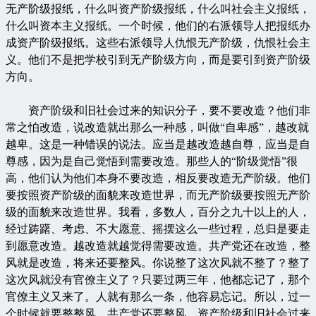
无产阶级报纸，什么叫资产阶级报纸，什么叫社会主义报纸，
什么叫资本主义报纸。一个时候，他们的右派领导人把报纸办
成资产阶级报纸。这些右派领导人仇恨无产阶级，仇恨社会主
义。他们不是把学校引到无产阶级方向，而是要引到资产阶级
方向。
资产阶级和旧社会过来的知识分子，要不要改造？他们非
常之怕改造，说改造就出那么一种感，叫做“自卑感”，越改就
越卑。这是一种错误的说法。应当是越改造越自尊，应当是自
尊感，因为是自己觉悟到需要改造。那些人的“阶级觉悟”很
高，他们认为他们本身不要改造，相反要改造无产阶级。他们
要按照资产阶级的面貌来改造世界，而无产阶级要按照无产阶
级的面貌来改造世界。我看，多数人，百分之九十以上的人，
经过踌躇、考虑、不大愿意、摇摆这么一些过程，总归是要走
到愿意改造。越改造就越觉得需要改造。共产党还在改造，整
风就是改造，将来还要整风。你说整了这次风就不整了？整了
这次风就没有官僚主义了？只要过两三年，他都忘记了，那个
官僚主义又来了。人就有那么一条，他容易忘记。所以，过一
个时候就要整整风。共产党还要整风，资产阶级和旧社会过来