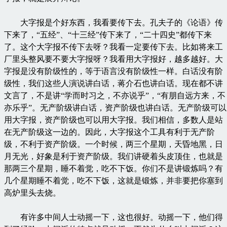
大字报是个好东西，我看要传下去。孔夫子的《论语》传
下来了，“五经”、“十三经”传下来了，“二十四史”都传下来
了。这个大字报不传下去呀？我看一定要传下去。比如将来工
厂里头整风要不要大字报呀？我看用大字报好，越多越好。大
字报是没有阶级性的，等于语言没有阶级性一样。白话没有阶
级性，我们这些人演说讲白话，蒋介石也讲白话。现在都不讲
文言了，不是讲“学而时习之，不亦说乎”，“有朋自远方来，不
亦乐乎”。无产阶级讲白话，资产阶级也讲白话。无产阶级可以
用大字报，资产阶级也可以用大字报。我们相信，多数人是站
在无产阶级这一边的。因此，大字报这个工具有利于无产阶
级，不利于资产阶级。一个时候，两三个星期，天昏地黑，日
月无光，好象是利于资产阶级。我们讲硬着头皮顶住，也就是
那两三个星期，睡不着觉，吃不下饭。你们不是讲锻炼吗？有
几个星期睡不着觉，吃不下饭，这就是锻炼，并非要把你塞到
高炉里头去烧。
有许多中间人士动摇一下，这也很好。动摇一下，他们得