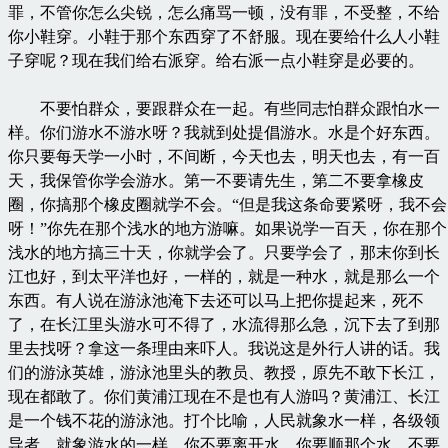
罪，不管你怎么尖锐，怎么痛骂一顿，没有罪，不受整，不给
你小鞋穿。小鞋于那个东西穿了不舒服。现在要给什么人小鞋
子穿呢？现在我们给右派穿。给右派一点小鞋穿是必要的。
不要怕群众，要跟群众在一起。有些同志怕群众跟怕水一
样。你们游水不游水呀？我就到处提倡游水。水是个好东西。
你只要每天学一小时，不间断，今天也去，明天也去，有一百
天，我保管你学会游水。第一不要请先生，第二不要拿橡皮
圈，你搞那个橡皮圈就学不会。“但是我这条命要紧呀，我不会
呀！”你先在那个浅水的地方游嘛。如果说学一百天，你在那个
浅水的地方搞三十天，你就学会了。只要学会了，那末你到长
江也好，到太平洋也好，一样的，就是一种水，就是那么一个
东西。有人说在游泳池淹下去还可以马上把你提起来，死不
了，在长江里头游水可不得了，水流得那么急，沉下去了到那
里去找呀？拿这一条理由来吓人。我说这是外行人讲的话。我
们的游泳英雄，游泳池里头的教员、教授，原先不敢下长江，
现在都敢了。你们黄浦江现在不是也有人游吗？黄浦江、长江
是一个钱不花的游泳池。打个比喻，人民就象水一样，各级领
导者，就象游水的一样，你不要离开水，你要顺那个水，不要