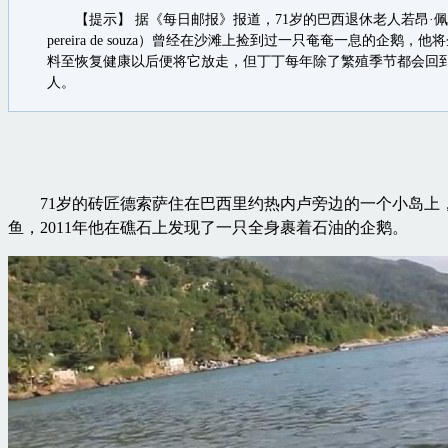
【提示】 据《每日邮报》报道，71岁的巴西退休老人若昂·佩雷拉
pereira de souza）曾经在沙滩上捡到过一只奄奄一息的企鹅
料至恢复健康以后便将它放走，但丁丁每年除了繁殖季节都会回
人。
71岁的砖匠德索萨住在巴西里约热内卢旁边的一个小岛上
鱼，2011年他在礁石上发现了一只全身裹着石油的企鹅。