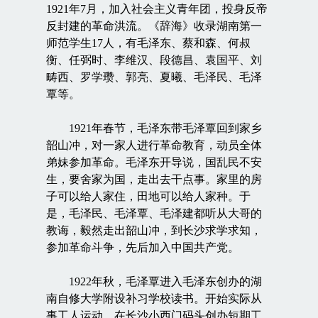
1921年7月，加入社会主义青年团，投身反帝
反封建的革命洪流。《辞海》收录湖南第一
师范学生17人，有毛泽东、蔡和森、何叔
衡、任弼时、李维汉、段德昌、袁国平、刘
畴西、罗学瓒、郭亮、夏曦、毛泽民、毛泽
覃等。
1921年春节，毛泽东带毛泽覃回到家乡
韶山冲，对一家人进行革命教育，动员全体
弟妹参加革命。毛泽东开导说，国乱民不安
生，要舍家为国，走出去干点事。家里的房
子可以给人家住，田地可以给人家种。于
是，毛泽民、毛泽覃、毛泽建都听从大哥的
教诲，毅然走出韶山冲，到长沙求学求知，
参加革命斗争，先后加入中国共产党。
1922年秋，毛泽覃进入毛泽东创办的湖
南自修大学附设补习学校读书。开始实际从
事工人运动，在长沙小西门码头创办短期工