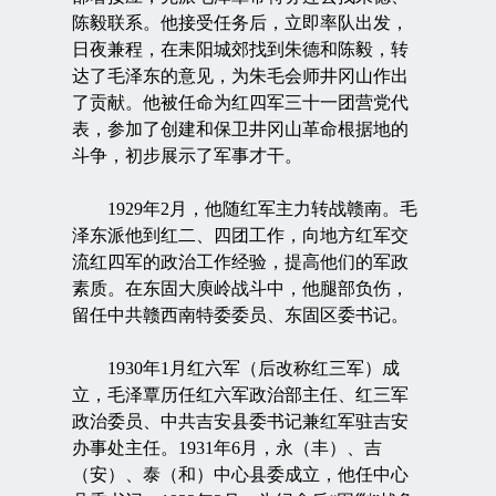
陈毅联系。他接受任务后，立即率队出发，
日夜兼程，在耒阳城郊找到朱德和陈毅，转
达了毛泽东的意见，为朱毛会师井冈山作出
了贡献。他被任命为红四军三十一团营党代
表，参加了创建和保卫井冈山革命根据地的
斗争，初步展示了军事才干。
1929年2月，他随红军主力转战赣南。毛
泽东派他到红二、四团工作，向地方红军交
流红四军的政治工作经验，提高他们的军政
素质。在东固大庾岭战斗中，他腿部负伤，
留任中共赣西南特委委员、东固区委书记。
1930年1月红六军（后改称红三军）成
立，毛泽覃历任红六军政治部主任、红三军
政治委员、中共吉安县委书记兼红军驻吉安
办事处主任。1931年6月，永（丰）、吉
（安）、泰（和）中心县委成立，他任中心