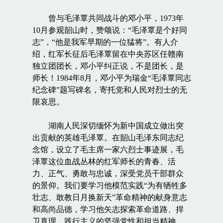
曾与毛泽覃共同战斗的邓小平，1973年
10月参观韶山时，赞颂说：“毛泽覃是个好同
志”，“他是我军早期的一位猛将”。有人介
绍，红军长征后毛泽覃留在中央苏区任赣南
独立团团长，邓小平纠正说，不是团长，是
师长！1984年8月，邓小平为瑞金“毛泽覃同志
纪念碑”题写碑名，寄托党和人民对烈士的无
限哀思。
湖南人民深切缅怀为新中国成立做出突
出贡献的英雄毛泽覃。在韶山毛泽东同志纪
念馆，设立了毛主席一家六烈士事迹展，毛
泽覃这位血战丛林的红军师长的青春、活
力、正气、勇敢与忠诚，深受党员干部群众
的景仰。我们要学习他模范实践“为有牺牲多
壮志、敢教日月换新天”革命精神的献身意志
和高尚品德，学习他矢志探索革命道路、捍
卫真理、践行主义的坚强党性和担当精神，