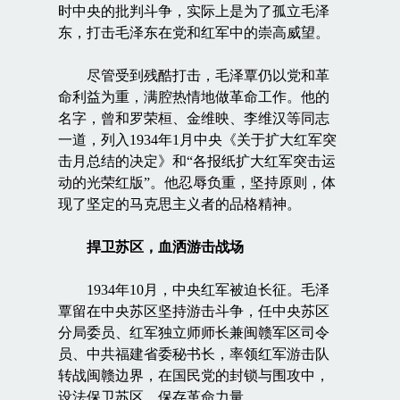
时中央的批判斗争，实际上是为了孤立毛泽
东，打击毛泽东在党和红军中的崇高威望。
尽管受到残酷打击，毛泽覃仍以党和革
命利益为重，满腔热情地做革命工作。他的
名字，曾和罗荣桓、金维映、李维汉等同志
一道，列入1934年1月中央《关于扩大红军突
击月总结的决定》和“各报纸扩大红军突击运
动的光荣红版”。他忍辱负重，坚持原则，体
现了坚定的马克思主义者的品格精神。
捍卫苏区，血洒游击战场
1934年10月，中央红军被迫长征。毛泽
覃留在中央苏区坚持游击斗争，任中央苏区
分局委员、红军独立师师长兼闽赣军区司令
员、中共福建省委秘书长，率领红军游击队
转战闽赣边界，在国民党的封锁与围攻中，
设法保卫苏区、保存革命力量。