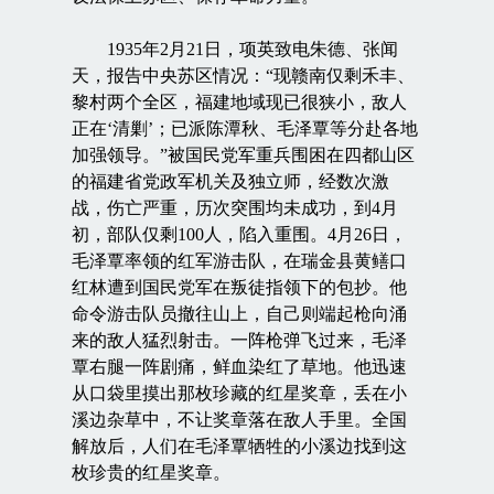
1935年2月21日，项英致电朱德、张闻
天，报告中央苏区情况：“现赣南仅剩禾丰、
黎村两个全区，福建地域现已很狭小，敌人
正在‘清剿’；已派陈潭秋、毛泽覃等分赴各地
加强领导。”被国民党军重兵围困在四都山区
的福建省党政军机关及独立师，经数次激
战，伤亡严重，历次突围均未成功，到4月
初，部队仅剩100人，陷入重围。4月26日，
毛泽覃率领的红军游击队，在瑞金县黄鳝口
红林遭到国民党军在叛徒指领下的包抄。他
命令游击队员撤往山上，自己则端起枪向涌
来的敌人猛烈射击。一阵枪弹飞过来，毛泽
覃右腿一阵剧痛，鲜血染红了草地。他迅速
从口袋里摸出那枚珍藏的红星奖章，丢在小
溪边杂草中，不让奖章落在敌人手里。全国
解放后，人们在毛泽覃牺牲的小溪边找到这
枚珍贵的红星奖章。