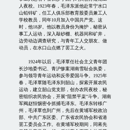
人夜校。1923年春，毛泽东派他赴常宁水口
山铅锌矿，任工人俱乐部教育股委员兼工人
学校教员，同年10月加入中国共产党。这
时，他18岁。他以教员身份为掩护，秘密从
事工人运动，深入敲砂棚、机器间和矿井，
边劳动边调查研究，与青年工人交朋友、做
动员，在水口山点燃了罢工之火。
1924年以后，毛泽覃任社会主义青年团
长沙地委书记、青沪惨案湖南雪耻会执委，
参与领导青年运动和反帝爱国斗争。1925年
春，毛泽覃随毛泽东到韶山，探索开展农民
运动，建立韶山党支部，创办农民夜校，秘
密组织农民协会，开展“阻禁平粜”斗争。湖南
军阀赵恒惕密令抓捕毛泽东。毛泽东转移广
州，毛泽覃也到广州，先后在黄埔军校政治
部、中共广东区委、广东省农民协会和省港
罢工委员会工作。在黄埔军校期间，同蒋先