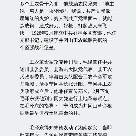
多个工农骨干入党。他鼓励农民兄弟：“地主
说，穷人是一块‘死铁’。我说，共产党就像一
座通红的火炉，穷人到共产党里面来，就能
炼成钢，造成好刀、好枪，打起敌人来飞
快！”1928年2月建立中共乔林乡党支部，他任
支部书记，建设了井冈山工农武装割据的一
个坚强战斗堡垒。
工农革命军攻克遂川后，毛泽覃任中共
遂川县委委员、县游击大队党代表、县工农
兵政府委员，率游击大队配合工农革命军攻
占新城，活捉宁冈县长张开阳。宁冈县工农
兵政府成立后，他兼任宣传部长。2月下旬，
毛泽东派他到宁冈大陇进行土地革命试点。
在毛泽东的指导下，宁冈成为井冈山革命根
据地最早进行土地革命的县。
毛泽东得知朱德发动了湘南起义，当即
部署接应，先派毛泽覃带特务连去找朱德、