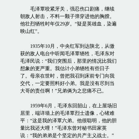
毛泽覃咬紧牙关，强忍伤口剧痛，继续
朝敌人射击，不料一颗子弹穿进他的胸膛。
他壮烈牺牲时年仅29岁。“疑是英雄血，染遍
映山红”。
1935年10月，中央红军到达陕北，从缴
获的敌人电台中听闻毛泽覃牺牲，毛泽东对
毛泽民说：“我们突围后，那里的情况比我们
想象的更严重。我估计小弟牺牲有些日子
了。母亲在世时，曾把我召到床前专门向我
交代，一定要照料好小弟。我是没有尽到当
大哥的责任啊！”兄弟俩为之悲痛不已。
1959年6月，毛泽东回韶山，在上屋场旧
居里，端详墙上的毛泽覃烈士遗像，心绪难
平：“这是我的泽覃六弟。他很聪明，他的胆
量比我还大哩！”毛泽东曾对秘书田家英
说：“我的弟弟是个坚定的共产主义战士。”