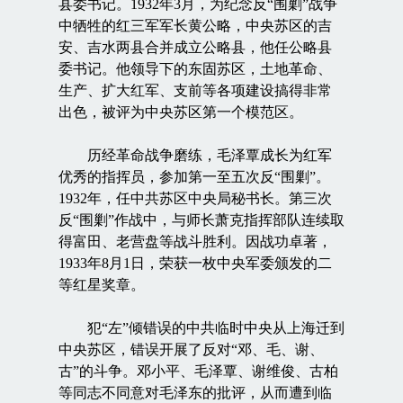
县委书记。1932年3月，为纪念反“围剿”战争
中牺牲的红三军军长黄公略，中央苏区的吉
安、吉水两县合并成立公略县，他任公略县
委书记。他领导下的东固苏区，土地革命、
生产、扩大红军、支前等各项建设搞得非常
出色，被评为中央苏区第一个模范区。
历经革命战争磨练，毛泽覃成长为红军
优秀的指挥员，参加第一至五次反“围剿”。
1932年，任中共苏区中央局秘书长。第三次
反“围剿”作战中，与师长萧克指挥部队连续取
得富田、老营盘等战斗胜利。因战功卓著，
1933年8月1日，荣获一枚中央军委颁发的二
等红星奖章。
犯“左”倾错误的中共临时中央从上海迁到
中央苏区，错误开展了反对“邓、毛、谢、
古”的斗争。邓小平、毛泽覃、谢维俊、古柏
等同志不同意对毛泽东的批评，从而遭到临