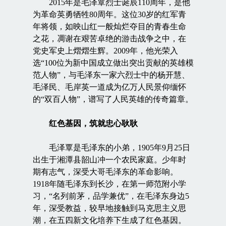
2015年是毛泽覃烈士诞辰110周年，是他
为革命英勇牺牲80周年。这位30岁的红军青
年将领，如映山红一般灿烂夺目的青春生命
之花，凋谢在艰苦卓绝的游击战争之中，在
党史军史上熠熠生辉。2009年，他光荣入
选“100位为新中国成立做出突出贡献的英雄模
范人物”，与毛泽东一家六烈士中的杨开慧、
毛泽民、毛岸英一道成为亿万人民景仰缅怀
的“双百人物”，谱写了人民英雄的传奇篇章。
红色基因，筑就忠心耿耿
毛泽覃是毛泽东的小弟，1905年9月25日
出生于湘潭县韶山冲一个农民家庭。少年时
期有志气，深受大哥毛泽东的革命影响。
1918年随毛泽东到长沙，在第一师范附小学
习，“名列前茅，品学兼优”，在毛泽东身边5
年，深受教益，较早地接触到马克思主义思
潮，在五四新文化培养下生成了红色基因。