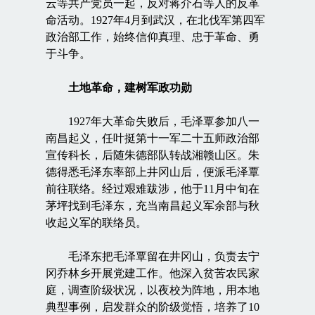
云等共产党员一起，反对蒋介石等人的反革
命活动。1927年4月到武汉，在北伐军第四军
政治部工作，始终信仰真理、忠于革命、勇
于斗争。
土地革命，建树军政功勋
1927年大革命失败后，毛泽覃参加八一
南昌起义，任叶挺第十一军二十五师政治部
宣传科长，后随朱德部队转战湘赣山区。朱
德得悉毛泽东率部上井冈山后，便派毛泽覃
前往联络。经过艰难跋涉，他于11月中旬在
茅坪找到毛泽东，充当南昌起义军余部与秋
收起义军的联络员。
毛泽东把毛泽覃留在井冈山，负责去宁
冈乔林乡开展党建工作。他深入贫苦农民家
庭，调查阶级状况，以夜校为阵地，用本地
典型事例，启发群众的阶级觉悟，培养了10