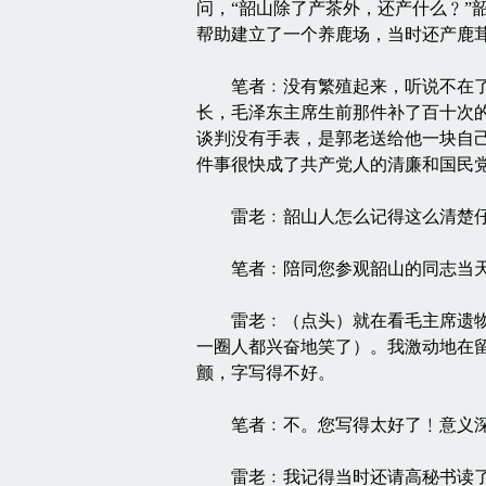
问，“韶山除了产茶外，还产什么﹖”
帮助建立了一个养鹿场，当时还产鹿
笔者﹕没有繁殖起来，听说不在了。
长，毛泽东主席生前那件补了百十次
谈判没有手表，是郭老送给他一块自
件事很快成了共产党人的清廉和国民
雷老﹕韶山人怎么记得这么清楚
笔者﹕陪同您参观韶山的同志当天
雷老﹕（点头）就在看毛主席遗物展
一圈人都兴奋地笑了）。我激动地在留
颤，字写得不好。
笔者﹕不。您写得太好了﹗意义
雷老﹕我记得当时还请高秘书读了