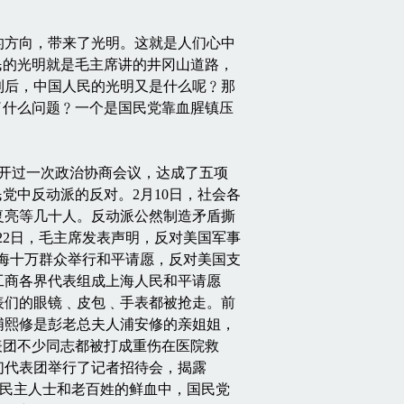
方向，带来了光明。这就是人们心中
人民的光明就是毛主席讲的井冈山道路，
利后，中国人民的光明又是什么呢﹖那
明了什么问题﹖一个是国民党靠血腥镇压
开过一次政治协商会议，达成了五项
党中反动派的反对。2月10日，社会各
复亮等几十人。反动派公然制造矛盾撕
22日，毛主席发表声明，反对美国军事
上海十万群众举行和平请愿，反对美国支
工商各界代表组成上海人民和平请愿
表们的眼镜﹑皮包﹑手表都被抢走。前
浦熙修是彭老总夫人浦安修的亲姐姐，
表团不少同志都被打成重伤在医院救
们代表团举行了记者招待会，揭露
在民主人士和老百姓的鲜血中，国民党