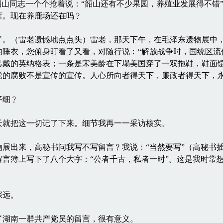
韶山同志一个个抢着说：“韶山还有不少果园，养殖业发展得不错”
茸。现在养鹿场还在吗﹖
（雷老遗憾地点点头）雷老，那天下午，在毛泽东遗物展中，
的睡衣，您俯身盯看了又看，对随行说﹕“解放战争时，国统区流
己戴的英纳格表；一条是宋美龄在下塌美国穿了一双拖鞋，鞋面
党的腐败不是宣传的宣传。人心所向者得天下，廉政者得天下，永
仔细﹖
就把这一切记了下来。细节我再一一采访核实。
出来，高秘书问我写不写留言﹖我说﹕“当然要写”（高秘书插
言簿上写下了八个大字：“公者千古，私者一时”。这是我时常
深远。
湖南一群共产党员的留言，很有意义。