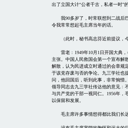
出了立国大计“公者千古，私者一时”
我90多岁了，时常联想到二战后巴
令我常常想起毛主席当年的话。
（此时，秘书高志芬近前提议，今
雷老﹕1949年10月1日开国大典
主张。中国人民救国会第一个宣布解
解散，认为民进成立时通过的会章规
于该党存废与否的争论。九三学社也
问，他回国后，听到此事，非常惋惜
领导同志去九三学社传达他的意见﹕
与共产党的干部一视同仁。1956年
以保留和发展。
毛主席许多事情想得都比我们长远
没有毛主席宽阔的胸怀和远大的目光