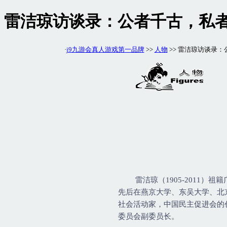
雷洁琼访谈录：公者千古，私者
·
j9九游会真人游戏第一品牌
>>
人物
>> 雷洁琼访谈录
雷洁琼（1905-2011）祖籍
先后在燕京大学、东吴大学、北
社会活动家，中国民主促进会的
委员会副委员长。