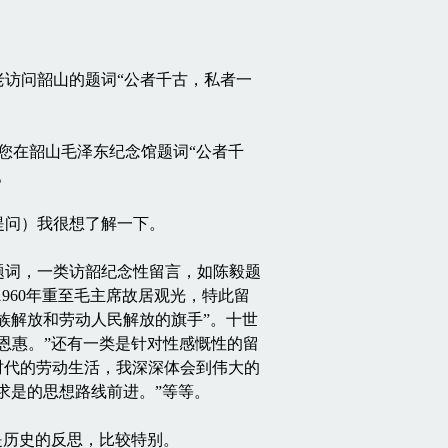
雷老访问韶山的题词“公者千古，私者一
您在韶山毛泽东纪念馆题词“公者千
。
问）我很想了解一下。
词，一类访韶纪念性留言，如陈毅题
1960年重至毛主席故居观光，特此留
民族解放和劳动人民解放的旗手”。十世
的恩惠。”还有一类是针对性感慨性的留
年时代的劳动生活，我深深体会到伟大的
事求是的思想路线前进。”等等。
是历史的反思，比较特别。