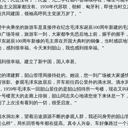
会主义国家都没有。1950年代苏联﹑朝鲜﹑匈牙利，即使当时
商共同建国，领袖高呼民主党派万岁了。”
央乘坐的旅游车是直接停在纪念毛泽东诞辰100周年新建的毛
像广场等候，旅游车一到，大家都争先恐后地上前，握手的握手
诞辰100周年新修的毛主席在开国大典时的铜像，当时感叹地说﹕
动，感到很幸福。今天来到韶山，我也感到很幸福。”
到很幸福。建立了新中国，国人幸甚。
谭建辉，韶山管理局接待处的。她说，您一到广场被大家盛情
张影。参观毛泽东故居后，开车前往四公里外的滴水洞。滴水洞以
，1959年毛泽东一回韶山居住的是韶山招待所一号楼，现在又叫松
一号楼宽大的走廊上徘徊，韶山同志关心地请您坐下来休息一下，
到了上次没有看到的一切，很受启发。”
洞出来，望着沿途源源不断的参观人群，我还问身旁的韶山管
怎么样”，局长回答每年都在提高。真令人兴奋。车好像路过一个