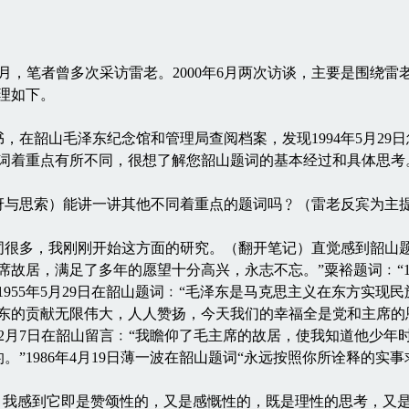
3年2月，笔者曾多次采访雷老。2000年6月两次访谈，主要是围绕
理如下。
韶山毛泽东纪念馆和管理局查阅档案，发现1994年5月29日
题词着重点有所不同，很想了解您韶山题词的基本经过和具体思考
思索）能讲一讲其他不同着重点的题词吗﹖（雷老反宾为主提
多，我刚刚开始这方面的研究。（翻开笔记）直觉感到韶山题
山毛主席故居，满足了多年的愿望十分高兴，永志不忘。”粟裕题词﹕“
955年5月29日在韶山题词﹕“毛泽东是马克思主义在东方实现
“毛泽东的贡献无限伟大，人人赞扬，今天我们的幸福全是党和主席
年12月7日在韶山留言﹕“我瞻仰了毛主席的故居，使我知道他少
”1986年4月19日薄一波在韶山题词“永远按照你所诠释的实
我感到它即是赞颂性的，又是感慨性的，既是理性的思考，又