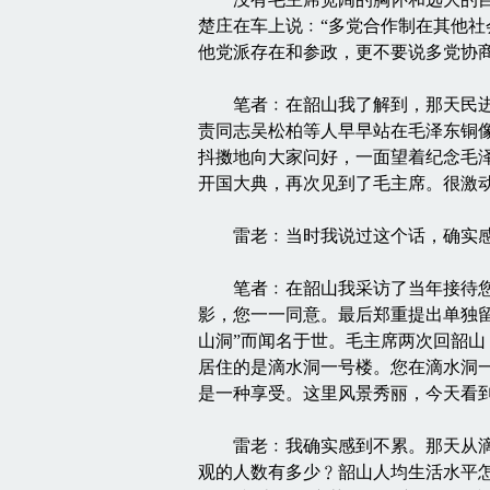
楚庄在车上说﹕“多党合作制在其他社
他党派存在和参政，更不要说多党协
笔者﹕在韶山我了解到，那天民进中
责同志吴松柏等人早早站在毛泽东铜
抖擞地向大家问好，一面望着纪念毛泽东
开国大典，再次见到了毛主席。很激
雷老﹕当时我说过这个话，确实感
笔者﹕在韶山我采访了当年接待您的
影，您一一同意。最后郑重提出单独留
山洞”而闻名于世。毛主席两次回韶山
居住的是滴水洞一号楼。您在滴水洞
是一种享受。这里风景秀丽，今天看
雷老﹕我确实感到不累。那天从滴水
观的人数有多少﹖韶山人均生活水平