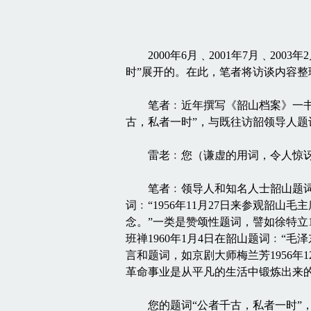
2000年6月﹑2001年7月﹑200
时”展开的。在此，笔者将访谈内容整
笔者﹕近年撰写《韶山档案》一书，在
古，私者一时”，与既往访韶领导人
雷老﹕您（谦虚的用词，令人惊讶与
笔者﹕领导人和知名人士韶山题词很
词﹕“1956年11月27日来参观韶
念。”一类是赞颂性题词，譬如徐特立1
班禅1960年1月4日在韶山题词﹕
言和题词，如京剧大师梅兰芳1956
革命事业是从平凡的生活中锻炼出来的。
您的题词“公者千古，私者一时”，