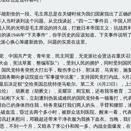
割舍的一段。毛主席总是在关键时候为我们国家指出了正确的
一车人当时谈到这个问题。从北伐谈起，“四一二”事件后，中国
国人民的光明是毛主席说的持久战，打败日本帝国主义﹔抗战胜
的谈1946年“下关事件”，你学历史的应该知道。下关事件说
党派心换心筹建新政协。问题的实质在这里。
民党﹑中国共产党﹑青年党﹑民主同盟﹑无党派社会贤达在重庆召
大会﹑宪法草案﹑整编军队”），受到人民的拥护，同时受到国民
，国民党特务突然大打出手，殴伤李公仆﹑郭沫若﹑马寅初﹑施
国务卿向参议院提出“军事援华法案”，支持国民党打内战。6月
最后决定权”交给美国总统特使马歇尔。第二天（6月23日），
叙伦）﹑胡厥老（胡厥文）﹑吴耀宗﹑阎宝航，还有我等教育﹑
车站刚下火车，立刻遭到伪装成难民的国民党特务一顿毒打，代
用自己的身体挡住我，特务竟猛打我们两人的头﹑手臂和腰部，
头破血流，昏过去两个多小时，被群众送到医院。醒来一看，代
闻讯赶来慰问，邓颖超还带来干净衣服为我换下血衣。当晚，我
穷凶极恶，不到一个月，又暗杀了李公仆和闻一多。内战全面爆发，