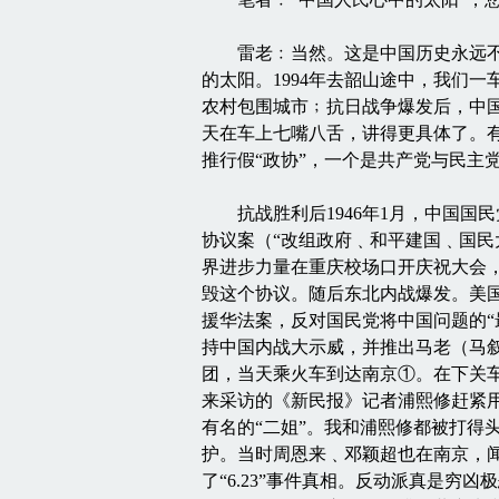
雷老﹕当然。这是中国历史永远不能
的太阳。1994年去韶山途中，我们
农村包围城市﹔抗日战争爆发后，中
天在车上七嘴八舌，讲得更具体了。有
推行假“政协”，一个是共产党与民主
抗战胜利后1946年1月，中国国
协议案（“改组政府﹑和平建国﹑国民
界进步力量在重庆校场口开庆祝大会
毁这个协议。随后东北内战爆发。美国
援华法案，反对国民党将中国问题的“
持中国内战大示威，并推出马老（马
团，当天乘火车到达南京①。在下关
来采访的《新民报》记者浦熙修赶紧
有名的“二姐”。我和浦熙修都被打得
护。当时周恩来﹑邓颖超也在南京，
了“6.23”事件真相。反动派真是