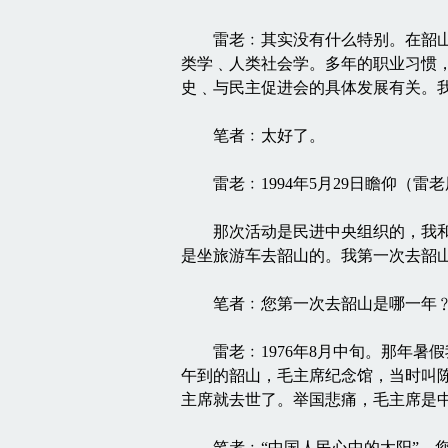
雷老﹕其实没有什么特别。在韶山毛
类学﹑人类社会学。多年的职业习惯
史﹑与民主促进会的具体发展有关。我
笔者﹕太好了。
雷老﹕1994年5月29日瞻仰（雷
那次活动是民进中央组织的，我和民
是坐旅游车去韶山的。我第一次去韶
笔者﹕您第一次去韶山是哪一年
雷老﹕1976年8月中旬。那年暑
午到的韶山，毛主席纪念馆，当时叫
主席就去世了。举国悲痛，毛主席是
笔者﹕“中国人民心中的太阳”，您