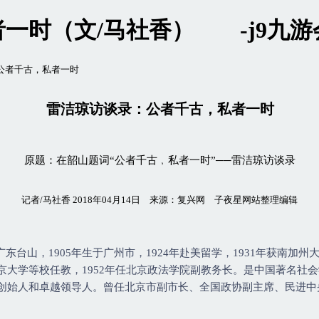
一时（文/马社香） -j9九
：公者千古，私者一时
雷洁琼访谈录：公者千古，私者一时
原题：在韶山题词“公者千古﹐私者一时”──雷洁琼访谈录
记者/马社香 2018年04月14日 来源：复兴网 子夜星网站整理编辑
广东台山，1905年生于广州市，1924年赴美留学，1931年获南加
京大学等校任教，1952年任北京政法学院副教务长。是中国著名社
创始人和卓越领导人。曾任北京市副市长、全国政协副主席、民进中