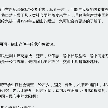
主席纪念馆写“公者千古，私者一时”，可能与我所学的专业有
，我自然习惯于从人类社会学的角度来学习﹑理解毛主席对中国
给您讲一讲1994年去韶山的经过，您可能会有更多的了解了。
老用词）韶山这件事给我印象很深。
进副主席葛志成﹑楚庄﹑邓伟志﹑秘书长陈益群﹑秘书高志芬
山是坐公共汽车。去访问毛主席故乡，交通工具越简朴越好。
﹖
假我带学生搞社会调查，经萍乡﹑澧陵﹑株洲﹑湘潭来到韶山。我
陈列馆，内容比较多，因时间紧，感到没有细看，但印象很深刻。
中国人民心中的太阳啊﹗
现在也是这样看吗﹖