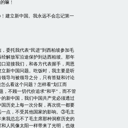
制的嘛﹗
﹗建立新中国。我永远不会忘记第一
，委托我代表“民进”到西柏坡参加毛
再经解放军沿途保护到达西柏坡。那年
门口迎接我们，和各方代表握手，周恩
建立新中国问题。吃饭时，我主要是听
有领导与被领导之分，只有答疑和讨论
您怎么看这个问题﹖怎样看“划江而
题，不顾一切代价追求“和平”，而不管
一的新中国，我们中国共产党必须透过
中国历史上每一次分裂，再次统一都要
远一点，不受其他国家的影响。③毛主
年来我总忘不了毛主席那种洞察历史的
家和人民像太阳一样带来了光明，也做