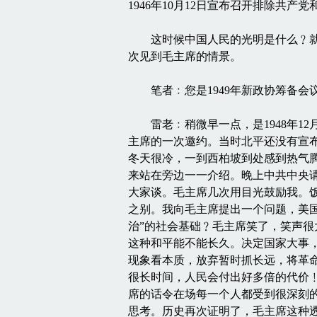
1946年10月12日宣布召开排除共
这时候中国人民的光明是什么﹖就是
次见到毛主席的情景。
笔者﹕您是1949年新政协筹备会
雷老﹕稍微早一点，是1948年12
主席的一次邀约。当时北平还没有宣
冬天很冷，一到西柏坡到处感到热气
来站在旁边一一介绍。晚上中共中央
大家谈。毛主席几次用目光鼓励我。
之别。我向毛主席提出一个问题，美国
治”的社会基础﹖毛主席笑了，笑声很
这种和平能不能长久。决定国家大事
现象看本质，放弃暂时抓长远，将革
很长时间，人民会付出好多倍的代价
席的话令在场每一个人都受到很深刻
思考。历史再次证明了，毛主席这种