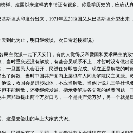
的榜样。建国以来这样的事情还有很多。你是学历史的，应该认
基斯坦从印度分出来，1971年孟加拉国又从巴基斯坦分裂出来
天到此为止，明日继续谈。次日雷老接着说）
，各民主党派一走下天安门，有的人觉得反帝爱国和要求民主的
散，当时重庆还没有解放，有些会员联系不上，才暂时没有做出
定，一旦国民大会召开，民进任务即告完成。现在正是解散的时
提出了解散。当时中国共产党内上层也有人同意解散民主党派。
。他说，救国会是进步团体，不应当解散。当他听说九三学社也
不但不能解散，还要继续发展。指示要解决各党派的经费问题﹑
，毛主席郑重提出两个万岁口号，一个是共产党万岁，另一个就是
。这是去韶山的车上大家的共识。
，民进没有了，民盟﹑九三学社都不会继续存在，哪里可能有