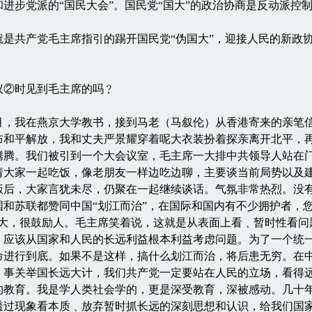
产党和进步党派的“国民大会”。国民党“国大”的政治协商是反动派控
共产党毛主席指引的踢开国民党“伪国大”，迎接人民的新政协
议②时见到毛主席的吗﹖
月，我在燕京大学教书，接到马老（马叙伦）从香港寄来的亲笔信
布和平解放，我和丈夫严景耀穿着呢大衣装扮着探亲离开北平，
腾腾。我们被引到一个大会议室，毛主席一大排中共领导人站在
请大家一起吃饭，像老朋友一样边吃边聊，主要谈当前局势以及
饭后，大家言犹未尽，仍聚在一起继续谈话。气氛非常热烈。没
和苏联都赞同中国“划江而治”，在国际和国内有不少拥护者，
大，很鼓励人。毛主席笑着说，这就是从表面上看﹑暂时性看问
，应该从国家和人民的长远利益根本利益考虑问题。为了一个统
命进行到底。如果不是这样，搞什么划江而治，将后患无穷。在
﹗事关举国长远大计，我们共产党一定要站在人民的立场，看得
的教育。我是学人类社会学的，更是深受教育，深被感动。几十
透过现象看本质﹑放弃暂时抓长远的深刻思想和认识，给我们国