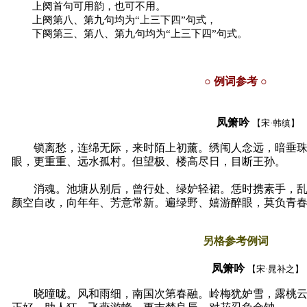
上阕首句可用韵，也可不用。
上阕第八、第九句均为“上三下四”句式，
下阕第三、第八、第九句均为“上三下四”句式。
○ 例词参考 ○
凤箫吟
【宋·韩缜】
锁离愁，连绵无际，来时陌上初薰。绣闱人念远，暗垂珠
眼，更重重、远水孤村。但望极、楼高尽日，目断王孙。
消魂。池塘从别后，曾行处、绿妒轻裙。恁时携素手，乱
颜空自改，向年年、芳意常新。遍绿野、嬉游醉眼，莫负青
另格参考例词
凤箫吟
【宋·晁补之】
晓曈昽。风和雨细，南国次第春融。岭梅犹妒雪，露桃云