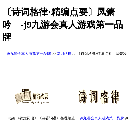
〔诗词格律·精编点要〕凤箫
吟 -j9九游会真人游戏第一品
牌
j9九游会真人游戏第一品牌
>>
诗词格律
>> 〔诗词格律·精编点要〕凤箫吟
根据《钦定词谱》《白香词谱》整理编选 ·
j9九游会真人游戏第一品牌
j