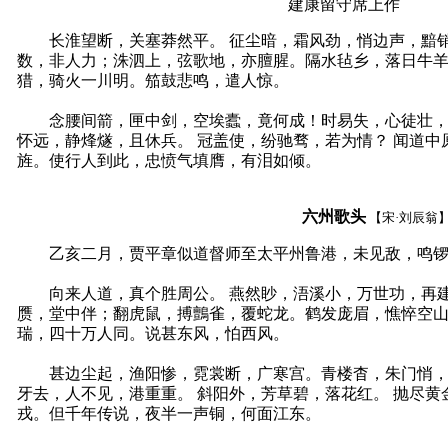
建康留守席上作
长淮望断，关塞莽然平。 征尘暗，霜风劲，悄边声，黯销
数，非人力；洙泗上，弦歌地，亦膻腥。隔水毡乡，落日牛
猎，骑火一川明。笳鼓悲鸣，遣人惊。
念腰间箭，匣中剑，空埃蠹，竟何成！时易失，心徒壮，
怀远，静烽燧，且休兵。 冠盖使，纷驰骛，若为情？ 闻道中
旌。使行人到此，忠愤气填膺，有泪如倾。
六州歌头
【宋·刘辰翁
乙亥二月，贾平章似道督师至太平州鲁港，未见敌，鸣锣
向来人道，真个胜周公。 燕然眇，浯溪小，万世功，再建
赝，堂中伴；翻虎鼠，搏鸇雀，覆蛇龙。鹤发庞眉，憔悴空
瑞，四十万人同。说甚东风，怕西风。
甚边尘起，渔阳惨，霓裳断，广寒宫。青楼杳，朱门悄，
牙去，人不见，港重重。 斜阳外，芳草碧，落花红。 抛尽黄
戎。但千年传说，夜半一声铜，何面江东。