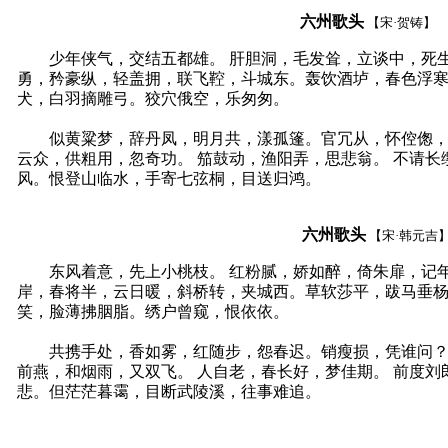
六州歌头
【宋·贺铸】
少年侠气，交结五都雄。 肝胆洞，毛发耸，立谈中，死生
勇，矜豪纵，轻盖拥，联飞鞚，斗城东。轰饮酒垆，春色浮
犬，白羽摘雕弓。狡穴俄空，乐匆匆。
似黄粱梦，辞丹凤，明月共，漾孤篷。官冗从，怀倥偬，
云众，供粗用，忽奇功。 笳鼓动，渔阳弄，思悲翁。 不请长
风。恨登山临水，手寄七弦桐，目送归鸿。
六州歌头
【宋·韩元吉
东风着意，先上小桃枝。 红粉腻，娇如醉，倚朱扉，记年
岸，春将半，云日暖，斜桥转，夹城西。草软莎平，跋马垂
笑，脸薄拂胭脂。绣户曾窥，恨依依。
共携手处，香如雾，红随步，怨春迟。销瘦损，凭谁问？
前燕，和烟雨，又双飞。 人自老，春长好，梦佳期。 前度刘
悲。但茫茫暮霭，目断武陵溪，往事难追。