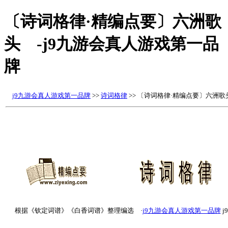
〔诗词格律·精编点要〕六洲歌
头 -j9九游会真人游戏第一品
牌
j9九游会真人游戏第一品牌
>>
诗词格律
>> 〔诗词格律·精编点要〕六洲歌
根据《钦定词谱》《白香词谱》整理编选 ·
j9九游会真人游戏第一品牌
j