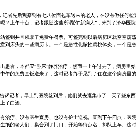
，记者先后观察到有七八位面包车送来的老人，在没有做任何检
呢？上午十点，记者跟随这些所谓的“新病人”，来到了济华医
签到并且领取了免费午餐票。可签完到以后病房区就空空荡荡
注意到床头的一些病历卡。一个是急性化脓性扁桃体炎，一个是
患者，本都应“卧床”静养治疗，然而一上午过去了，病房里始
到中午的免费盒饭送来了，这时记者终于见到了住在这个病房里
告诉记者，早上到医院签到后，他们就去逛集市了，买了些东西
喝上了白酒。
治疗、没有医生查房、也没有护士巡视。直到下午四点，医院
卫生纸的老人们，集合到了门口，开始等待点名，排队上车。这