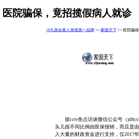
医院骗保，竟招揽假病人就诊 
·
j9九游会真人游戏第一品牌
>>
家国天下
>> 医院骗
据cctv焦点访谈微信公众号（jdft
头儿按不同比例由医保报销，而且是
入大量的财政资金进行支持，仅2017