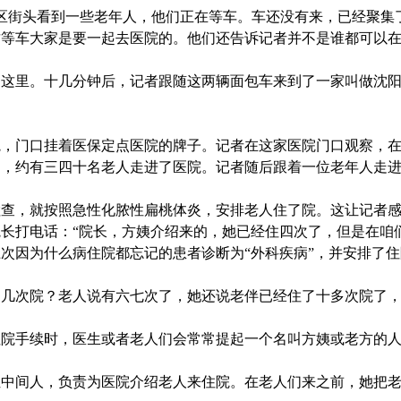
区街头看到一些老年人，他们正在等车。车还没有来，已经聚集
这等车大家是要一起去医院的。他们还告诉记者并不是谁都可以
里。十几分钟后，记者跟随这两辆面包车来到了一家叫做沈阳
门口挂着医保定点医院的牌子。记者在这家医院门口观察，在
口，约有三四十名老人走进了医院。记者随后跟着一位老年人走
，就按照急性化脓性扁桃体炎，安排老人住了院。这让记者感
长打电话：“院长，方姨介绍来的，她已经住四次了，但是在咱
次因为什么病住院都忘记的患者诊断为“外科疾病”，并安排了住
次院？老人说有六七次了，她还说老伴已经住了十多次院了，
手续时，医生或者老人们会常常提起一个名叫方姨或老方的人
间人，负责为医院介绍老人来住院。在老人们来之前，她把老