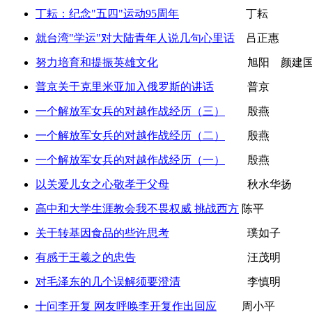
丁耘：纪念"五四"运动95周年
丁耘
就台湾"学运"对大陆青年人说几句心里话
吕正惠
努力培育和提振英雄文化
旭阳 颜建
普京关于克里米亚加入俄罗斯的讲话
普京
一个解放军女兵的对越作战经历（三）
殷燕
一个解放军女兵的对越作战经历（二）
殷燕
一个解放军女兵的对越作战经历（一）
殷燕
以关爱儿女之心敬孝于父母
秋水华扬
高中和大学生涯教会我不畏权威 挑战西方
陈平
关于转基因食品的些许思考
璞如子
有感于王羲之的忠告
汪茂明
对毛泽东的几个误解须要澄清
李慎明
十问李开复 网友呼唤李开复作出回应
周小平