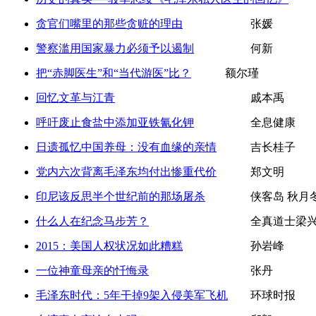
贪官们嘴里的那些贪赃的理由
张媛
警察滥用国家暴力必须予以遏制
何新
把“赤脚医生”和“当代游医”比？
额尔瑾
回忆文革与江青
戚本禹
呼吁废止食盐中添加亚铁氰化钾
全息健康
日遗孤忆中国养母：没有血缘的亲情
吉长桂子
党内六次背离毛泽东均付出惨重代价
郑文明
印尼该反思半个世纪前的那场屠杀
侠客岛 秋月
什么人在纪念马步芳？
全真道士梁兴
2015：美国人权状况如此糟糕
孙岩峰
一位神童母亲的忏悔录
张丹
毛泽东时代：5年干掉9架入侵美军飞机
环球时报