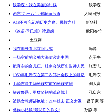
钱学森：我在美国的时候
钱学森
勿忘“九一八”，知耻而后勇
人民日报
9.18不可忘记的历史之痛、民族之耻
新华社
《论语·季氏篇》读后感
欧阳春竹
土豆网
我在海外看北京阅兵式
冯源
一场空前的金融大海啸袭击中国
点子牛
把真实的台儿庄、桂南会战历史告诉人民
张宏志
1959年毛泽东在第二次郑州会议上的讲话
毛泽东
毛泽东是中华民族空前的民族英雄
蒯大富
解读鲁迅：勇猛坚韧的革命战士
孔庆东
被拐女教师郜艳敏：21年过去 正义太迟
吕子豪 等
彝族小姑娘“最悲伤的作文”
孙静 等