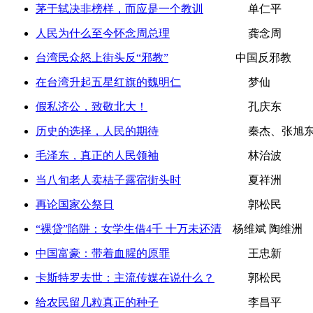
茅于轼决非榜样，而应是一个教训
单仁平
人民为什么至今怀念周总理
龚念周
台湾民众怒上街头反“邪教”
中国反邪教
在台湾升起五星红旗的魏明仁
梦仙
假私济公，致敬北大！
孔庆东
历史的选择，人民的期待
秦杰、张旭东
毛泽东，真正的人民领袖
林治波
当八旬老人卖桔子露宿街头时
夏祥洲
再论国家公祭日
郭松民
“裸贷”陷阱：女学生借4千 十万未还清
杨维斌 陶维洲
中国富豪：带着血腥的原罪
王忠新
卡斯特罗去世：主流传媒在说什么？
郭松民
给农民留几粒真正的种子
李昌平