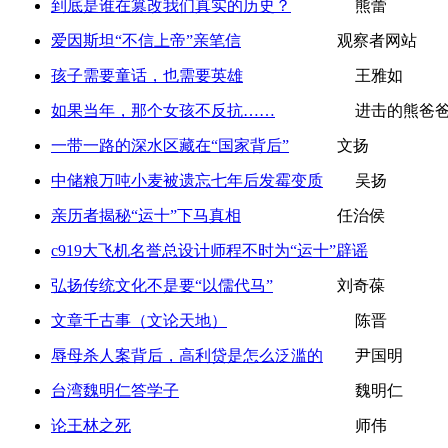
到底是谁在篡改我们真实的历史？
熊蕾
爱因斯坦“不信上帝”亲笔信
观察者网站
孩子需要童话，也需要英雄
王雅如
如果当年，那个女孩不反抗……
进击的熊爸
一带一路的深水区藏在“国家背后”
文扬
中储粮万吨小麦被遗忘七年后发霉变质
吴扬
亲历者揭秘“运十”下马真相
任治侯
c919大飞机名誉总设计师程不时为“运十”辟谣
弘扬传统文化不是要“以儒代马”
刘奇葆
文章千古事（文论天地）
陈晋
辱母杀人案背后，高利贷是怎么泛滥的
尹国明
台湾魏明仁答学子
魏明仁
论王林之死
师伟