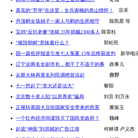
真实的“芳华”在这里：女兵谢楠的老山情怀！
宗禾
丹顶鹤女孩娟子一家人与鹤的生死相守
陈凯星 等
宝鸡“反扒老爹”张斌 35年抓贼2300多人
陈雷柱
“摧毁朝鲜”意味着什么？
郭松民
因一篇批评报道引发七人冤案 15年后终获改判
新华电
辽宁这两名女副市长，都干了不该干的事
政事儿
从斯大林再度名列民调榜首说起
鹿野
七一想起了“党大还是法大”
黎阳
北京数十老人陷“以房养老”骗局
刘言 刘万永
正视转基因大豆给国家安全带来的危害
糜振玉
一个红色经济间谍毁灭了国民党政府？
魏峰
起底“神医”刘洪斌的广告江湖
何林璘 卢义杰