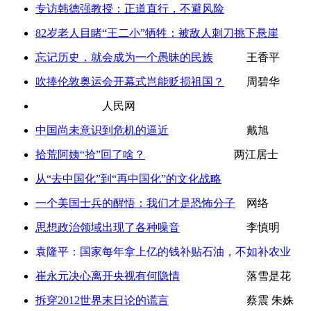
专访韩德强教授：正道直行，不避风险
82岁老人目睹“王二小”牺牲：被敌人刺刀挑下悬崖
忘记历史，就会成为一个愚昧的民族
王香平
吹捧伦敦奥运会开幕式岂能贬损祖国？
周碧华
人民网
中国尚未意识到危机的逼近
戴旭
拾荒阿姨“拾”回了啥？
两江居士
从“去中国化”到“再中国化”的文化战略
一个美国士兵的醒悟：我们才是恐怖分子
网络
思想政治领域出现了各种噪音
李慎明
袁隆平：国家每年拿上亿的钱补贴石油，不如补农业
崔永元决心离开央视有何隐情
落雪是花
拆穿2012世界末日论的谎言
蔡震 朱姝