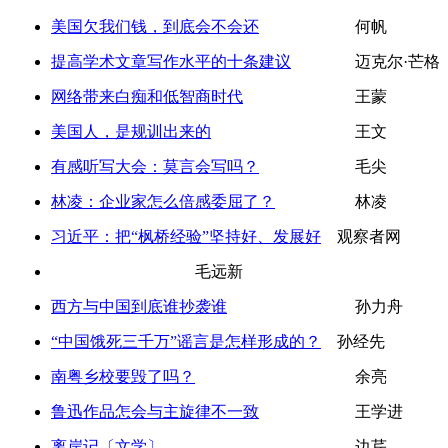
美国欠我们钱，到底会不会还
何帆
提高学术文章写作水平的十条建议
迈克尔·芒格
网络带来白痴和低智商时代
王蒙
美国人，是规训出来的
王文
有感听写大会：莫言会写吗？
毛尖
林凌：企业家怎么倍感委屈了？
林凌
习近平：把“枫桥经验”坚持好、发展好
观察者网
毛远新
西方与中国到底谁抄袭谁
孙力舟
“中国饿死三千万”谣言是怎样形成的？
孙经先
南粤乡校要毁了吗？
余亮
鲁迅作品怎会与主旋律不一致
王学进
离岸记〔文学〕
边芹