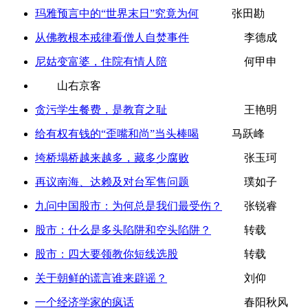
玛雅预言中的“世界末日”究竟为何
张田勘
从佛教根本戒律看僧人自焚事件
李德成
尼姑变富婆，住院有情人陪
何甲申
山右京客
贪污学生餐费，是教育之耻
王艳明
给有权有钱的“歪嘴和尚”当头棒喝
马跃峰
垮桥塌桥越来越多，藏多少腐败
张玉珂
再议南海、达赖及对台军售问题
璞如子
九问中国股市：为何总是我们最受伤？
张锐睿
股市：什么是多头陷阱和空头陷阱？
转载
股市：四大要领教你短线选股
转载
关于朝鲜的谎言谁来辟谣？
刘仰
一个经济学家的疯话
春阳秋风