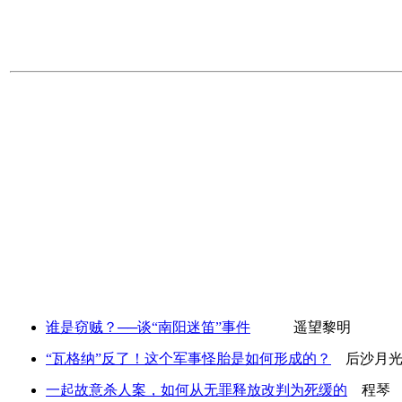
谁是窃贼？──谈“南阳迷笛”事件
遥望黎明
“瓦格纳”反了！这个军事怪胎是如何形成的？
后沙月
一起故意杀人案，如何从无罪释放改判为死缓的
程琴