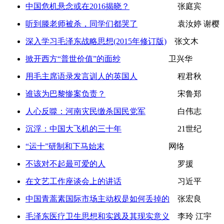
中国危机悬念或在2016揭晓？
张庭宾
听到滕老师被杀，同学们都哭了
袁汝婷 谢樱
深入学习毛泽东战略思想(2015年修订版)
张文木
掀开西方“普世价值”的面纱
卫兴华
用毛主席语录发言训人的英国人
程君秋
谁该为巴黎惨案负责？
宋鲁郑
人心反噬：河南灾民缴杀国民党军
白伟志
沉浮：中国大飞机的三十年
21世纪
“运十”研制和下马始末
网络
不该对不起最可爱的人
罗援
在文艺工作座谈会上的讲话
习近平
中国青蒿素国际市场主动权是如何丢掉的
张宏良
毛泽东医疗卫生思想和实践及其现实意义
李玲 江宇