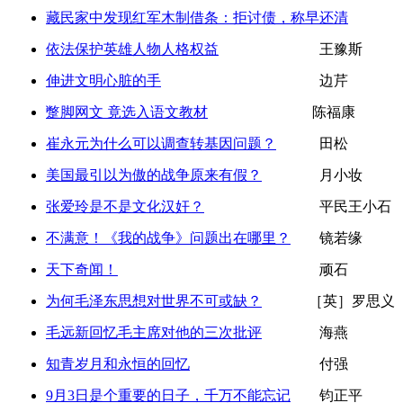
藏民家中发现红军木制借条：拒讨债，称早还清
依法保护英雄人物人格权益
王豫斯
伸进文明心脏的手
边芹
蹩脚网文 竟选入语文教材
陈福康
崔永元为什么可以调查转基因问题？
田松
美国最引以为傲的战争原来有假？
月小妆
张爱玲是不是文化汉奸？
平民王小石
不满意！《我的战争》问题出在哪里？
镜若缘
天下奇闻！
顽石
为何毛泽东思想对世界不可或缺？
［英］罗思义
毛远新回忆毛主席对他的三次批评
海燕
知青岁月和永恒的回忆
付强
9月3日是个重要的日子，千万不能忘记
钧正平