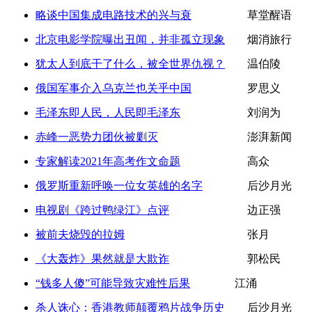
略谈中国集成电路技术的兴与衰
草堂醒语
北京电影学院曝出丑闻，并非孤立现象
烟消旅行
犹太人到底干了什么，被全世界仇视？
温伯陵
俄国军事介入乌克兰也关乎中国
罗思义
毛泽东即人民，人民即毛泽东
刘润为
赤峰一恶势力团伙被剿灭
澎湃新闻
专家解读2021年高考作文命题
高众
俄罗斯重新呼唤一位女英雄的名字
后沙月光
电视剧《跨过鸭绿江》点评
边正强
被前夫烧毁的拉姆
张月
《大轰炸》果然就是大欺诈
郭松民
“钱多人傻”可能导致灾难性后果
江涌
杀人诛心：香港教师颠覆鸦片战争历史
后沙月光