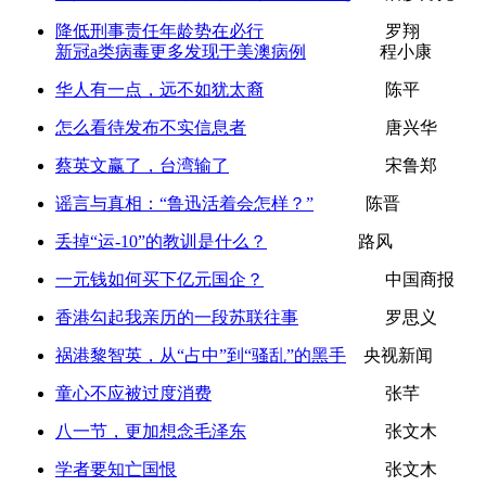
降低刑事责任年龄势在必行
罗翔
新冠a类病毒更多发现于美澳病例
程小康
华人有一点，远不如犹太裔
陈平
怎么看待发布不实信息者
唐兴华
蔡英文赢了，台湾输了
宋鲁郑
谣言与真相：“鲁迅活着会怎样？”
陈晋
丢掉“运-10”的教训是什么？
路风
一元钱如何买下亿元国企？
中国商报
香港勾起我亲历的一段苏联往事
罗思义
祸港黎智英，从“占中”到“骚乱”的黑手
央视新闻
童心不应被过度消费
张芊
八一节，更加想念毛泽东
张文木
学者要知亡国恨
张文木