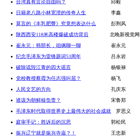
台湾真有言论自由吗？
邱毅
日籍老八路小林宽澄的传奇人生
李鑫
莫言的《丰乳肥臀》究竟想表达什么
彭荆风
陕西西安118米高楼爆破成功背后
北晚新视觉网
崔永元：韩部长，咱俩聊一聊
崔永元
纪念毛泽东为雷锋题词53周年
吕永岩
破除诋毁江青的四大谣言
杨银禄
党校教授蔡霞为任志强叫屈？
杨飞
人民文艺的方向
孔庆东
谁该为朝鲜核负责？
宋鲁郑
毛泽东时代取得世界史上最伟大的社会成就
罗思义
庭审手记：胜诉后的沉思
郭松民
振兴辽宁就是振兴寺庙？！
王忠新