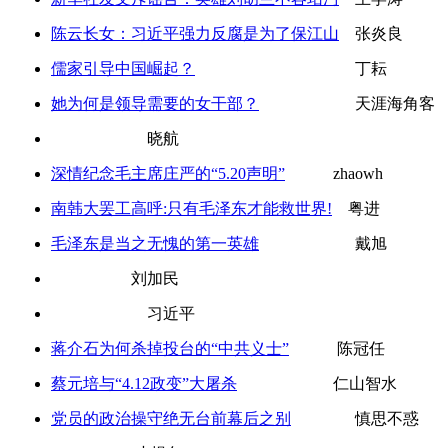
陈云长女：习近平强力反腐是为了保江山
张炎良
儒家引导中国崛起？
丁耘
她为何是领导需要的女干部？
天涯海角客
晓航
深情纪念毛主席庄严的“5.20声明”
zhaowh
南韩大罢工高呼:只有毛泽东才能救世界!
粤进
毛泽东是当之无愧的第一英雄
戴旭
刘加民
习近平
蒋介石为何杀掉投台的“中共义士”
陈冠任
蔡元培与“4.12政变”大屠杀
仁山智水
党员的政治操守绝无台前幕后之别
慎思不惑