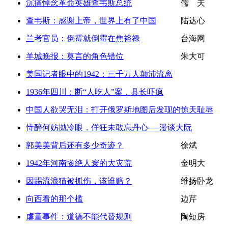
沉痛悼念革命英雄查韦斯总统
儒 夫
查韦斯：感谢上帝，世界上有了中国
陆达心
兰考官员：倒霉就倒霉在焦裕禄
台海网
羊城晚报：莫言的角色错位
朱大可
美国记者眼中的1942：三千万人颠沛流离
1936年四川：断“人吃人”案，县长吓疯
中国人欲哭无泪：打开俄罗斯地图后发现的惊天耻辱
恃醉何妨抛冷眼，佯狂未敢忘丹心──漫谈大阮
郭美美背后还有多少奇迹？
徐斌
1942年河南惨绝人寰的大灾荒
金明大
因踢流浪猫被抓伤，该谁赔？
维扬卧龙
向西看的那个槛
边芹
虐童事件：道德不能代替规则
陶短房