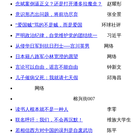
念斌案倒逼正义？还是打开潘多拉魔盒？
赵耀彤
意识形态出问题，将前功尽弃
张全景
“爱国贼”骂的不是贼，而是爱国
环球社评
严明政治纪律，自觉维护党的团结统一
习近平
从侵华日军到抗日烈士──宫川英男
网络
日本籍八路军小林宽澄的愿望
网络
言论可以自由，谣言不能自由
钟新文
儿子催病父死：我就请七天假
邱海昌
网络
榕兴街007
读书人根本就不是一种人
李零
联名呼吁：我们，不会再沉默！
维族大学生
若相信西方对中国的误判是自废武功
陈平