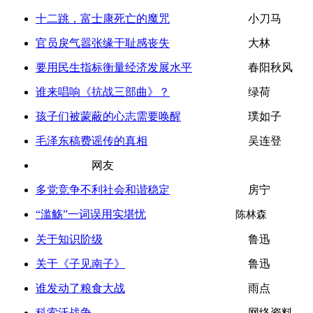
十二跳，富士康死亡的魔咒
小刀马
官员戾气嚣张缘于耻感丧失
大林
要用民生指标衡量经济发展水平
春阳秋风
谁来唱响《抗战三部曲》？
绿荷
孩子们被蒙蔽的心志需要唤醒
璞如子
毛泽东稿费谣传的真相
吴连登
网友
多党竞争不利社会和谐稳定
房宁
“滥觞”一词误用实堪忧
陈林森
关于知识阶级
鲁迅
关于《子见南子》
鲁迅
谁发动了粮食大战
雨点
科索沃战争
网络资料