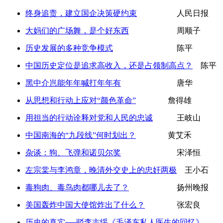
终身追责，建立国企决策硬约束
人民日报
大妈们的广场舞，是个好东西
周顺子
历史发展的多种竞争模式
陈平
中国历史定位是追求高收入，还是占领制高点？
陈平
黑中介岂能年年喊打年年有
唐华
从思想和行动上应对“颜色革命”
詹得雄
用担当的行动诠释对党和人民的忠诚
王岐山
中国南海的“九段线”何时划出？
黄艾禾
杂谈：狗、飞弹和诺贝尔奖
宋泽恒
左宗棠与李鸿章，晚清外交史上的忠奸两极
王小石
毒狗肉、毒鸟肉都哪儿去了？
扬州晚报
美国轰炸中国大使馆炸出了什么？
张宏良
历史的真实──驳李志绥《毛泽东私人医生的回忆》