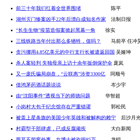
前三十年我们扛着全世界围堵
陈平
湖州灭门惨案凶手22年后漂白成知名作家
法制日报
“长生生物”疫苗造假案掀起黑幕一角
徐实
三线铁路当年付出那么多牺牲，值吗？
马前卒 任冲
贪污挪用4.85亿美元的中行支行长被遣返回国
吴娅坤
杀人案轻判 失独母亲上访十余年扳倒保护伞
庞岚
又一庞氏骗局崩盘，“云联惠”涉资3300亿
同顺号
借鸿茅药酒话题说说
岑少宇
由“沈阳事件”透视当下的师德问题
华智超
小岗村大包干纪念馆存在严重错谬
郭松民
被盖上星条旗的美国少年英雄和被解构的赖宁
后沙月
村霸型干部肆虐，已成反腐顽疾
大白新闻
两耳不闻窗外事，女博士被诈骗85万
龙锟