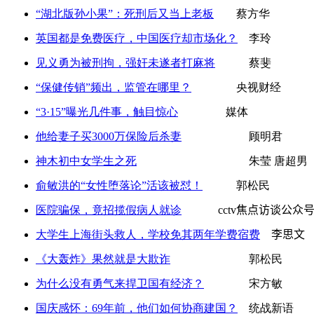
“湖北版孙小果”：死刑后又当上老板
蔡方华
英国都是免费医疗，中国医疗却市场化？
李玲
见义勇为被刑拘，强奸未遂者打麻将
蔡斐
“保健传销”频出，监管在哪里？
央视财经
“3·15”曝光几件事，触目惊心
媒体
他给妻子买3000万保险后杀妻
顾明君
神木初中女学生之死
朱莹 唐超男
俞敏洪的“女性堕落论”活该被怼！
郭松民
医院骗保，竟招揽假病人就诊
cctv焦点访谈公众
大学生上海街头救人，学校免其两年学费宿费
李思文
《大轰炸》果然就是大欺诈
郭松民
为什么没有勇气来捍卫国有经济？
​ 宋方敏
国庆感怀：69年前，他们如何协商建国？
统战新语