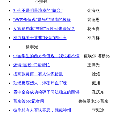
小提包
社会不是明星演戏的“舞台”
金海燕
“西方价值观”是凭空捏造的教条
裴德思
女官员档案“整容”只性别未造假？
花玉喜
邓力群关于某些“噪音”的回应
邓力群
徐非光
中国学生的西方价值观，我也看不懂
皮埃尔·塔勒比
还请“国粉”们帮帮忙
王洪光
拔高张灵甫，有人认识错乱
徐焰
劲燃反腐烈火，淬砺烈血军魂
戴旭
四中全会成功粉碎了司法独立的阴谋
孔庆东
普京答bbc记者问
弗拉基米尔·普京
彼岸总有人否认罪恶，觊觎神州
李泓冰