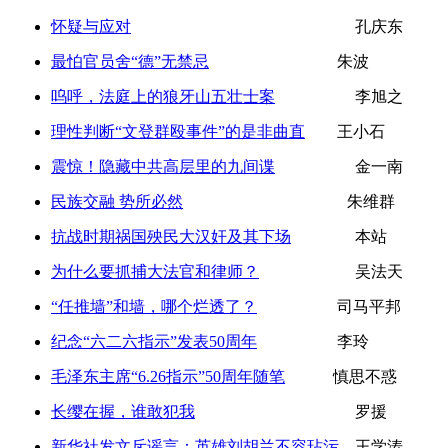
怀疑与应对
孔庆东
最怕官员舍“德”无禁忌
朱波
呜呼，法庭上的狼牙山五壮士案
李旭之
理性判断“文登群殴事件”的是非曲直
王小石
震惊！隐藏中共高层里的九间谍
金一南
民族交融 势所必然
朱维群
抗战时期祸国殃民大汉奸及其下场
本站
为什么要抓捕大法官和律师？
吴法天
“任推墙”和墙，哪个烂透了？
司马平邦
纪念“六二六指示”发表50周年
李玲
毛泽东主席“6.26指示”50周年随笔
慎思不惑
长缨在握，谁敢犯我
罗援
新华社发文斥谣言：英雄刘胡兰不容玷污
王学涛