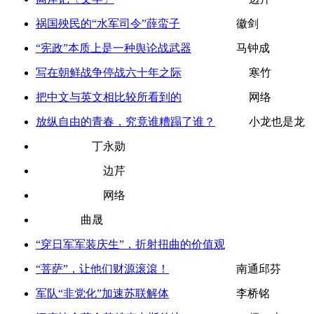
祸国殃民的“水军司令”薛蛮子
徽剑
“宪政”本质上是一种舆论战武器
马钟成
写在朝鲜战争停战六十年之际
寒竹
把中文与英文相比较所看到的
网络
放纵自由的青春，究竟谁糟蹋了谁？
小龙也是龙
丁永勋
边芹
网络
曲晟
“穿日军军装庆生”，折射扭曲的价值观
“菩萨”，让他们财源滚滾！
南通邱芬
军队“非党化”加速苏联解体
李桥铭